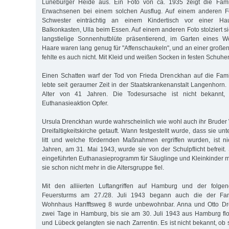
Lüneburger Heide aus. Ein Foto von ca. 1935 zeigt die Famil
Erwachsenen bei einem solchen Ausflug. Auf einem anderen Fo
Schwester einträchtig an einem Kindertisch vor einer H
Balkonkasten, Ulla beim Essen. Auf einem anderen Foto stolziert s
langstielige Sonnenhutblüte präsentierend, im Garten eines 
Haare waren lang genug für "Affenschaukeln", und an einer großen
fehlte es auch nicht. Mit Kleid und weißen Socken in festen Schuhen 
Einen Schatten warf der Tod von Frieda Drenckhan auf die Fami
lebte seit geraumer Zeit in der Staatskrankenanstalt Langenhorn.
Alter von 41 Jahren. Die Todesursache ist nicht bekannt, 
Euthanasieaktion Opfer.
Ursula Drenckhan wurde wahrscheinlich wie wohl auch ihr Brude
Dreifaltigkeitskirche getauft. Wann festgestellt wurde, dass sie
litt und welche fördernden Maßnahmen ergriffen wurden, ist ni
Jahren, am 31. Mai 1943, wurde sie von der Schulpflicht befreit
eingeführten Euthanasieprogramm für Säuglinge und Kleinkinder 
sie schon nicht mehr in die Altersgruppe fiel.
Mit den alliierten Luftangriffen auf Hamburg und der folge
Feuersturms am 27./28. Juli 1943 begann auch die der Fam
Wohnhaus Hanfftsweg 8 wurde unbewohnbar. Anna und Otto Dr
zwei Tage in Hamburg, bis sie am 30. Juli 1943 aus Hamburg fl
und Lübeck gelangten sie nach Zarrentin. Es ist nicht bekannt, ob 