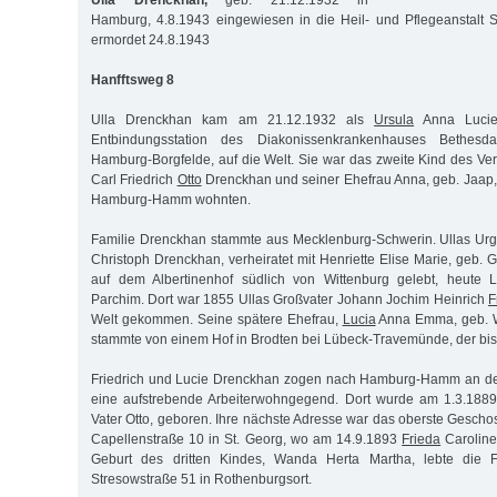
Ulla Drenckhan,
geb. 21.12.1932 in
Hamburg, 4.8.1943 eingewiesen in die Heil- und Pflegeanstalt 
ermordet 24.8.1943
Hanfftsweg 8
Ulla Drenckhan kam am 21.12.1932 als
Ursula
Anna Lucie
Entbindungsstation des Diakonissenkrankenhauses Bethesd
Hamburg-Borgfelde, auf die Welt. Sie war das zweite Kind des Ve
Carl Friedrich
Otto
Drenckhan und seiner Ehefrau Anna, geb. Jaap, 
Hamburg-Hamm wohnten.
Familie Drenckhan stammte aus Mecklenburg-Schwerin. Ullas Urg
Christoph Drenckhan, verheiratet mit Henriette Elise Marie, geb. Gr
auf dem Albertinenhof südlich von Wittenburg gelebt, heute L
Parchim. Dort war 1855 Ullas Großvater Johann Jochim Heinrich
F
Welt gekommen. Seine spätere Ehefrau,
Lucia
Anna Emma, geb. W
stammte von einem Hof in Brodten bei Lübeck-Travemünde, der bis 
Friedrich und Lucie Drenckhan zogen nach Hamburg-Hamm an d
eine aufstrebende Arbeiterwohngegend. Dort wurde am 1.3.1889 
Vater Otto, geboren. Ihre nächste Adresse war das oberste Gescho
Capellenstraße 10 in St. Georg, wo am 14.9.1893
Frieda
Caroline
Geburt des dritten Kindes, Wanda Herta Martha, lebte die Fa
Stresowstraße 51 in Rothenburgsort.