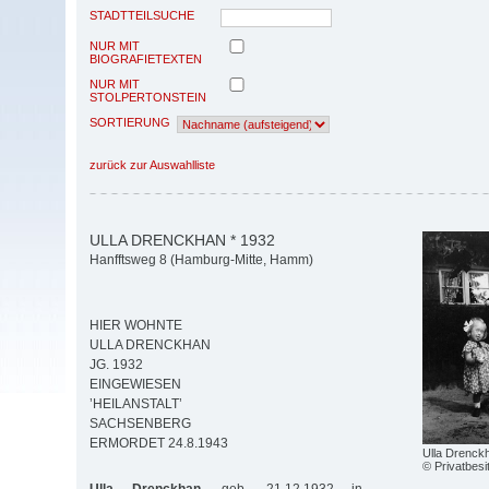
STADTTEILSUCHE
NUR MIT
BIOGRAFIETEXTEN
NUR MIT
STOLPERTONSTEIN
SORTIERUNG
zurück zur Auswahlliste
ULLA DRENCKHAN * 1932
Hanfftsweg 8 (Hamburg-Mitte, Hamm)
HIER WOHNTE
ULLA DRENCKHAN
JG. 1932
EINGEWIESEN
’HEILANSTALT’
SACHSENBERG
ERMORDET 24.8.1943
Ulla Drenck
© Privatbesi