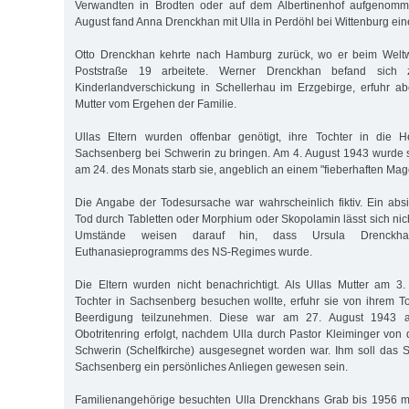
Verwandten in Brodten oder auf dem Albertinenhof aufgenom
August fand Anna Drenckhan mit Ulla in Perdöhl bei Wittenburg ein
Otto Drenckhan kehrte nach Hamburg zurück, wo er beim Weltwir
Poststraße 19 arbeitete. Werner Drenckhan befand sich
Kinderlandverschickung in Schellerhau im Erzgebirge, erfuhr ab
Mutter vom Ergehen der Familie.
Ullas Eltern wurden offenbar genötigt, ihre Tochter in die He
Sachsenberg bei Schwerin zu bringen. Am 4. August 1943 wurde 
am 24. des Monats starb sie, angeblich an einem "fieberhaften Ma
Die Angabe der Todesursache war wahrscheinlich fiktiv. Ein absic
Tod durch Tabletten oder Morphium oder Skopolamin lässt sich nic
Umstände weisen darauf hin, dass Ursula Drenckh
Euthanasieprogramms des NS-Regimes wurde.
Die Eltern wurden nicht benachrichtigt. Als Ullas Mutter am 3
Tochter in Sachsenberg besuchen wollte, erfuhr sie von ihrem T
Beerdigung teilzunehmen. Diese war am 27. August 1943 
Obotritenring erfolgt, nachdem Ulla durch Pastor Kleiminger von d
Schwerin (Schelfkirche) ausgesegnet worden war. Ihm soll das S
Sachsenberg ein persönliches Anliegen gewesen sein.
Familienangehörige besuchten Ulla Drenckhans Grab bis 1956 