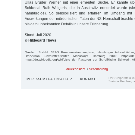
Ullas Bruder Werner mit einer erneuten Suche. Er kannte üb
Schicksal Ruth Weigerts, die in Auschwitz ermordet wurde (sie
hamburg.de). So sensibilisiert und erfahren im Umgang mit
Auswirkungen der mörderischen Taten der NS-Herrschaft brachte 
bis dato unbekannten Details in unsere Erinnerung.
Stand: Juli 2020
© Hildegard Thevs
Quellen: StaHH, 332-5 Personenstandsregister; Hamburger Adressbücher;
Drenckhan, unveröffentlichtes Manuskript, Hamburg 2000; https://de.wik
https://de.wikipedia.org/wiki/Liste_der_Pastoren_der_Schelfkirche_Schwerin, A
druckansicht
/
Seitenanfang
Der Stolperstein i
IMPRESSUM / DATENSCHUTZ
KONTAKT
Stein in Hamburg v