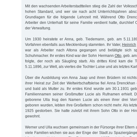
Mit den wachsenden Arbeiterstadtteilen stieg die Zahl der Volkssc
hohen Standard, und wer sie nach acht Unterrichtsjahren absch
Grundlagen für die folgende Lehrzeit mit. Während Otto Dren
Arbeiter den Unterhalt für seine Familie verdient hatte, durchlief 
der Verwaltung.
Um 1930 heiratete er Anna, geb. Tiedemann, geb. am 5.11.18
Vorfahren ebenfalls aus Mecklenburg stammten. Ihr Vater,
Heinrich
war als Arbeiter nach Altona gegangen und betätigte sich s
Schuhmacher. Ihr erstes Kind war der Sohn Hermann
Otto
, geb. a
folgte, der noch als Säugling starb. Als drittes Kind kam die
5.11.1896, zur Welt, als viertes die Tochter Luise und als letztes Ka
Über die Ausbildung von Anna Jaap und ihren Brüdern ist nicht
ihrer Heirat zur Zeit der Weltwirtschaftskrise fiel Anna Drenckhan
und bald als Mutter zu. Ihr erstes Kind wurde am 30.1.1931 ge
Familiennamen seiner Großmutter Lucie als Rufnamen erhielt.
geborene Ulla trug den Namen Lucie als einen ihrer drei Vor
geboren wurden, lebten ihre Großeltern schon nicht mehr. Als let
1925 gestorben. Sie hatte zuletzt mit ihrem Sohn Otto in der Hi
gewohnt.
Werner und Ulla wuchsen gemeinsam in der Fürsorge ihrer Eltern 
viele Familien wichen sie aus der Enge der Stadt zu Spaziergänge