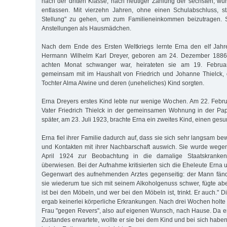
nach der dritten Klasse, nach heutiger Zählung der sechsten, wu
entlassen. Mit vierzehn Jahren, ohne einen Schulabschluss, st
Stellung" zu gehen, um zum Familieneinkommen beizutragen. S
Anstellungen als Hausmädchen.
Nach dem Ende des Ersten Weltkriegs lernte Erna den elf Jahr
Hermann Wilhelm Karl Dreyer, geboren am 24. Dezember 1886,
achten Monat schwanger war, heirateten sie am 19. Febru
gemeinsam mit im Haushalt von Friedrich und Johanne Thielck, d
Tochter Alma Alwine und deren (uneheliches) Kind sorgten.
Erna Dreyers erstes Kind lebte nur wenige Wochen. Am 22. Febru
Vater Friedrich Thielck in der gemeinsamen Wohnung in der Pap
später, am 23. Juli 1923, brachte Erna ein zweites Kind, einen ges
Erna fiel ihrer Familie dadurch auf, dass sie sich sehr langsam b
und Kontakten mit ihrer Nachbarschaft auswich. Sie wurde wege
April 1924 zur Beobachtung in die damalige Staatskrankenan
überwiesen. Bei der Aufnahme kritisierten sich die Eheleute Erna
Gegenwart des aufnehmenden Arztes gegenseitig: der Mann fän
sie wiederum tue sich mit seinem Alkoholgenuss schwer, fügte abe
ist bei den Möbeln, und wer bei den Möbeln ist, trinkt. Er auch."
ergab keinerlei körperliche Erkrankungen. Nach drei Wochen holt
Frau "gegen Revers", also auf eigenen Wunsch, nach Hause. Da e
Zustandes erwartete, wollte er sie bei dem Kind und bei sich haben. 