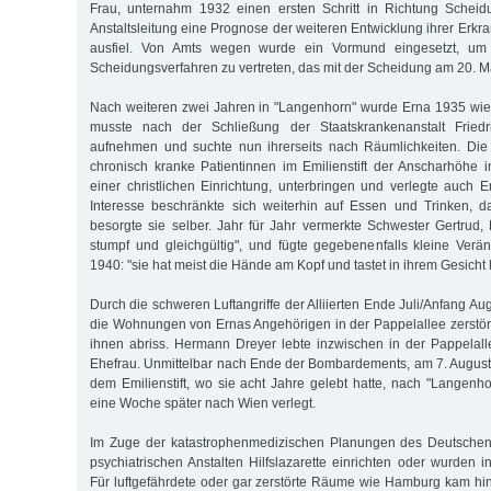
Frau, unternahm 1932 einen ersten Schritt in Richtung Scheid
Anstaltsleitung eine Prognose der weiteren Entwicklung ihrer Erkr
ausfiel. Von Amts wegen wurde ein Vormund eingesetzt, um
Scheidungsverfahren zu vertreten, das mit der Scheidung am 20. M
Nach weiteren zwei Jahren in "Langenhorn" wurde Erna 1935 wiede
musste nach der Schließung der Staatskrankenanstalt Fried
aufnehmen und suchte nun ihrerseits nach Räumlichkeiten. Die 
chronisch kranke Patientinnen im Emilienstift der Anscharhöhe
einer christlichen Einrichtung, unterbringen und verlegte auch E
Interesse beschränkte sich weiterhin auf Essen und Trinken, 
besorgte sie selber. Jahr für Jahr vermerkte Schwester Gertrud, 
stumpf und gleichgültig", und fügte gegebenenfalls kleine Verä
1940: "sie hat meist die Hände am Kopf und tastet in ihrem Gesicht
Durch die schweren Luftangriffe der Alliierten Ende Juli/Anfang 
die Wohnungen von Ernas Angehörigen in der Pappelallee zerstört
ihnen abriss. Hermann Dreyer lebte inzwischen in der Pappelal
Ehefrau. Unmittelbar nach Ende der Bombardements, am 7. Augus
dem Emilienstift, wo sie acht Jahre gelebt hatte, nach "Langenh
eine Woche später nach Wien verlegt.
Im Zuge der katastrophenmedizischen Planungen des Deutschen
psychiatrischen Anstalten Hilfslazarette einrichten oder wurden 
Für luftgefährdete oder gar zerstörte Räume wie Hamburg kam hin