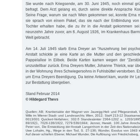
Sie wurde nach Kriegsende, am 30. Juni 1945, noch einmal grü
befragt. Dem Arzt gelang es, durch seine direkte Ansprache Kont
Seine Frage, warum sie nach Wien gekommen sei, konnte Erna ni
sie sprach von einem Paket, das sie nach der Entbindung von i
Tochter erhalten habe, die zu ihr in die Anstalt gekommen sei.
neunzehn Jahre zuvor, am 6. August 1926, im Krankenhaus Barmbe
Welt gebracht.
Am 14. Juli 1945 starb Erna Dreyer an "Auszehrung bei psycho
Anstalt schickte je eine Karte an die Mutter und den geschi
Pappelallee in Eilbek. Beide Karten kamen wegen der "Zerstö
unzustellbar zurück. Erna Dreyers Mutter, Johanne Thielck, war ü
in der Wohnung ihres Schwiegersohns in Fuhlsbüttel verstorben. E
um Erna Dreyers Beerdigung. Da keine Antwort kam, wurde ihr L
zur Bestattung übergeben.
Stand Februar 2014
© Hildegard Thevs
Quellen: AB; Krankenakte der Wagner von Jauregg-Heil- und Pflegeanstalt, W
Wille im Wiener Stadt- und Landesarchiv, Wien, 2012; StaH 213-12 Staatsanw
0013/001 Quickert-Verfahren; 332-5 Standesämter 2364-1202 u. 1203/189
69/1921, 7026-136/1922, 7279-536/1944; Jenner, Harald, 100 Jahre Ansc
Peter von, Die Entwicklung der Anstalt Langenhorn in der Zeit des Nationalsoz
Uwe Lohalm, Hg., Wege in den Tod, S. 27-136; Wunder, Exodus von 1943 i
Auf dieser schiefen Ebene; Michael Wunder, Die Auflösung von Friedrichsberg,