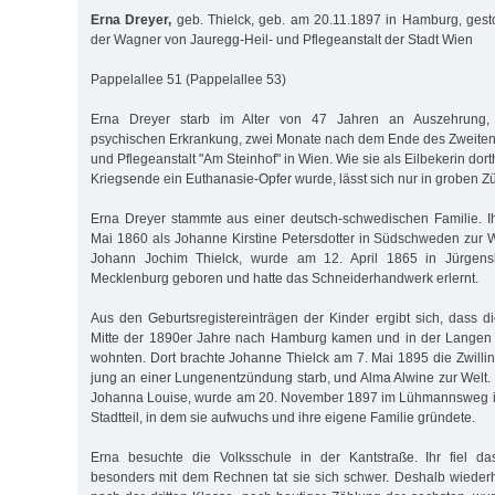
Erna Dreyer,
geb. Thielck, geb. am 20.11.1897 in Hamburg, gest
der Wagner von Jauregg-Heil- und Pflegeanstalt der Stadt Wien
Pappelallee 51 (Pappelallee 53)
Erna Dreyer starb im Alter von 47 Jahren an Auszehrung, 
psychischen Erkrankung, zwei Monate nach dem Ende des Zweiten W
und Pflegeanstalt "Am Steinhof" in Wien. Wie sie als Eilbekerin do
Kriegsende ein Euthanasie-Opfer wurde, lässt sich nur in groben Z
Erna Dreyer stammte aus einer deutsch-schwedischen Familie. I
Mai 1860 als Johanne Kirstine Petersdotter in Südschweden zur Wel
Johann Jochim Thielck, wurde am 12. April 1865 in Jürgen
Mecklenburg geboren und hatte das Schneiderhandwerk erlernt.
Aus den Geburtsregistereinträgen der Kinder ergibt sich, dass d
Mitte der 1890er Jahre nach Hamburg kamen und in der Langen 
wohnten. Dort brachte Johanne Thielck am 7. Mai 1895 die Zwilli
jung an einer Lungenentzündung starb, und Alma Alwine zur Welt. D
Johanna Louise, wurde am 20. November 1897 im Lühmannsweg i
Stadtteil, in dem sie aufwuchs und ihre eigene Familie gründete.
Erna besuchte die Volksschule in der Kantstraße. Ihr fiel das
besonders mit dem Rechnen tat sie sich schwer. Deshalb wiederh