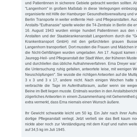
und Patientinnen in sicherere Gebiete gebracht werden sollten. Als
"Langenhorn" in großem Maßstab in diese Verlegungen einbezoge
organisierte mit Hilfe der Hamburger Gesundheitsverwaltung und v
Berlin Transporte in weiter entfernte Heil- und Pflegeanstalten. 
Anstalts-"Euthanasie" spielte wieder die T4-Zentrale in Berlin die 
16. August 1943 wurden einige hundert Patientinnen aus den d
Anstalten und der Staatskrankenanstalt Langenhorn durch die "
Krankentransport GmbH) mit den gefürchteten grauen Buss
Langenhorn transportiert. Dort mussten die Frauen und Mädchen i
die Nicht-Gehfähigen wurden umgeladen. Am 17. August kamen 
Jauregg-Heil- und Pflegeanstalt der Stadt Wien, der früheren Muste
und durchliefen das übliche Aufnahmeverfahren. Erna Dreyer war "d
die Untersuchung ruhig gefallen, antwortete leise, mit wenigen W
Neuschöpfungen". Sie wusste die richtigen Antworten auf die Mult
3 x 3 und 3 x 17, andere nicht. Nach einigen Wochen hatte s
verbrachte die Tage im Aufenthaltsraum, außer wenn sie wege
Beine im Bett liegen musste. Erstmals wurden in den Anstaltsbericht
zögerliches Antworten in einem Zusammenhang mit Gehemmtheit 
extra vermerkt, dass Erna niemals einen Wunsch äußere.
Ihr Gewicht schwankte leicht um 50 kg. Ein Jahr nach ihrer Auf
dortige Pflegeanstalt verlegt. Jetzt verließ sie das Bett kaum n
nickte aber noch zur Verständigung mit dem Kopf und nahm weite
auf 34,5 kg im Juli 1945.