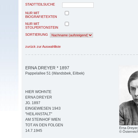
STADTTEILSUCHE
NUR MIT
BIOGRAFIETEXTEN
NUR MIT
STOLPERTONSTEIN
SORTIERUNG
zurück zur Auswahlliste
ERNA DREYER * 1897
Pappelallee 51 (Wandsbek, Eilbek)
HIER WOHNTE
ERNA DREYER
JG. 1897
EINGEWIESEN 1943
"HEILANSTALT"
AM STEINHOF WIEN
TOT AN DEN FOLGEN
Erna Dreyer,
14.7.1945
© Österreich