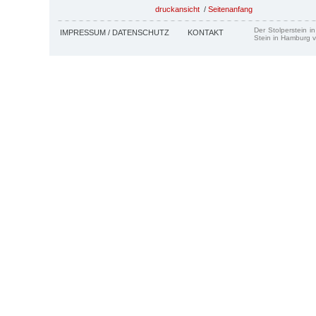
druckansicht
/
Seitenanfang
Der Stolperstein i
IMPRESSUM / DATENSCHUTZ
KONTAKT
Stein in Hamburg v