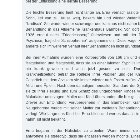
bei der Entlassung eine leichte Besserung.
Die leichte Besserung hielt nicht lange an. Erna vernachlässigt
Sohn, lief von zu Hause weg, bekam hin und wieder Wutanf
"kindisch". Sie wurde wieder schwanger und kam aus nicht näher
Behandlung in das Allgemeine Krankenhaus Barmbek. Von dort 
1926 erneut nach "Friedrichsberg" überwiesen und mit der 
Psychose, fragliche Schizophrenie" aufgenommen. Diese vage 
änderte sich im weiteren Verlauf ihrer Behandlungen nicht grundsät
Bei ihrer Aufnahme wurden eine Körpergröße von 166 cm und e
festgehalten und festgestellt, dass sie an einer latenten Syphilis li
nie krank gewesen und auch jetzt gesund zu sein. Der 
Krankheitsbefund betraf die Reflexe ihrer Pupillen und der K
Gespräch mit dem Arzt kam sie immer wieder aufs Essen zurück. A
Milch und Äpfeln. Nach dem damaligen neuesten Standard der Sy
sie zu ihrer Heilung und zum Schutz des ungeborenen Kindes vor
Malariakur unterzogen. Mutter und Kind überstanden die Kur gut, 
Dreyer zur Entbindung vorübergehend in das Barmbeker Kra
Neugeborene wurde mit seiner Mutter zur weiteren Behandlung 
verlegt. Wie lange das Kind bei Erna blieb und wer es danach in
nahm, ist nicht bekannt.
Erna begann in der Nähstube zu arbeiten. Wann immer sie 
antwortete sie stereotyp, dass sie entlassen werden möchte. Eines