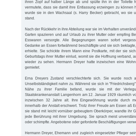
ihren Zopf auf halber Länge ab und spülte ihn in der Toilette 
vermutete, dass sie damit ihre Entlassung erzwingen zu können ho
wurde sie in den Wachsaal (s. Harry Becker) gebracht, wo sie un
stand.
Nach der Rückkehr in ihre Abteilung war sie im Verhalten unveränder
Garten spazieren und auf Urlaub zu ihrer Mutter oder empfing Be
Esswaren versorgte. Alle Begegnungen waren sofort verges
Gedanke an Essen fortwährend beschäftigte und sie sich beklagte,
erhielte. Sie schickte ihrem Mann eine Postkarte, mit der sie sic
Geburtstags ihrer Mutter einlud, womit sie die Hoffnung verband, 
wieder zu sehen. Hermann Dreyer hatte inzwischen eine Wohnu
gemietet.
Erna Dreyers Zustand verschlechterte sich. Sie wurde noch a
Unselbstständigkeit nahm zu. Während sie sich in "Friedrichsberg"
Nähe zu ihrer Familie befand, wurde sie mit der Verleg
Staatskrankenanstalt Langenhorn am 12. Januar 1929 räumlich von
inzwischen 32 Jahre alt. Ihre Eingewöhnung wurde durch m
innerhalb der Anstalt erschwert. Trotz ihrer Freude am Essen aß Er
sie stand mit leicht vornüber gebeugtem Oberkörper, wandte ihr 
jede Berührung mit ihrer Umgebung. Sie sprach meist unverständl
oder schimpfte. Angebotene oder geforderte Beschäftigungen verwe
Hermann Dreyer, Ehemann und zugleich eingesetzter Pfleger sei