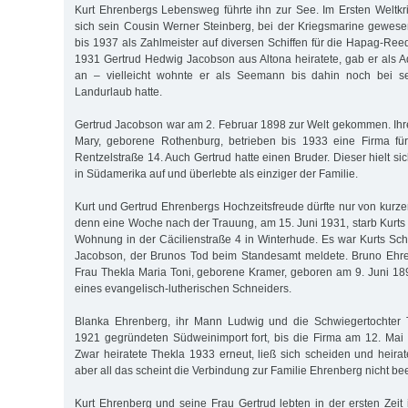
Kurt Ehrenbergs Lebensweg führte ihn zur See. Im Ersten Weltkrie
sich sein Cousin Werner Steinberg, bei der Kriegsmarine gewese
bis 1937 als Zahlmeister auf diversen Schiffen für die Hapag-Reed
1931 Gertrud Hedwig Jacobson aus Altona heiratete, gab er als 
an – vielleicht wohnte er als Seemann bis dahin noch bei se
Landurlaub hatte.
Gertrud Jacobson war am 2. Februar 1898 zur Welt gekommen. Ih
Mary, geborene Rothenburg, betrieben bis 1933 eine Firma für
Rentzelstraße 14. Auch Gertrud hatte einen Bruder. Dieser hielt s
in Südamerika auf und überlebte als einziger der Familie.
Kurt und Gertrud Ehrenbergs Hochzeitsfreude dürfte nur von kurz
denn eine Woche nach der Trauung, am 15. Juni 1931, starb Kurts 
Wohnung in der Cäcilienstraße 4 in Winterhude. Es war Kurts S
Jacobson, der Brunos Tod beim Standesamt meldete. Bruno Ehren
Frau Thekla Maria Toni, geborene Kramer, geboren am 9. Juni 189
eines evangelisch-lutherischen Schneiders.
Blanka Ehrenberg, ihr Mann Ludwig und die Schwiegertochter 
1921 gegründeten Südweinimport fort, bis die Firma am 12. Mai
Zwar heiratete Thekla 1933 erneut, ließ sich scheiden und heira
aber all das scheint die Verbindung zur Familie Ehrenberg nicht bee
Kurt Ehrenberg und seine Frau Gertrud lebten in der ersten Zeit 