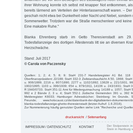
ihrer Wohnung konnte ich selbst mit knapper Not entkommen, al
bereits lärmend am Verteilen der Hinterlassenschaft waren. – Der
geschah nicht etwa bei Dunkelheit oder Nacht und Nebel, sondern 
Sommerwetter. Trotzdem war die Straße menschenleer und keine 
Eine makabre Ruhe."
Blanka Ehrenberg starb im Getto Theresienstadt am 29.
Todesfallanzeige des dortigen Ältestenrats litt sie an diversen Kra
Herzschwäche.
Stand: Juli 2017
© Carola von Paczensky
Quellen: 1; 2; 4; 5; 8; 9; StaH 231-7 Handelsregister A1 Bd. 118
Oberfinanzpräsident J2/188; StaH 332-3 Zivilstandsaufsicht A 50, 1868; St
u. 906/1889, 2216 u. 807/1890, 2277 u. 1102/1892, 13628 u. 221/1931, 9
1902/1895; 1103 u. 399/1939; 654 u. 879/1911, 14106 u. 243/1931; StaH 3
R 1940/0733; StaH 351-11 Amt für Wiedergutmachung 14188 u. 1057; StaH 
992 e 2 Bände 2, 3 u. 4; StaH 552-1 Jüdische Gemeinden 391 u. 392 Mitg
Melderegister K6033; Hamburger Adressbücher; Steinberg: Im Grunde, 
Freunde; www.holocaust.cz/de/datenbank-der-digitalisierten-dokumenten/
blanka-todesfallanzeige-ghetto-theresienstadt (letzter Aufruf: 1.6.2016).
Zur Nummerierung häufig genutzter Quellen siehe Link "Recherche und Quelle
druckansicht
/
Seitenanfang
Der Stolperstein i
IMPRESSUM / DATENSCHUTZ
KONTAKT
Stein in Hamburg v