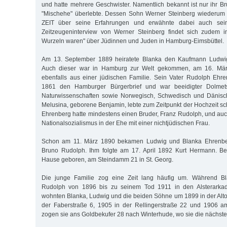
und hatte mehrere Geschwister. Namentlich bekannt ist nur ihr Br
"Mischehe" überlebte. Dessen Sohn Werner Steinberg wiederum b
ZEIT über seine Erfahrungen und erwähnte dabei auch sein
Zeitzeugeninterview von Werner Steinberg findet sich zudem i
Wurzeln waren" über Jüdinnen und Juden in Hamburg-Eimsbüttel.
Am 13. September 1889 heiratete Blanka den Kaufmann Ludwi
Auch dieser war in Hamburg zur Welt gekommen, am 16. Mär
ebenfalls aus einer jüdischen Familie. Sein Vater Rudolph Ehre
1861 den Hamburger Bürgerbrief und war beeidigter Dolmet
Naturwissenschaften sowie Norwegisch, Schwedisch und Dänisc
Melusina, geborene Benjamin, lebte zum Zeitpunkt der Hochzeit sc
Ehrenberg hatte mindestens einen Bruder, Franz Rudolph, und auc
Nationalsozialismus in der Ehe mit einer nichtjüdischen Frau.
Schon am 11. März 1890 bekamen Ludwig und Blanka Ehrenber
Bruno Rudolph. Ihm folgte am 17. April 1892 Kurt Hermann. B
Hause geboren, am Steindamm 21 in St. Georg.
Die junge Familie zog eine Zeit lang häufig um. Während Bl
Rudolph von 1896 bis zu seinem Tod 1911 in den Alsterarkade
wohnten Blanka, Ludwig und die beiden Söhne um 1899 in der Alto
der Faberstraße 6, 1905 in der Rellingerstraße 22 und 1906 
zogen sie ans Goldbekufer 28 nach Winterhude, wo sie die nächste