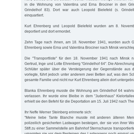
in die Wohnung von Valentina und Erna Brociner in den Grin
Grindelhof 83). Dort war auch Leopold Bielefeld (s. Grinde
einquartiert.
Kurt Ehrenberg und Leopold Bielefeld wurden am 8. Novem
deportiert und dort ermordet.
Zehn Tage nach ihnen, am 18. November 1941, wurden auch Ger
Ehrenberg sowie Erna und Valentina Brociner nach Minsk verschle
Die "Transportliste" für den 18. November 1941 nach Minsk n
Gertrud, Inge und Lotte Ehrenberg "Grindelhof 64". Die Abrechnun
Schlüter später über die Versteigerung der Gegenstände aus 
vorlegte, führt jedoch unter anderem zwei Betten auf, was den Sc
gesamte Familie und nicht nur Kurt Ehrenberg allein dort untergebr
Blanka Ehrenberg musste die Wohnung am Grindelhof 64 wahrsc
verlassen. Ihr wurde eine Bleibe in dem "Judenhaus" Kielortall
erhielt sie den Befehl für die Deportation am 15. Juli 1942 nach The
Ihr Neffe Werner Steinberg erinnerte sich:
"Meine liebe Tante Blanche musste mit anderen älteren Men
polizeilich gesicherten Lastwagen besteigen, der sie von ihrer
Stift zu einer Sammelstelle am Bahnhof Sternschanze transportiert
umarmten sie vor dem Besteigen des Lastwagens noch einmal und