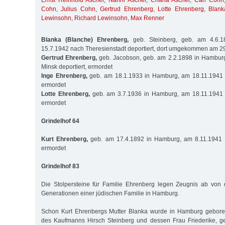
Ernst Reinhold Ascher
,
Nanni Ascher
,
Chana Ascher
,
Carl Cohn
Cohn
,
Julius Cohn
,
Gertrud Ehrenberg
,
Lotte Ehrenberg
,
Blank
Lewinsohn
,
Richard Lewinsohn
,
Max Renner
Blanka (Blanche) Ehrenberg,
geb. Steinberg, geb. am 4.6.
15.7.1942 nach Theresienstadt deportiert, dort umgekommen am 2
Gertrud Ehrenberg,
geb. Jacobson, geb. am 2.2.1898 in Hambur
Minsk deportiert, ermordet
Inge Ehrenberg,
geb. am 18.1.1933 in Hamburg, am 18.11.1941 n
ermordet
Lotte Ehrenberg,
geb. am 3.7.1936 in Hamburg, am 18.11.1941 n
ermordet
Grindelhof 64
Kurt Ehrenberg,
geb. am 17.4.1892 in Hamburg, am 8.11.1941 n
ermordet
Grindelhof 83
Die Stolpersteine für Familie Ehrenberg legen Zeugnis ab von 
Generationen einer jüdischen Familie in Hamburg.
Schon Kurt Ehrenbergs Mutter Blanka wurde in Hamburg geboren
des Kaufmanns Hirsch Steinberg und dessen Frau Friederike, 