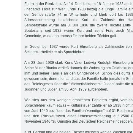
Eltern in der Rentzelstraße 14. Dort kam am 18. Januar 1933 auch 
Friederike Flora zur Welt. Ende 1933 bezog die junge Familie 
der Semperstraße 74 in Winterhude und blieb dort bis 193
Adressbucheintrag bezeichnete Kurt als "Zahlmstr. der Ha
Semperstraße wurde am 3. Juli 1936 die zweite Tochter Lotte 
Spätestens seit 1932 waren Kurt und seine Frau auch Mitg
Gemeinde, was dann ebenso für ihre beiden Töchter galt.
Im September 1937 wurde Kurt Ehrenberg als Zahlmeister von 
Seitdem arbeitete er als Sprachlehrer.
Am 23. Juni 1939 starb Kurts Vater Ludwig Rudolph Ehrenberg i
Seine Mutter Blanka verließ danach die Wohnung am Goldbekufer
ihm und seiner Familie an den Grindelhof 64. Schon dies dürfte k
gewesen sein, denn niemand aus der Familie hatte jemals im Grin
das Reichsgesetz über die "Mietverhältnisse mit Juden" hatte die
Jüdinnen und Juden am 30. April 1939 aufgehoben.
Wie sich aus den wenigen erhaltenen Papieren ergibt, verdien
Sprachlehrer kaum etwas – Kultussteuer zahlte er ab 1938 nicht
von Juni 1940 bezifferte das Familien"vermögen" auf 31 Reichs
und den Rückkaufswert einer Lebensversicherung auf 2500 
November 1940 "zu Gunsten des Deutschen Reiches" eingezogen.
Kurt, Gertrud und die beiden Töchter mussten wenige Wochen vor 