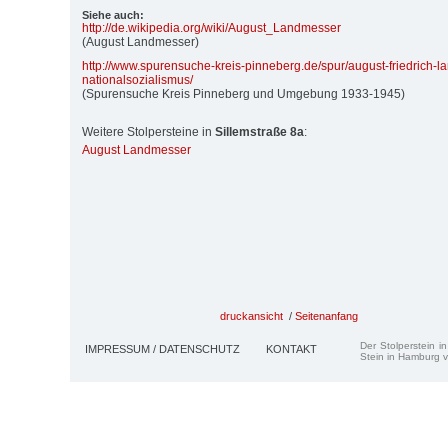
Siehe auch:
http:/
/
de.wikipedia.org/
wiki/
August_Landmesser
(August Landmesser)
http:/
/
www.spurensuche-kreis-pinneberg.de/
spur/
august-friedrich-
nationalsozialismus/
(Spurensuche Kreis Pinneberg und Umgebung 1933-1945)
Weitere Stolpersteine in
Sillemstraße 8a
:
August Landmesser
druckansicht
/
Seitenanfang
Der Stolperstein i
IMPRESSUM / DATENSCHUTZ
KONTAKT
Stein in Hamburg v