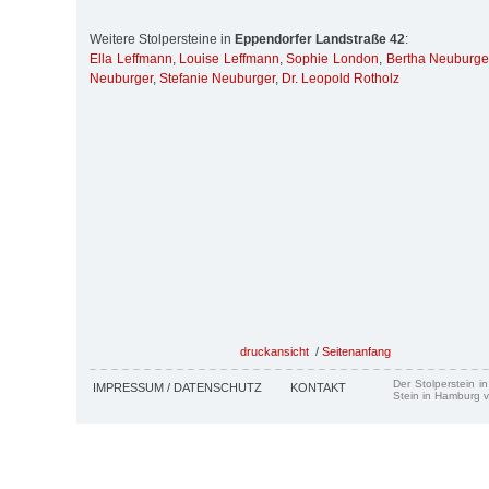
Weitere Stolpersteine in
Eppendorfer Landstraße 42
:
Ella Leffmann
,
Louise Leffmann
,
Sophie London
,
Bertha Neuburge
Neuburger
,
Stefanie Neuburger
,
Dr. Leopold Rotholz
druckansicht
/
Seitenanfang
Der Stolperstein i
IMPRESSUM / DATENSCHUTZ
KONTAKT
Stein in Hamburg v