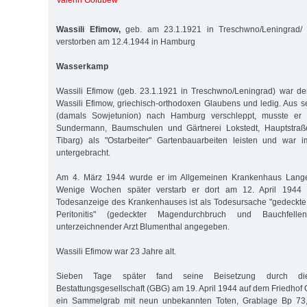
Valerin Golubew
Wassili Efimow,
geb. am 23.1.1921 in Treschwno/Leningrad/ h
verstorben am 12.4.1944 in Hamburg
Wasserkamp
Wassili Efimow (geb. 23.1.1921 in Treschwno/Leningrad) war d
Wassili Efimow, griechisch-orthodoxen Glaubens und ledig. Aus 
(damals Sowjetunion) nach Hamburg verschleppt, musste er 
Sundermann, Baumschulen und Gärtnerei Lokstedt, Hauptstraße
Tibarg) als "Ostarbeiter" Gartenbauarbeiten leisten und war
untergebracht.
Am 4. März 1944 wurde er im Allgemeinen Krankenhaus Lang
Wenige Wochen später verstarb er dort am 12. April 1944 
Todesanzeige des Krankenhauses ist als Todesursache "gedeckte
Peritonitis" (gedeckter Magendurchbruch und Bauchfell
unterzeichnender Arzt Blumenthal angegeben.
Wassili Efimow war 23 Jahre alt.
Sieben Tage später fand seine Beisetzung durch die
Bestattungsgesellschaft (GBG) am 19. April 1944 auf dem Friedhof Oh
ein Sammelgrab mit neun unbekannten Toten, Grablage Bp 73, 