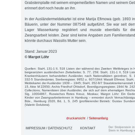
Grabsteinplatte mit seinem eingemeißelten Namen und seinem Ge
erinnert dort noch heute an ihn.
In der Ausländermeldekartei ist eine Marija Efimowa (geb. 1893 i
Bäuerin, unter der Nummer 087548 aufgeführt. Sie war seit de
Lager Wasserkamp registriert und musste ebenfalls für d
Zwangsarbeit leisten. Zwar sind keine Angaben zum Familienstand b
könnte durchaus Wassilis Mutter sein.
Stand: Januar 2023
© Margot Löhr
Quellen: StaH, 131-1 II, 518 Listen der während des Zweiten Weltkrieges i
beigesetzten ausländischen Zivilarbeiter, S. 77, 259; StaH, 131-1 II, 519 Li
Krankenhäusern behandelten Ausländer, nach Nationalitäten geordnet, S.
332-5 Standesämter, Sterberegister, 9952 u. 607/1944 Wassili Efimow; StaH,
Meldekartei der Ausländer 1939 – 1945; StaH, 352-8/7 Staatskrankenanstalt
15, Akte M 22650; Archiv Friedhof Ohlsdorf, Beerdigungsregister, 1944 Nr. 242
Collections, Namenlisten über Ausländer, die sich auf dem ehemaligen Reich
Sig. 10004867, Russisches Rotes Kreuz, Moskau; Margot Löhr: Ein Ged
Kinder von Zwangsarbeiterinnen in Hamburg – ermordet durch Vernachlässig
Bde., Hamburg 2020, Bd. 1, S. 245 (profitierender Betrieb: Gustav Sunde
(Valerin Golubew).
druckansicht
/
Seitenanfang
Der Stolperstein i
IMPRESSUM / DATENSCHUTZ
KONTAKT
Stein in Hamburg v