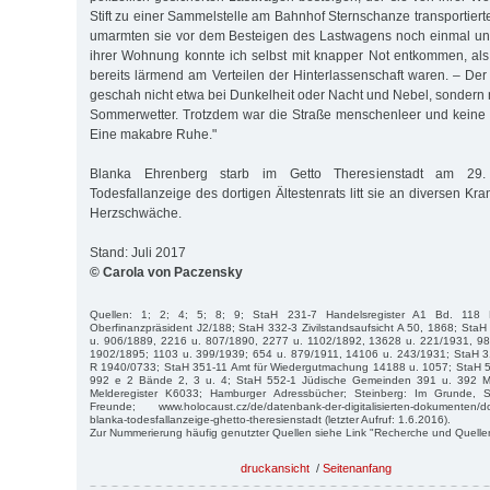
Stift zu einer Sammelstelle am Bahnhof Sternschanze transportiert
umarmten sie vor dem Besteigen des Lastwagens noch einmal und
ihrer Wohnung konnte ich selbst mit knapper Not entkommen, al
bereits lärmend am Verteilen der Hinterlassenschaft waren. – Der
geschah nicht etwa bei Dunkelheit oder Nacht und Nebel, sondern 
Sommerwetter. Trotzdem war die Straße menschenleer und keine 
Eine makabre Ruhe."
Blanka Ehrenberg starb im Getto Theresienstadt am 29.
Todesfallanzeige des dortigen Ältestenrats litt sie an diversen Kra
Herzschwäche.
Stand: Juli 2017
© Carola von Paczensky
Quellen: 1; 2; 4; 5; 8; 9; StaH 231-7 Handelsregister A1 Bd. 118
Oberfinanzpräsident J2/188; StaH 332-3 Zivilstandsaufsicht A 50, 1868; St
u. 906/1889, 2216 u. 807/1890, 2277 u. 1102/1892, 13628 u. 221/1931, 9
1902/1895; 1103 u. 399/1939; 654 u. 879/1911, 14106 u. 243/1931; StaH 3
R 1940/0733; StaH 351-11 Amt für Wiedergutmachung 14188 u. 1057; StaH 
992 e 2 Bände 2, 3 u. 4; StaH 552-1 Jüdische Gemeinden 391 u. 392 Mitg
Melderegister K6033; Hamburger Adressbücher; Steinberg: Im Grunde, 
Freunde; www.holocaust.cz/de/datenbank-der-digitalisierten-dokumenten/
blanka-todesfallanzeige-ghetto-theresienstadt (letzter Aufruf: 1.6.2016).
Zur Nummerierung häufig genutzter Quellen siehe Link "Recherche und Quelle
druckansicht
/
Seitenanfang