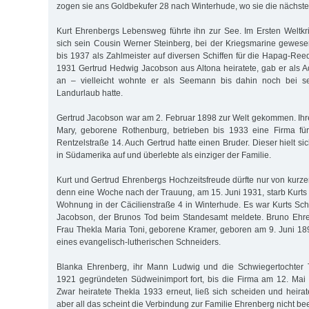
zogen sie ans Goldbekufer 28 nach Winterhude, wo sie die nächste
Kurt Ehrenbergs Lebensweg führte ihn zur See. Im Ersten Weltkrie
sich sein Cousin Werner Steinberg, bei der Kriegsmarine gewese
bis 1937 als Zahlmeister auf diversen Schiffen für die Hapag-Reed
1931 Gertrud Hedwig Jacobson aus Altona heiratete, gab er als 
an – vielleicht wohnte er als Seemann bis dahin noch bei se
Landurlaub hatte.
Gertrud Jacobson war am 2. Februar 1898 zur Welt gekommen. Ih
Mary, geborene Rothenburg, betrieben bis 1933 eine Firma für
Rentzelstraße 14. Auch Gertrud hatte einen Bruder. Dieser hielt s
in Südamerika auf und überlebte als einziger der Familie.
Kurt und Gertrud Ehrenbergs Hochzeitsfreude dürfte nur von kurz
denn eine Woche nach der Trauung, am 15. Juni 1931, starb Kurts 
Wohnung in der Cäcilienstraße 4 in Winterhude. Es war Kurts S
Jacobson, der Brunos Tod beim Standesamt meldete. Bruno Ehren
Frau Thekla Maria Toni, geborene Kramer, geboren am 9. Juni 189
eines evangelisch-lutherischen Schneiders.
Blanka Ehrenberg, ihr Mann Ludwig und die Schwiegertochter 
1921 gegründeten Südweinimport fort, bis die Firma am 12. Mai
Zwar heiratete Thekla 1933 erneut, ließ sich scheiden und heira
aber all das scheint die Verbindung zur Familie Ehrenberg nicht bee