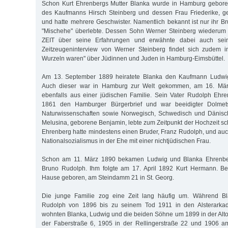
Schon Kurt Ehrenbergs Mutter Blanka wurde in Hamburg geboren
des Kaufmanns Hirsch Steinberg und dessen Frau Friederike, 
und hatte mehrere Geschwister. Namentlich bekannt ist nur ihr Br
"Mischehe" überlebte. Dessen Sohn Werner Steinberg wiederum b
ZEIT über seine Erfahrungen und erwähnte dabei auch sein
Zeitzeugeninterview von Werner Steinberg findet sich zudem i
Wurzeln waren" über Jüdinnen und Juden in Hamburg-Eimsbüttel.
Am 13. September 1889 heiratete Blanka den Kaufmann Ludwi
Auch dieser war in Hamburg zur Welt gekommen, am 16. Mär
ebenfalls aus einer jüdischen Familie. Sein Vater Rudolph Ehre
1861 den Hamburger Bürgerbrief und war beeidigter Dolmet
Naturwissenschaften sowie Norwegisch, Schwedisch und Dänisc
Melusina, geborene Benjamin, lebte zum Zeitpunkt der Hochzeit sc
Ehrenberg hatte mindestens einen Bruder, Franz Rudolph, und auc
Nationalsozialismus in der Ehe mit einer nichtjüdischen Frau.
Schon am 11. März 1890 bekamen Ludwig und Blanka Ehrenber
Bruno Rudolph. Ihm folgte am 17. April 1892 Kurt Hermann. B
Hause geboren, am Steindamm 21 in St. Georg.
Die junge Familie zog eine Zeit lang häufig um. Während Bl
Rudolph von 1896 bis zu seinem Tod 1911 in den Alsterarkade
wohnten Blanka, Ludwig und die beiden Söhne um 1899 in der Alto
der Faberstraße 6, 1905 in der Rellingerstraße 22 und 1906 