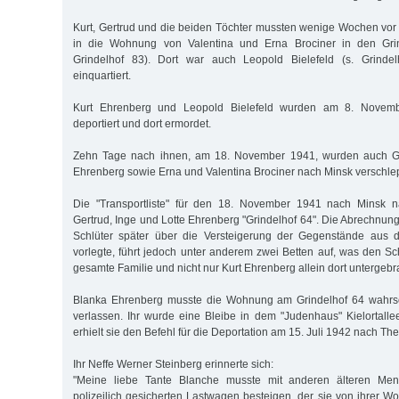
Kurt, Gertrud und die beiden Töchter mussten wenige Wochen vor 
in die Wohnung von Valentina und Erna Brociner in den Grin
Grindelhof 83). Dort war auch Leopold Bielefeld (s. Grinde
einquartiert.
Kurt Ehrenberg und Leopold Bielefeld wurden am 8. Novem
deportiert und dort ermordet.
Zehn Tage nach ihnen, am 18. November 1941, wurden auch Ger
Ehrenberg sowie Erna und Valentina Brociner nach Minsk verschle
Die "Transportliste" für den 18. November 1941 nach Minsk n
Gertrud, Inge und Lotte Ehrenberg "Grindelhof 64". Die Abrechnun
Schlüter später über die Versteigerung der Gegenstände aus 
vorlegte, führt jedoch unter anderem zwei Betten auf, was den Sc
gesamte Familie und nicht nur Kurt Ehrenberg allein dort untergebr
Blanka Ehrenberg musste die Wohnung am Grindelhof 64 wahrsc
verlassen. Ihr wurde eine Bleibe in dem "Judenhaus" Kielortall
erhielt sie den Befehl für die Deportation am 15. Juli 1942 nach The
Ihr Neffe Werner Steinberg erinnerte sich:
"Meine liebe Tante Blanche musste mit anderen älteren Men
polizeilich gesicherten Lastwagen besteigen, der sie von ihrer