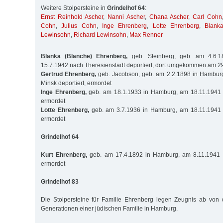
Weitere Stolpersteine in
Grindelhof 64
:
Ernst Reinhold Ascher
,
Nanni Ascher
,
Chana Ascher
,
Carl Cohn
Cohn
,
Julius Cohn
,
Inge Ehrenberg
,
Lotte Ehrenberg
,
Blank
Lewinsohn
,
Richard Lewinsohn
,
Max Renner
Blanka (Blanche) Ehrenberg,
geb. Steinberg, geb. am 4.6.
15.7.1942 nach Theresienstadt deportiert, dort umgekommen am 2
Gertrud Ehrenberg,
geb. Jacobson, geb. am 2.2.1898 in Hambur
Minsk deportiert, ermordet
Inge Ehrenberg,
geb. am 18.1.1933 in Hamburg, am 18.11.1941 n
ermordet
Lotte Ehrenberg,
geb. am 3.7.1936 in Hamburg, am 18.11.1941 n
ermordet
Grindelhof 64
Kurt Ehrenberg,
geb. am 17.4.1892 in Hamburg, am 8.11.1941 n
ermordet
Grindelhof 83
Die Stolpersteine für Familie Ehrenberg legen Zeugnis ab von 
Generationen einer jüdischen Familie in Hamburg.