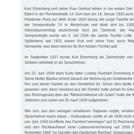
Kurt Ehrenberg und seine Frau Gertrud lebten in der ersten Zeit 
Eltern in der Rentzelstraße 14. Dort kam am 18. Januar 1933 auch 
Friederike Flora zur Welt. Ende 1933 bezog die junge Familie 
der Semperstraße 74 in Winterhude und blieb dort bis 193
Adressbucheintrag bezeichnete Kurt als "Zahlmstr. der Ha
Semperstraße wurde am 3. Juli 1936 die zweite Tochter Lotte 
Spätestens seit 1932 waren Kurt und seine Frau auch Mitg
Gemeinde, was dann ebenso für ihre beiden Töchter galt.
Im September 1937 wurde Kurt Ehrenberg als Zahlmeister von 
Seitdem arbeitete er als Sprachlehrer.
Am 23. Juni 1939 starb Kurts Vater Ludwig Rudolph Ehrenberg i
Seine Mutter Blanka verließ danach die Wohnung am Goldbekufer
ihm und seiner Familie an den Grindelhof 64. Schon dies dürfte k
gewesen sein, denn niemand aus der Familie hatte jemals im Grin
das Reichsgesetz über die "Mietverhältnisse mit Juden" hatte die
Jüdinnen und Juden am 30. April 1939 aufgehoben.
Wie sich aus den wenigen erhaltenen Papieren ergibt, verdien
Sprachlehrer kaum etwas – Kultussteuer zahlte er ab 1938 nicht
von Juni 1940 bezifferte das Familien"vermögen" auf 31 Reichs
und den Rückkaufswert einer Lebensversicherung auf 2500 
November 1940 "zu Gunsten des Deutschen Reiches" eingezogen.