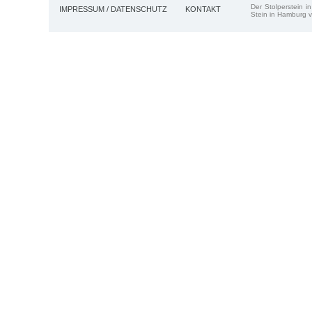
Der Stolperstein i
IMPRESSUM / DATENSCHUTZ
KONTAKT
Stein in Hamburg v