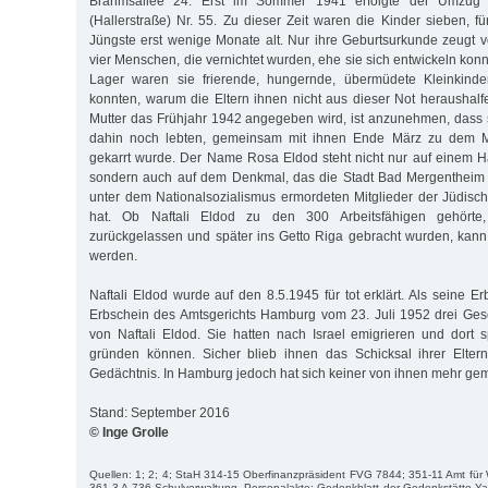
Brahmsallee 24. Erst im Sommer 1941 erfolgte der Umzug i
(Hallerstraße) Nr. 55. Zu dieser Zeit waren die Kinder sieben, f
Jüngste erst wenige Monate alt. Nur ihre Geburtsurkunde zeugt v
vier Menschen, die vernichtet wurden, ehe sie sich entwickeln ko
Lager waren sie frierende, hungernde, übermüdete Kleinkinder
konnten, warum die Eltern ihnen nicht aus dieser Not heraushalf
Mutter das Frühjahr 1942 angegeben wird, ist anzunehmen, dass si
dahin noch lebten, gemeinsam mit ihnen Ende März zu dem 
gekarrt wurde. Der Name Rosa Eldod steht nicht nur auf einem H
sondern auch auf dem Denkmal, das die Stadt Bad Mergentheim 
unter dem Nationalsozialismus ermordeten Mitglieder der Jüdisc
hat. Ob Naftali Eldod zu den 300 Arbeitsfähigen gehörte,
zurückgelassen und später ins Getto Riga gebracht wurden, kann
werden.
Naftali Eldod wurde auf den 8.5.1945 für tot erklärt. Als seine E
Erbschein des Amtsgerichts Hamburg vom 23. Juli 1952 drei Ges
von Naftali Eldod. Sie hatten nach Israel emigrieren und dort 
gründen können. Sicher blieb ihnen das Schicksal ihrer Elte
Gedächtnis. In Hamburg jedoch hat sich keiner von ihnen mehr gem
Stand: September 2016
© Inge Grolle
Quellen: 1; 2; 4; StaH 314-15 Oberfinanzpräsident FVG 7844; 351-11 Amt fü
361-3 A 736 Schulverwaltung, Personalakte; Gedenkblatt der Gedenkstätte Y