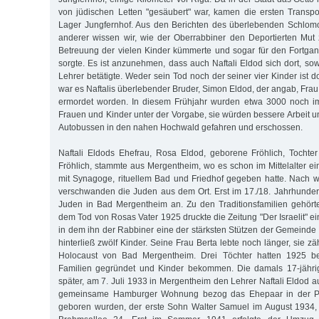
von jüdischen Letten "gesäubert" war, kamen die ersten Transp
Lager Jungfernhof. Aus den Berichten des überlebenden Schlom
anderer wissen wir, wie der Oberrabbiner den Deportierten Mut
Betreuung der vielen Kinder kümmerte und sogar für den Fortgan
sorgte. Es ist anzunehmen, dass auch Naftali Eldod sich dort, sow
Lehrer betätigte. Weder sein Tod noch der seiner vier Kinder ist d
war es Naftalis überlebender Bruder, Simon Eldod, der angab, Frau
ermordet worden. In diesem Frühjahr wurden etwa 3000 noch i
Frauen und Kinder unter der Vorgabe, sie würden bessere Arbeit un
Autobussen in den nahen Hochwald gefahren und erschossen.
Naftali Eldods Ehefrau, Rosa Eldod, geborene Fröhlich, Tochte
Fröhlich, stammte aus Mergentheim, wo es schon im Mittelalter 
mit Synagoge, rituellem Bad und Friedhof gegeben hatte. Nach 
verschwanden die Juden aus dem Ort. Erst im 17./18. Jahrhundert
Juden in Bad Mergentheim an. Zu den Traditionsfamilien gehört
dem Tod von Rosas Vater 1925 druckte die Zeitung "Der Israelit" 
in dem ihn der Rabbiner eine der stärksten Stützen der Gemeinde 
hinterließ zwölf Kinder. Seine Frau Berta lebte noch länger, sie z
Holocaust von Bad Mergentheim. Drei Töchter hatten 1925 ber
Familien gegründet und Kinder bekommen. Die damals 17-jährig
später, am 7. Juli 1933 in Mergentheim den Lehrer Naftali Eldod 
gemeinsame Hamburger Wohnung bezog das Ehepaar in der Par
geboren wurden, der erste Sohn Walter Samuel im August 1934, 