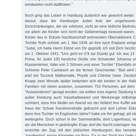
einstweilen nicht stattfinden."
Noch ging das Leben in Hamburg äußerlich wie gewohnt weiter. 
darauf, dass die Hamburger Juden trotz der ungeheuren
Einschränkungen, die sie erfuhren, nicht an eine tödliche Bedro
vor allem die Kinder sich nicht der Gefahrenlage bewusst waren. 
Kinder des in Eldods Nachbarschaft wohnenden Oberrabbiners Ca
Tochter Ruth schrieb am 1. Mai 1939 an ihre nach England emigri
"Judel, ich habe Herrn Eldod von Dir gegrüßt. Ich soll Dich herzl
am 2. Oktober 1941: "Uns geht es G’tt sei D(ank) gut. Ich war 1
Prima. An Judel 100 herzliche Grüße von Schwester Johanna u
Klassenlehrer, Vater von 3 Söhnen und einer Tochter." Ebenfalls 
Schlomo Peter Carlebach an die fernen Geschwister: "Buli wird i
jetzt bei Toczeck Mathematik, Physik und Chemie habe. Deutsc
Knapp zwei Monate später befanden sich die beiden in der Hall
Familien mit vielen anderen, zusammen 753 Personen, auf dem 
"Auswanderern" gesagt worden, sie sollten eine eigene Siedlung 
außer Kleidung auch Haushaltswaren und Werkzeuge mitbring
schildert, dass ihre Mutter am Abend vor der Abfahrt ihre Koffer 
Haus der Schule Karolinenstraße gebracht und dort Lehrer Eldo
denn ihre Tochter im Englischen stehe? habe sie ihn gefragt, als o
weitergehe. Doch schon in der Sammelstelle, dem Logenhaus, verf
als die Menschen in gedrängter Enge dort die Nacht zubringen 
erreichte der Zug mit den jüdischen Hamburgern das herunt
Jungfernhof, einige Kilometer vor Riga. Da in der Stadt das Gett