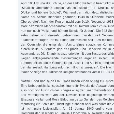
April 1931 wurde die Schule, an der Eldod weiterhin beschäftigt 
"Staatlich anerkannte private Mädchenschule der Deutsch-Isr
(Volks- und höhere Schule)". Während der nationalsozialistische
Name der Schule mehrfach geändert, 1938 in "Jüdische Mädch
Oberschule)". Nach der Pogromnacht vom 9./10. November 1938
stark dezimierte Mädchenanstalt mit der Talmud Tora Schule zu
nun nur noch "Volks- und höhere Schule für Juden". Die 343 Sch
zehn Lehrer und dreizehn Lehrerinnen mussten seit Septem
"Judenstern" tragen. Naftali Eldod unterrichtete seit 1939 mit red
der Oberstufe, die unter dem Vorsitz eines staatlichen Kommis
führen sollte. Außerdem gab er Sprach- und Handelskurse in e
Auswanderer. Die Erlaubnis dazu erfolgte mit dem Zusatz des Wider
wegen entgegenstehende Bestimmungen ergehen sollten. B
Lehrers erlischt diese Genehmigung. Austritt und Austrittsgrund s
der Hansestadt Hamburg sofort schriftlich anzuzeigen". Die Nachri
"Nach Anzeige des Jüdischen Religionsverbandes vom 8.12.1941 
Naftali Eldod und seine Frau Rosa hatten einen Antrag zur Ausrei
Eine Unbedenklichkeitsbescheinigung für Zwecke der Auswanderu
also noch vor Ausbruch des Krieges – lag der Finanzbehörde vor. 
des Vermögens war von der Devisenstelle beglaubigt worde
Ehepaars Naftali und Rosa Eldod wurde zu Gunsten des Reiches
rechtzeitig ein Schiff die Flüchtlinge aufnahm oder was sonst die A
ist nicht mehr festzustellen. Am 31. Januar 1940 erging vom 
Hamburg der Bescheid an Familie Eldod: "Die Auswanderung kan