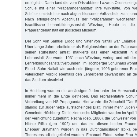
ermöglicht. Darin fand die vom Ortsrabbiner Lazarus Ottensoser 
Schule mit einer "Präparandenanstalt" ihre Wirkstätte. Von w
Schüler, um sich hier nach abgeschlossener Volksschule zum Lehre
Nach erfolgreichem Abschluss der "Präparandie" wechselten
Israelitische Lehrerbildungsanstalt Würzburg. Heute ist die
Präparandenanstalt ein jüdisches Museum.
Der Sohn von Samuel Eldod und Vater von Naftali war Emanuel
Über lange Jahre arbeitete er als Religionslehrer an der Präparan
seinen Ruhestand antrat, markierte das einen Abschnitt in d
Lehranstalt. Sie wurde 1931 nach Würzburg verlegt und mit der d
Lehrerbildungsanstalt verbunden. Im Höchberger Schulhaus wohnte
Eldod. Sohn Naftali wie auch sein jüngerer, 1906 geborener Br
väterlichem Vorbild ebenfalls den Lehrerberuf gewählt und an de
das Studium absolviert.
In Höchberg wurden die ansässigen Juden unter der Herrschaft d
immer mehr in die Enge getrieben. Das repräsentative Schulh
Verbreitung von NS-Propaganda. Hier wurde die Zeitschrift "Der S
ständig zur Judenhetze aufstachelndes Blatt. Immer mehr Juden
Gemeinde Höchberg. Die letzten sechs Mitglieder wurden im April
der Vernichtung zugeführt. Recha (geb. 1880), die Schwester vo
Nichte Rifka (geb. 1902) und das mit diesen beiden Frau
Ehepaar Bravmann wurden in das Durchgangslager Izbika bei L
Theresienstadt eingeliefert wurden: Emanuel Eldod, seine Frau 