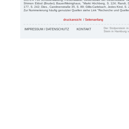
Shimon Eldod (Bruder); Bauer/Meinighaus, "Markt Höchberg, S. 124; Randt, 
177, S. 242; Dies., Carolinenstraße 35, S. 89; Gillis-Carlebach, Jedes Kind, S.
Zur Nummerierung häufig genutzter Quellen siehe Link "Recherche und Quelle
druckansicht
/
Seitenanfang
Der Stolperstein i
IMPRESSUM / DATENSCHUTZ
KONTAKT
Stein in Hamburg v