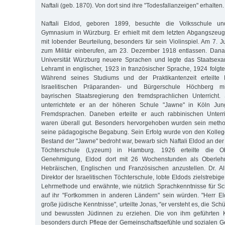
Naftali (geb. 1870). Von dort sind ihre "Todesfallanzeigen" erhalten.
Naftali Eldod, geboren 1899, besuchte die Volksschule un
Gymnasium in Würzburg. Er erhielt mit dem letzten Abgangszeug
mit lobender Beurteilung, besonders für sein Violinspiel. Am 7. 
zum Militär einberufen, am 23. Dezember 1918 entlassen. Danac
Universität Würzburg neuere Sprachen und legte das Staatsex
Lehramt in englischer, 1923 in französischer Sprache, 1924 folg
Während seines Studiums und der Praktikantenzeit erteilte 
Israelitischen Präparanden- und Bürgerschule Höchberg 
bayrischen Staatsregierung den fremdsprachlichen Unterricht
unterrichtete er an der höheren Schule "Jawne" in Köln J
Fremdsprachen. Daneben erteilte er auch rabbinischen Unterr
waren überall gut. Besonders hervorgehoben wurden sein meth
seine pädagogische Begabung. Sein Erfolg wurde von den Kolleg
Bestand der "Jawne" bedroht war, bewarb sich Naftali Eldod an der
Töchterschule (Lyzeum) in Hamburg. 1926 erteilte die Ob
Genehmigung, Eldod dort mit 26 Wochenstunden als Oberlehr
Hebräischen, Englischen und Französischen anzustellen. Dr. A
Direktor der Israelitischen Töchterschule, lobte Eldods zielstrebi
Lehrmethode und erwähnte, wie nützlich Sprachkenntnisse für Sc
auf ihr "Fortkommen in anderen Ländern" sein würden. "Herr El
große jüdische Kenntnisse", urteilte Jonas, "er versteht es, die Sc
und bewussten Jüdinnen zu erziehen. Die von ihm geführten K
besonders durch Pflege der Gemeinschaftsgefühle und sozialen G