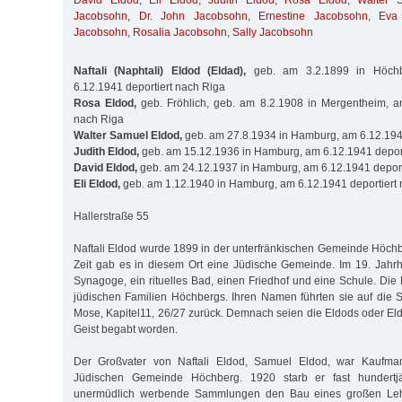
David Eldod
,
Eli Eldod
,
Judith Eldod
,
Rosa Eldod
,
Walter 
Jacobsohn
,
Dr. John Jacobsohn
,
Ernestine Jacobsohn
,
Eva
Jacobsohn
,
Rosalia Jacobsohn
,
Sally Jacobsohn
Naftali (Naphtali) Eldod (Eldad),
geb. am 3.2.1899 in Höchbe
6.12.1941 deportiert nach Riga
Rosa Eldod,
geb. Fröhlich, geb. am 8.2.1908 in Mergentheim, am
nach Riga
Walter Samuel Eldod,
geb. am 27.8.1934 in Hamburg, am 6.12.1941
Judith Eldod,
geb. am 15.12.1936 in Hamburg, am 6.12.1941 deport
David Eldod,
geb. am 24.12.1937 in Hamburg, am 6.12.1941 deport
Eli Eldod,
geb. am 1.12.1940 in Hamburg, am 6.12.1941 deportiert
Hallerstraße 55
Naftali Eldod wurde 1899 in der unterfränkischen Gemeinde Höchbe
Zeit gab es in diesem Ort eine Jüdische Gemeinde. Im 19. Jahr
Synagoge, ein rituelles Bad, einen Friedhof und eine Schule. Die
jüdischen Familien Höchbergs. Ihren Namen führten sie auf die 
Mose, Kapitel11, 26/27 zurück. Demnach seien die Eldods oder Eld
Geist begabt worden.
Der Großvater von Naftali Eldod, Samuel Eldod, war Kaufma
Jüdischen Gemeinde Höchberg. 1920 starb er fast hundertjä
unermüdlich werbende Sammlungen den Bau eines großen Leh