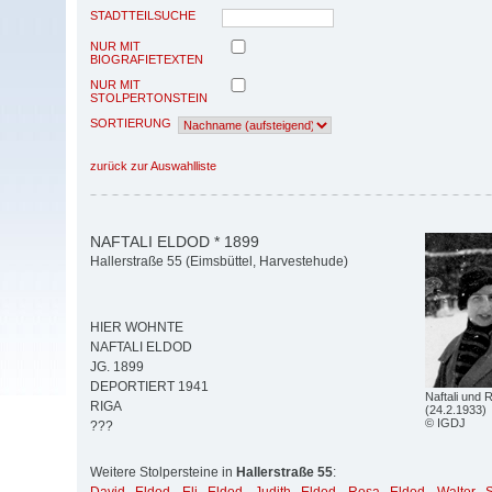
STADTTEILSUCHE
NUR MIT
BIOGRAFIETEXTEN
NUR MIT
STOLPERTONSTEIN
SORTIERUNG
zurück zur Auswahlliste
NAFTALI ELDOD * 1899
Hallerstraße 55 (Eimsbüttel, Harvestehude)
HIER WOHNTE
NAFTALI ELDOD
JG. 1899
DEPORTIERT 1941
Naftali und
RIGA
(24.2.1933)
© IGDJ
???
Weitere Stolpersteine in
Hallerstraße 55
: