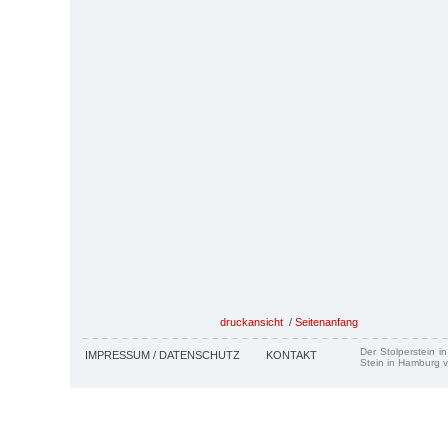
druckansicht
/
Seitenanfang
Der Stolperstein i
IMPRESSUM / DATENSCHUTZ
KONTAKT
Stein in Hamburg v