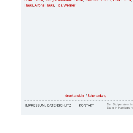
Aron Ellern
,
Margot Mathilde Ellern
,
Caroline Ellern
,
Carl Ellern
Haas
,
Alfons Haas
,
Titia Werner
druckansicht
/
Seitenanfang
Der Stolperstein i
IMPRESSUM / DATENSCHUTZ
KONTAKT
Stein in Hamburg v