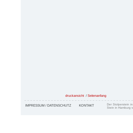
druckansicht
/
Seitenanfang
Der Stolperstein i
IMPRESSUM / DATENSCHUTZ
KONTAKT
Stein in Hamburg v