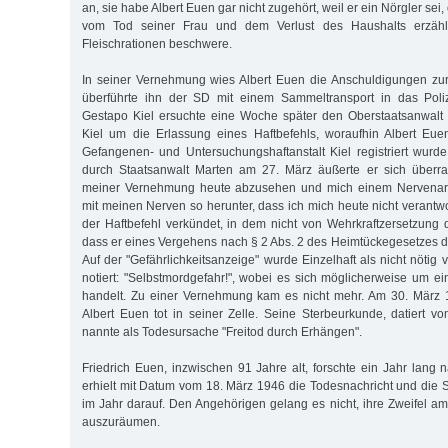
an, sie habe Albert Euen gar nicht zugehört, weil er ein Nörgler sei
vom Tod seiner Frau und dem Verlust des Haushalts erzähl
Fleischrationen beschwere.
In seiner Vernehmung wies Albert Euen die Anschuldigungen zur
überführte ihn der SD mit einem Sammeltransport in das Poliz
Gestapo Kiel ersuchte eine Woche später den Oberstaatsanwalt 
Kiel um die Erlassung eines Haftbefehls, woraufhin Albert Eu
Gefangenen- und Untersuchungshaftanstalt Kiel registriert wur
durch Staatsanwalt Marten am 27. März äußerte er sich überras
meiner Vernehmung heute abzusehen und mich einem Nervenarzt
mit meinen Nerven so herunter, dass ich mich heute nicht verantw
der Haftbefehl verkündet, in dem nicht von Wehr­kraftzersetzung
dass er eines Vergehens nach § 2 Abs. 2 des Heimtückegesetzes dr
Auf der "Gefährlichkeitsanzeige" wurde Einzelhaft als nicht nötig 
notiert: "Selbstmordgefahr!", wobei es sich möglicherweise um e
handelt. Zu einer Vernehmung kam es nicht mehr. Am 30. März 
Albert Euen tot in seiner Zelle. Seine Sterbeurkunde, datiert 
nannte als Todesursache "Freitod durch Erhängen".
Friedrich Euen, inzwischen 91 Jahre alt, forschte ein Jahr lan
erhielt mit Datum vom 18. März 1946 die Todesnachricht und die S
im Jahr darauf. Den Angehörigen gelang es nicht, ihre Zweifel am
auszuräumen.