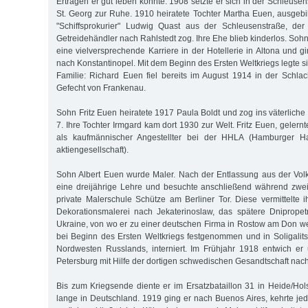
Erträgen er gut leben konnte. 1908 setzte er sich in der Schleuse
St. Georg zur Ruhe. 1910 heiratete Tochter Martha Euen, ausgebi
"Schiffsprokurier" Ludwig Quast aus der Schleusenstraße, der 
Getreidehändler nach Rahlstedt zog. Ihre Ehe blieb kinderlos. So
eine vielversprechende Karriere in der Hotellerie in Altona und g
nach Konstantinopel. Mit dem Beginn des Ersten Weltkriegs legte si
Familie: Richard Euen fiel bereits im August 1914 in der Schl
Gefecht von Frankenau.
Sohn Fritz Euen heiratete 1917 Paula Boldt und zog ins väterlic
7. Ihre Tochter Irmgard kam dort 1930 zur Welt. Fritz Euen, gelernt
als kaufmännischer Angestellter bei der HHLA (Hamburger H
aktiengesellschaft).
Sohn Albert Euen wurde Maler. Nach der Entlassung aus der Volk
eine dreijährige Lehre und besuchte anschließend während zwei
private Malerschule Schütze am Berliner Tor. Diese vermittelte i
Dekorationsmalerei nach Jekaterinoslaw, das spätere Dnipropet
Ukraine, von wo er zu einer deutschen Firma in Rostow am Don we
bei Beginn des Ersten Weltkriegs festgenommen und in Soligalitsc
Nordwesten Russlands, interniert. Im Frühjahr 1918 entwich er
Petersburg mit Hilfe der dortigen schwedischen Gesandtschaft nac
Bis zum Kriegsende diente er im Ersatzbataillon 31 in Heide/Holst
lange in Deutschland. 1919 ging er nach Buenos Aires, kehrte je