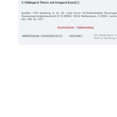
© Hildegard Thevs mit Irmgard Euen(†)
Quellen: VVN Hamburg, E 11, 26. Luise Euen; KZ-Gedenkstätte Neuengam
Staatsangehörigkeitsaufsicht B III 38886; 332-8 Meldewesen, K 5004; Landes
Abt. 358, Nr. 7187.
druckansicht
/
Seitenanfang
Der Stolperstein i
IMPRESSUM / DATENSCHUTZ
KONTAKT
Stein in Hamburg v