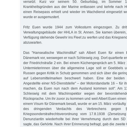
versetzt. Kurz vor seinem 50. Geburtstag, im Sommer 
Krankheitsgründen aus der Marine entlassen und kehrte nach 
einen Reisepass erhielt und wieder im Wachdienst eingesetzt w
wurde er ausgemustert.
Fritz Euen wurde 1944 zum Volkssturm eingezogen. Zu drit
Verwaltungsgebäude der HHLA in St. Annen. Sie kamen überein, 
Verfügung stehende Gewehr ins Fleet zu werfen und das Kriegsende
abzuwarten.
Das "Hanseatische Wachinstitut" sah Albert Euen für einen E
Dänemark vor, weswegen er nach Schleswig zog. Dort quartierte er 
der Friedrichstraße 2 ein. Bei einem Küchengespräch am 5. März
Untermieterinnen über die allgemeine Lage soll er Goebbels u
Russen gegen Kritik in Schutz genommen und sich über die gerin
auf Lebensmittelmarken beschwert haben. Eine der beiden 
Angestellte einer NS-Dienststelle" – der Motorstandarte 16 – für ih
machen, da Euen nun nach dem Ausland kommen soll". Am 1
Schleswig mit dem Wachinspektor wegen der bevorstehende
Rücksprache. Um ihr zuvor zu kommen und weil Albert Euen einen 
einem Visum für Dänemark besaß, wurde er am 15. März vorläufi
des dringenden Verdachts des Verbrechens ge­ge
Kriegssonderstrafrechtsverordnung vom 17.8.1938 (Zersetzung
Denunziantin wiederholte bei ihrer Vernehmung durch den SD "w
sagte, das Gehörte. Nach ihrer Erinnerung befragt, gab die zweit