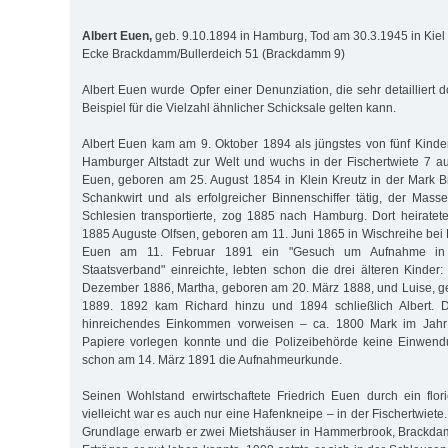
Albert Euen,
geb. 9.10.1894 in Hamburg, Tod am 30.3.1945 in Kiel
Ecke Brackdamm/Bullerdeich 51 (Brackdamm 9)
Albert Euen wurde Opfer einer Denunziation, die sehr detailliert d
Beispiel für die Vielzahl ähnlicher Schicksale gelten kann.
Albert Euen kam am 9. Oktober 1894 als jüngstes von fünf Kinde
Hamburger Altstadt zur Welt und wuchs in der Fischertwiete 7 auf
Euen, geboren am 25. August 1854 in Klein Kreutz in der Mark 
Schankwirt und als erfolgreicher Binnenschiffer tätig, der Mas
Schlesien transportierte, zog 1885 nach Hamburg. Dort heirate
1885 Auguste Olfsen, geboren am 11. Juni 1865 in Wischreihe bei 
Euen am 11. Februar 1891 ein "Gesuch um Aufnahme in
Staatsverband" einreichte, lebten schon die drei älteren Kinder:
Dezember 1886, Martha, geboren am 20. März 1888, und Luise, g
1889. 1892 kam Richard hinzu und 1894 schließlich Albert. D
hinreichendes Einkommen vorweisen – ca. 1800 Mark im Jahr 
Papiere vorlegen konnte und die Polizeibehörde keine Einwendu
schon am 14. März 1891 die Aufnahmeurkunde.
Seinen Wohlstand erwirtschaftete Friedrich Euen durch ein flo
vielleicht war es auch nur eine Hafenkneipe – in der Fischertwiete.
Grundlage erwarb er zwei Mietshäuser in Hammerbrook, Brackda