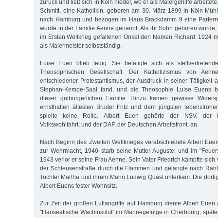
zurück und ließ sich in Köln nieder, wo er als Malergehilfe arbeitete
Schmitt, eine Katholikin, geboren am 30. März 1899 in Köln-Mü
nach Hamburg und bezogen im Haus Brackdamm 9 eine Parter
wurde in der Familie Aenne genannt. Als ihr Sohn geboren wurde, 
im Ersten Weltkrieg gefallenen Onkel den Namen Richard. 1924 m
als Malermeister selbstständig.
Luise Euen blieb ledig. Sie betätigte sich als stellvertreten
Theosophischen Gesellschaft. Der Katholizismus von Aenn
entschiedener Protestantismus, der Ausdruck in seiner Tätigkeit 
Stephan-Kempe-Saal fand, und die Theosophie Luise Euens be
dieser gutbürgerlichen Familie. Hinzu kamen gewisse Wider
ernsthaften ältesten Bruder Fritz und dem jüngsten lebensfrohen 
spielte keine Rolle. Albert Euen gehörte der NSV, der Nat
Volkswohlfahrt, und der DAF, der Deutschen Arbeitsfront, an.
Nach Beginn des Zweiten Weltkrieges verabschiedete Albert Eue
zur Wehrmacht, 1940 starb seine Mutter Auguste, und im "Feuers
1943 verlor er seine Frau Aenne. Sein Vater Friedrich kämpfte sic
der Schleusenstraße durch die Flammen und gelangte nach Rahls
Tochter Martha und ihrem Mann Ludwig Quast unterkam. Die dort
Albert Euens fester Wohnsitz.
Zur Zeit der großen Luftangriffe auf Hamburg diente Albert Eue
"Hanseatische Wachinstitut" im Marinegefolge in Cherbourg; späte