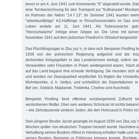
bevor er am 4. Juni 1941 zum Kommando "S" abgestellt wurde. Dab
eine Tarnbezeichnung für den Transport zur "Euthanasie"-Mordans
im Rahmen der Aktion "14 f 13". Im Sommer 1941 wurden mehr 
"arbeitsunfähige" KZ-Häftlinge in Pirna/Sonnenstein im Gas ermo
Leben endete am 11. Juni 1941. Als Todesursache gab
"Herzschwäche" infolge einer Grippe an. Die Urne mit sein
November 1941 auf dem jüdischen Friedhof in Ohlsdorf beigesetzt.
Das Flüchtlingslager in Zba˛szy´n, in dem sich Benjamin Findling 
1939 von der polnischen Regierung aufgelöst und die Insa
drohenden Kriegsgefahr in das Landesinnere verlegt, sofern sie
Verwandten oder Freunden in Polen weitergereist waren. Nach d
auf das Land begann ihre erneute Verfolgung. Sie mussten sich 
und wurden zur Zwangsarbeit verpflichtet. Es folgten die Umsiedl
Wohnbezirke, d. h. Gettos, und schließlich die Deportationen in
Beł˙zec, Sobibór, Majdanek, Treblinka, Chełmo und Auschwitz.
Benjamin Findling fand offenbar vorübergehend Zuflucht b
verstorbenen Mutter. Über sein weiteres Schicksal ist nichts bekannt.
– wie Zehntausende anderer Juden, die den Holocaust in Polen nic
Sein jüngerer Bruder Jacob gelangte im August 1939 von Zba˛szy´n
Wochen später von deutschen Truppen besetzt wurde. Nachdem er
Verhaftung seines Bruders Alfred in Hamburg erhalten hatte und ni
seines Bruders Benjamin in Erfahrung bringen konnte, flüchtet