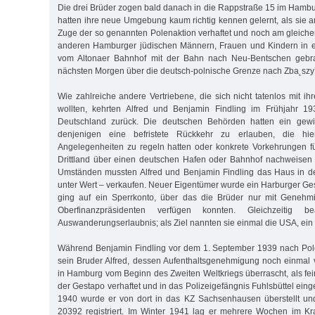
Die drei Brüder zogen bald danach in die Rappstraße 15 im Hambur
hatten ihre neue Umgebung kaum richtig kennen gelernt, als sie 
Zuge der so genannten Polenaktion verhaftet und noch am gleich
anderen Hamburger jüdischen Männern, Frauen und Kindern in 
vom Altonaer Bahnhof mit der Bahn nach Neu-Bentschen gebr
nächsten Morgen über die deutsch-polnische Grenze nach Zba˛szy
Wie zahlreiche andere Vertriebene, die sich nicht tatenlos mit i
wollten, kehrten Alfred und Benjamin Findling im Frühjahr 1
Deutschland zurück. Die deutschen Behörden hatten ein gewis
denjenigen eine befristete Rückkehr zu erlauben, die hie
Angelegenheiten zu regeln hatten oder konkrete Vorkehrungen fü
Drittland über einen deutschen Hafen oder Bahnhof nachweisen 
Umständen mussten Alfred und Benjamin Findling das Haus in de
unter Wert – verkaufen. Neuer Eigentümer wurde ein Harburger Ge
ging auf ein Sperrkonto, über das die Brüder nur mit Geneh
Oberfinanzpräsidenten verfügen konnten. Gleichzeitig b
Auswanderungserlaubnis; als Ziel nannten sie einmal die USA, ein
Während Benjamin Findling vor dem 1. September 1939 nach Pole
sein Bruder Alfred, dessen Aufenthaltsgenehmigung noch einmal 
in Hamburg vom Beginn des Zweiten Weltkriegs überrascht, als fei
der Gestapo verhaftet und in das Polizeigefängnis Fuhlsbüttel einge
1940 wurde er von dort in das KZ Sachsenhausen überstellt un
20392 registriert. Im Winter 1941 lag er mehrere Wochen im K