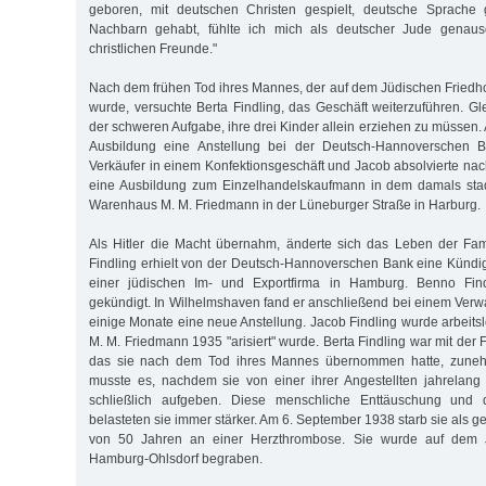
geboren, mit deutschen Christen gespielt, deutsche Sprache 
Nachbarn gehabt, fühlte ich mich als deutscher Jude genau
christlichen Freunde."
Nach dem frühen Tod ihres Mannes, der auf dem Jüdischen Friedh
wurde, versuchte Berta Findling, das Geschäft weiterzuführen. Gle
der schweren Aufgabe, ihre drei Kinder allein erziehen zu müssen. 
Ausbildung eine Anstellung bei der Deutsch-Hannoverschen 
Verkäufer in einem Konfektionsgeschäft und Jacob absolvierte n
eine Ausbildung zum Einzelhandelskaufmann in dem damals sta
Warenhaus M. M. Friedmann in der Lüneburger Straße in Harburg.
Als Hitler die Macht übernahm, änderte sich das Leben der Fami
Findling erhielt von der Deutsch-Hannoverschen Bank eine Künd
einer jüdischen Im- und Exportfirma in Hamburg. Benno Find
gekündigt. In Wilhelmshaven fand er anschließend bei einem Verw
einige Monate eine neue Anstellung. Jacob Findling wurde arbeits
M. M. Friedmann 1935 "arisiert" wurde. Berta Findling war mit der
das sie nach dem Tod ihres Mannes übernommen hatte, zuneh
musste es, nachdem sie von einer ihrer Angestellten jahrelang
schließlich aufgeben. Diese menschliche Enttäuschung und de
belasteten sie immer stärker. Am 6. September 1938 starb sie als g
von 50 Jahren an einer Herzthrombose. Sie wurde auf dem J
Hamburg-Ohlsdorf begraben.