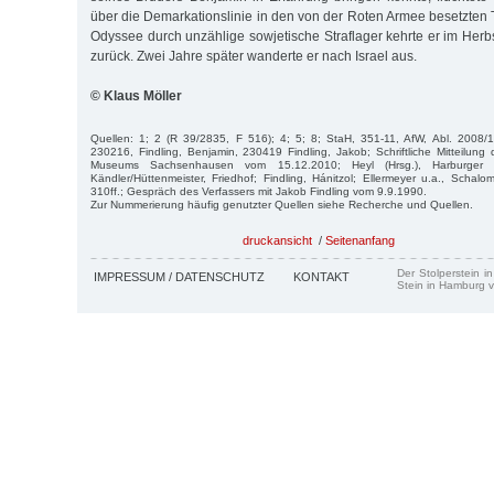
über die Demarkationslinie in den von der Roten Armee besetzten 
Odyssee durch unzählige sowjetische Straflager kehrte er im He
zurück. Zwei Jahre später wanderte er nach Israel aus.
© Klaus Möller
Quellen: 1; 2 (R 39/2835, F 516); 4; 5; 8; StaH, 351-11, AfW, Abl. 2008/1,
230216, Findling, Benjamin, 230419 Findling, Jakob; Schriftliche Mitteilun
Museums Sachsenhausen vom 15.12.2010; Heyl (Hrsg.), Harburger 
Kändler/Hüttenmeister, Friedhof; Findling, Hánitzol; Ellermeyer u.a., Schalo
310ff.; Gespräch des Verfassers mit Jakob Findling vom 9.9.1990.
Zur Nummerierung häufig genutzter Quellen siehe Recherche und Quellen.
druckansicht
/
Seitenanfang
Der Stolperstein i
IMPRESSUM / DATENSCHUTZ
KONTAKT
Stein in Hamburg v