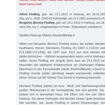
Rachel Rosa Abosch
,
Klara Ruth Abosch
,
Richard David Abosc
Greif
,
Fanny Greif
Alfred Findling,
geb. am 23.1.1913 in Harburg, am 28.10.19
Zba˛szy´n, 1939–1940 KZ Fuhlsbüttel, am 11.6.1941 ermordet im
Benjamin (Benno) Findling,
geb. am 23.2.1916 in Harburg, am 28
nach Zba˛szy´n, umgekommen in Polen, Todesdatum unbekannt
Stadtteil Harburg-Altstadt, Rieckhoffstraße 5
Alfred und Benjamin (Benno) Findling waren die beiden älteste
Kaufmanns Hersch (Hermann) Findling (8.2.1887–1.3.1924) und
(5.8.1888–6.9.1938), die 1907 bzw. 1912 aus dem damals öste
später polnischen – Galizien ausgewandert waren und in Harburg 
hatten. Jacob Findling, der jüngste Sohn, kam am 23.4.1919 zur 
besuchten die städtische Knabenschule am (Harburger) Rathau
Elternhaus in der Konradstraße (heute Rieckhoffstraße) schnell z
Findling musste später allerdings we­gen wachsender antijüdi
dieser Schule auf die Talmud Tora Schule in Hamburg wechseln.
Hermann Findling betrieb ein Kurz-, Weiß- und Stahlwarengesch
großen Mietshauses in der Konradstraße, das ihm gehörte. Di
befand sich in demselben Haus. Die Eltern und ihre drei Söhne
Harburg. Sie waren Harburger und darüber hinaus "gute Deutsche"
hier wohnten, wie Jacob Findling in seinen Erinnerungen schr