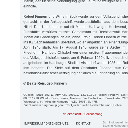
Martin, der für seine Verteidigung gute Leumundszeugnisse u. a
einholte.
Robert Finnern und Wilhelm Bock wurde vor dem Volksgerichtshof
gemacht. In der Anklageschrift wurde ausführlich aus dem besc
zitiert. Das Urteil lautete auf elf Monate Haft wegen Hochverrat
Fuhlsbüttel verbüßen musste. Gemeinsam mit Rechtsanwalt Marti
Monat ein Gnadengesuch ein, ohne Erfolg. Robert Finnern wurde
ins KZ Sachsenhausen überführt, wo er, angeblich an einer "Lun
April 1940 starb. Am 17. August 1940 wurde seine Asche im 
Friedhof in Hamburg-Ohlsdorf von einer großen Trauergemeinde 
des Volksgerichtshofes wurde am 6. Februar 1950 offiziell durch ei
aufgehoben. Im Hamburger Stadtteil Alsterdorf wurde 1985 der R
ihm benannt. Die Stele auf dem Ohlsdorfer Friedhof zum G
nationalsozialistischer Verfolgung hält auch die Erinnerung an Rob
© Beate Reis, geb. Finnern
Quellen: StaH 351-11 AfW Abl. 2008/1, 13.03.1894 Robert Finnern; StaH
09.02.1918 Wilhelm Bock, Junior; Martens, Für Freiheit und Demokratie, 200
Widerstand, in: "Alles für Hamburg", o.D. [2008], S. 47ff.
Zur Nummerierung häufig genutzter Quellen siehe Recherche und Quellen.
druckansicht
/
Seitenanfang
Der Stolperstein i
IMPRESSUM / DATENSCHUTZ
KONTAKT
Stein in Hamburg v