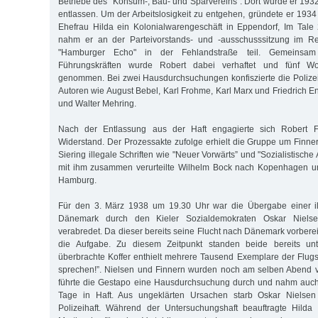
Betriebe des "Konsum-, Bau- und Sparvereins”. Dort wurde er 19
entlassen. Um der Arbeitslosigkeit zu entgehen, gründete er 193
Ehefrau Hilda ein Kolonialwarengeschäft in Eppendorf, Im Tale
nahm er an der Parteivorstands- und -ausschusssitzung im R
"Hamburger Echo" in der Fehlandstraße teil. Gemeinsa
Führungskräften wurde Robert dabei verhaftet und fünf Wo
genommen. Bei zwei Hausdurchsuchungen konfiszierte die Polizei
Autoren wie August Bebel, Karl Frohme, Karl Marx und Friedrich E
und Walter Mehring.
Nach der Entlassung aus der Haft engagierte sich Robert Fi
Widerstand. Der Prozessakte zufolge erhielt die Gruppe um Finne
Siering illegale Schriften wie "Neuer Vorwärts” und "Sozialistische 
mit ihm zusammen verurteilte Wilhelm Bock nach Kopenhagen un
Hamburg.
Für den 3. März 1938 um 19.30 Uhr war die Übergabe einer i
Dänemark durch den Kieler Sozialdemokraten Oskar Nielse
verabredet. Da dieser bereits seine Flucht nach Dänemark vorbere
die Aufgabe. Zu diesem Zeitpunkt standen beide bereits un
überbrachte Koffer enthielt mehrere Tausend Exemplare der Flugsc
sprechen!”. Nielsen und Finnern wurden noch am selben Abend v
führte die Gestapo eine Hausdurchsuchung durch und nahm auch 
Tage in Haft. Aus ungeklärten Ursachen starb Oskar Nielse
Polizeihaft. Während der Untersuchungshaft beauftragte Hilda