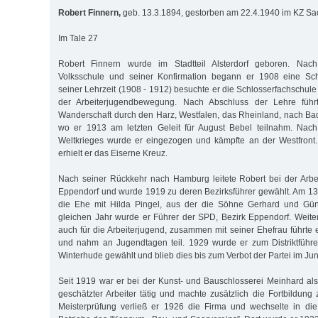
Robert Finnern,
geb. 13.3.1894, gestorben am 22.4.1940 im KZ S
Im Tale 27
Robert Finnern wurde im Stadtteil Alsterdorf geboren. Na
Volksschule und seiner Konfirmation begann er 1908 eine Sch
seiner Lehrzeit (1908 - 1912) besuchte er die Schlosserfachschule
der Arbeiterjugendbewegung. Nach Abschluss der Lehre füh
Wanderschaft durch den Harz, Westfalen, das Rheinland, nach Bad
wo er 1913 am letzten Geleit für August Bebel teilnahm. Nac
Weltkrieges wurde er eingezogen und kämpfte an der Westfront
erhielt er das Eiserne Kreuz.
Nach seiner Rückkehr nach Hamburg leitete Robert bei der Arbe
Eppendorf und wurde 1919 zu deren Bezirksführer gewählt. Am 13
die Ehe mit Hilda Pingel, aus der die Söhne Gerhard und Gün
gleichen Jahr wurde er Führer der SPD, Bezirk Eppendorf. Weiter
auch für die Arbeiterjugend, zusammen mit seiner Ehefrau führt
und nahm an Jugendtagen teil. 1929 wurde er zum Distriktführ
Winterhude gewählt und blieb dies bis zum Verbot der Partei im Jun
Seit 1919 war er bei der Kunst- und Bauschlosserei Meinhard als
geschätzter Arbeiter tätig und machte zusätzlich die Fortbildung
Meisterprüfung verließ er 1926 die Firma und wechselte in die