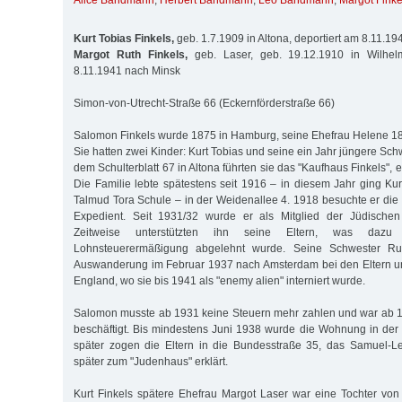
Alice Bandmann
,
Herbert Bandmann
,
Leo Bandmann
,
Margot Finke
Kurt Tobias Finkels,
geb. 1.7.1909 in Altona, deportiert am 8.11.1
Margot Ruth Finkels,
geb. Laser, geb. 19.12.1910 in Wilhelm
8.11.1941 nach Minsk
Simon-von-Utrecht-Straße 66 (Eckernförderstraße 66)
Salomon Finkels wurde 1875 in Hamburg, seine Ehefrau Helene 1
Sie hatten zwei Kinder: Kurt Tobias und seine ein Jahr jüngere Sch
dem Schulterblatt 67 in Altona führten sie das "Kaufhaus Finkels", 
Die Familie lebte spätestens seit 1916 – in diesem Jahr ging Kur
Talmud Tora Schule – in der Weidenallee 4. 1918 besuchte er die 
Expedient. Seit 1931/32 wurde er als Mitglied der Jüdischen
Zeitweise unterstützten ihn seine Eltern, was dazu
Lohnsteuerermäßigung abgelehnt wurde. Seine Schwester Rut
Auswanderung im Februar 1937 nach Amsterdam bei den Eltern un
England, wo sie bis 1941 als "enemy alien" interniert wurde.
Salomon musste ab 1931 keine Steuern mehr zahlen und war ab 1
beschäftigt. Bis mindestens Juni 1938 wurde die Wohnung in der
später zogen die Eltern in die Bundesstraße 35, das Samuel-Le
später zum "Judenhaus" erklärt.
Kurt Finkels spätere Ehefrau Margot Laser war eine Tochter v