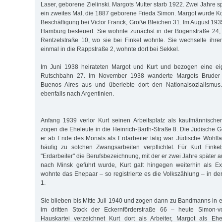
Laser, geborene Zielinski. Margots Mutter starb 1922. Zwei Jahre sp
ein zweites Mal, die 1887 geborene Frieda Simon. Margot wurde Ko
Beschäftigung bei Victor Franck, Große Bleichen 31. Im August 193
Hamburg besteuert. Sie wohnte zunächst in der Bogenstraße 24, 
Rentzelstraße 10, wo sie bei Finkel wohnte. Sie wechselte ihr
einmal in die Rappstraße 2, wohnte dort bei Sekkel.
Im Juni 1938 heirateten Margot und Kurt und bezogen eine e
Rutschbahn 27. Im November 1938 wanderte Margots Bruder 
Buenos Aires aus und überlebte dort den Nationalsozialismus. 
ebenfalls nach Argentinien.
Anfang 1939 verlor Kurt seinen Arbeitsplatz als kaufmännischer
zogen die Eheleute in die Heinrich-Barth-Straße 8. Die Jüdische 
er ab Ende des Monats als Erdarbeiter tätig war. Jüdische Wohl
häufig zu solchen Zwangsarbeiten verpflichtet. Für Kurt Fink
"Erdarbeiter" die Berufsbezeichnung, mit der er zwei Jahre später a
nach Minsk geführt wurde, Kurt galt hingegen weiterhin als E
wohnte das Ehepaar – so registrierte es die Volkszählung – in de
1.
Sie blieben bis Mitte Juli 1940 und zogen dann zu Bandmanns i
im dritten Stock der Eckernförderstraße 66 – heute Simon-vo
Hauskartei verzeichnet Kurt dort als Arbeiter, Margot als Eh