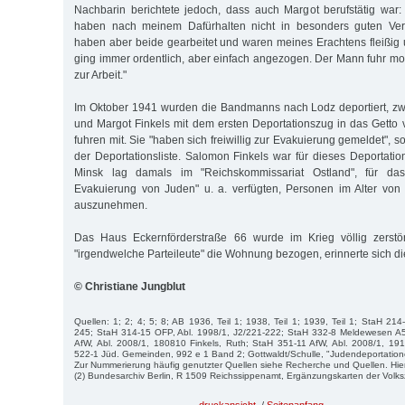
Nachbarin berichtete jedoch, dass auch Margot berufstätig war:
haben nach meinem Dafürhalten nicht in besonders guten Verh
haben aber beide gearbeitet und waren meines Erachtens fleißig
ging immer ordentlich, aber einfach angezogen. Der Mann fuhr m
zur Arbeit."
Im Oktober 1941 wurden die Bandmanns nach Lodz deportiert, zw
und Margot Finkels mit dem ersten Deportationszug in das Getto v
fuhren mit. Sie "haben sich freiwillig zur Evakuierung gemeldet", so
der Deportationsliste. Salomon Finkels war für dieses Deportations
Minsk lag damals im "Reichskommissariat Ostland", für das 
Evakuierung von Juden" u. a. verfügten, Personen im Alter von
auszunehmen.
Das Haus Eckernförderstraße 66 wurde im Krieg völlig zerstör
"irgendwelche Parteileute" die Wohnung bezogen, erinnerte sich d
© Christiane Jungblut
Quellen: 1; 2; 4; 5; 8; AB 1936, Teil 1; 1938, Teil 1; 1939, Teil 1; StaH 214
245; StaH 314-15 OFP, Abl. 1998/1, J2/221-222; StaH 332-8 Meldewesen A
AfW, Abl. 2008/1, 180810 Finkels, Ruth; StaH 351-11 AfW, Abl. 2008/1, 191
522-1 Jüd. Gemeinden, 992 e 1 Band 2; Gottwaldt/Schulle, "Judendeportatione
Zur Nummerierung häufig genutzter Quellen siehe Recherche und Quellen. Hie
(2) Bundesarchiv Berlin, R 1509 Reichssippenamt, Ergänzungskarten der Volk
druckansicht
/
Seitenanfang