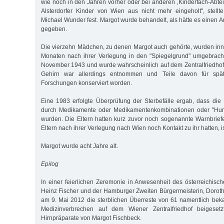
wie noch in den Jahren vorher oder bei anderen ‚Kinderfach-Abtei
Alsterdorfer Kinder von Wien aus nicht mehr eingeholt", stellte
Michael Wunder fest. Margot wurde behandelt, als hätte es einen 
gegeben.
Die vierzehn Mädchen, zu denen Margot auch gehörte, wurden inn
Monaten nach ihrer Verlegung in den "Spiegelgrund" umgebracht
November 1943 und wurde wahrscheinlich auf dem Zentralfriedhof i
Gehirn war allerdings entnommen und Teile davon für späte
Forschungen konserviert worden.
Eine 1983 erfolgte Überprüfung der Sterbefälle ergab, dass die
durch Medikamente oder Medikamentenkombinationen oder "Hung
wurden. Die Eltern hatten kurz zuvor noch sogenannte Warnbrief
Eltern nach ihrer Verlegung nach Wien noch Kontakt zu ihr hatten, is
Margot wurde acht Jahre alt.
Epilog
In einer feierlichen Zeremonie in Anwesenheit des österreichis
Heinz Fischer und der Hamburger Zweiten Bürgermeisterin, Doroth
am 9. Mai 2012 die sterblichen Überreste von 61 namentlich be
Medizinverbrechen auf dem Wiener Zentralfriedhof beigesetz
Hirnpräparate von Margot Fischbeck.