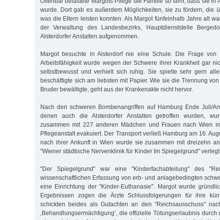
Offenbar belastete Margots Pflege die Familie so sehr, dass sie in
wurde. Dort gab es außerdem Möglichkeiten, sie zu fördern, die 
was die Eltern leisten konnten. Als Margot fünfeinhalb Jahre alt wa
der Verwaltung des Landesbezirks, Hauptdienststelle Bergedo
Alsterdorfer Anstalten aufgenommen.
Margot besuchte in Alsterdorf nie eine Schule. Die Frage von 
Arbeitsfähigkeit wurde wegen der Schwere ihrer Krankheit gar nic
selbstbewusst und verhielt sich ruhig. Sie spielte sehr gern all
beschäftigte sich am liebsten mit Papier. Wie sie die Trennung von
Bruder bewältigte, geht aus der Krankenakte nicht hervor.
Nach den schweren Bombenangriffen auf Hamburg Ende Juli/Anf
denen auch die Alsterdorfer Anstalten getroffen wurden, wu
zusammen mit 227 anderen Mädchen und Frauen nach Wien in d
Pflegeanstalt evakuiert. Der Transport verließ Hamburg am 16. Au
nach ihrer Ankunft in Wien wurde sie zusammen mit dreizehn a
"Wiener städtische Nervenklinik für Kinder Im Spiegelgrund" verlegt
"Der Spiegelgrund" war eine "Kinderfachabteilung" des "Rei
wissenschaftlichen Erfassung von erb- und anlagebedingten schw
eine Einrichtung der "Kinder-Euthanasie". Margot wurde gründli
Ergebnissen zogen die Ärzte Schlussfolgerungen für ihre kün
schickten beides als Gutachten an den "Reichsausschuss" nach 
‚Behandlungsermächtigung’, die offizielle Tötungserlaubnis durch