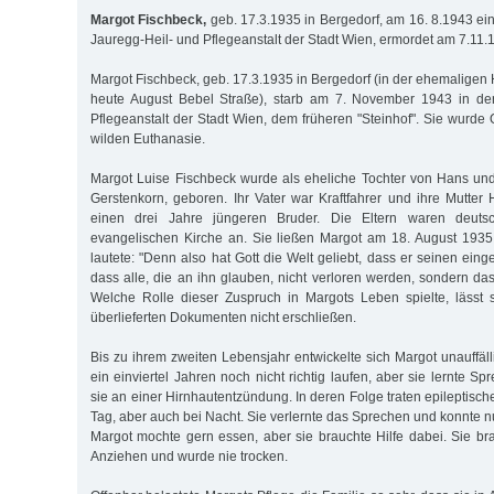
Margot Fischbeck,
geb. 17.3.1935 in Bergedorf, am 16. 8.1943 e
Jauregg-Heil- und Pflegeanstalt der Stadt Wien, ermordet am 7.11.
Margot Fischbeck, geb. 17.3.1935 in Bergedorf (in der ehemaligen H
heute August Bebel Straße), starb am 7. November 1943 in de
Pflegeanstalt der Stadt Wien, dem früheren "Steinhof". Sie wurde
wilden Euthanasie.
Margot Luise Fischbeck wurde als eheliche Tochter von Hans un
Gerstenkorn, geboren. Ihr Vater war Kraftfahrer und ihre Mutter 
einen drei Jahre jüngeren Bruder. Die Eltern waren deuts
evangelischen Kirche an. Sie ließen Margot am 18. August 1935 
lautete: "Denn also hat Gott die Welt geliebt, dass er seinen ei
dass alle, die an ihn glauben, nicht verloren werden, sondern d
Welche Rolle dieser Zuspruch in Margots Leben spielte, lässt
überlieferten Dokumenten nicht erschließen.
Bis zu ihrem zweiten Lebensjahr entwickelte sich Margot unauffäll
ein einviertel Jahren noch nicht richtig laufen, aber sie lernte S
sie an einer Hirnhautentzündung. In deren Folge traten epileptische
Tag, aber auch bei Nacht. Sie verlernte das Sprechen und konnte 
Margot mochte gern essen, aber sie brauchte Hilfe dabei. Sie br
Anziehen und wurde nie trocken.