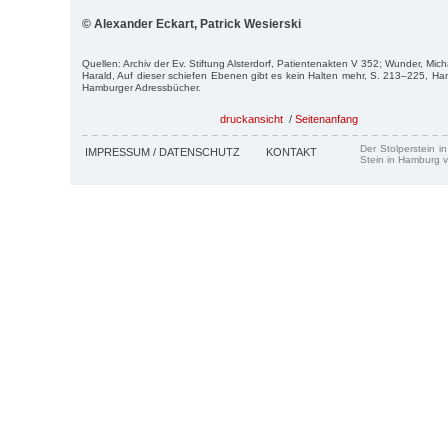
© Alexander Eckart, Patrick Wesierski
Quellen: Archiv der Ev. Stiftung Alsterdorf, Patientenakten V 352; Wunder, Mich
Harald, Auf dieser schiefen Ebenen gibt es kein Halten mehr, S. 213–225, Ha
Hamburger Adressbücher.
druckansicht
/
Seitenanfang
Der Stolperstein i
IMPRESSUM / DATENSCHUTZ
KONTAKT
Stein in Hamburg v