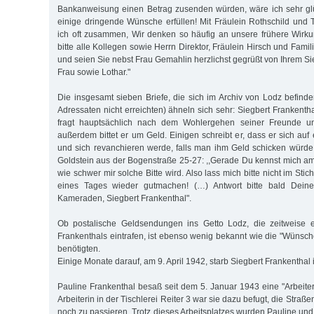
Bankanweisung einen Betrag zusenden würden, wäre ich sehr glü
einige dringende Wünsche erfüllen! Mit Fräulein Rothschild un
ich oft zusammen, Wir denken so häufig an unsere frühere Wirku
bitte alle Kollegen sowie Herrn Direktor, Fräulein Hirsch und Famil
und seien Sie nebst Frau Gemahlin herzlichst gegrüßt von Ihrem S
Frau sowie Lothar."
Die insgesamt sieben Briefe, die sich im Archiv von Lodz befinde
Adressaten nicht erreichten) ähneln sich sehr: Siegbert Frankentha
fragt hauptsächlich nach dem Wohlergehen seiner Freunde u
außerdem bittet er um Geld. Einigen schreibt er, dass er sich au
und sich revanchieren werde, falls man ihm Geld schicken würde,
Goldstein aus der Bogenstraße 25-27: ,,Gerade Du kennst mich a
wie schwer mir solche Bitte wird. Also lass mich bitte nicht im Stich
eines Tages wieder gutmachen! (…) Antwort bitte bald Deine
Kameraden, Siegbert Frankenthal".
Ob postalische Geldsendungen ins Getto Lodz, die zeitweise er
Frankenthals eintrafen, ist ebenso wenig bekannt wie die "Wünsche
benötigten.
Einige Monate darauf, am 9. April 1942, starb Siegbert Frankenthal 
Pauline Frankenthal besaß seit dem 5. Januar 1943 eine "Arbeiterl
Arbeiterin in der Tischlerei Reiter 3 war sie dazu befugt, die Stra
noch zu passieren. Trotz dieses Arbeitsplatzes wurden Pauline und