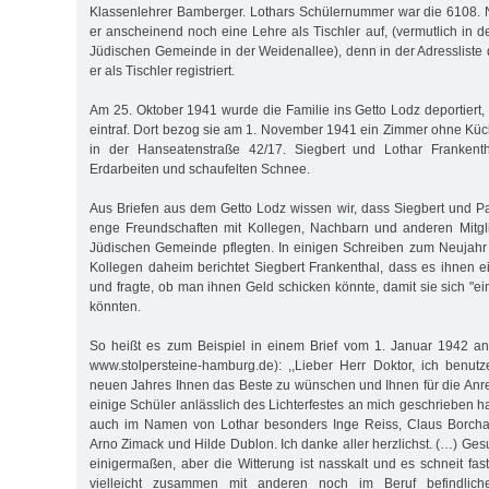
Klassenlehrer Bamberger. Lothars Schülernummer war die 6108.
er anscheinend noch eine Lehre als Tischler auf, (vermutlich in de
Jüdischen Gemeinde in der Weidenallee), denn in der Adressliste
er als Tischler registriert.
Am 25. Oktober 1941 wurde die Familie ins Getto Lodz deportiert,
eintraf. Dort bezog sie am 1. November 1941 ein Zimmer ohne Kü
in der Hanseatenstraße 42/17. Siegbert und Lothar Frankenth
Erdarbeiten und schaufelten Schnee.
Aus Briefen aus dem Getto Lodz wissen wir, dass Siegbert und Pa
enge Freundschaften mit Kollegen, Nachbarn und anderen Mitg
Jüdischen Gemeinde pflegten. In einigen Schreiben zum Neujah
Kollegen daheim berichtet Siegbert Frankenthal, dass es ihnen 
und fragte, ob man ihnen Geld schicken könnte, damit sie sich "e
könnten.
So heißt es zum Beispiel in einem Brief vom 1. Januar 1942 an
www.stolpersteine-hamburg.de): ,,Lieber Herr Doktor, ich benu
neuen Jahres Ihnen das Beste zu wünschen und Ihnen für die An
einige Schüler anlässlich des Lichterfestes an mich geschrieben h
auch im Namen von Lothar besonders Inge Reiss, Claus Borchar
Arno Zimack und Hilde Dublon. Ich danke aller herzlichst. (…) Ges
einigermaßen, aber die Witterung ist nasskalt und es schneit fa
vielleicht zusammen mit anderen noch im Beruf befindlich