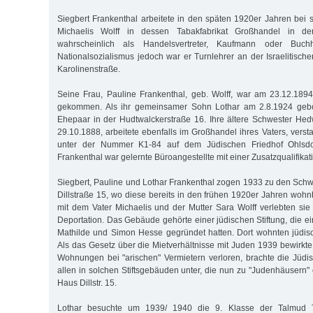
Siegbert Frankenthal arbeitete in den späten 1920er Jahren bei
Michaelis Wolff in dessen Tabakfabrikat Großhandel in de
wahrscheinlich als Handelsvertreter, Kaufmann oder Buchh
Nationalsozialismus jedoch war er Turnlehrer an der Israelitisch
Karolinenstraße.
Seine Frau, Pauline Frankenthal, geb. Wolff, war am 23.12.189
gekommen. Als ihr gemeinsamer Sohn Lothar am 2.8.1924 gebo
Ehepaar in der Hudtwalckerstraße 16. Ihre ältere Schwester He
29.10.1888, arbeitete ebenfalls im Großhandel ihres Vaters, versta
unter der Nummer K1-84 auf dem Jüdischen Friedhof Ohlsdo
Frankenthal war gelernte Büroangestellte mit einer Zusatzqualifikati
Siegbert, Pauline und Lothar Frankenthal zogen 1933 zu den Schwi
Dillstraße 15, wo diese bereits in den frühen 1920er Jahren wo
mit dem Vater Michaelis und der Mutter Sara Wolff verlebten sie 
Deportation. Das Gebäude gehörte einer jüdischen Stiftung, die ei
Mathilde und Simon Hesse gegründet hatten. Dort wohnten jüdisch
Als das Gesetz über die Mietverhältnisse mit Juden 1939 bewirkte
Wohnungen bei "arischen" Vermietern verloren, brachte die Jüd
allen in solchen Stiftsgebäuden unter, die nun zu "Judenhäusern"
Haus Dillstr. 15.
Lothar besuchte um 1939/ 1940 die 9. Klasse der Talmud 