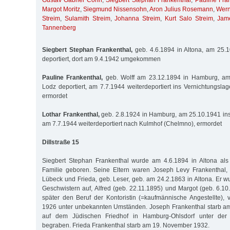
Gustav Gabriel Cohn
,
Siegbert Stephan Frankenthal
,
Pauline Fra
Margot Moritz
,
Siegmund Nissensohn
,
Aron Julius Rosemann
,
Wern
Streim
,
Sulamith Streim
,
Johanna Streim
,
Kurt Salo Streim
,
Jam
Tannenberg
Siegbert Stephan Frankenthal,
geb. 4.6.1894 in Altona, am 25.1
deportiert, dort am 9.4.1942 umgekommen
Pauline Frankenthal,
geb. Wolff am 23.12.1894 in Hamburg, am
Lodz deportiert, am 7.7.1944 weiterdeportiert ins Vernichtungsla
ermordet
Lothar Frankenthal,
geb. 2.8.1924 in Hamburg, am 25.10.1941 ins 
am 7.7.1944 weiterdeportiert nach Kulmhof (Chelmno), ermordet
Dillstraße 15
Siegbert Stephan Frankenthal wurde am 4.6.1894 in Altona als
Familie geboren. Seine Eltern waren Joseph Levy Frankenthal,
Lübeck und Frieda, geb. Leser, geb. am 24.2.1863 in Altona. Er w
Geschwistern auf, Alfred (geb. 22.11.1895) und Margot (geb. 6.10
später den Beruf der Kontoristin (=kaufmännische Angestellte), v
1926 unter unbekannten Umständen. Joseph Frankenthal starb am 
auf dem Jüdischen Friedhof in Hamburg-Ohlsdorf unter de
begraben. Frieda Frankenthal starb am 19. November 1932.