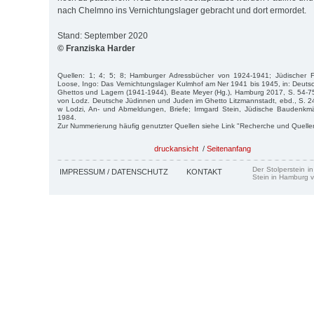
nach Chelmno ins Vernichtungslager gebracht und dort ermordet.
Stand: September 2020
© Franziska Harder
Quellen: 1; 4; 5; 8; Hamburger Adressbücher von 1924-1941; Jüdischer Fri
Loose, Ingo: Das Vernichtungslager Kulmhof am Ner 1941 bis 1945, in: Deut
Ghettos und Lagern (1941-1944), Beate Meyer (Hg.), Hamburg 2017, S. 54-75
von Lodz. Deutsche Jüdinnen und Juden im Ghetto Litzmannstadt, ebd., S. 
w Lodzi, An- und Abmeldungen, Briefe; Irmgard Stein, Jüdische Baudenkm
1984.
Zur Nummerierung häufig genutzter Quellen siehe Link "Recherche und Quelle
druckansicht
/
Seitenanfang
Der Stolperstein i
IMPRESSUM / DATENSCHUTZ
KONTAKT
Stein in Hamburg v