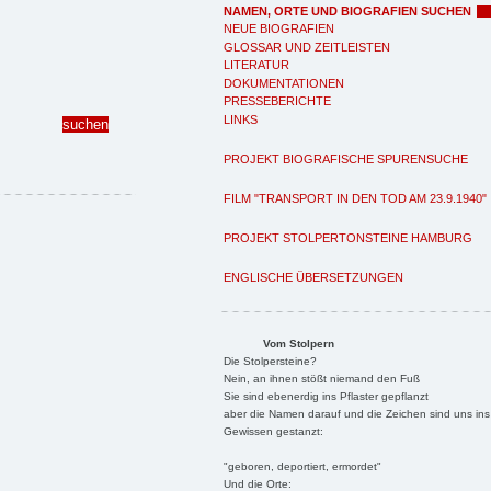
NAMEN, ORTE UND BIOGRAFIEN SUCHEN
NEUE BIOGRAFIEN
GLOSSAR UND ZEITLEISTEN
LITERATUR
DOKUMENTATIONEN
PRESSEBERICHTE
LINKS
PROJEKT BIOGRAFISCHE SPURENSUCHE
FILM "TRANSPORT IN DEN TOD AM 23.9.1940"
PROJEKT STOLPERTONSTEINE HAMBURG
ENGLISCHE ÜBERSETZUNGEN
Vom Stolpern
Die Stolpersteine?
Nein, an ihnen stößt niemand den Fuß
Sie sind ebenerdig ins Pflaster gepflanzt
aber die Namen darauf und die Zeichen sind uns ins
Gewissen gestanzt:
"geboren, deportiert, ermordet"
Und die Orte: