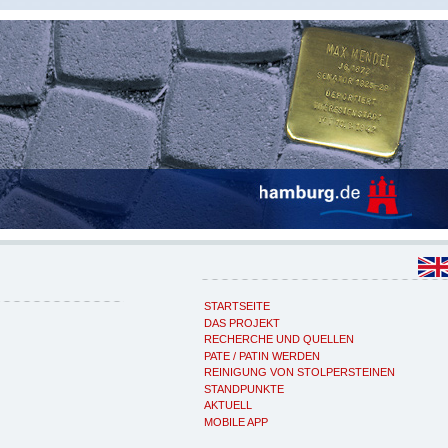
STARTSEITE
DAS PROJEKT
RECHERCHE UND QUELLEN
PATE / PATIN WERDEN
REINIGUNG VON STOLPERSTEINEN
STANDPUNKTE
AKTUELL
MOBILE APP