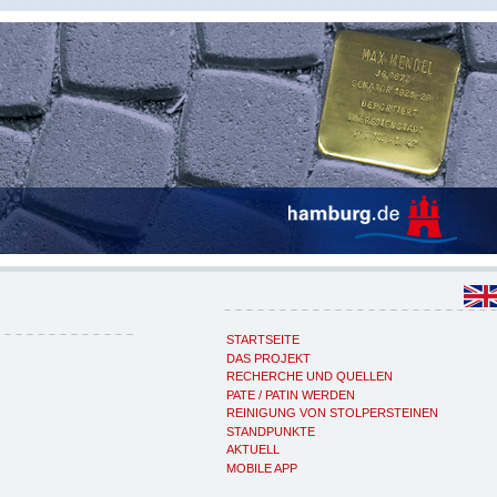
STARTSEITE
DAS PROJEKT
RECHERCHE UND QUELLEN
PATE / PATIN WERDEN
REINIGUNG VON STOLPERSTEINEN
STANDPUNKTE
AKTUELL
MOBILE APP