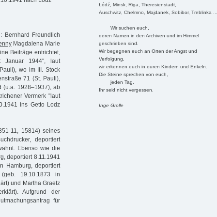
5.10.1941 nach Lodz
Łódź, Minsk, Riga, Theresienstadt,
Auschwitz, Chelmno, Majdanek, Sobibor, Treblinka ..
Wir suchen euch,
n: Bernhard Freundlich
deren Namen in den Archiven und im Himmel
enny
Magdalena Marie
geschrieben sind.
Wir begegnen euch an Orten der Angst und
ine Beiträge entrichtet,
Verfolgung,
t Januar 1944", laut
wir erkennen euch in euren Kindern und Enkeln.
auli), wo im III. Stock
Die Steine sprechen von euch,
nstraße 71 (St. Pauli),
jeden Tag.
d (u.a. 1928–1937), ab
Ihr seid nicht vergessen.
richener Vermerk "laut
0.1941 ins Getto Lodz
Inge Grolle
351-11, 15814) seines
hdrucker, deportiert
wähnt. Ebenso wie die
, deportiert 8.11.1941
 in Hamburg, deportiert
 (geb. 19.10.1873 in
lärt) und Martha Graetz
klärt). Aufgrund der
gutmachungsantrag für