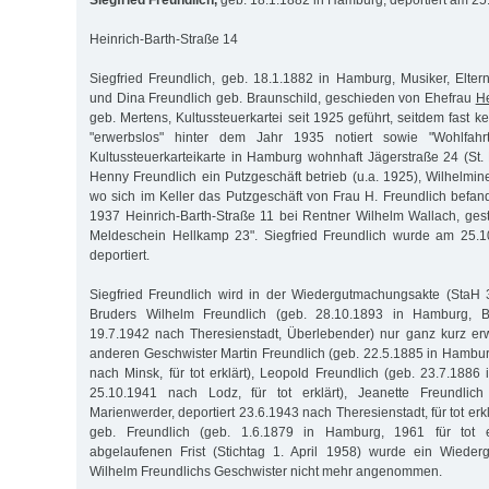
Siegfried Freundlich,
geb. 18.1.1882 in Hamburg, deportiert am 2
Heinrich-Barth-Straße 14
Siegfried Freundlich, geb. 18.1.1882 in Hamburg, Musiker, Elter
und Dina Freundlich geb. Braunschild, geschieden von Ehefrau
H
geb. Mertens, Kultussteuerkartei seit 1925 geführt, seitdem fast ke
"erwerbslos" hinter dem Jahr 1935 notiert sowie "Wohlfahr
Kultussteuerkarteikarte in Hamburg wohnhaft Jägerstraße 24 (St. P
Henny Freundlich ein Putzgeschäft betrieb (u.a. 1925), Wilhelmine
wo sich im Keller das Putzgeschäft von Frau H. Freundlich befan
1937 Heinrich-Barth-Straße 11 bei Rentner Wilhelm Wallach, gest
Meldeschein Hellkamp 23". Siegfried Freundlich wurde am 25.1
deportiert.
Siegfried Freundlich wird in der Wiedergutmachungsakte (StaH 
Bruders Wilhelm Freundlich (geb. 28.10.1893 in Hamburg, Buc
19.7.1942 nach Theresienstadt, Überlebender) nur ganz kurz er
anderen Geschwister Martin Freundlich (geb. 22.5.1885 in Hamburg
nach Minsk, für tot erklärt), Leopold Freundlich (geb. 23.7.1886
25.10.1941 nach Lodz, für tot erklärt), Jeanette Freundlich
Marienwerder, deportiert 23.6.1943 nach Theresienstadt, für tot erk
geb. Freundlich (geb. 1.6.1879 in Hamburg, 1961 für tot er
abgelaufenen Frist (Stichtag 1. April 1958) wurde ein Wieder
Wilhelm Freundlichs Geschwister nicht mehr angenommen.