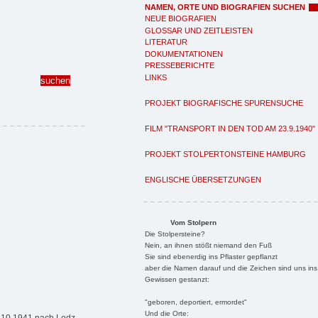
NAMEN, ORTE UND BIOGRAFIEN SUCHEN
NEUE BIOGRAFIEN
GLOSSAR UND ZEITLEISTEN
LITERATUR
DOKUMENTATIONEN
PRESSEBERICHTE
LINKS
PROJEKT BIOGRAFISCHE SPURENSUCHE
FILM "TRANSPORT IN DEN TOD AM 23.9.1940"
PROJEKT STOLPERTONSTEINE HAMBURG
ENGLISCHE ÜBERSETZUNGEN
Vom Stolpern
Die Stolpersteine?
Nein, an ihnen stößt niemand den Fuß
Sie sind ebenerdig ins Pflaster gepflanzt
aber die Namen darauf und die Zeichen sind uns ins
Gewissen gestanzt:
"geboren, deportiert, ermordet"
Und die Orte: