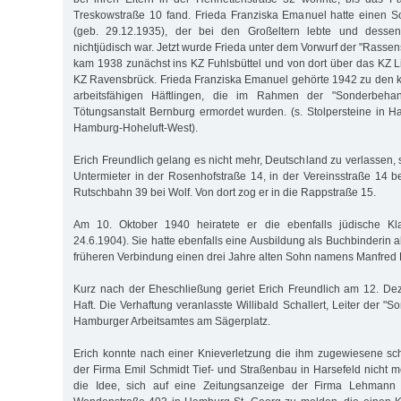
Treskowstraße 10 fand. Frieda Franziska Emanuel hatte einen
(geb. 29.12.1935), der bei den Großeltern lebte und dessen
nichtjüdisch war. Jetzt wurde Frieda unter dem Vorwurf der "Rassen
kam 1938 zunächst ins KZ Fuhlsbüttel und von dort über das KZ L
KZ Ravensbrück. Frieda Franziska Emanuel gehörte 1942 zu den 
arbeitsfähigen Häftlingen, die im Rahmen der "Sonderbeha
Tötungsanstalt Bernburg ermordet wurden. (s. Stolpersteine in 
Hamburg-Hoheluft-West).
Erich Freundlich gelang es nicht mehr, Deutschland zu verlassen, s
Untermieter in der Rosenhofstraße 14, in der Vereinsstraße 14 be
Rutschbahn 39 bei Wolf. Von dort zog er in die Rappstraße 15.
Am 10. Oktober 1940 heiratete er die ebenfalls jüdische Kl
24.6.1904). Sie hatte ebenfalls eine Ausbildung als Buchbinderin a
früheren Verbindung einen drei Jahre alten Sohn namens Manfred 
Kurz nach der Eheschließung geriet Erich Freundlich am 12. De
Haft. Die Verhaftung veranlasste Willibald Schallert, Leiter der "S
Hamburger Arbeitsamtes am Sägerplatz.
Erich konnte nach einer Knieverletzung die ihm zugewiesene sc
der Firma Emil Schmidt Tief- und Straßenbau in Harsefeld nicht m
die Idee, sich auf eine Zeitungsanzeige der Firma Lehmann 