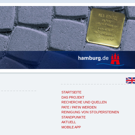
STARTSEITE
DAS PROJEKT
RECHERCHE UND QUELLEN
PATE / PATIN WERDEN
REINIGUNG VON STOLPERSTEINEN
STANDPUNKTE
AKTUELL
MOBILE APP