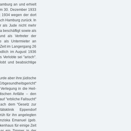
Hamburg an und erhielt
. Am 30. Dezember 1933
st 1934 wegen der dort
ach Hamburg zurück. In
er als Jude nicht mehr
ma beschäftigt sowie als
nd als Vertreter der
te als Untermieter an
 Zeit im Langergang 26
dlich im August 1936
 Verlobte sei "arisch".
rlobt und beabsichtige
urde aber ihre jüdische
Erbgesundheitsgericht"
Verlegung in die Heil-
tischen Anfälle – den
auf "erbliche Fallsucht"
nach dem "Gesetz zur
tsklinik Eppendorf
 früh für ihn angelegten
anziska Emanuel (geb.
enhaus für einige Zeit
aar ein Zimmer in der