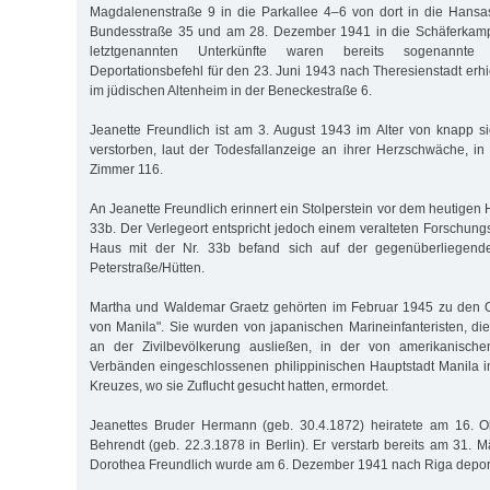
Magdalenenstraße 9 in die Parkallee 4–6 von dort in die Hansa
Bundesstraße 35 und am 28. Dezember 1941 in die Schäferkamp
letztgenannten Unterkünfte waren bereits sogenannte 
Deportationsbefehl für den 23. Juni 1943 nach Theresienstadt erhi
im jüdischen Altenheim in der Beneckestraße 6.
Jeanette Freundlich ist am 3. August 1943 im Alter von knapp s
verstorben, laut der Todesfallanzeige an ihrer Herzschwäche, in
Zimmer 116.
An Jeanette Freundlich erinnert ein Stolperstein vor dem heutigen 
33b. Der Verlegeort entspricht jedoch einem veralteten Forschun
Haus mit der Nr. 33b befand sich auf der gegenüberliegende
Peterstraße/Hütten.
Martha und Waldemar Graetz gehörten im Februar 1945 zu den 
von Manila". Sie wurden von japanischen Marineinfanteristen, die
an der Zivilbevölkerung ausließen, in der von amerikanische
Verbänden eingeschlossenen philippinischen Hauptstadt Manila
Kreuzes, wo sie Zuflucht gesucht hatten, ermordet.
Jeanettes Bruder Hermann (geb. 30.4.1872) heiratete am 16. 
Behrendt (geb. 22.3.1878 in Berlin). Er verstarb bereits am 31. 
Dorothea Freundlich wurde am 6. Dezember 1941 nach Riga deport