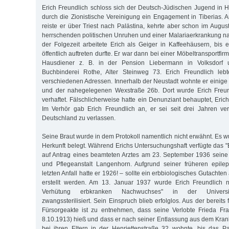
Erich Freundlich schloss sich der Deutsch-Jüdischen Jugend in 
durch die Zionistische Vereinigung ein Engagement in Tiberias
reiste er über Triest nach Palästina, kehrte aber schon im Augu
herrschenden politischen Unruhen und einer Malariaerkrankung n
der Folgezeit arbeitete Erich als Geiger in Kaffeehäusern, bis 
öffentlich auftreten durfte. Er war dann bei einer Möbeltransportfir
Hausdiener z. B. in der Pension Liebermann in Volksdorf u
Buchbinderei Rothe, Alter Steinweg 73. Erich Freundlich leb
verschiedenen Adressen. Innerhalb der Neustadt wohnte er einige
und der nahegelegenen Wexstraße 26b. Dort wurde Erich Freun
verhaftet. Fälschlicherweise hatte ein Denunziant behauptet, Erichs
Im Verhör gab Erich Freundlich an, er sei seit drei Jahren ve
Deutschland zu verlassen.
Seine Braut wurde in dem Protokoll namentlich nicht erwähnt. Es w
Herkunft belegt. Während Erichs Untersuchungshaft verfügte das "
auf Antrag eines beamteten Arztes am 23. September 1936 seine 
und Pflegeanstalt Langenhorn. Aufgrund seiner früheren epilep
letzten Anfall hatte er 1926! – sollte ein erbbiologisches Gutachten 
erstellt werden. Am 13. Januar 1937 wurde Erich Freundlich 
Verhütung erbkranken Nachwuchses" in der Universitä
zwangssterilisiert. Sein Einspruch blieb erfolglos. Aus der bereits
Fürsorgeakte ist zu entnehmen, dass seine Verlobte Frieda Fr
8.10.1913) hieß und dass er nach seiner Entlassung aus dem Krank
bei ihren Eltern in der Henriettenstraße 32 wohnte, bis das P