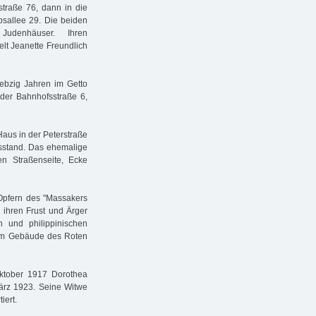
straße 76, dann in die
sallee 29. Die beiden
Judenhäuser. Ihren
elt Jeanette Freundlich
iebzig Jahren im Getto
 der Bahnhofsstraße 6,
Haus in der Peterstraße
gsstand. Das ehemalige
n Straßenseite, Ecke
Opfern des "Massakers
 ihren Frust und Ärger
n und philippinischen
 im Gebäude des Roten
Oktober 1917 Dorothea
März 1923. Seine Witwe
iert.