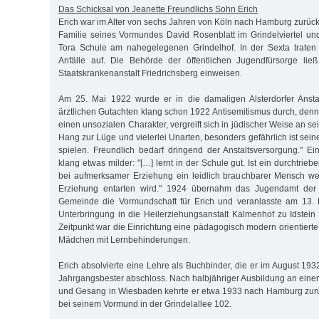
Das Schicksal von Jeanette Freundlichs Sohn Erich
Erich war im Alter von sechs Jahren von Köln nach Hamburg zurückg
Familie seines Vormundes David Rosenblatt im Grindelviertel u
Tora Schule am nahegelegenen Grindelhof. In der Sexta traten 
Anfälle auf. Die Behörde der öffentlichen Jugendfürsorge ließ
Staatskrankenanstalt Friedrichsberg einweisen.
Am 25. Mai 1922 wurde er in die damaligen Alsterdorfer Anstal
ärztlichen Gutachten klang schon 1922 Antisemitismus durch, denn e
einen unsozialen Charakter, vergreift sich in jüdischer Weise an se
Hang zur Lüge und vielerlei Unarten, besonders gefährlich ist sei
spielen. Freundlich bedarf dringend der Anstaltsversorgung." Ei
klang etwas milder: "[…] lernt in der Schule gut. Ist ein durchtriebe
bei aufmerksamer Erziehung ein leidlich brauchbarer Mensch w
Erziehung entarten wird." 1924 übernahm das Jugendamt der D
Gemeinde die Vormundschaft für Erich und veranlasste am 13.
Unterbringung in die Heilerziehungsanstalt Kalmenhof zu Idstei
Zeitpunkt war die Einrichtung eine pädagogisch modern orientierte
Mädchen mit Lernbehinderungen.
Erich absolvierte eine Lehre als Buchbinder, die er im August 19
Jahrgangsbester abschloss. Nach halbjähriger Ausbildung an einer
und Gesang in Wiesbaden kehrte er etwa 1933 nach Hamburg zur
bei seinem Vormund in der Grindelallee 102.