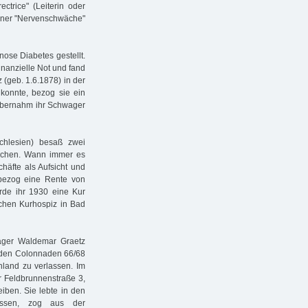
ectrice" (Leiterin oder
einer "Nervenschwäche"
ose Diabetes gestellt.
finanzielle Not und fand
 (geb. 1.6.1878) in der
konnte, bezog sie ein
 übernahm ihr Schwager
hlesien) besaß zwei
ichen. Wann immer es
chäfte als Aufsicht und
 bezog eine Rente von
de ihr 1930 eine Kur
tischen Kurhospiz in Bad
ager Waldemar Graetz
n den Colonnaden 66/68
hland zu verlassen. Im
r Feldbrunnenstraße 3,
eiben. Sie lebte in den
essen, zog aus der