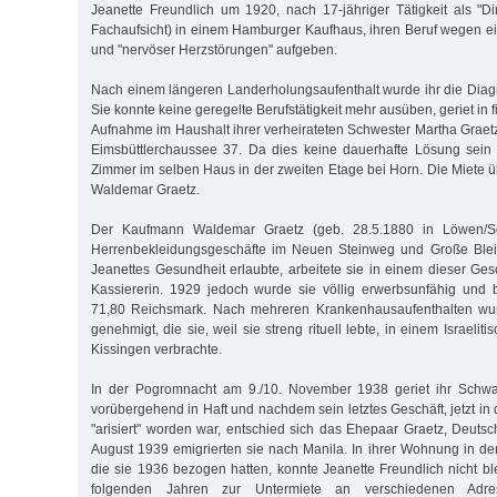
Jeanette Freundlich um 1920, nach 17-jähriger Tätigkeit als "Dir
Fachaufsicht) in einem Hamburger Kaufhaus, ihren Beruf wegen 
und "nervöser Herzstörungen" aufgeben.
Nach einem längeren Landerholungsaufenthalt wurde ihr die Diagn
Sie konnte keine geregelte Berufstätigkeit mehr ausüben, geriet in 
Aufnahme im Haushalt ihrer verheirateten Schwester Martha Graetz
Eimsbüttlerchaussee 37. Da dies keine dauerhafte Lösung sein 
Zimmer im selben Haus in der zweiten Etage bei Horn. Die Miete
Waldemar Graetz.
Der Kaufmann Waldemar Graetz (geb. 28.5.1880 in Löwen/Sc
Herrenbekleidungsgeschäfte im Neuen Steinweg und Große Ble
Jeanettes Gesundheit erlaubte, arbeitete sie in einem dieser Ges
Kassiererin. 1929 jedoch wurde sie völlig erwerbsunfähig und
71,80 Reichsmark. Nach mehreren Krankenhausaufenthalten wur
genehmigt, die sie, weil sie streng rituell lebte, in einem Israeli
Kissingen verbrachte.
In der Pogromnacht am 9./10. November 1938 geriet ihr Schw
vorübergehend in Haft und nachdem sein letztes Geschäft, jetzt i
"arisiert" worden war, entschied sich das Ehepaar Graetz, Deutsc
August 1939 emigrierten sie nach Manila. In ihrer Wohnung in de
die sie 1936 bezogen hatten, konnte Jeanette Freundlich nicht bl
folgenden Jahren zur Untermiete an verschiedenen Adr