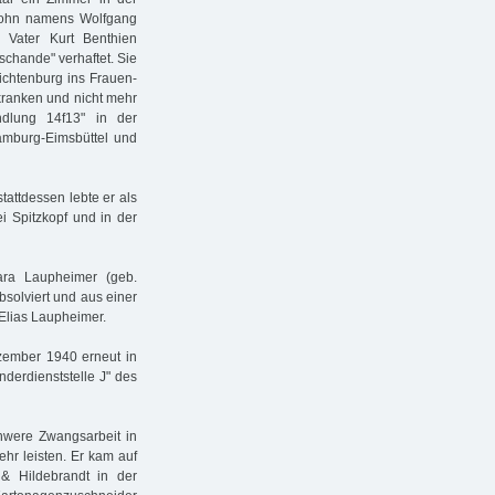
 Sohn namens Wolfgang
 Vater Kurt Benthien
schande" verhaftet. Sie
ichtenburg ins Frauen-
kranken und nicht mehr
ndlung 14f13" in der
Hamburg-Eimsbüttel und
tattdessen lebte er als
i Spitzkopf und in der
ara Laupheimer (geb.
bsolviert und aus einer
Elias Laupheimer.
zember 1940 erneut in
onderdienststelle J" des
hwere Zwangsarbeit in
ehr leisten. Er kam auf
& Hildebrandt in der