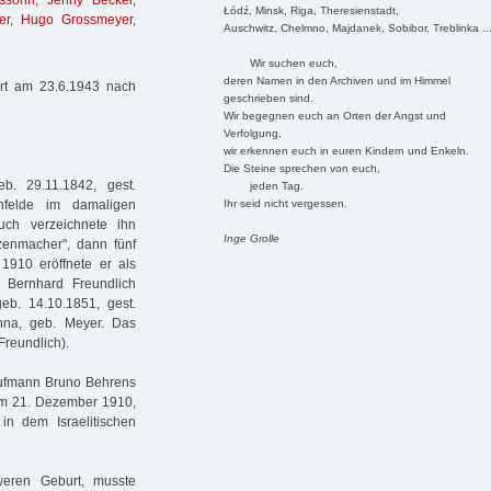
ssohn
,
Jenny Becker
,
Łódź, Minsk, Riga, Theresienstadt,
er
,
Hugo Grossmeyer
,
Auschwitz, Chelmno, Majdanek, Sobibor, Treblinka ..
Wir suchen euch,
deren Namen in den Archiven und im Himmel
rt am 23.6.1943 nach
geschrieben sind.
Wir begegnen euch an Orten der Angst und
Verfolgung,
wir erkennen euch in euren Kindern und Enkeln.
Die Steine sprechen von euch,
b. 29.11.1842, gest.
jeden Tag.
Ihr seid nicht vergessen.
nfelde im damaligen
uch verzeichnete ihn
Inge Grolle
zenmacher", dann fünf
1910 eröffnete er als
. Bernhard Freundlich
eb. 14.10.1851, gest.
nna, geb. Meyer. Das
reundlich).
Kaufmann Bruno Behrens
am 21. Dezember 1910,
n dem Israelitischen
weren Geburt, musste