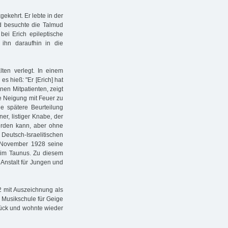
ekehrt. Er lebte in der
nd besuchte die Talmud
bei Erich epileptische
 ihn daraufhin in die
ten verlegt. In einem
s hieß: "Er [Erich] hat
inen Mitpatienten, zeigt
ne Neigung mit Feuer zu
ne spätere Beurteilung
ner, listiger Knabe, der
erden kann, aber ohne
eutsch-Israelitischen
 November 1928 seine
n im Taunus. Zu diesem
 Anstalt für Jungen und
32 mit Auszeichnung als
 Musikschule für Geige
ück und wohnte wieder