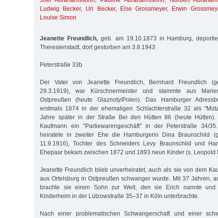
Joel Abrahamssohn
,
Pauline Abrahamssohn
,
Norbert Abraham
Ludwig Becker
,
Uri Becker
,
Else Grossmeyer
,
Erwin Grossmey
Louise Simon
Jeanette Freundlich,
geb. am 19.10.1873 in Hamburg, deportie
Theresienstadt, dort gestorben am 3.8.1943
Peterstraße 33b
Der Vater von Jeanette Freundlich, Bernhard Freundlich (ge
29.3.1919), war Kürschnermeister und stammte aus Marie
Ostpreußen (heute Glaznoty/Polen). Das Hamburger Adressb
erstmals 1874 in der ehemaligen Schlachterstraße 32 als "Müt
Jahre später in der Straße Bei den Hütten 86 (heute Hütten). 
Kaufmann ein "Partiewarengeschäft" in der Peterstraße 34/35
heiratete in zweiter Ehe die Hamburgerin Dina Braunschild (g
11.9.1916), Tochter des Schneiders Levy Braunschild und Ha
Ehepaar bekam zwischen 1872 und 1893 neun Kinder (s. Leopold F
Jeanette Freundlich blieb unverheiratet, auch als sie von dem 
aus Ortelsburg in Ostpreußen schwanger wurde. Mit 37 Jahren, 
brachte sie einen Sohn zur Welt, den sie Erich nannte und i
Kinderheim in der Lützowstraße 35–37 in Köln unterbrachte.
Nach einer problematischen Schwangerschaft und einer sch