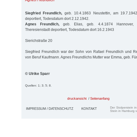
Agnes Freundlich
Siegfried Freundlich,
geb. 10.4.1863 Neustettin, am 19.7.1942
deportiert, Todesdatum dort 2.12.1942.
Agnes Freundlich,
geb. Elias, geb. 4.4.1874 Hannover,
Theresienstadt deportiert, Todesdatum dort 16.2.1943
Sierichstraße 20
Siegfried Freundlich war der Sohn von Rafael Freundlich und R
von Beruf Kaufmann. Agnes Freundlichs Mutter war Emma, geb. Fü
© Ulrike Sparr
Quellen: 1; 3; 5; 8.
druckansicht
/
Seitenanfang
Der Stolperstein i
IMPRESSUM / DATENSCHUTZ
KONTAKT
Stein in Hamburg v