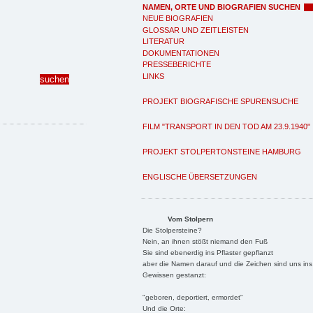
NAMEN, ORTE UND BIOGRAFIEN SUCHEN
NEUE BIOGRAFIEN
GLOSSAR UND ZEITLEISTEN
LITERATUR
DOKUMENTATIONEN
PRESSEBERICHTE
LINKS
PROJEKT BIOGRAFISCHE SPURENSUCHE
FILM "TRANSPORT IN DEN TOD AM 23.9.1940"
PROJEKT STOLPERTONSTEINE HAMBURG
ENGLISCHE ÜBERSETZUNGEN
Vom Stolpern
Die Stolpersteine?
Nein, an ihnen stößt niemand den Fuß
Sie sind ebenerdig ins Pflaster gepflanzt
aber die Namen darauf und die Zeichen sind uns ins
Gewissen gestanzt:
"geboren, deportiert, ermordet"
Und die Orte: