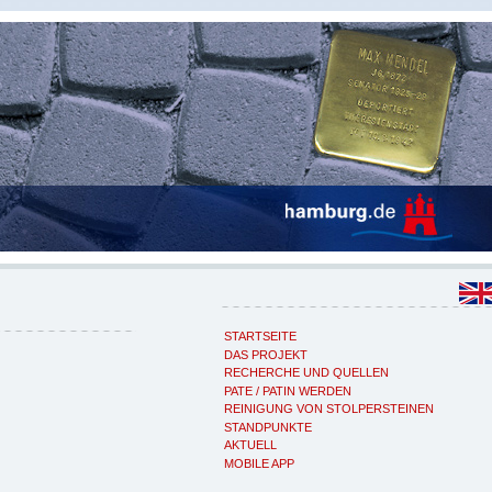
STARTSEITE
DAS PROJEKT
RECHERCHE UND QUELLEN
PATE / PATIN WERDEN
REINIGUNG VON STOLPERSTEINEN
STANDPUNKTE
AKTUELL
MOBILE APP