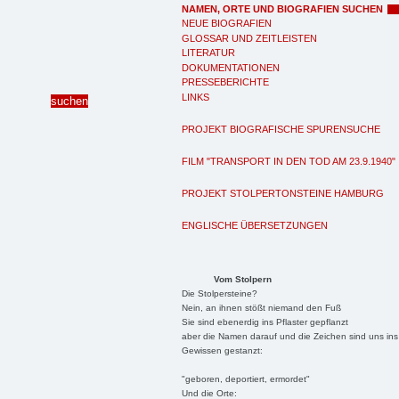
NAMEN, ORTE UND BIOGRAFIEN SUCHEN
NEUE BIOGRAFIEN
GLOSSAR UND ZEITLEISTEN
LITERATUR
DOKUMENTATIONEN
PRESSEBERICHTE
LINKS
PROJEKT BIOGRAFISCHE SPURENSUCHE
FILM "TRANSPORT IN DEN TOD AM 23.9.1940"
PROJEKT STOLPERTONSTEINE HAMBURG
ENGLISCHE ÜBERSETZUNGEN
Vom Stolpern
Die Stolpersteine?
Nein, an ihnen stößt niemand den Fuß
Sie sind ebenerdig ins Pflaster gepflanzt
aber die Namen darauf und die Zeichen sind uns ins
Gewissen gestanzt:
"geboren, deportiert, ermordet"
Und die Orte: