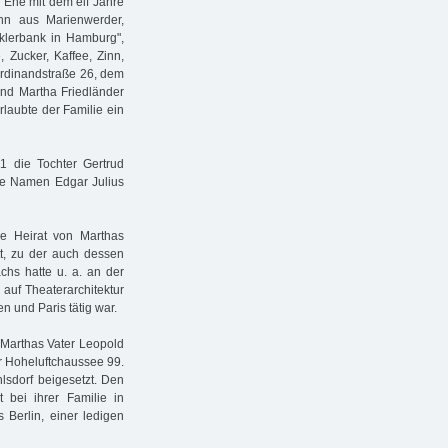
 Ehe mit dem elf Jahre
ohn aus Marienwerder,
klerbank in Hamburg",
 Zucker, Kaffee, Zinn,
erdinandstraße 26, dem
und Martha Friedländer
laubte der Familie ein
1 die Tochter Gertrud
die Namen Edgar Julius
e Heirat von Marthas
t, zu der auch dessen
chs hatte u. a. an der
 auf Theaterarchitektur
n und Paris tätig war.
 Marthas Vater Leopold
r Hoheluftchaussee 99.
lsdorf beigesetzt. Den
 bei ihrer Familie in
 Berlin, einer ledigen