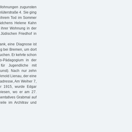
n Wohnungen zugunsten
lüterstraße 4. Sie ging
r ihrem Tod im Sommer
tmädchens Helene Kahn
n ihrer Wohnung in der
üdischen Friedhof in
ank, eine Diagnose ist
ing bei Bremen, um dort
uchen. Er kehrte schon
o-Pädagogium in der
 für Jugendliche mit
lkunst). Nach nur zehn
rnold Lienau, der eine
atadresse, Am Weiher 7,
er 1915, wurde Edgar
gewiesen, wo er am 27.
äsentatives Grabmal auf
zeile im Architrav und