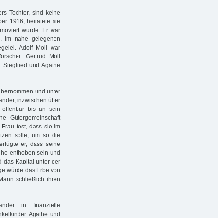
rs Tochter, sind keine
er 1916, heiratete sie
romoviert wurde. Er war
g. Im nahe gelegenen
egelei. Adolf Moll war
orscher. Gertrud Moll
r Siegfried und Agathe
 übernommen und unter
länder, inzwischen über
 offenbar bis an sein
ine Gütergemeinschaft
Frau fest, dass sie im
etzen solle, um so die
erfügte er, dass seine
ühe enthoben sein und
das Kapital unter der
ege würde das Erbe von
Mann schließlich ihren
änder in finanzielle
Enkelkinder Agathe und