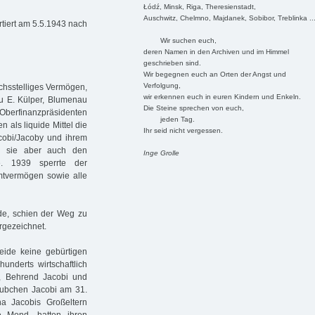
Łódź, Minsk, Riga, Theresienstadt,
Auschwitz, Chelmno, Majdanek, Sobibor, Treblinka ..
tiert am 5.5.1943 nach
Wir suchen euch,
deren Namen in den Archiven und im Himmel
geschrieben sind.
Wir begegnen euch an Orten der Angst und
Verfolgung,
chsstelliges Vermögen,
wir erkennen euch in euren Kindern und Enkeln.
au E. Külper, Blumenau
Die Steine sprechen von euch,
Oberfinanzpräsidenten
jeden Tag.
n als liquide Mittel die
Ihr seid nicht vergessen.
cobi/Jacoby und ihrem
n sie aber auch den
Inge Grolle
te. 1939 sperrte der
mtvermögen sowie alle
de, schien der Weg zu
rgezeichnet.
eide keine gebürtigen
underts wirtschaftlich
ts, Behrend Jacobi und
äubchen Jacobi am 31.
a Jacobis Großeltern