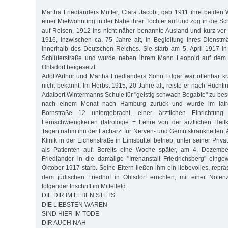
Martha Friedländers Mutter, Clara Jacobi, gab 1911 ihre beide
einer Mietwohnung in der Nähe ihrer Tochter auf und zog in die Sch
auf Reisen, 1912 ins nicht näher benannte Ausland und kurz vo
1916, inzwischen ca. 75 Jahre alt, in Begleitung ihres Diens
innerhalb des Deutschen Reiches. Sie starb am 5. April 1917 i
Schlüterstraße und wurde neben ihrem Mann Leopold auf dem J
Ohlsdorf beigesetzt.
Adolf/Arthur und Martha Friedländers Sohn Edgar war offenbar kr
nicht bekannt. Im Herbst 1915, 20 Jahre alt, reiste er nach Hucht
Adalbert Wintermanns Schule für "geistig schwach Begabte" zu bes
nach einem Monat nach Hamburg zurück und wurde im Iatr
Bornstraße 12 untergebracht, einer ärztlichen Einrichtung
Lernschwierigkeiten (Iatrologie = Lehre von der ärztlichen Hei
Tagen nahm ihn der Facharzt für Nerven- und Gemütskrankheiten, A
Klinik in der Eichenstraße in Eimsbüttel betrieb, unter seiner Priv
als Patienten auf. Bereits eine Woche später, am 4. Dezemb
Friedländer in die damalige "Irrenanstalt Friedrichsberg" ein
Oktober 1917 starb. Seine Eltern ließen ihm ein liebevolles, repr
dem jüdischen Friedhof in Ohlsdorf errichten, mit einer Noten
folgender Inschrift im Mittelfeld:
DIE DIR IM LEBEN STETS
DIE LIEBSTEN WAREN
SIND HIER IM TODE
DIR AUCH NAH