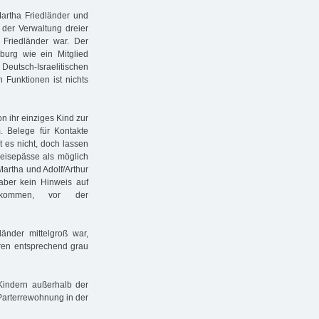
Martha Friedländer und
der Verwaltung dreier
 Friedländer war. Der
urg wie ein Mitglied
eutsch-Israelitischen
 Funktionen ist nichts
n ihr einziges Kind zur
m. Belege für Kontakte
 es nicht, doch lassen
eisepässe als möglich
artha und Adolf/Arthur
 aber kein Hinweis auf
hkommen, vor der
nder mittelgroß war,
hren entsprechend grau
 Kindern außerhalb der
Parterrewohnung in der