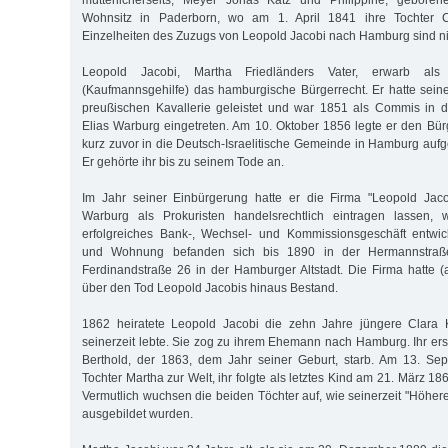
mütterlicherseits, Meyer Jonas Katz und Philippine, geboren
Wohnsitz in Paderborn, wo am 1. April 1841 ihre Tochter 
Einzelheiten des Zuzugs von Leopold Jacobi nach Hamburg sind ni
Leopold Jacobi, Martha Friedländers Vater, erwarb als
(Kaufmannsgehilfe) das hamburgische Bürgerrecht. Er hatte seinen
preußischen Kavallerie geleistet und war 1851 als Commis in 
Elias Warburg eingetreten. Am 10. Ok­tober 1856 legte er den Bü
kurz zuvor in die Deutsch-Israelitische Gemeinde in Hamburg a
Er gehörte ihr bis zu seinem Tode an.
Im Jahr seiner Einbürgerung hatte er die Firma "Leopold Jac
Warburg als Prokuristen handelsrechtlich eintragen lassen, 
erfolgreiches Bank-, Wechsel- und Kommissionsgeschäft entwic
und Wohnung befanden sich bis 1890 in der Hermannstraß
Ferdinandstraße 26 in der Hamburger Altstadt. Die Firma hatte
über den Tod Leopold Jacobis hinaus Bestand.
1862 heiratete Leopold Jacobi die zehn Jahre jüngere Clara K
seinerzeit lebte. Sie zog zu ihrem Ehemann nach Hamburg. Ihr ers
Berthold, der 1863, dem Jahr seiner Geburt, starb. Am 13. S
Tochter Martha zur Welt, ihr folgte als letztes Kind am 21. März 18
Vermutlich wuchsen die beiden Töchter auf, wie seinerzeit "Höher
ausgebildet wurden.