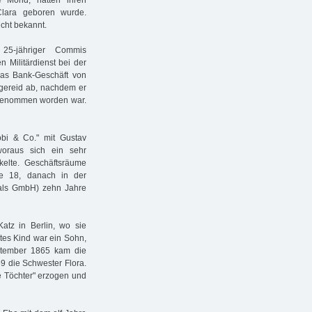
e Mond, hatten ihren
Clara geboren wurde.
cht bekannt.
 25-jähriger Commis
 Militärdienst bei der
das Bank-Geschäft von
rgereid ab, nachdem er
ufgenommen worden war.
obi & Co." mit Gustav
woraus sich ein sehr
kelte. Geschäftsräume
e 18, danach in der
 (als GmbH) zehn Jahre
atz in Berlin, wo sie
tes Kind war ein Sohn,
eptember 1865 kam die
69 die Schwester Flora.
e Töchter" erzogen und