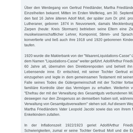
Über den Werdegang von Gertrud Friedländer, Martha Friedlände
Einzelheiten bekannt. Mitten im Ersten Weltkrieg, am 30. Septemb
den fast 16 Jahre älteren Adolf Moll, der später zum Dr. phil. p
Lutheraner, geboren 1874 in Neuvorwerk, damals Mecklenbur
Zarpen (heute: Kreis Stormarn) betrieben seine Eltern eine Zi
musikwissenschaftlicher Lehrer, Komponist, Stimm- und Sprachf
konvertierte und ließ auch ihre 1918 und 1920 geborenen Kinde
taufen.
1920 wurde die Maklerbank von der "WaarenLiquidations-Casse"
dem Namen "Liquidations-Casse" weiter geführt. Adolf/Arthur Fried
60 Jahre alt, übernahm den Direktorenposten und behielt ihn
Lebensende inne. Er entschied, mit seiner Tochter Gertrud e
einzugehen und legte in dem gemeinsamen Testament mit seiner 
Falle seines Todes die Gütergemeinschaft mit der Tochter forts
familiäre Kontrolle über das Vermögen zu erhalten. Weiterhin v
"Ehefrau der mit der Verwaltung des Gesamtguts verbundenen M
deswegen nur den Zinsgenuss an demselben haben soll, während 
Verwaltung von Gesamtgutsverwaltern" stehen soll. Auf diesem W
Martha Friedländers Vater Leopold Jacobi sowie das von ihrem 
Enkelkindern zufallen.
In der Inflationszeit 1922/1923 geriet Adolf/Arthur Friedl
Schwierigkeiten, zumal er seine Tochter Gertrud Moll und die 