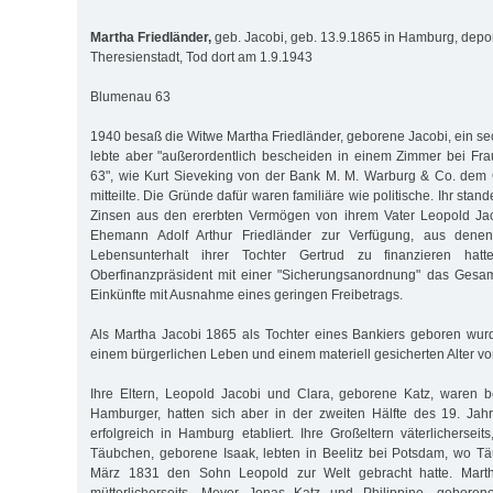
Martha Friedländer,
geb. Jacobi, geb. 13.9.1865 in Hamburg, depor
Theresienstadt, Tod dort am 1.9.1943
Blumenau 63
1940 besaß die Witwe Martha Friedländer, geborene Jacobi, ein se
lebte aber "außerordentlich bescheiden in einem Zimmer bei Fr
63", wie Kurt Sieveking von der Bank M. M. Warburg & Co. dem 
mitteilte. Die Gründe dafür waren familiäre wie politische. Ihr stande
Zinsen aus den ererbten Vermögen von ihrem Vater Leopold Ja
Ehemann Adolf Arthur Friedländer zur Verfügung, aus dene
Lebensunterhalt ihrer Tochter Gertrud zu finanzieren hat
Oberfinanzpräsident mit einer "Sicherungsanordnung" das Gesa
Einkünfte mit Ausnahme eines geringen Freibetrags.
Als Martha Jacobi 1865 als Tochter eines Bankiers geboren wur
einem bürgerlichen Leben und einem materiell gesicherten Alter vo
Ihre Eltern, Leopold Jacobi und Clara, geborene Katz, waren b
Hamburger, hatten sich aber in der zweiten Hälfte des 19. Jahrh
erfolgreich in Hamburg etabliert. Ihre Großeltern väterlichersei
Täubchen, geborene Isaak, lebten in Beelitz bei Potsdam, wo T
März 1831 den Sohn Leopold zur Welt gebracht hatte. Marth