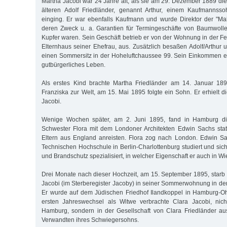
Martha Jacobi war 24 Jahre alt, als sie am 29. Dezember 1889 die
älteren Adolf Friedländer, genannt Arthur, einem Kaufmannss
einging. Er war ebenfalls Kaufmann und wurde Direktor der "Ma
deren Zweck u. a. Garantien für Termingeschäfte von Baumwolle,
Kupfer waren. Sein Geschäft betrieb er von der Wohnung in der F
Elternhaus seiner Ehefrau, aus. Zusätzlich besaßen Adolf/Arthur 
einen Sommersitz in der Hoheluftchaussee 99. Sein Einkommen er
gutbürgerliches Leben.
Als erstes Kind brachte Martha Friedländer am 14. Januar 189
Franziska zur Welt, am 15. Mai 1895 folgte ein Sohn. Er erhielt 
Jacobi.
Wenige Wochen später, am 2. Juni 1895, fand in Hamburg di
Schwester Flora mit dem Londoner Architekten Edwin Sachs stat
Eltern aus England anreisten. Flora zog nach London. Edwin Sa
Technischen Hochschule in Berlin-Charlottenburg studiert und sich
und Brandschutz spezialisiert, in welcher Eigenschaft er auch in Wie
Drei Monate nach dieser Hochzeit, am 15. September 1895, starb
Jacobi (im Sterberegister Jacoby) in seiner Sommerwohnung in de
Er wurde auf dem Jüdischen Friedhof Ilandkoppel in Hamburg-Oh
ersten Jahreswechsel als Witwe verbrachte Clara Jacobi, nicht
Hamburg, sondern in der Gesellschaft von Clara Friedländer aus
Verwandten ihres Schwiegersohns.