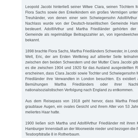
Leopold Jacobi hinterließ seiner Witwe Clara, seinen Töchtern 
Flora Sachs sowie den Enkelkindern ein großes Vermögen unter 
Treuhänder, von denen einer sein Schwiegersohn Adolf/Arthur
Nachlass wurde von der Deutsch-Israelitischen Gemeinde Hamb
besteuert. Adolf/Arthur und Martha Friedländer gehörten der D
Gemeinde als regelmäßige Beitragszahler an, von irgendwelchen
bekannt.
1898 brachte Flora Sachs, Martha Friedländers Schwester, in Londo
Welt, Eric, der am Ersten Weltkrieg auf alliierter Seite teilnah
zwischen den beiden Schwestern und der Mutter Clara Jacobi gibt
es die zwischen 1904 und 1920 für das Ausland ausgestellten R
erscheinen, dass Clara Jacobi sowie Tochter und Schwiegersohn M
Friedländer ihre Verwandten in London besuchten. Es existiert
Bemühungen Martha Friedländers oder ihrer Nac
nationalsozialistischen Verfolgung nach England zu entkommen.
Aus dem Reisepass von 1918 geht hervor, dass Martha Friedlä
graublaue Augen, ein ovales Gesicht und ihrem Alter von 53 Ja
meliertes Haar hatte.
1900 ließen sich Martha und Adolf/Arthur Friedländer mit ihren
Hamburger Innenstadt an der Moorweide nieder und bezogen die 
Tesdorpfstraße 8 in Rotherbaum.