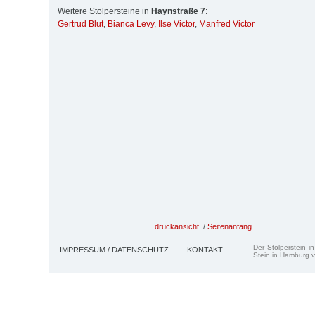
Weitere Stolpersteine in
Haynstraße 7
:
Gertrud Blut
,
Bianca Levy
,
Ilse Victor
,
Manfred Victor
druckansicht
/
Seitenanfang
Der Stolperstein i
IMPRESSUM / DATENSCHUTZ
KONTAKT
Stein in Hamburg v