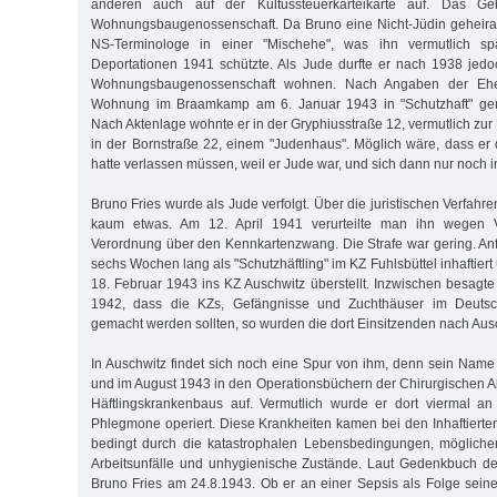
anderen auch auf der Kultussteuerkarteikarte auf. Das Ge
Wohnungsbaugenossenschaft. Da Bruno eine Nicht-Jüdin geheirate
NS-Terminologe in einer "Mischehe", was ihn vermutlich s
Deportationen 1941 schützte. Als Jude durfte er nach 1938 jedo
Wohnungsbaugenossenschaft wohnen. Nach Angaben der Ehef
Wohnung im Braamkamp am 6. Januar 1943 in "Schutzhaft" g
Nach Aktenlage wohnte er in der Gryphiusstraße 12, vermutlich zur 
in der Bornstraße 22, einem "Judenhaus". Möglich wäre, dass e
hatte verlassen müssen, weil er Jude war, und sich dann nur noch inof
Bruno Fries wurde als Jude verfolgt. Über die juristischen Verfahr
kaum etwas. Am 12. April 1941 verurteilte man ihn wegen 
Verordnung über den Kennkartenzwang. Die Strafe war gering. A
sechs Wochen lang als "Schutzhäftling" im KZ Fuhlsbüttel inhaftier
18. Februar 1943 ins KZ Auschwitz überstellt. Inzwischen besagte
1942, dass die KZs, Gefängnisse und Zuchthäuser im Deutsch
gemacht werden sollten, so wurden die dort Einsitzenden nach Ausc
In Auschwitz findet sich noch eine Spur von ihm, denn sein Name 
und im August 1943 in den Operationsbüchern der Chirurgischen Ab
Häftlingskrankenbaus auf. Vermutlich wurde er dort viermal a
Phlegmone operiert. Diese Krankheiten kamen bei den Inhaftierte
bedingt durch die katastrophalen Lebensbedingungen, mögliche
Arbeitsunfälle und unhygienische Zustände. Laut Gedenkbuch de
Bruno Fries am 24.8.1943. Ob er an einer Sepsis als Folge seine