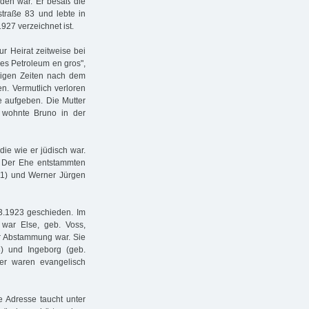
den war. Er besaß die
straße 83 und lebte in
927 verzeichnet ist.
ur Heirat zeitweise bei
ies Petroleum en gros",
erigen Zeiten nach dem
n. Vermutlich verloren
e aufgeben. Die Mutter
e wohnte Bruno in der
ie wie er jüdisch war.
t. Der Ehe entstammten
911) und Werner Jürgen
3.1923 geschieden. Im
war Else, geb. Voss,
er Abstammung war. Sie
3) und Ingeborg (geb.
der waren evangelisch
 Adresse taucht unter