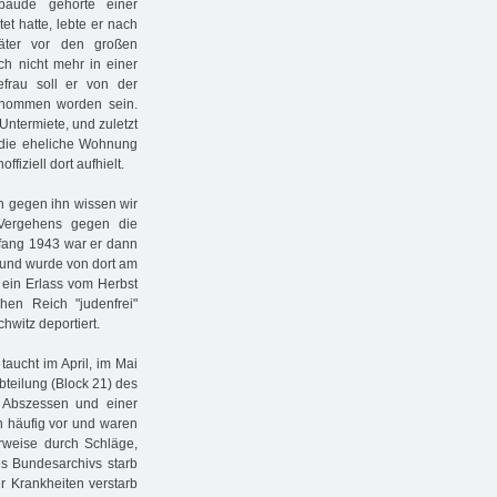
bäude gehörte einer
t hatte, lebte er nach
päter vor den großen
ch nicht mehr in einer
rau soll er von der
enommen worden sein.
Untermiete, und zuletzt
r die eheliche Wohnung
fiziell dort aufhielt.
en gegen ihn wissen wir
Vergehens gegen die
nfang 1943 war er dann
t und wurde von dort am
 ein Erlass vom Herbst
en Reich "judenfrei"
hwitz deportiert.
taucht im April, im Mai
teilung (Block 21) des
n Abszessen und einer
n häufig vor und waren
rweise durch Schläge,
s Bundesarchivs starb
r Krankheiten verstarb