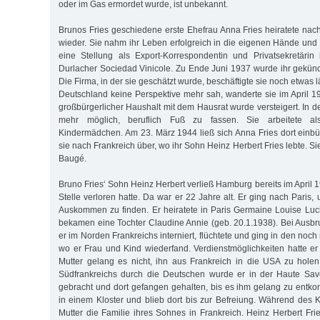
oder im Gas ermordet wurde, ist unbekannt.
Brunos Fries geschiedene erste Ehefrau Anna Fries heiratete nach
wieder. Sie nahm ihr Leben erfolgreich in die eigenen Hände un
eine Stellung als Export-Korrespondentin und Privatsekretärin
Durlacher Sociedad Vinicole. Zu Ende Juni 1937 wurde ihr gekündi
Die Firma, in der sie geschätzt wurde, beschäftigte sie noch etwas lä
Deutschland keine Perspektive mehr sah, wanderte sie im April 19
großbürgerlicher Haushalt mit dem Hausrat wurde versteigert. In d
mehr möglich, beruflich Fuß zu fassen. Sie arbeitete als
Kindermädchen. Am 23. März 1944 ließ sich Anna Fries dort einbür
sie nach Frankreich über, wo ihr Sohn Heinz Herbert Fries lebte. Si
Baugé.
Bruno Fries‘ Sohn Heinz Herbert verließ Hamburg bereits im April
Stelle verloren hatte. Da war er 22 Jahre alt. Er ging nach Paris,
Auskommen zu finden. Er heiratete in Paris Germaine Louise Luc
bekamen eine Tochter Claudine Annie (geb. 20.1.1938). Bei Ausb
er im Norden Frankreichs interniert, flüchtete und ging in den noch
wo er Frau und Kind wiederfand. Verdienstmöglichkeiten hatte er 
Mutter gelang es nicht, ihn aus Frankreich in die USA zu hole
Südfrankreichs durch die Deutschen wurde er in der Haute Savo
gebracht und dort gefangen gehalten, bis es ihm gelang zu entko
in einem Kloster und blieb dort bis zur Befreiung. Während des K
Mutter die Familie ihres Sohnes in Frankreich. Heinz Herbert Fri