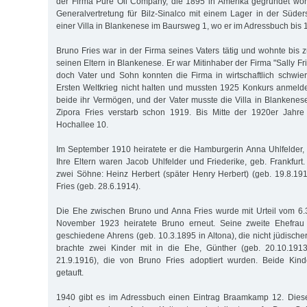
der Firma Pure Oil Company, die 1895 in Amerika gegründet wor
Generalvertretung für Bilz-Sinalco mit einem Lager in der Süder
einer Villa in Blankenese im Baursweg 1, wo er im Adressbuch bis 1
Bruno Fries war in der Firma seines Vaters tätig und wohnte bis z
seinen Eltern in Blankenese. Er war Mitinhaber der Firma "Sally Fr
doch Vater und Sohn konnten die Firma in wirtschaftlich schwi
Ersten Weltkrieg nicht halten und mussten 1925 Konkurs anmelde
beide ihr Vermögen, und der Vater musste die Villa in Blankenes
Zipora Fries verstarb schon 1919. Bis Mitte der 1920er Jahr
Hochallee 10.
Im September 1910 heiratete er die Hamburgerin Anna Uhlfelder, d
Ihre Eltern waren Jacob Uhlfelder und Friederike, geb. Frankfur
zwei Söhne: Heinz Herbert (später Henry Herbert) (geb. 19.8.1
Fries (geb. 28.6.1914).
Die Ehe zwischen Bruno und Anna Fries wurde mit Urteil vom 6.
November 1923 heiratete Bruno erneut. Seine zweite Ehefrau 
geschiedene Ahrens (geb. 10.3.1895 in Altona), die nicht jüdisch
brachte zwei Kinder mit in die Ehe, Günther (geb. 20.10.191
21.9.1916), die von Bruno Fries adoptiert wurden. Beide Kin
getauft.
1940 gibt es im Adressbuch einen Eintrag Braamkamp 12. Diese