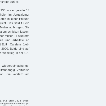
nkreich zurück.
1936, als er gerade 18
chüler im Jerusalemer
lin in einer Prüfung
licht. Das Geld für ein
Mutter aufbringen. Sie
salem schicken lassen.
er Mutter. Er studierte
nia und arbeitete an
t Edith Carstens (geb.
u 2000. Beide sind auf
n Weltkrieg in der US-
g Wiedergutmachungs-
ftabhängig. Zeitweise
an. Sie verstarb am
_17342; StaH 332-5_8668-
egisterinformationen (S.