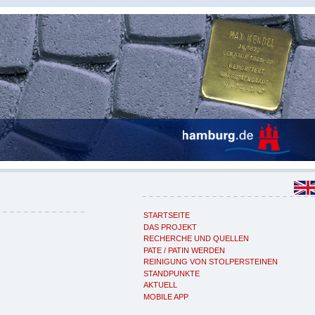
STARTSEITE
DAS PROJEKT
RECHERCHE UND QUELLEN
PATE / PATIN WERDEN
REINIGUNG VON STOLPERSTEINEN
STANDPUNKTE
AKTUELL
MOBILE APP