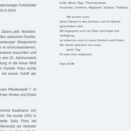
Łódź, Minsk, Riga, Theresienstadt,
tionslager Fuhlsbüttel
Auschwitz, Chelmno, Majdanek, Sobibor, Treblinka ..
 24.8.1943
Wir suchen euch,
deren Namen in den Archiven und im Himmel
geschrieben sind.
Wir begegnen euch an Orten der Angst und
d Zipora, geb. Brandon.
Verfolgung,
ßen jüdischen Familie.
wir erkennen euch in euren Kindern und Enkeln.
amburger Bürgerrecht
Die Steine sprechen von euch,
te er mit Auswanderern,
jeden Tag.
wanderer brauchten und
Ihr seid nicht vergessen.
e des 19. Jahrhunderts
burg in die Neue Welt
Inge Grolle
r Familie Fries nichts
 mit einem Schiff der
uen Pferdemarkt 7. In
t der Kinder und Enkel
lgreicher Kaufmann. Um
eil. Sie wurde 1901 in
elte Sally Fries mit
Mineralöl als Vertreter