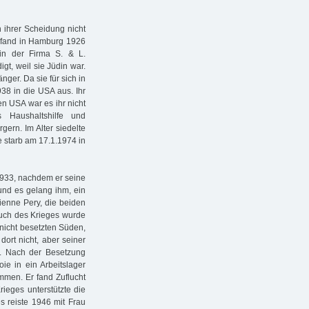
 ihrer Scheidung nicht
d fand in Hamburg 1926
 in der Firma S. & L.
gt, weil sie Jüdin war.
nger. Da sie für sich in
38 in die USA aus. Ihr
en USA war es ihr nicht
 Haushaltshilfe und
gern. Im Alter siedelte
e starb am 17.1.1974 in
 1933, nachdem er seine
 und es gelang ihm, ein
ienne Pery, die beiden
ruch des Krieges wurde
 nicht besetzten Süden,
dort nicht, aber seiner
n. Nach der Besetzung
ie in ein Arbeitslager
mmen. Er fand Zuflucht
rieges unterstützte die
es reiste 1946 mit Frau