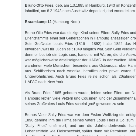
Bruno Otto Fries,
geb. am 1.3.1885 in Hamburg, 1943 im Konzentra
inhaftiert, am 8.2.1943 nach Auschwitz deportiert, dort ermordet am
Braamkamp 12
(Hamburg-Nord)
Bruno Otto Fries war das einzige Kind seiner Eltern Sally Fries un
Er entstammte einer seit Generationen in Hamburg ansässigen gro
Sein Großvater Louis Fries (1816 – 1892) hatte 1852 das H
erworben, was für Juden seit 1849 möglich war. Sein Geld verdien
denn er betrieb ein Logishaus, handelte mit Waren, die die Aus
war möglicherweise Anteilseigner der HAPAG. In der zweiten Hälft
wanderten viele Menschen, besonders aus Osteuropa, über Ham
aus. Schiffsreisen nach Amerika, beruflich oder privat, waren fü
Ungewöhnliches. Auch Bruno Fries reiste schon als 20jähriger
HAPAG nach New York.
Als Bruno Fries 1885 geboren wurde, lebten seine Eltern am Ne
Hamburg lebten viele Vettern und Cousinen, und der Zusammenhal
seines Großvaters Louis Fries scheint groß gewesen zu sein.
Brunos Vater Sally Fries war vor dem Ersten Weltkrieg ein erfo
1890 gehörte ihm die Firma seines Vaters Louis Fries & Co. zum T
"Sally Fries" umfirmiert, und um die Jahrhundertwende hand
Lebensmitteln wie Fleischextrakt, später dann mit Petroleum und 