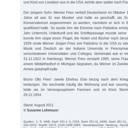
und Kind von Lissabon aus in die USA, kehrte aber später nach Fra
Der jüngere Sohn Werner Fries verließ Deutschland im Oktober 
Jahre alt war. Er war Musiker und hatte es geschafft, als S
Konservatorium angenommen zu werden, nachdem er sich in Ber
qualifiziert hatte. So wurde ihm die Einreise nach Palästina ermög
Jahr Unterricht, Unterkunft und die Schiffspassage musste seine 
konnte ihm sogar einen Flügel, die Noten und Bücher nach Jeru
1939 reiste Werner Jürgen Fries von Palästina in die USA zu sein
Musik und Deutsch an der Indiana University in Pennsylva
verschiedenen Universitäten und Colleges. Verheiratet war er mi
31.12.1922 in Hamburg). Werner Fries verstarb 1995, seine Fra
einem Militärfriedhof in Michigan begraben, da Werner im Zweite
Armee gekämpft hatte.
Bruno Otto Fries‘ zweite Ehefrau Else bezog nach dem Krie
leistungen. Sie wechselte häufig die Wohnung und war rauschgi
lebte sie im Versorgungsheim Farmsen und im Kreis Storm
29.12.1954.
Stand: August 2021
© Susanne Lohmeyer
Quellen: 1; 5; HAB; StaH 331-1 II_7254; StaH 351-11_9466; StaH 351-11
242-1910; StaHH 332-5_2100-1086-1885; Handelskammer Hamburg, Handelsr