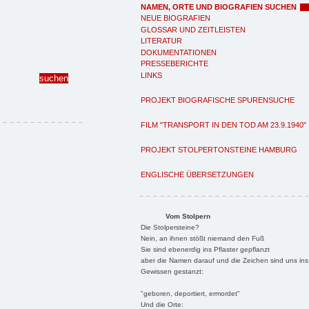
NAMEN, ORTE UND BIOGRAFIEN SUCHEN
NEUE BIOGRAFIEN
GLOSSAR UND ZEITLEISTEN
LITERATUR
DOKUMENTATIONEN
PRESSEBERICHTE
LINKS
PROJEKT BIOGRAFISCHE SPURENSUCHE
FILM "TRANSPORT IN DEN TOD AM 23.9.1940"
PROJEKT STOLPERTONSTEINE HAMBURG
ENGLISCHE ÜBERSETZUNGEN
Vom Stolpern
Die Stolpersteine?
Nein, an ihnen stößt niemand den Fuß
Sie sind ebenerdig ins Pflaster gepflanzt
aber die Namen darauf und die Zeichen sind uns ins
Gewissen gestanzt:
"geboren, deportiert, ermordet"
Und die Orte: