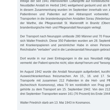
Infolge der seit 1941 intensivierten Luftangriffe auf norddeutsc
Neustädter Anstalt im Herbst 1941 weitgehend geräumt und als Re
In diesem Zusammenhang wurden im September innerhalb von 
Patientinnen und Patienten auf den Abtransport vorbereitet
Transporten in die brandenburgischen Anstalten Sorau (Niederlau
der Warthe, die Pflegeanstalt St. Marienstift in Branitz (Obe
brandenburgische Heil- und Pflegeanstalt Neuruppin verlegt.
Der Transport nach Neuruppin umfasste 280 Männer und 70 Fraue
sich Walter Friedrich. Diese 350 Patienten wurden am 28. Septemb
mit Krankenpapieren und persönlicher Habe in einen Perso
Reichsbahn "verladen" und in die Landesanstalt Neuruppin gebrach
Dort wurde in nur zwei Eintragungen in die aus Neustadt mitge
vermerkt: der Patient spreche nicht, sitze stumpf herum und "besorge
Im August 1942 wurde die Anstalt Neuruppin aufgefordert, kurzfri
Ausweichkrankenhaus freizumachen. Am 15., 16. und 17. Se
Transporte mit zusammen 212 Patienten in die Heil- und Pf
(tschechisch Kosmonosy), etwa 70 km nordöstlich von Prag gele
gehörte zu dem Transport am 15. September 1942. Von den 212
drei September-Transporten waren 161 (76 Prozent) bis Ende 1944
Walter Friedrich starb am 13. Mai 1943 in Kosmanos.