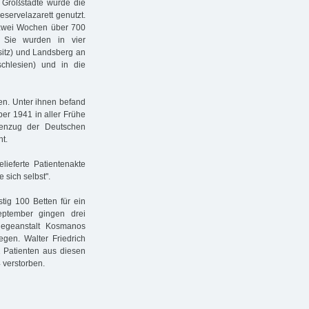
he Großstädte wurde die
servelazarett genutzt.
zwei Wochen über 700
. Sie wurden in vier
sitz) und Landsberg an
rschlesien) und in die
n. Unter ihnen befand
er 1941 in aller Frühe
nenzug der Deutschen
t.
lieferte Patientenakte
 sich selbst".
stig 100 Betten für ein
ptember gingen drei
legeanstalt Kosmanos
gen. Walter Friedrich
 Patienten aus diesen
 verstorben.