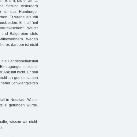
n Eltern, bis er am 1.
e Stiftung Alsterdorf)
e für das Hamburger
en. Er wurde als still
skleiden. Er half "mit
taubwischen". Walter
e und Balgereien stets
 Mitbewohnern. Wegen
heres darüber ist nicht
die Landesheilanstalt
 Eintragungen in seiner
 Ankunft nicht. Er soll
 nicht an gemeinsamen
inerlei Schwierigkeiten
alt in Neustadt, Walter
telle gefunden würde.
atte, wissen wir nicht.
42.