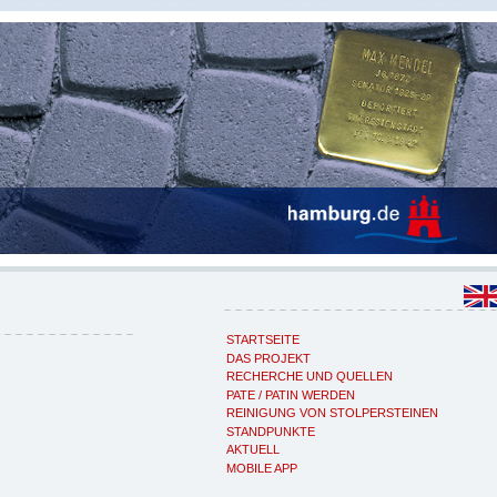
STARTSEITE
DAS PROJEKT
RECHERCHE UND QUELLEN
PATE / PATIN WERDEN
REINIGUNG VON STOLPERSTEINEN
STANDPUNKTE
AKTUELL
MOBILE APP