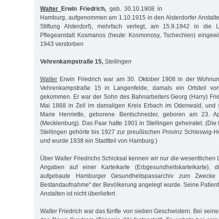
Walter
Erwin Friedrich,
geb. 30.10.1908 in
Hamburg, aufgenommen am 1.10.1915 in den Alsterdorfer Anstalt
Stiftung Alsterdorf), mehrfach verlegt, am 15.9.1942 in die L
Pflegeanstalt Kosmanos (heute: Kosmonosy, Tschechien) eingewi
1943 verstorben
Vehrenkampstraße 15,
Stellingen
Walter
Erwin Friedrich war am 30. Oktober 1908 in der Wohnung
Vehrenkampstraße 15 in Langenfelde, damals ein Ortsteil von
gekommen. Er war der Sohn des Bahnarbeiters Georg (Harry) Fri
Mai 1868 in Zell im damaligen Kreis Erbach im Odenwald, und 
Marie Henriette, geborene Bentschneider, geboren am 23. A
(Mecklenburg). Das Paar hatte 1901 in Stellingen geheiratet. (Di
Stellingen gehörte bis 1927 zur preußischen Provinz Schleswig-Ho
und wurde 1938 ein Stadtteil von Hamburg.)
Über Walter Friedrichs Schicksal kennen wir nur die wesentlichen
Angaben auf einer Karteikarte (Erbgesundheitskarteikarte),
aufgebaute Hamburger Gesundheitspassarchiv zum Zwecke d
Bestandaufnahme" der Bevölkerung angelegt wurde. Seine Patiente
Anstalten ist nicht überliefert.
Walter Friedrich war das fünfte von sieben Geschwistern. Bei sein