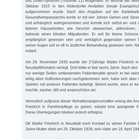
das Down-Syndrom (Trisomie 21) festgestellt. Er wohnte bei seine
Oktober 1915 in den Alsterdorfer Anstalten (heute Evangelisch
aufgenommen wurde. Nach den Angaben auf der Karteikart
Gesundheitspassarchiv lernte er mit vier Jahren Gehen und Sprech
und anhänglich wahrgenommen und konnte sich selbst an- und au
kleinen Hausarbeiten, wie Geschirr abwaschen, abtrocknen, s
betreute einen blinden Mitpatienten. Er soll für kleine Scherz
empfänglich gewesen sein und verträglich gegenüber seinen
seiner Augen soll er oft in ärztlicher Behandlung gewesen sein. Nä
notiert.
Am 29. November 1935 wurde der 27jährige Walter Friedrich in 
Neustadt/Holstein verlegt. Dort lebte er fast sechs Jahre. Nach den
nur wenige Seiten umfassenden Patientenakte sprach er bei seiner
willig allen Aufforderungen nachgekommen sein, habe sich aber
Spielen mit anderen Patienten beteiligt. Betont wurde, dass er ke
machte, sauber, still und anspruchslos sei.
Vermutlich aufgrund dieser Verhaltenseigenschaften erwog die Anst
Friedrich in Familienpflege zu geben, sobald eine geeignete S
Diese Überlegungen blieben jedoch erfolglos.
Ob Walter Friedrich in Neustadt noch Kontakt zu seiner Familie h
Seine Mutter starb am 28. Oktober 1938, sein Vater am 16. April 19