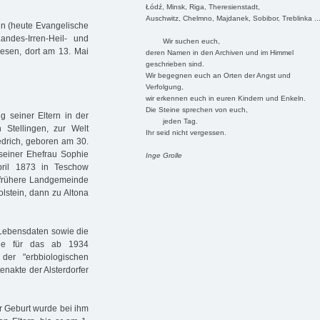
Łódź, Minsk, Riga, Theresienstadt,
Auschwitz, Chelmno, Majdanek, Sobibor, Treblinka ..
en (heute Evangelische
andes-Irren-Heil- und
Wir suchen euch,
esen, dort am 13. Mai
deren Namen in den Archiven und im Himmel
geschrieben sind.
Wir begegnen euch an Orten der Angst und
Verfolgung,
wir erkennen euch in euren Kindern und Enkeln.
Die Steine sprechen von euch,
 seiner Eltern in der
jeden Tag.
 Stellingen, zur Welt
Ihr seid nicht vergessen.
edrich, geboren am 30.
seiner Ehefrau Sophie
Inge Grolle
pril 1873 in Teschow
e frühere Landgemeinde
lstein, dann zu Altona
 Lebensdaten sowie die
 die für das ab 1934
er "erbbiologischen
nakte der Alsterdorfer
er Geburt wurde bei ihm