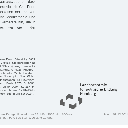
avon auszugehen, dass
enmorde mit Gas Ende
nstalten der Tod von
erte Medikamente und
Sterberate hin, die in
och war wie in der
ter Erwin Friedrich), 8877
h), 5414 Sterberegister Nr.
9/1942 (Georg Friedrich);
rteikarte Walter Friedrich;
ntenakte Walter Friedrich;
lt Neuruppin, über Walter
geanstalten für Psychisch-
n, Berlin 1875, S. 166f.;
 Berlin 2004, S. 117 ff.;
 aus den Jahren 1918–1945,
nosy (Zugriff am 8.5.2024).
n der Kopfgrafik wurde am 29. März 2005 als 1000ster
Stand: 03.12.201
erlegt. Foto des Steins: Gesche Cordes.