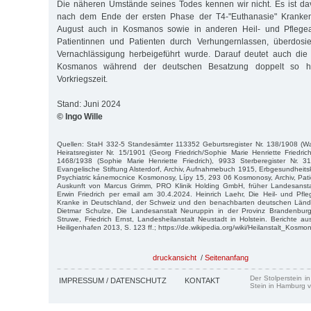
Die näheren Umstände seines Todes kennen wir nicht. Es ist d
nach dem Ende der ersten Phase der T4-"Euthanasie" Krank
August auch in Kosmanos sowie in anderen Heil- und Pflegea
Patientinnen und Patienten durch Verhungernlassen, überdosi
Vernachlässigung herbeigeführt wurde. Darauf deutet auch die 
Kosmanos während der deutschen Besatzung doppelt so h
Vorkriegszeit.
Stand: Juni 2024
© Ingo Wille
Quellen: StaH 332-5 Standesämter 113352 Geburtsregister Nr. 138/1908 (Wal
Heiratsregister Nr. 15/1901 (Georg Friedrich/Sophie Marie Henriette Friedric
1468/1938 (Sophie Marie Henriette Friedrich), 9933 Sterberegister Nr. 31
Evangelische Stiftung Alsterdorf, Archiv, Aufnahmebuch 1915, Erbgesundheitska
Psychiatric kánemocnice Kosmonosy, Lípy 15, 293 06 Kosmonosy, Archiv, Patie
Auskunft von Marcus Grimm, PRO Klinik Holding GmbH, früher Landesansta
Erwin Friedrich per email am 30.4.2024. Heinrich Laehr, Die Heil- und Pfle
Kranke in Deutschland, der Schweiz und den benachbarten deutschen Länder
Dietmar Schulze, Die Landesanstalt Neuruppin in der Provinz Brandenburg,
Struwe, Friedrich Ernst, Landesheilanstalt Neustadt in Holstein. Berichte
Heiligenhafen 2013, S. 123 ff.; https://de.wikipedia.org/wiki/Heilanstalt_Kosmo
druckansicht
/
Seitenanfang
Der Stolperstein i
IMPRESSUM / DATENSCHUTZ
KONTAKT
Stein in Hamburg v