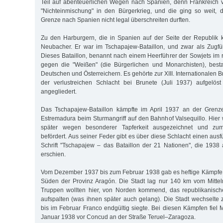
Teil auf abenteuerlichen Wegen nach Spanien, denn Frankreich ver
"Nichteinmischung" in den Bürgerkrieg, und die ging so weit, d
Grenze nach Spanien nicht legal überschreiten durften.
Zu den Harburgern, die in Spanien auf der Seite der Republik 
Neubacher. Er war im Tschapajew-Bataillon, und zwar als Zugfü
Dieses Bataillon, benannt nach einem Heerführer der Sowjets im 
gegen die "Weißen" (die Bürgerlichen und Monarchisten), best
Deutschen und Österreichern. Es gehörte zur XIII. Internationalen 
der verlustreichen Schlacht bei Brunete (Juli 1937) aufgelös
angegliedert.
Das Tschapajew-Bataillon kämpfte im April 1937 an der Grenz
Estremadura beim Sturmangriff auf den Bahnhof Valsequillo. Hi
später wegen besonderer Tapferkeit ausgezeichnet und zum
befördert. Aus seiner Feder gibt es über diese Schlacht einen ausfü
Schrift "Tschapajew – das Bataillon der 21 Nationen", die 1938
erschien.
Vom Dezember 1937 bis zum Februar 1938 gab es heftige Kämpfe 
Süden der Provinz Aragón. Die Stadt lag nur 140 km vom Mittel
Truppen wollten hier, von Norden kommend, das republikanische
aufspalten (was ihnen später auch gelang). Die Stadt wechselte z
bis im Februar Franco endgültig siegte. Bei diesen Kämpfen fie
Januar 1938 vor Concud an der Straße Teruel–Zaragoza.