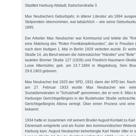
Stadtteil Harburg-Altstadt, Kalischerstraße 3
Max Neubachers Geburtsjahr, in älterer Literatur als 1894 ausg
Stolperstein übernommen, war tatsächlich – wie seine Geburtsurk
1895.
Der Arbeiter Max Neubacher war Kommunist und leitete die "Rot
eine Abteilung des "Roten Frontkämpferbundes", der in Preußen 
nach dem blutigen 1. Mai in Berlin 1929 verboten wurde. Er wo
Straße 14, als Beruf wiesen die Adressbücher "Händler" und "Bote
lauteten Bremer Straße 127 (1928) und Friedrich-Naumann-Straße 
Luise Attermüller, geb. am 23.7.1894 in Magdeburg. Sein Br
29.6.1903 geboren.
Max Neubacher trat 1925 der SPD, 1931 dann der KPD bei. Nac
am 27. Februar 1933 wurde Max Neubacher wie viel
Sozialdemokraten in "Schutzhaft" genommen, die er vom 6. März b
Harburger Gerichtsgefängnis in der Buxtehuder Straße verbrachte.
Gerichtsgefängnis Altona verlegt. Über einen Prozess und eine V
bekannt.
1934 hatte er zusammen mit seinem Bruder August Kontakt zu Karl 
Dänemark emigrierte und als Kurier des kommunistischen Widers
Harburg kam. August Neubacher beherbergte Karl Nieter öfter in