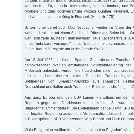
Langen Straße 14 (heute: Goldtschmidtstraße). 1937 wurde Augus
kam ins Kola-Fu, dann in Untersuchungshaft in Hamburg und B
"Vorbereitung zum Hochverrat" (im Prozess Günther) verurteilt. E
und wohnte nach dem Krieg in Fischbek (Haus Nr. 175).
Schon früher geriet auch Max Neubacher wieder ins Visier der 
wohl und entkam auf einem Schiff nach Dänemark. Seine letzte 
war Feldstraße 3a, neben dem heutigen Haus Kalischerstraße 3. A
er als "unbekannt verzogen". Luise Neubacher blieb zunächst in 
3a, im Juni 1938 zog sie um in die Gerade Straße 8.
Am 18. Juli 1936 putschten in Spanien Generale unter Francisco
demokratischen Wahlen entstandene Volksfrontregierung der 
Militärisch unterstützt wurden die Putschisten vom nationalsozia
und dem faschistischen Italien. Deutsche Transportflugze
Söldnerheer von Spanisch-Marokko aufs spanische Festlan
Deutschland und Italien auch Truppen, z. B. die deutsche "Legion 
Aus ganz Europa und den USA kamen Freiwillige, um den K
Republik gegen den Faschismus zu unterstützen. Sie wurden in
Brigaden" zuammengefasst. Die Exilleitungen der SPD und KPD ha
der legalen Regierung aufgerufen. Als Journalist oder auch in pol
z. B. die späteren SPD-Vorsitzenden Willy Brandt und Erich Ollenha
Viele Emigranten wollten in den "Internationalen Brigaden" käm