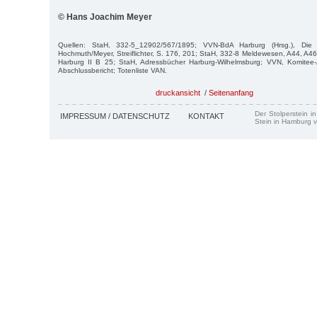
© Hans Joachim Meyer
Quellen: StaH, 332-5_12902/567/1895; VVN-BdA Harburg (Hrsg.), Die 
Hochmuth/Meyer, Streiflichter, S. 176, 201; StaH, 332-8 Meldewesen, A44, A46
Harburg II B 25; StaH, Adressbücher Harburg-Wilhelmsburg; VVN, Komitee-
Abschlussbericht; Totenliste VAN.
druckansicht
/
Seitenanfang
Der Stolperstein i
IMPRESSUM / DATENSCHUTZ
KONTAKT
Stein in Hamburg v