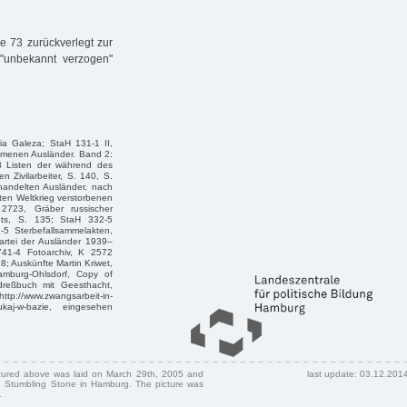
 73 zurückverlegt zur
"unbekannt verzogen"
ia Galeza; StaH 131-1 II,
mmenen Ausländer. Band 2:
18 Listen der während des
 Zivilarbeiter, S. 140, S.
handelten Ausländer, nach
iten Weltkrieg verstorbenen
 2723, Gräber russischer
ets, S. 135; StaH 332-5
5 Sterbefallsammelakten,
rtei der Ausländer 1939–
741-4 Fotoarchiv, K 2572
; Auskünfte Martin Kriwet,
Hamburg-Ohlsdorf, Copy of
Adreßbuch mit Geesthacht,
p://www.zwangsarbeit-in-
ukaj-w-bazie, eingesehen
ctured above was laid on March 29th, 2005 and
last update: 03.12.201
 Stumbling Stone in Hamburg. The picture was
.