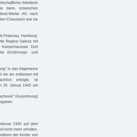
rtschaftliche Arbeiterin
ie dann, inzwischen
sbest-Werke AG nach
ber-Chaussee) war sie
nik Finkenau, Hamburg-
te Regina Galeza mit
r Kampchaussee. Dort
Die Ernährungs- und
ung" in das Allgemeine
 sie als entlassen mit
hlich erfolgte, ist
 am 26. Januar 1945 um
achexie" (Auszehrung)
gegeben.
Februar 1945 auf dem
ist nicht mehr erhalten.
räbern der Kinder von