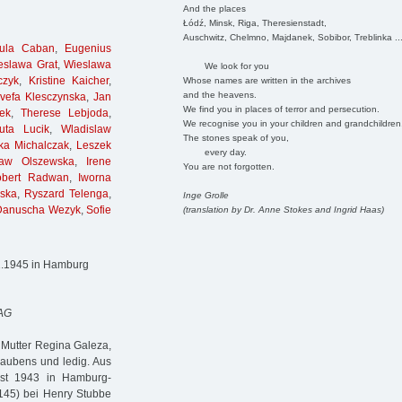
And the places
Łódź, Minsk, Riga, Theresienstadt,
Auschwitz, Chelmno, Majdanek, Sobibor, Treblinka ..
sula Caban
,
Eugenius
eslawa Grat
,
Wieslawa
We look for you
czyk
,
Kristine Kaicher
,
Whose names are written in the archives
and the heavens.
vefa Klesczynska
,
Jan
We find you in places of terror and persecution.
ek
,
Therese Lebjoda
,
We recognise you in your children and grandchildren
uta Lucik
,
Wladislaw
The stones speak of you,
ka Michalczak
,
Leszek
every day.
law Olszewska
,
Irene
You are not forgotten.
obert Radwan
,
Iworna
ska
,
Ryszard Telenga
,
Inge Grolle
Danuscha Wezyk
,
Sofie
(translation by Dr. Anne Stokes and Ingrid Haas)
1.1945 in Hamburg
 AG
 Mutter Regina Galeza,
laubens und ledig. Aus
ust 1943 in Hamburg-
 145) bei Henry Stubbe