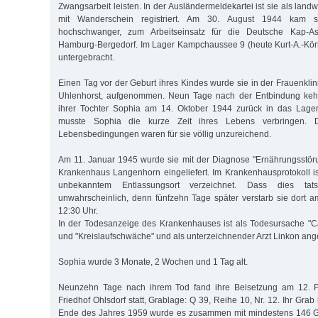
Zwangsarbeit leisten. In der Ausländermeldekartei ist sie als landwi
mit Wanderschein registriert. Am 30. August 1944 kam s
hochschwanger, zum Arbeitseinsatz für die Deutsche Kap-A
Hamburg-Bergedorf. Im Lager Kampchaussee 9 (heute Kurt-A.-Kör
untergebracht.
Einen Tag vor der Geburt ihres Kindes wurde sie in der Frauenkli
Uhlenhorst, aufgenommen. Neun Tage nach der Entbindung kehr
ihrer Tochter Sophia am 14. Oktober 1944 zurück in das Lage
musste Sophia die kurze Zeit ihres Lebens verbringen. 
Lebensbedingungen waren für sie völlig unzureichend.
Am 11. Januar 1945 wurde sie mit der Diagnose "Ernährungsstör
Krankenhaus Langenhorn eingeliefert. Im Krankenhausprotokoll ist
unbekanntem Entlassungsort verzeichnet. Dass dies tatsäc
unwahrscheinlich, denn fünfzehn Tage später verstarb sie dort
12:30 Uhr.
In der Todesanzeige des Krankenhauses ist als Todesursache "C
und "Kreislaufschwäche" und als unterzeichnender Arzt Linkon an
Sophia wurde 3 Monate, 2 Wochen und 1 Tag alt.
Neunzehn Tage nach ihrem Tod fand ihre Beisetzung am 12. 
Friedhof Ohlsdorf statt, Grablage: Q 39, Reihe 10, Nr. 12. Ihr Grab 
Ende des Jahres 1959 wurde es zusammen mit mindestens 146 G