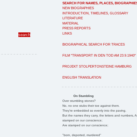
SEARCH FOR NAMES, PLACES, BIOGRAPHIE
NEW BIOGRAPHIES
INTRODUCTION, TIMELINES, GLOSSARY
LITERATURE
MATERIAL
PRESS REPORTS
LINKS
BIOGRAPHICAL SEARCH FOR TRACES
FILM "TRANSPORT IN DEN TOD AM 23.9.1940"
PROJEKT STOLPERTONSTEINE HAMBURG
ENGLISH TRANSLATION
On Stumbling
Over stumbling stones?
No, no one stubs their toe against them.
They're embedded so evenly into the paving.
But the names they carry, the letters and numbers, A
stamped on our conscience;
Are stamped on our conscience;
"born, deported, murdered"