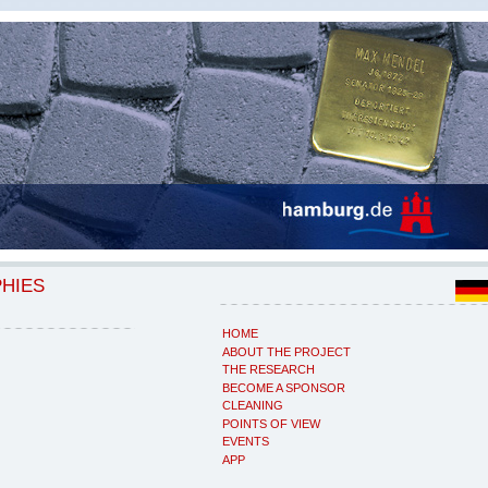
PHIES
HOME
ABOUT THE PROJECT
THE RESEARCH
BECOME A SPONSOR
CLEANING
POINTS OF VIEW
EVENTS
APP