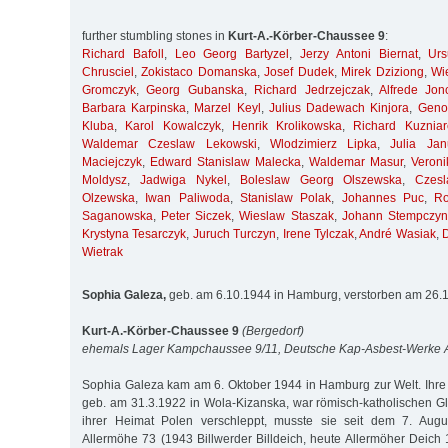
further stumbling stones in
Kurt-A.-Körber-Chaussee 9
:
Richard Bafoll
,
Leo Georg Bartyzel
,
Jerzy Antoni Biernat
,
Ur
Chrusciel
,
Zokistaco Domanska
,
Josef Dudek
,
Mirek Dziziong
,
Wi
Gromczyk
,
Georg Gubanska
,
Richard Jedrzejczak
,
Alfrede Jon
Barbara Karpinska
,
Marzel Keyl
,
Julius Dadewach Kinjora
,
Geno
Kluba
,
Karol Kowalczyk
,
Henrik Krolikowska
,
Richard Kuzniar
Waldemar Czeslaw Lekowski
,
Wlodzimierz Lipka
,
Julia Jan
Maciejczyk
,
Edward Stanislaw Malecka
,
Waldemar Masur
,
Veroni
Moldysz
,
Jadwiga Nykel
,
Boleslaw Georg Olszewska
,
Czes
Olzewska
,
Iwan Paliwoda
,
Stanislaw Polak
,
Johannes Puc
,
R
Saganowska
,
Peter Siczek
,
Wieslaw Staszak
,
Johann Stempczyn
Krystyna Tesarczyk
,
Juruch Turczyn
,
Irene Tylczak
,
André Wasiak
,
Wietrak
Sophia Galeza,
geb. am 6.10.1944 in Hamburg, verstorben am 26.
Kurt-A.-Körber-Chaussee 9
(Bergedorf)
ehemals Lager Kampchaussee 9/11, Deutsche Kap-Asbest-Werke
Sophia Galeza kam am 6. Oktober 1944 in Hamburg zur Welt. Ihre
geb. am 31.3.1922 in Wola-Kizanska, war römisch-katholischen G
ihrer Heimat Polen verschleppt, musste sie seit dem 7. Aug
Allermöhe 73 (1943 Billwerder Billdeich, heute Allermöher Deich