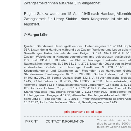
Zwangsarbeiterinnen auf Areal Q 39 eingeebnet.
Regina Galeza wurde am 15. April 1945 nach Hamburg-Allermöhe
Zwangsarbeit für Henry Stubbe. Nach Kriegsende ist sie als 
registriert.
© Margot Löhr
Quellen: Standesamt Hamburg-Uhlenhorst, Geburtsregister 1739/1944 Soph
517, Listen der in Hamburg während des Zweiten Weltkrieg ums Leben geko
Sowjetbürger, Polen, Niederländer und Belgier, S. 144; StaH 131-1 II, 5
Zweiten Weltkrieges in Hamburg verstorbenen und beigesetzten ausländischen
259; StaH 131-1 II, 519 Listen der 1940 in Hamburger Krankenhäusern be
Nationalitäten geordnet, S. 239; 131-1 II, 2721, Listen der Gräber von im Zwe
ausländischen Zivilisten auf Hamburger Friedhöfen, S. 120; 131-1 II,
Kriegsgefangener und Ostarbeiter auf Friedhöfen des Hamburger Gebi
Standesämter, Sterberegister 9962 u. 205/1945 Sophia Galeza; StaH 332-
64403 u.205/1945 Sophia Galeza; StaH 332-8, A 48 Alphabetische Meldeka
1945, 741-4 Fotoarchiv, K 4595; StaH 332-8, A 51/1 Hausmeldekartei, 
Allermöhe; StaH 352-8/7 Staatskrankenanstalt Langenhorn, 184 Band 2, S. 128
ITS Archives Arolsen, Copy of 2.1.2.1 / 70641821 Gräberliste Friedhof 
Krankenhausliste Frauenklinik Finkenau 2.1.2.1 / 70646037; Bergedorfer 
Lohbrügge und Umgegend 1938, Allermöhe, Hamburger Adressbuch 1943; htt
hamburg.de, eingesehen 17.2.2016; http://www.straty.pl/index.php/en/sz
10.7.2017; Archiv Friedhofsverw. Ohlsdorf, Beerdigungsregister 1945.
print preview
/
top of page
The stumbling stone pi
IMPRINT
CONTACT INFORMATION
thus became the 1000th
taken by Gesche Cordes