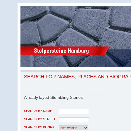
SEARCH FOR NAMES, PLACES AND BIOGRA
Already layed Stumbling Stones
SEARCH BY NAME
SEARCH BY STREET
SEARCH BY BEZIRK