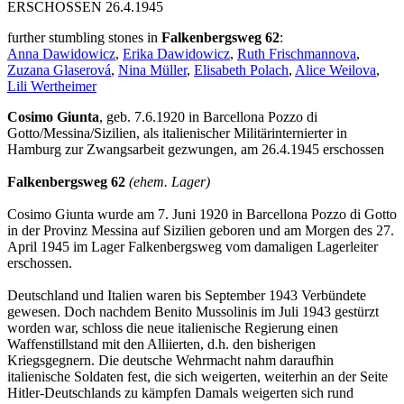
ERSCHOSSEN 26.4.1945
further stumbling stones in
Falkenbergsweg 62
:
Anna Dawidowicz
,
Erika Dawidowicz
,
Ruth Frischmannova
,
Zuzana Glaserová
,
Nina Müller
,
Elisabeth Polach
,
Alice Weilova
,
Lili Wertheimer
Cosimo Giunta
, geb. 7.6.1920 in Barcellona Pozzo di
Gotto/Messina/Sizilien, als italienischer Militärinternierter in
Hamburg zur Zwangsarbeit gezwungen, am 26.4.1945 erschossen
Falkenbergsweg 62
(ehem. Lager)
Cosimo Giunta wurde am 7. Juni 1920 in Barcellona Pozzo di Gotto
in der Provinz Messina auf Sizilien geboren und am Morgen des 27.
April 1945 im Lager Falkenbergsweg vom damaligen Lagerleiter
erschossen.
Deutschland und Italien waren bis September 1943 Verbündete
gewesen. Doch nachdem Benito Mussolinis im Juli 1943 gestürzt
worden war, schloss die neue italienische Regierung einen
Waffenstillstand mit den Alliierten, d.h. den bisherigen
Kriegsgegnern. Die deutsche Wehrmacht nahm daraufhin
italienische Soldaten fest, die sich weigerten, weiterhin an der Seite
Hitler-Deutschlands zu kämpfen Damals weigerten sich rund