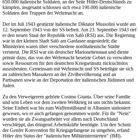
650.000 italienische Soldaten, an der Seite Hitler-Deutschlands zu
kämpfen, insgesamt schlossen sich etwa 190.000 italienische
Soldaten den Truppen der Wehrmacht an.
Der im Juli 1943 gestürzte italienische Diktator Mussolini wurde am
12. September 1943 von der SS befreit. Am 23. September 1943 rief
er den neuen Staat der Republik von Salò (RSI) aus. Die Regierung
war in der kleinen Stadt Salò am Gardasee angesiedelt; die
Ministerien waren über verschiedene norditalienische Städte
verstreut. Die RSI war ein deutscher Marionettenstaat und diente
primär dazu, das von der Wehrmacht besetzte Gebiet zu verwalten
sowie Ressourcen für den deutschen Kriegseinsatz rücksichtslos
auszubeuten. Gemeinsam mit Wehrmacht und SS beteiligte sie sich
an zahlreichen Massakern an der Zivilbevölkerung und an
Partisanen sowie an der Deportation der italienischen Jüdinnen und
Juden.
Zu den Verweigerern gehörte Cosimo Giunta. Über seine Familie
und sein Leben vor dem zweiten Weltkrieg ist uns nichts bekannt.
Seine Einheit war bis zum Waffenstillstand in Albanien stationiert
gewesen, wo er auch gefangen genommen wurde. Für ihr "Nein"
wurden sie als Zwangsarbeiter vor allem nach Deutschland
verschleppt, das dringend Arbeitskräfte benötigte. Um den Schutz
der Genfer Konvention für Kriegsgefangene zu umgehen, erfand
Hitler den Status der "italienischen Militärinternierten" (IMI).