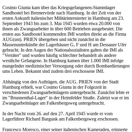
Cosimo Giunta kam über das Kriegsgefangenen-Stammlager
Sandbostel bei Bremervörde nach Hamburg. In der Zeit von der
ersten Ankunft italienischer Militärinternierter in Hamburg am 23.
September 1943 bis zum 3. Mai 1945 wurden etwa 20.000 von
ihnen als Zwangsarbeiter in über 600 Betrieben ausgebeutet. Die
ersten aus Sandbostel kommenden IMI wurden direkt an die Firma
AUG(ust). PRIEN übergeben und nicht zunächst in die
Massenunterkünfte der Lagerhäuser G, F und H am Dessauer Ufer
gebracht. In den Augen der Nationalsozialisten galten die IMI als
"Verräter" und wurden häufig schlechter behandelt als andere
westliche Gefangene. In Hamburg kamen über 1.000 IMI infolge
mangelnder medizinischer Versorgung oder durch Bombardierungen
ums Leben. Bekannt sind zudem drei erschossene IMI.
Abhängig von den Aufträgen, die AUG. PRIEN von der Stadt
Hamburg erhielt, war Cosimo Giunta in der Folgezeit in
verschiedenen Zwangsarbeitslagern untergebracht. Zunächst lebte er
im "Brunnenthal-Lager" in der Heimfelder Straße. Zuletzt war er im
Zwangsarbeitslager am Falkenbergsweg untergebracht.
In der Nacht vom 26. auf den 27. April 1945 wurde er vom
Lagerführer Richard Bargunk am Falkenbergsweg erschossen.
Francesco Moresco, einer seiner italienischen Kameraden, erinnerte