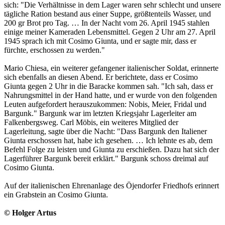
sich: "Die Verhältnisse in dem Lager waren sehr schlecht und unsere
tägliche Ration bestand aus einer Suppe, größtenteils Wasser, und
200 gr Brot pro Tag. … In der Nacht vom 26. April 1945 stahlen
einige meiner Kameraden Lebensmittel. Gegen 2 Uhr am 27. April
1945 sprach ich mit Cosimo Giunta, und er sagte mir, dass er
fürchte, erschossen zu werden."
Mario Chiesa, ein weiterer gefangener italienischer Soldat, erinnerte
sich ebenfalls an diesen Abend. Er berichtete, dass er Cosimo
Giunta gegen 2 Uhr in die Baracke kommen sah. "Ich sah, dass er
Nahrungsmittel in der Hand hatte, und er wurde von den folgenden
Leuten aufgefordert herauszukommen: Nobis, Meier, Fridal und
Bargunk." Bargunk war im letzten Kriegsjahr Lagerleiter am
Falkenbergsweg. Carl Möbis, ein weiteres Mitglied der
Lagerleitung, sagte über die Nacht: "Dass Bargunk den Italiener
Giunta erschossen hat, habe ich gesehen. … Ich lehnte es ab, dem
Befehl Folge zu leisten und Giunta zu erschießen. Dazu hat sich der
Lagerführer Bargunk bereit erklärt." Bargunk schoss dreimal auf
Cosimo Giunta.
Auf der italienischen Ehrenanlage des Öjendorfer Friedhofs erinnert
ein Grabstein an Cosimo Giunta.
© Holger Artus