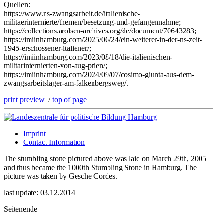
Quellen:
https://www.ns-zwangsarbeit.de/italienische-
militaerinternierte/themen/besetzung-und-gefangennahme;
https://collections.arolsen-archives.org/de/document/70643283;
https://imiinhamburg.com/2025/06/24/ein-weiterer-in-der-ns-zeit-
1945-erschossener-italiener/;
https://imiinhamburg.com/2023/08/18/die-italienischen-
militarinternierten-von-aug-prien/;
https://imiinhamburg.com/2024/09/07/cosimo-giunta-aus-dem-
zwangsarbeitslager-am-falkenbergsweg/.
print preview
/
top of page
Imprint
Contact Information
The stumbling stone pictured above was laid on March 29th, 2005
and thus became the 1000th Stumbling Stone in Hamburg. The
picture was taken by Gesche Cordes.
last update: 03.12.2014
Seitenende