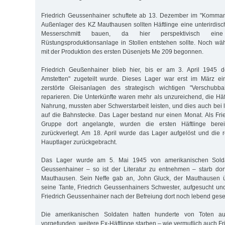
Friedrich Geussenhainer schuftete ab 13. Dezember im "Komma
Außenlager des KZ Mauthausen sollten Häftlinge eine unterirdisch
Messerschmitt bauen, da hier perspektivisch ein
Rüstungsproduktionsanlage in Stollen entstehen sollte. Noch w
mit der Produktion des ersten Düsenjets Me 209 begonnen.
Friedrich Geußenhainer blieb hier, bis er am 3. April 194
Amstetten" zugeteilt wurde. Dieses Lager war erst im März ei
zerstörte Gleisanlagen des strategisch wichtigen "Verschubb
reparieren. Die Unterkünfte waren mehr als unzureichend, die Häf
Nahrung, mussten aber Schwerstarbeit leisten, und dies auch bei 
auf die Bahnstecke. Das Lager bestand nur einen Monat. Als Fr
Gruppe dort angelangte, wurden die ersten Häftlinge bere
zurückverlegt. Am 18. April wurde das Lager aufgelöst und die re
Hauptlager zurückgebracht.
Das Lager wurde am 5. Mai 1945 von amerikanischen Soldate
Geussenhainer – so ist der Literatur zu entnehmen – starb dor
Mauthausen. Sein Neffe gab an, John Gluck, der Mauthausen ü
seine Tante, Friedrich Geussenhainers Schwester, aufgesucht und 
Friedrich Geussenhainer nach der Befreiung dort noch lebend ges
Die amerikanischen Soldaten hatten hunderte von Toten a
vorgefunden, weitere Ex-Häftlinge starben – wie vermutlich auch F