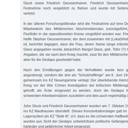
Gluck sowie Friedrich Geussenhainer. Friedrich Geussenhain
Festnahme noch vergeblich zu fliehen und wurde mit Seiten
verletzt.
In der älteren Forschungsliteratur wird die Festnahme auf eine D
Mitarbeiterin des Militärischen Abschirmdienstes zurückgeführ
Pazifistin in die oppositionellen Kreise eingeführt worden war. F
Neffe Stephan Geussenhainer, der dem zusammen mit (Lokal)His
ist, berichtet dagegen, dass die Frau, deren Name lange irrtüml
Glass angegeben wurde, tatsächlich Margot Glass, geb. Tofor (?)
Angaben, die sie nach dem Krieg machte, zwar für den Militärische
aber für die Gestapo gearbeitet habe.
Nach den Ermittlungen gegen die Verhafteten wurde kein ger
angestrengt, sondern die drei als "Schutzhäftlinge" am 6. Juni 1
gemeinsam ins KZ Neuengamme verlegt. Der überlebende Heinz
Krieg vor der War Crimes Investigation der britischen Militärreg
gehofft, als Ärzte eingesetzt zu werden, doch die Gestapo h
schwersten Arbeitseinsätzen zuzuteilen und dies auch regelmäßig ü
John Gluck und Friedrich Geussenhainer wurden am 7. Oktober
ins KZ Mauthausen überstellt. Dieses Konzentrationslager galt im 
Lagersystem als KZ "Stufe III", d.h. dass es die schwersten Haftbe
wurden aus Sicht der Gestapo unbelehrbare politische Gefangen
härtester und gefährlicher Arbeit eingesetzt.