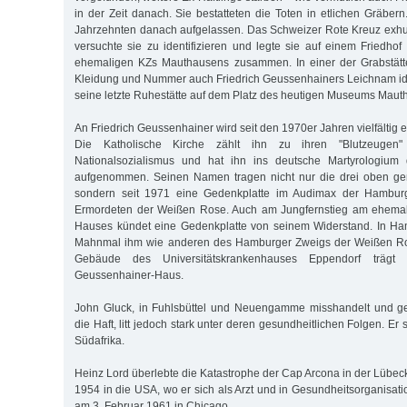
in der Zeit danach. Sie bestatteten die Toten in etlichen Gräber
Jahrzehnten danach aufgelassen. Das Schweizer Rote Kreuz exhu
versuchte sie zu identifizieren und legte sie auf einem Friedh
ehemaligen KZs Mauthausens zusammen. In einer der Grabstät
Kleidung und Nummer auch Friedrich Geussenhainers Leichnam ident
seine letzte Ruhestätte auf dem Platz des heutigen Museums Maut
An Friedrich Geussenhainer wird seit den 1970er Jahren vielfältig e
Die Katholische Kirche zählt ihn zu ihren "Blutzeugen
Nationalsozialismus und hat ihn ins deutsche Martyrologium 
aufgenommen. Seinen Namen tragen nicht nur die drei oben gen
sondern seit 1971 eine Gedenkplatte im Audimax der Hamburge
Ermordeten der Weißen Rose. Auch am Jungfernstieg am ehemal
Hauses kündet eine Gedenkplatte von seinem Widerstand. In Ham
Mahnmal ihm wie anderen des Hamburger Zweigs der Weißen Ro
Gebäude des Universitätskrankenhauses Eppendorf träg
Geussenhainer-Haus.
John Gluck, in Fuhlsbüttel und Neuengamme misshandelt und gef
die Haft, litt jedoch stark unter deren gesundheitlichen Folgen. Er 
Südafrika.
Heinz Lord überlebte die Katastrophe der Cap Arcona in der Lübeck
1954 in die USA, wo er sich als Arzt und in Gesundheitsorganisatio
am 3. Februar 1961 in Chicago.