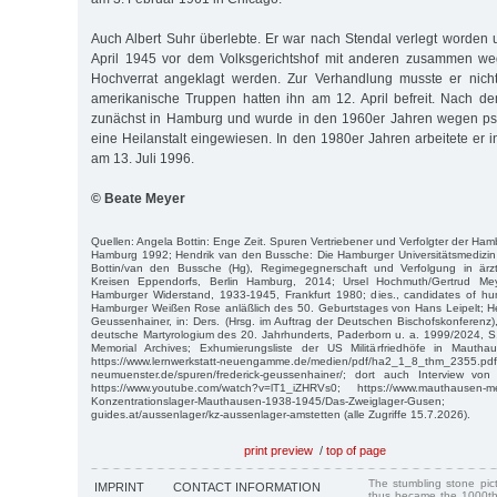
Auch Albert Suhr überlebte. Er war nach Stendal verlegt worden 
April 1945 vor dem Volksgerichtshof mit anderen zusammen we
Hochverrat angeklagt werden. Zur Verhandlung musste er nich
amerikanische Truppen hatten ihn am 12. April befreit. Nach dem
zunächst in Hamburg und wurde in den 1960er Jahren wegen ps
eine Heilanstalt eingewiesen. In den 1980er Jahren arbeitete er 
am 13. Juli 1996.
© Beate Meyer
Quellen: Angela Bottin: Enge Zeit. Spuren Vertriebener und Verfolgter der Hamb
Hamburg 1992; Hendrik van den Bussche: Die Hamburger Universitätsmedizin i
Bottin/van den Bussche (Hg), Regimegegnerschaft und Verfolgung in ärzt
Kreisen Eppendorfs, Berlin Hamburg, 2014; Ursel Hochmuth/Gertrud Meye
Hamburger Widerstand, 1933-1945, Frankfurt 1980; dies., candidates of hu
Hamburger Weißen Rose anläßlich des 50. Geburtstages von Hans Leipelt; Hel
Geussenhainer, in: Ders. (Hrsg. im Auftrag der Deutschen Bischofskonferenz)
deutsche Martyrologium des 20. Jahrhunderts, Paderborn u. a. 1999/2024,
Memorial Archives; Exhumierungsliste der US Militärfriedhöfe in Mauth
https://www.lernwerkstatt-neuengamme.de/medien/pdf/ha2_1_8_thm_2355.pdf;
neumuenster.de/spuren/frederick-geussenhainer/; dort auch Interview vo
https://www.youtube.com/watch?v=lT1_iZHRVs0; https://www.mauthausen-me
Konzentrationslager-Mauthausen-1938-1945/Das-Zweiglager-Gusen; h
guides.at/aussenlager/kz-aussenlager-amstetten (alle Zugriffe 15.7.2026).
print preview
/
top of page
The stumbling stone pi
IMPRINT
CONTACT INFORMATION
thus became the 1000th