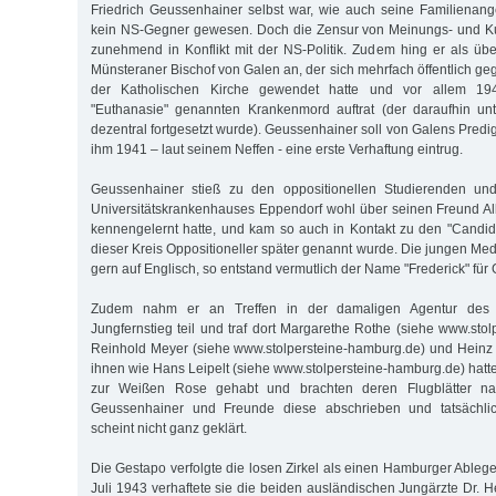
Friedrich Geussenhainer selbst war, wie auch seine Familienang
kein NS-Gegner gewesen. Doch die Zensur von Meinungs- und Kun
zunehmend in Konflikt mit der NS-Politik. Zudem hing er als üb
Münsteraner Bischof von Galen an, der sich mehrfach öffentlich g
der Katholischen Kirche gewendet hatte und vor allem 1
"Euthanasie" genannten Krankenmord auftrat (der daraufhin un
dezentral fortgesetzt wurde). Geussenhainer soll von Galens Predig
ihm 1941 – laut seinem Neffen - eine erste Verhaftung eintrug.
Geussenhainer stieß zu den oppositionellen Studierenden un
Universitätskrankenhauses Eppendorf wohl über seinen Freund Al
kennengelernt hatte, und kam so auch in Kontakt zu den "Candid
dieser Kreis Oppositioneller später genannt wurde. Die jungen Medi
gern auf Englisch, so entstand vermutlich der Name "Frederick" für
Zudem nahm er an Treffen in der damaligen Agentur de
Jungfernstieg teil und traf dort Margarethe Rothe (siehe www.sto
Reinhold Meyer (siehe www.stolpersteine-hamburg.de) und Heinz 
ihnen wie Hans Leipelt (siehe www.stolpersteine-hamburg.de) hatt
zur Weißen Rose gehabt und brachten deren Flugblätter n
Geussenhainer und Freunde diese abschrieben und tatsächlich
scheint nicht ganz geklärt.
Die Gestapo verfolgte die losen Zirkel als einen Hamburger Ableg
Juli 1943 verhaftete sie die beiden ausländischen Jungärzte Dr. 