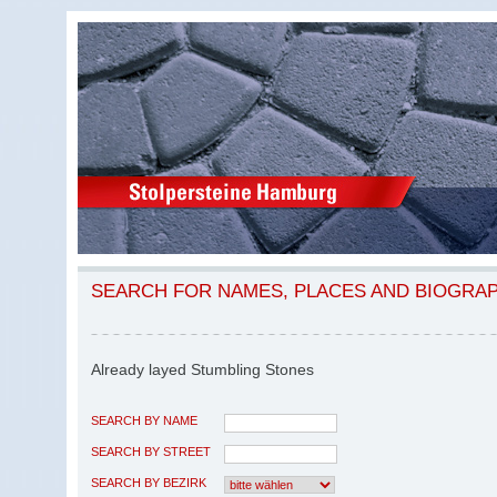
SEARCH FOR NAMES, PLACES AND BIOGRA
Already layed Stumbling Stones
SEARCH BY NAME
SEARCH BY STREET
SEARCH BY BEZIRK