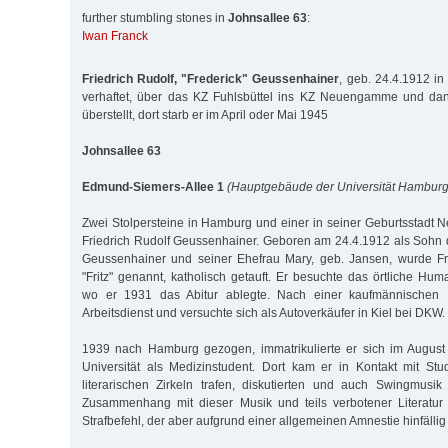
further stumbling stones in
Johnsallee 63
:
Iwan Franck
Friedrich Rudolf, "Frederick" Geussenhainer
, geb. 24.4.1912 i
verhaftet, über das KZ Fuhlsbüttel ins KZ Neuengamme und da
überstellt, dort starb er im April oder Mai 1945
Johnsallee 63
Edmund-Siemers-Allee 1
(Hauptgebäude der Universität Hamburg
Zwei Stolpersteine in Hamburg und einer in seiner Geburtsstadt 
Friedrich Rudolf Geussenhainer. Geboren am 24.4.1912 als Sohn
Geussenhainer und seiner Ehefrau Mary, geb. Jansen, wurde Fri
"Fritz" genannt, katholisch getauft. Er besuchte das örtliche Hu
wo er 1931 das Abitur ablegte. Nach einer kaufmännischen L
Arbeitsdienst und versuchte sich als Autoverkäufer in Kiel bei DKW.
1939 nach Hamburg gezogen, immatrikulierte er sich im August
Universität als Medizinstudent. Dort kam er in Kontakt mit Stu
literarischen Zirkeln trafen, diskutierten und auch Swingmusik
Zusammenhang mit dieser Musik und teils verbotener Literatur 
Strafbefehl, der aber aufgrund einer allgemeinen Amnestie hinfällig