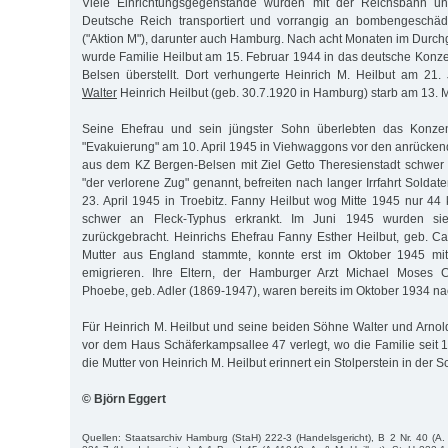
Viele Einrichtungsgegenstände wurden mit der Reichsbahn un
Deutsche Reich transportiert und vorrangig an bombengeschädig
("Aktion M"), darunter auch Hamburg. Nach acht Monaten im Durc
wurde Familie Heilbut am 15. Februar 1944 in das deutsche Konze
Belsen überstellt. Dort verhungerte Heinrich M. Heilbut am 21
Walter
Heinrich Heilbut (geb. 30.7.1920 in Hamburg) starb am 13. 
Seine Ehefrau und sein jüngster Sohn überlebten das Konzent
"Evakuierung" am 10. April 1945 in Viehwaggons vor den anrücken
aus dem KZ Bergen-Belsen mit Ziel Getto Theresienstadt schwer 
"der verlorene Zug" genannt, befreiten nach langer Irrfahrt Sold
23. April 1945 in Troebitz. Fanny Heilbut wog Mitte 1945 nur 44 
schwer an Fleck-Typhus erkrankt. Im Juni 1945 wurden sie
zurückgebracht. Heinrichs Ehefrau Fanny Esther Heilbut, geb. C
Mutter aus England stammte, konnte erst im Oktober 1945 mit
emigrieren. Ihre Eltern, der Hamburger Arzt Michael Moses 
Phoebe, geb. Adler (1869-1947), waren bereits im Oktober 1934 na
Für Heinrich M. Heilbut und seine beiden Söhne Walter und Arnol
vor dem Haus Schäferkampsallee 47 verlegt, wo die Familie seit 
die Mutter von Heinrich M. Heilbut erinnert ein Stolperstein in der 
© Björn Eggert
Quellen: Staatsarchiv Hamburg (StaH) 222-3 (Handelsgericht), B 2 Nr. 40 (A.