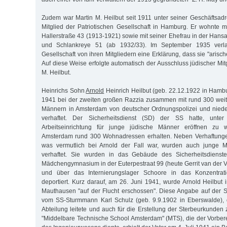
Zudem war Martin M. Heilbut seit 1911 unter seiner Geschäftsa
Mitglied der Patriotischen Gesellschaft in Hamburg. Er wohnte mi
Hallerstraße 43 (1913-1921) sowie mit seiner Ehefrau in der Hans
und Schlankreye 51 (ab 1932/33). Im September 1935 verlan
Gesellschaft von ihren Mitgliedern eine Erklärung, dass sie "aris
Auf diese Weise erfolgte automatisch der Ausschluss jüdischer Mitg
M. Heilbut.
Heinrichs Sohn
Arnold
Heinrich Heilbut (geb. 22.12.1922 in Hamb
1941 bei der zweiten großen Razzia zusammen mit rund 300 weit
Männern in Amsterdam von deutscher Ordnungspolizei und nieder
verhaftet. Der Sicherheitsdienst (SD) der SS hatte, unt
Arbeitseinrichtung für junge jüdische Männer eröffnen zu 
Amsterdam rund 300 Wohnadressen erhalten. Neben Verhaftung
was vermutlich bei Arnold der Fall war, wurden auch junge M
verhaftet. Sie wurden in das Gebäude des Sicherheitsdienst
Mädchengymnasium in der Euterpestraat 99 (heute Gerrit van der V
und über das Internierungslager Schoore in das Konzentrat
deportiert. Kurz darauf, am 26. Juni 1941, wurde Arnold Heilbut 
Mauthausen "auf der Flucht erschossen". Diese Angabe auf der 
vom SS-Sturmmann Karl Schulz (geb. 9.9.1902 in Eberswalde), d
Abteilung leitete und auch für die Erstellung der Sterbeurkunden
"Middelbare Technische School Amsterdam" (MTS), die der Vorber