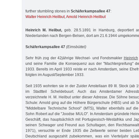
further stumbling stones in
Schäferkampsallee 47
:
Walter Heinrich Heilbut
,
Arnold Heinrich Heilbut
Heinrich M. Heilbut,
geb. 28.5.1891 in Hamburg, deportiert 
Niederlanden nach Bergen-Belsen, dort am 21.6.1944 umgekomm
Schäferkampsallee 47
(Eimsbüttel)
Sehr früh zog der 42jährige Wechsel- und Fondsmakler
Heinrich
und seine Familie die Konsequenz aus der "Machtergreifung" 
1933. Bereits im April 1933 reiste er nach Amsterdam, seine Ehef
folgten im August/September 1933.
Seit 1935 wohnten sie in der Zuider Amstellaan 89 III. Stock (ab
im Stadtteil Scheldebuurt. Auch das Amsterdamer Adres
verzeichnete H. M. Heilbut unter dieser Adresse. Die Söhne besu
Schule: Arnold ging auf die Höhere Bürgerschule (HBS) und ab 
"Middelbare Technische School" (MTS), Walter ebenfalls auf di
Sohn Robert auf die "Joodse MULO". In Amsterdam gründete Heinri
Geschäft, das hauptsächlich mit Portugiesisch-Westafrika und Ja
seinen Schwager und Freund aus Schultagen, den Rechtsanwalt
1971), versuchte er Ende 1935 die Zeitwerte seiner beiden Le
Deutschland ausgezahlt zubekommen, was ein Vierteljahr spät