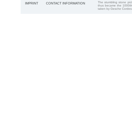
The stumbling stone pi
IMPRINT
CONTACT INFORMATION
thus became the 1000th
taken by Gesche Cordes