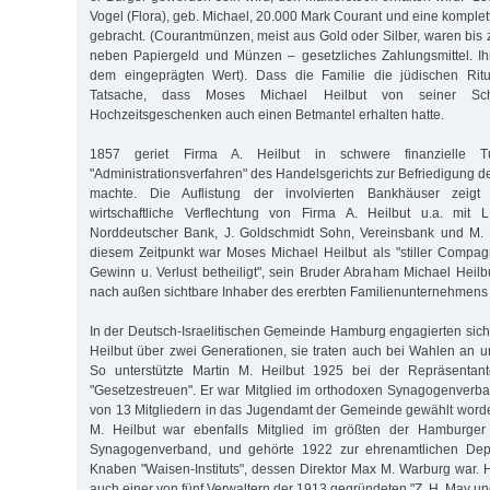
Vogel (Flora), geb. Michael, 20.000 Mark Courant und eine komplet
gebracht. (Courantmünzen, meist aus Gold oder Silber, waren bis 
neben Papiergeld und Münzen – gesetzliches Zahlungsmittel. Ih
dem eingeprägten Wert). Dass die Familie die jüdischen Ritua
Tatsache, dass Moses Michael Heilbut von seiner Sch
Hochzeitsgeschenken auch einen Betmantel erhalten hatte.
1857 geriet Firma A. Heilbut in schwere finanzielle T
"Administrationsverfahren" des Handelsgerichts zur Befriedigung 
machte. Die Auflistung der involvierten Bankhäuser zeig
wirtschaftliche Verflechtung von Firma A. Heilbut u.a. mit
Norddeutscher Bank, J. Goldschmidt Sohn, Vereinsbank und M.
diesem Zeitpunkt war Moses Michael Heilbut als "stiller Compa
Gewinn u. Verlust betheiligt", sein Bruder Abraham Michael Heilb
nach außen sichtbare Inhaber des ererbten Familienunternehmens A
In der Deutsch-Israelitischen Gemeinde Hamburg engagierten sich 
Heilbut über zwei Generationen, sie traten auch bei Wahlen an
So unterstützte Martin M. Heilbut 1925 bei der Repräsentant
"Gesetzestreuen". Er war Mitglied im orthodoxen Synagogenverb
von 13 Mitgliedern in das Jugendamt der Gemeinde gewählt word
M. Heilbut war ebenfalls Mitglied im größten der Hamburger
Synagogenverband, und gehörte 1922 zur ehrenamtlichen Depu
Knaben "Waisen-Instituts", dessen Direktor Max M. Warburg war. H
auch einer von fünf Verwaltern der 1913 gegründeten "Z. H. May und