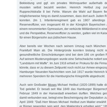
Bekleidung und ggf. ein privates Wohnquartier außerhalb de
mussten selbst bezahlt werden. Heinrich Heilbut zog zu
Rupprechtstraße 8 bei Fehle. Warum die Wahl auf Bayern fiel, 
möglicherweise hing es damit zusammen, dass dort auch Juden R
konnten. (Im 1. Infanterieregiment gab es 1907 allerdings
Reserveoffizier, von insgesamt 48 in der Königlich Bayerischen
einem renommierten Gymnasium, der verkürzte Militärdienst in eine
und die Perspektive, Reserveoffizier zu werden, galten viel im Kai
für einen Bürgersohn aus jüdischem Hause.
Aber bereits vier Wochen nach seinem Umzug nach München 
Frankfurt/ Main ab. Die Hintergründe konnten bislang nicht re
gesundheitliche Einschränkungen sind bei dem 166 cm großen 
Auf seinem Musterungsbogen wurde eine Sehschwäche notiert so
"Landsturm mit Waffe". Im Juni 1916 erhielt er Prokura für die Firm
könnte, dass er zu diesem Zeitpunkt noch nicht zur Armee eingezo
Hamburger Neuesten Nachrichten vom Juli 1917 wurde Heinrich M.
mehreren Spendern für die Hamburgische Kriegshilfe abgedruckt.
Auch sein Großvater
Moses
Michael Heilbut (1820-1899) hatte d
Tod geleitet. Er besaß seit Mai 1849 das Hamburger Bürgerrech
Februar 1849 in der Hansestadt erwerben durften. Welches gese
damit verbunden war, belegt eine Bescheinigung der Deputation 
April 1849: "Daß Herr Moses Michael Heilbut zum Makler erwähl
er Bürger geworden sein wird, den Maklerstock erhalten wird." 18