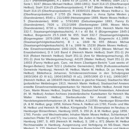
231-7 (Handelsregister), A 1 Band 45 (A 11049, A. & M. Heilbut); StaH 232-
Serie I, 9247 (Moses Michael Heilbut, 1860-1861); StaH 314-15 (Oberfinanzprä
Heilbut); StaH 314-15 (Oberfinanzpräsident), F 947 (Martin Moses Heilbut u. 
StaH 314-15 (Oberfinanzpräsident), R 1939/0101 (Martin Moses Heilbut u. So
(Oberfinanzpräsident), F 1755 (Dr. Henry Minden u. Anna Sphie Minden g
(Standesämter), 8540 u. 211/1889 (Heiratsregister 1889, Martin Moses Heilbut 
5 (Standesämter), 9090 u. 579/1893 (Geburtsregister 1893, Fanny E
(Standesämter), 7926 u. 1512/1899 (Sterberegister 1899, Moses Micha
(Standesämter), 8730 u. 649/1919 (Heiratsregister 1919, Heinrich Martin He
332-7, Staatsangehörigkeitsaufsicht), A I e 40 Bd. 6 (Bürgerregister 1845
Heilbut, Bürgerrecht 25.5.1849 Nr. 655; StaH 332-7 (Staatsangehörigkeits
(Bürgerregister 1876-1896 A-K), Martin M. Heilbut, Bürgerrecht 4.1.18
(Staatsangehörigkeitsaufsicht), B I a, 1849 Nr. 655 (Moses Micha
(Staatsangehörigkeitsaufsicht), B I a, 1889 Nr. 15230 (Martin Moses Heilbut)
Alte Einwohnermeldekartei 1892-1925, Rollfilm K 6222 (Moses Michael Heilb
Ersatzbehörden), D II 143 Band 4 (Heinrich Martin Heilbut); StaH 351-11 (
916 (Robert Heinrich Heilbut); StaH 351-11 (Amt für Wiedergutmachung), 45
351-11 (Amt für Wiedergutmachung), 44105 (Walter Heilbut); StaH 351-11 (A
14933 (Fanny Heilbut geb. Caro, mit ihrem 13seitigem Bericht "Last weeks of 
Bergen-Belsen); StaH 522-1 (Jüdische Gemeinden), 992b (Kultussteuerkartei 
Gemeinde Hamburg), Heinrich M. Heilbut, Martin M. Heilbut, Dr. jur. Henry Mi
Heilbut); Bibliotheca Johannei, Schülerverzeichnisse in den Schulprog
1903/1904 (O III b1), 1904/1905(O III a1), 1905/1906 (O II b1), 1906/1907
(Heinrich Heilbut, ab 1904/05 Henri Minden in gleicher Klasse); Stadtarchiv
(polizeilicher Meldebogen 1913, Heinrich Martin Heilbut); Stadsarchief Amste
erstellte Einwohnermelderegisterkarten für Heinrich Martin Heilbut, Arnold Hei
Caro, Martin Moses Heilbut, Sophie Elias); Stadsarchief Amsterdam, Adresb
(H. M. Heilbut); Arolsen Archives (niederländische Karteikarten für Heinrich Mar
Walter Heinrich Heilbut; Sterbeurkunde für Arnold Heilbut); H
Handelsregisterinformationen (A. & M. Heilbut, A 11059); Hamburger Börsenfi
(A. & M. Heilbut, gegr. 1858, frühere Firma A. Heilbut um 1760, Fonds- und We
M. Heilbut und Heinrich M. Heilbut, Königstraße 7-9, Börsenplatz im Neubau z
Hamburger Börsenfirmen, Hamburg 1935, S. 350 (A. & M. Heilbut, gegr. 1858, f
1760, Fonds- und Wechselmakler, Inhaber Martin Moses Heilbut, Schlankreye
zwischen Pfeiler 56 und 57); Ina Lorenz, Die Juden in Hamburg zur Zeit der W
Hamburg 1987, S. 465 (Heinrich M. Heilbut), S. 198 u. 871 (Martin M. Heilbut
Rechtsanwälte in Hamburg. Ausgrenzung und Verfolgung im NS-Staat, Ham
Minden), S. 155 (Herbert Samson); Hermann Rumschöttel, Bildung und Herkunft