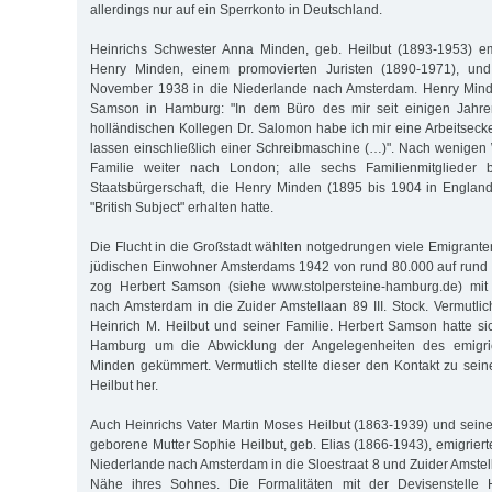
allerdings nur auf ein Sperrkonto in Deutschland.
Heinrichs Schwester Anna Minden, geb. Heilbut (1893-1953) e
Henry Minden, einem promovierten Juristen (1890-1971), und
November 1938 in die Niederlande nach Amsterdam. Henry Mind
Samson in Hamburg: "In dem Büro des mir seit einigen Jahre
holländischen Kollegen Dr. Salomon habe ich mir eine Arbeitsecke
lassen einschließlich einer Schreibmaschine (…)". Nach wenigen
Familie weiter nach London; alle sechs Familienmitglieder b
Staatsbürgerschaft, die Henry Minden (1895 bis 1904 in Englan
"British Subject" erhalten hatte.
Die Flucht in die Großstadt wählten notgedrungen viele Emigranten
jüdischen Einwohner Amsterdams 1942 von rund 80.000 auf rund 
zog Herbert Samson (siehe www.stolpersteine-hamburg.de) mi
nach Amsterdam in die Zuider Amstellaan 89 III. Stock. Vermutlic
Heinrich M. Heilbut und seiner Familie. Herbert Samson hatte si
Hamburg um die Abwicklung der Angelegenheiten des emigri
Minden gekümmert. Vermutlich stellte dieser den Kontakt zu se
Heilbut her.
Auch Heinrichs Vater Martin Moses Heilbut (1863-1939) und sein
geborene Mutter Sophie Heilbut, geb. Elias (1866-1943), emigrier
Niederlande nach Amsterdam in die Sloestraat 8 und Zuider Amstel
Nähe ihres Sohnes. Die Formalitäten mit der Devisenstelle 