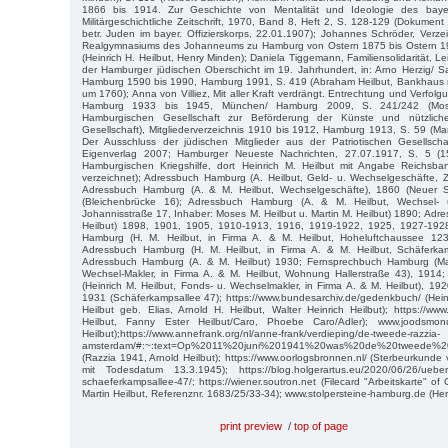
1866 bis 1914. Zur Geschichte von Mentalität und Ideologie des bayeris
Militärgeschichtliche Zeitschrift, 1970, Band 8, Heft 2, S. 128-129 (Dokumen
betr. Juden im bayer. Offizierskorps, 22.01.1907); Johannes Schröder, Verzei
Realgymnasiums des Johanneums zu Hamburg von Ostern 1875 bis Ostern 1
(Heinrich H. Heilbut, Henry Minden); Daniela Tiggemann, Familiensolidarität, L
der Hamburger jüdischen Oberschicht im 19. Jahrhundert, in: Arno Herzig/ 
Hamburg 1590 bis 1990, Hamburg 1991, S. 419 (Abraham Heilbut, Bankhaus mi
um 1760); Anna von Villiez, Mit aller Kraft verdrängt. Entrechtung und Verfolgu
Hamburg 1933 bis 1945, München/ Hamburg 2009, S. 241/242 (Mos
Hamburgischen Gesellschaft zur Beförderung der Künste und nützliche
Gesellschaft), Mitgliederverzeichnis 1910 bis 1912, Hamburg 1913, S. 59 (Mart
Der Ausschluss der jüdischen Mitglieder aus der Patriotischen Gesellschaf
Eigenverlag 2007; Hamburger Neueste Nachrichten, 27.07.1917, S. 5 (1
Hamburgischen Kriegshilfe, dort Heinrich M. Heilbut mit Angabe Reichsba
verzeichnet); Adressbuch Hamburg (A. Heilbut, Geld- u. Wechselgeschäfte, 
Adressbuch Hamburg (A. & M. Heilbut, Wechselgeschäfte), 1860 (Neuer 
(Bleichenbrücke 16); Adressbuch Hamburg (A. & M. Heilbut, Wechsel- 
Johannisstraße 17, Inhaber: Moses M. Heilbut u. Martin M. Heilbut) 1890; Adr
Heilbut) 1898, 1901, 1905, 1910-1913, 1916, 1919-1922, 1925, 1927-192
Hamburg (H. M. Heilbut, in Firma A. & M. Heilbut, Hoheluftchaussee 12
Adressbuch Hamburg (H. M. Heilbut, in Firma A. & M. Heilbut, Schäferka
Adressbuch Hamburg (A. & M. Heilbut) 1930; Fernsprechbuch Hamburg (Mar
Wechsel-Makler, in Firma A. & M. Heilbut, Wohnung Hallerstraße 43), 191
(Heinrich M. Heilbut, Fonds- u. Wechselmakler, in Firma A. & M. Heilbut), 19
1931 (Schäferkampsallee 47); https://www.bundesarchiv.de/gedenkbuch/ (Heinr
Heilbut geb. Elias, Arnold H. Heilbut, Walter Heinrich Heilbut); https://www
Heilbut, Fanny Ester Heilbut/Caro, Phoebe Caro/Adler); www.joodsmonu
Heilbut);https://www.annefrank.org/nl/anne-frank/verdieping/de-tweede-razzia-
amsterdam/#:~:text=Op%2011%20juni%201941%20was%20de%20tweede%20
(Razzia 1941, Arnold Heilbut); https://www.oorlogsbronnen.nl/ (Sterbeurkunde 
mit Todesdatum 13.3.1945); https://blog.holgerartus.eu/2020/06/26/ueber-di
schaeferkampsallee-47/; https://wiener.soutron.net (Filecard "Arbeitskarte" o
Martin Heilbut, Referenznr. 1683/25/33-34); www.stolpersteine-hamburg.de (He
print preview
/
top of page