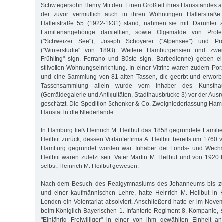
Schwiegersohn Henry Minden. Einen Großteil ihres Hausstandes a
der zuvor vermutlich auch in ihren Wohnungen Hallerstraß
Hallerstraße 55 (1922-1931) stand, nahmen sie mit. Darunter a
Familienangehörige darstellten, sowie Ölgemälde von Profe
("Schweizer See"), Joseph Schoyerer ("Alpensee") und Pro
("Winterstudie" von 1893). Weitere Hamburgensien und zwei
Frühling" sign. Ferrano und Büste sign. Barbedienne) geben e
stilvollen Wohnungseinrichtung. In einer Vitrine waren zudem Por
und eine Sammlung von 81 alten Tassen, die geerbt und erwor
Tassensammlung allein wurde vom Inhaber des Kunsth
(Gemäldegalerie und Antiquitäten, Stadthausbrücke 3) vor der Aus
geschätzt. Die Spedition Schenker & Co. Zweigniederlassung Hamb
Hausrat in die Niederlande.
In Hamburg ließ Heinrich M. Heilbut das 1858 gegründete Famil
Heilbut zurück, dessen Vorläuferfirma A. Heilbut bereits um 1760
Hamburg gegründet worden war. Inhaber der Fonds- und Wechse
Heilbut waren zuletzt sein Vater Martin M. Heilbut und von 1920
selbst, Heinrich M. Heilbut gewesen.
Nach dem Besuch des Realgymnasiums des Johanneums bis zu
und einer kaufmännischen Lehre, hatte Heinrich M. Heilbut i
London ein Volontariat absolviert. Anschließend hatte er im No
beim Königlich Bayerischen 1. Infanterie Regiment 8. Kompanie, s
"Einjährig Freiwilliger" in einer von ihm gewählten Einheit an