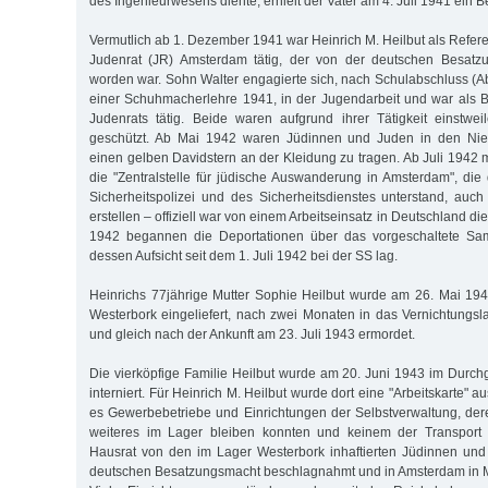
des Ingenieurwesens diente, erhielt der Vater am 4. Juli 1941 ein B
Vermutlich ab 1. Dezember 1941 war Heinrich M. Heilbut als Referent
Judenrat (JR) Amsterdam tätig, der von der deutschen Besatzu
worden war. Sohn Walter engagierte sich, nach Schulabschluss (A
einer Schuhmacherlehre 1941, in der Jugendarbeit und war als 
Judenrats tätig. Beide waren aufgrund ihrer Tätigkeit einstwei
geschützt. Ab Mai 1942 waren Jüdinnen und Juden in den Niede
einen gelben Davidstern an der Kleidung zu tragen. Ab Juli 1942 
die "Zentralstelle für jüdische Auswanderung in Amsterdam", di
Sicherheitspolizei und des Sicherheitsdienstes unterstand, auch 
erstellen – offiziell war von einem Arbeitseinsatz in Deutschland di
1942 begannen die Deportationen über das vorgeschaltete Sam
dessen Aufsicht seit dem 1. Juli 1942 bei der SS lag.
Heinrichs 77jährige Mutter Sophie Heilbut wurde am 26. Mai 19
Westerbork eingeliefert, nach zwei Monaten in das Vernichtungsla
und gleich nach der Ankunft am 23. Juli 1943 ermordet.
Die vierköpfige Familie Heilbut wurde am 20. Juni 1943 im Durc
interniert. Für Heinrich M. Heilbut wurde dort eine "Arbeitskarte" a
es Gewerbebetriebe und Einrichtungen der Selbstverwaltung, dere
weiteres im Lager bleiben konnten und keinem der Transport 
Hausrat von den im Lager Westerbork inhaftierten Jüdinnen un
deutschen Besatzungsmacht beschlagnahmt und in Amsterdam in M