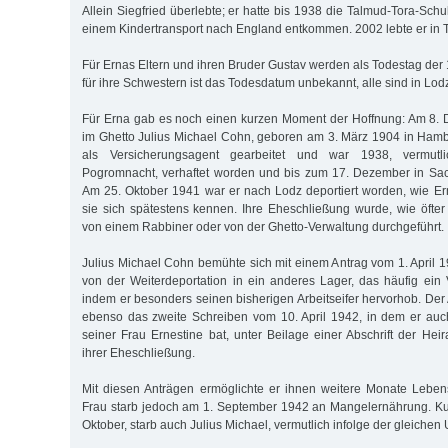
Allein Siegfried überlebte; er hatte bis 1938 die Talmud-Tora-Sch
einem Kindertransport nach England entkommen. 2002 lebte er in Te
Für Ernas Eltern und ihren Bruder Gustav werden als Todestag der 
für ihre Schwestern ist das Todesdatum unbekannt, alle sind in Lod
Für Erna gab es noch einen kurzen Moment der Hoffnung: Am 8. 
im Ghetto Julius Michael Cohn, geboren am 3. März 1904 in Hambu
als Versicherungsagent gearbeitet und war 1938, vermu
Pogromnacht, verhaftet worden und bis zum 17. Dezember in Sac
Am 25. Oktober 1941 war er nach Lodz deportiert worden, wie Er
sie sich spätestens kennen. Ihre Eheschließung wurde, wie öfte
von einem Rabbiner oder von der Ghetto-Verwaltung durchgeführt.
Julius Michael Cohn bemühte sich mit einem Antrag vom 1. April 
von der Weiterdeportation in ein anderes Lager, das häufig ein 
indem er besonders seinen bisherigen Arbeitseifer hervorhob. Der 
ebenso das zweite Schreiben vom 10. April 1942, in dem er auc
seiner Frau Ernestine bat, unter Beilage einer Abschrift der Hei
ihrer Eheschließung.
Mit diesen Anträgen ermöglichte er ihnen weitere Monate Leben
Frau starb jedoch am 1. September 1942 an Mangelernährung. Kur
Oktober, starb auch Julius Michael, vermutlich infolge der gleichen