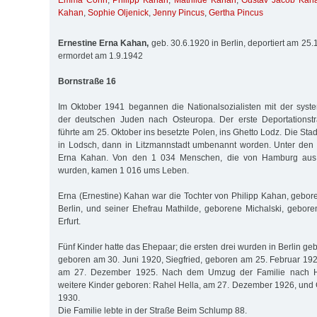
Emma Cohn
,
Philipp Kahan
,
Mathilde Kahan
,
Gustav Jacob Kah
Kahan
,
Sophie Oljenick
,
Jenny Pincus
,
Gertha Pincus
Ernestine Erna Kahan,
geb. 30.6.1920 in Berlin, deportiert am 25.
ermordet am 1.9.1942
Bornstraße 16
Im Oktober 1941 begannen die Nationalsozialisten mit der syst
der deutschen Juden nach Osteuropa. Der erste Deportationst
führte am 25. Oktober ins besetzte Polen, ins Ghetto Lodz. Die Sta
in Lodsch, dann in Litzmannstadt umbenannt worden. Unter den 
Erna Kahan. Von den 1 034 Menschen, die von Hamburg aus 
wurden, kamen 1 016 ums Leben.
Erna (Ernestine) Kahan war die Tochter von Philipp Kahan, gebore
Berlin, und seiner Ehefrau Mathilde, geborene Michalski, gebore
Erfurt.
Fünf Kinder hatte das Ehepaar; die ersten drei wurden in Berlin geb
geboren am 30. Juni 1920, Siegfried, geboren am 25. Februar 19
am 27. Dezember 1925. Nach dem Umzug der Familie nach 
weitere Kinder geboren: Rahel Hella, am 27. Dezember 1926, und 
1930.
Die Familie lebte in der Straße Beim Schlump 88.