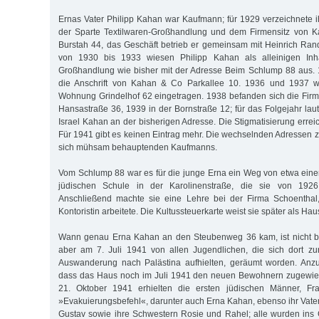
Ernas Vater Philipp Kahan war Kaufmann; für 1929 verzeichnete 
der Sparte Textilwaren-Großhandlung und dem Firmensitz von 
Burstah 44, das Geschäft betrieb er gemeinsam mit Heinrich Ra
von 1930 bis 1933 wiesen Philipp Kahan als alleinigen Inha
Großhandlung wie bisher mit der Adresse Beim Schlump 88 aus. 
die Anschrift von Kahan & Co Parkallee 10. 1936 und 1937 wa
Wohnung Grindelhof 62 eingetragen. 1938 befanden sich die Fir
Hansastraße 36, 1939 in der Bornstraße 12; für das Folgejahr laut
Israel Kahan an der bisherigen Adresse. Die Stigmatisierung erreic
Für 1941 gibt es keinen Eintrag mehr. Die wechselnden Adressen z
sich mühsam behauptenden Kaufmanns.
Vom Schlump 88 war es für die junge Erna ein Weg von etwa einer 
jüdischen Schule in der Karolinenstraße, die sie von 192
Anschließend machte sie eine Lehre bei der Firma Schoenthal
Kontoristin arbeitete. Die Kultussteuerkarte weist sie später als Hau
Wann genau Erna Kahan an den Steubenweg 36 kam, ist nicht b
aber am 7. Juli 1941 von allen Jugendlichen, die sich dort zu
Auswanderung nach Palästina aufhielten, geräumt worden. Anz
dass das Haus noch im Juli 1941 den neuen Bewohnern zugewie
21. Oktober 1941 erhielten die ersten jüdischen Männer, F
»Evakuierungsbefehl«, darunter auch Erna Kahan, ebenso ihr Vater, 
Gustav sowie ihre Schwestern Rosie und Rahel; alle wurden ins G