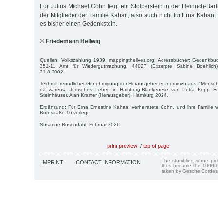
Für Julius Michael Cohn liegt ein Stolperstein in der Heinrich-Bart
der Mitglieder der Familie Kahan, also auch nicht für Erna Kahan, 
es bisher einen Gedenkstein.
© Friedemann Hellwig
Quellen: Volkszählung 1939, mappingthelives.org; Adressbücher; Gedenkb
351-11 Amt für Wiedergutmachung, 44027 (Exzerpte Sabine Boehlich)
21.8.2002.
Text mit freundlicher Genehmigung der Herausgeber entnommen aus: "Menschen
da waren«: Jüdisches Leben in Hamburg-Blankenese von Petra Bopp Fri
Steinhäuser, Alan Kramer (Herausgeber), Hamburg 2024.
Ergänzung: Für Erna Ernestine Kahan, verheiratete Cohn, und ihre Familie w
Bornstraße 16 verlegt.
Susanne Rosendahl, Februar 2026
print preview
/
top of page
The stumbling stone pi
IMPRINT
CONTACT INFORMATION
thus became the 1000th
taken by Gesche Cordes