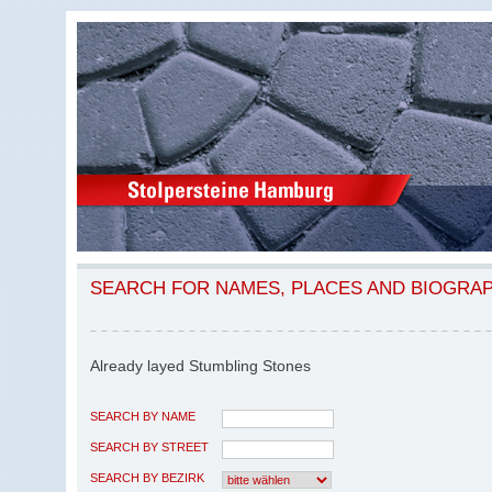
SEARCH FOR NAMES, PLACES AND BIOGRA
Already layed Stumbling Stones
SEARCH BY NAME
SEARCH BY STREET
SEARCH BY BEZIRK