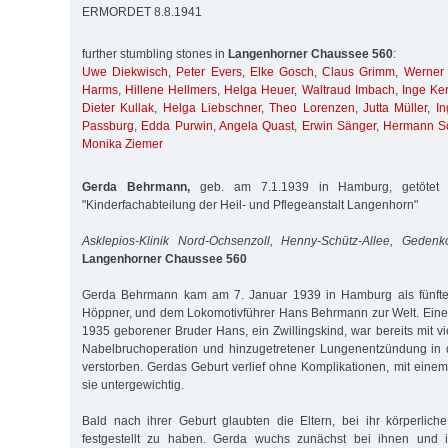
ERMORDET 8.8.1941
further stumbling stones in
Langenhorner Chaussee 560
:
Uwe Diekwisch
,
Peter Evers
,
Elke Gosch
,
Claus Grimm
,
Werner
Harms
,
Hillene Hellmers
,
Helga Heuer
,
Waltraud Imbach
,
Inge Ke
Dieter Kullak
,
Helga Liebschner
,
Theo Lorenzen
,
Jutta Müller
,
In
Passburg
,
Edda Purwin
,
Angela Quast
,
Erwin Sänger
,
Hermann S
Monika Ziemer
Gerda Behrmann,
geb. am 7.1.1939 in Hamburg, getötet 
"Kinderfachabteilung der Heil- und Pflegeanstalt Langenhorn"
Asklepios-Klinik Nord-Ochsenzoll, Henny-Schütz-Allee, Gedenk
Langenhorner Chaussee 560
Gerda Behrmann kam am 7. Januar 1939 in Hamburg als fünftes
Höppner, und dem Lokomotivführer Hans Behrmann zur Welt. Eines 
1935 geborener Bruder Hans, ein Zwillingskind, war bereits mit v
Nabelbruchoperation und hinzugetretener Lungenentzündung in d
verstorben. Gerdas Geburt verlief ohne Komplikationen, mit eine
sie untergewichtig.
Bald nach ihrer Geburt glaubten die Eltern, bei ihr körperlic
festgestellt zu haben. Gerda wuchs zunächst bei ihnen und i