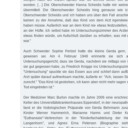
worden. […] Die Oberschwester Hanna Scheidis hatte mir weine
übermittelt. Die Oberschwester Scheidis hing genauso wie 
Oberschwester Scheidis und ich haben uns über den Fall anschl
kamen zu der Annahme, daß das Kind von dem Arzt irgendwie e
haben müsse. Außerlich war an dem Kind nie etwas festzustellen, 
an der Hüfte. Ich selbst habe im Untersuchungszimmer des Arzt
etwas finden würde, um Aufschluß darüber zu erhalten, was mit
war."
Auch Schwester Sophie Pertzel hatte die kleine Gerda gern, w
gewesen sei. Am 4. Februar 1948 erinnerte sie sich 
Untersuchungsgericht, dass sie Gerda, nachdem sie mittags von i
sie gut gegessen habe, zu Friedrich Knigge ins Untersuchungszi
"Untersuchung" spuckte sie das Essen aus und schlief dann auffäl
Arzt später darauf aufmerksam machte, äußerte er: "Ach, lassen Si
zurecht." "Das Kind ist gestorben, ich kann aber nicht mehr sagen
Tod eingetreten ist."
Der Mediziner Marc Burlon machte im Jahre 2006 eine erschre
Keller des Universitätskrankenhauses Eppendorf, in der neuropa
fand er die histologischen Präparate von Gerda Behrmann zu
Kinder Werner Hammerich, Marianne Harms und Dieter Kul
"Euthanasie"-Verbrechen in der "Kinderfachabteilung der Hei
Langenhorn", und Agnes Erna Petersen (Biographie siehe