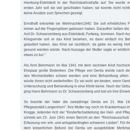
Hamburg-Eidelstedt in der Reichsbahnstraße auf. Sie wurde ev
ersten Jahr soll sie viel geschlafen haben; sie konnte nicht rich
keine Ansätze zum Sprechen gezeigt.
Ernsthaft erkrankte sie Weihnachten1940. Sie soll erhebliches 
immer auf die Fingerspitzen gebissen haben. Daraufhin ließen die
Arzt Dr. Schwarzenberg aus Eidelstedt, Furtweg, kommen. Nach Au
Kriegsende soll er das Kind besehen, es dann einfach ins Be
geäußert haben, das Kind sei rachitisch, da gebe es wenig Hof
gesund werden würde. Nach Aussage der Mutter sagte er wörtlich
etwas zu tun."
Als Anni Behrmann im Mai 1941 mit dem sechsten Kind hochsch
Ehepaar große Bedenken. Die Pflege von Gerda würde nach der
des Wochenbettes schwer werden und eine Behandlung allein 
würde ihnen nicht weiterhelfen. Es sei wohl am besten, wenn Gerd
Untersuchung und Behandlung in eine Klinik käme. Nach der Gebu
ging Hans Behrmann zu Dr. Schwarzenberg und bat um ihre Einwe
So brachte der Vater die zweijährige Gerda am 21. Mai 19
Pflegeanstalt Langenhorn". Ihre Mutter lag noch im Krankenhaus i
Knigge, leitender Arzt der "Kinderfachabteilung der Heil- und Pfl
schrieb am 23. Juni 1941 einen Bericht an den "Reichsausschuß 
Erfassung von erb- und anlagebedingten schweren Leiden". Für ih
dem körperlichen Befund bei Gerda um ausgebildete Merkma