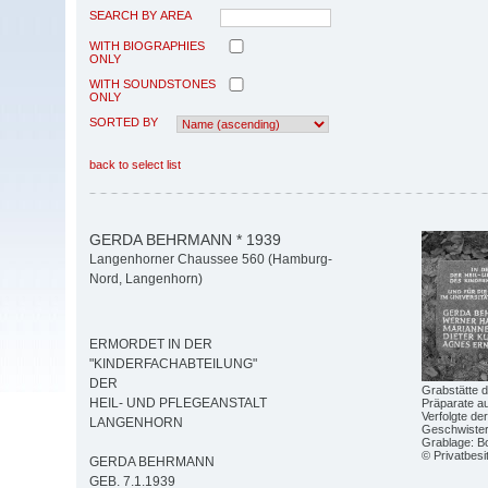
SEARCH BY AREA
WITH BIOGRAPHIES
ONLY
WITH SOUNDSTONES
ONLY
SORTED BY
back to select list
GERDA BEHRMANN * 1939
Langenhorner Chaussee 560 (Hamburg-
Nord, Langenhorn)
ERMORDET IN DER
"KINDERFACHABTEILUNG"
DER
Grabstätte d
HEIL- UND PFLEGEANSTALT
Präparate au
Verfolgte de
LANGENHORN
Geschwister-
Grablage: Bo
© Privatbesi
GERDA BEHRMANN
GEB. 7.1.1939