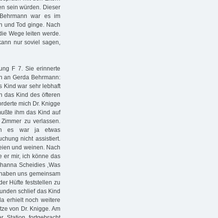
den sein würden. Dieser
s Behrmann war es im
en und Tod ginge. Nach
die Wege leiten werde.
ann nur soviel sagen,
ung F 7. Sie erinnerte
in an Gerda Behrmann:
 Kind war sehr lebhaft
n das Kind des öfteren
rderte mich Dr. Knigge
mußte ihm das Kind auf
 Zimmer zu verlassen.
enn es war ja etwas
hung nicht assistiert.
hreien und weinen. Nach
e er mir, ich könne das
Johanna Scheidies ‚Was
r haben uns gemeinsam
r Hüfte feststellen zu
tunden schlief das Kind
a erhielt noch weitere
tze von Dr. Knigge. Am
 Station fortgebracht