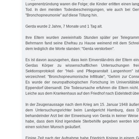
Lungenentzündung waren die Folge; die Kinder erlitten einen la
Tod. In den meisten Todesbescheinigungen, wie auch bei Gerd
"Bronchopneumonie" auf diese Tötung hin.
Gerda wurde 2 Jahre, 7 Monate und 1 Tag alt.
Ihre Eltern wurden zweieinhalb Stunden später per Telegramm
Behrmann fand seine Ehefrau zu Hause weinend mit dem Schreibe
dem lediglich die Worte standen: "Gerda verstorben".
Es ist davon auszugehen, dass kein Einverständnis der Eltern ein
Gerdas Körper zu wissenschaftlichen Untersuchungen fr
Sektionsprotokoll der "Heil- und Pflegeanstalt Langenhorn" 
verzeichnet: "Bronchopneumonische Infiltrate", "Gehirn zur Con
Es wurde der neuropathologischen Forschung im Universitäts
Eppendorf übersandt. Die Todesursache erfuhren die Eltern nicht.
Leiche aus dem Krankenhaus auf den Friedhof nach Eidelstedt übe
In der Zeugenaussage nach dem Krieg am 15. Januar 1948 äuße
dem Untersuchungsrichter beim Landgericht Hamburg, dass D
behandelnder Arzt bei der Einweisung von Gerda in keiner Weis
habe, dass dem Kind irgendwie Sterbehilfe gegeben werden kön
einen solchen Wunsch geäußert.
Einige Zeit nach der Aufnahme habe Friedrich Knigge in einem G