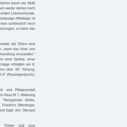
 Jahren kaum die Stufe
allein weder stehen noch
r ersten Lebensmonate.
mässige Affektlage ist
t man schliesslich noch
serungen, so kann das
iter, die "Eltern sind
n, wenn das Kind ‚von
ehandlung einzuleiten."
 einer Spritze, einer
Knigge erfolgten am 8.
 von über 39°. Atmung,
R.G" (Rasselgeräusch),
l- und Pflegeanstalt
 in Haus M 7, Abteilung
"Mongoloide Idiotie,
riedrich Ofterdinger,
und fügte den Stempel
el. Fieber und eine