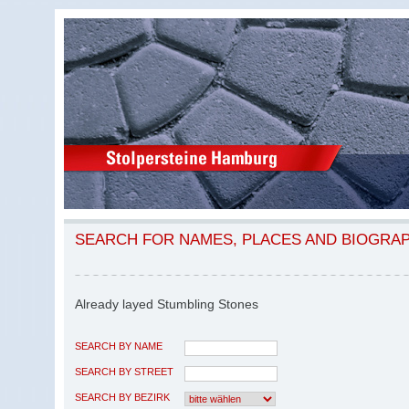
SEARCH FOR NAMES, PLACES AND BIOGRA
Already layed Stumbling Stones
SEARCH BY NAME
SEARCH BY STREET
SEARCH BY BEZIRK