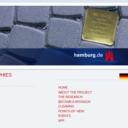
PHIES
HOME
ABOUT THE PROJECT
THE RESEARCH
BECOME A SPONSOR
CLEANING
POINTS OF VIEW
EVENTS
APP