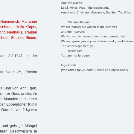
And the places
Łódź, Minsk, Riga, Theresienstadt,
Auschwitz, Chelmno, Majdanek, Sobibor, Treblinka ..
 Hammerich
,
Marianne
We look for you
rsebaum
,
Hella Körper
,
Whose names are written in the archives
and the heavens.
grid Neuhaus
,
Traudel
We find you in places of terror and persecution.
cheel
,
Gottfried Simon
,
We recognise you in your children and grandchildren
The stones speak of you,
every day.
You are not forgotten.
am 8.8.1941 in der
Inge Grolle
(translation by Dr. Anne Stokes and Ingrid Haas)
ort Haus 25, Einfahrt
 Kind von Anni, geb.
ihrer Geschwister, ihr
ier Monaten nach einer
er Eppendorfer Klinik
m Gewicht von 2 kg war
he und geistige Mängel
hren Geschwistern in