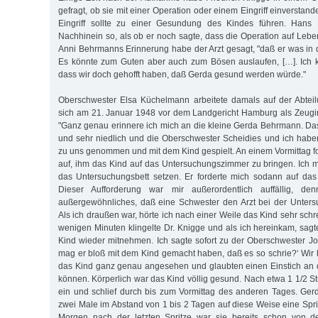
gefragt, ob sie mit einer Operation oder einem Eingriff einverstan
Eingriff sollte zu einer Gesundung des Kindes führen. Han
Nachhinein so, als ob er noch sagte, dass die Operation auf Leb
Anni Behrmanns Erinnerung habe der Arzt gesagt, "daß er was in 
Es könnte zum Guten aber auch zum Bösen auslaufen, […]. Ich k
dass wir doch gehofft haben, daß Gerda gesund werden würde."
Oberschwester Elsa Küchelmann arbeitete damals auf der Abteil
sich am 21. Januar 1948 vor dem Landgericht Hamburg als Zeug
"Ganz genau erinnere ich mich an die kleine Gerda Behrmann. Das
und sehr niedlich und die Oberschwester Scheidies und ich habe
zu uns genommen und mit dem Kind gespielt. An einem Vormittag fo
auf, ihm das Kind auf das Untersuchungszimmer zu bringen. Ich 
das Untersuchungsbett setzen. Er forderte mich sodann auf das
Dieser Aufforderung war mir außerordentlich auffällig, d
außergewöhnliches, daß eine Schwester den Arzt bei der Untersuc
Als ich draußen war, hörte ich nach einer Weile das Kind sehr sc
wenigen Minuten klingelte Dr. Knigge und als ich hereinkam, sagt
Kind wieder mitnehmen. Ich sagte sofort zu der Oberschwester 
mag er bloß mit dem Kind gemacht haben, daß es so schrie?‘ Wi
das Kind ganz genau angesehen und glaubten einen Einstich an de
können. Körperlich war das Kind völlig gesund. Nach etwa 1 1/2 S
ein und schlief durch bis zum Vormittag des anderen Tages. Gerd
zwei Male im Abstand von 1 bis 2 Tagen auf diese Weise eine Spri
Morgen nach der letzten Spritze war sie bereits schon von der