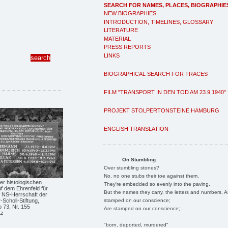
SEARCH FOR NAMES, PLACES, BIOGRAPHIE
NEW BIOGRAPHIES
INTRODUCTION, TIMELINES, GLOSSARY
LITERATURE
MATERIAL
PRESS REPORTS
LINKS
BIOGRAPHICAL SEARCH FOR TRACES
FILM "TRANSPORT IN DEN TOD AM 23.9.1940"
PROJEKT STOLPERTONSTEINE HAMBURG
ENGLISH TRANSLATION
On Stumbling
Over stumbling stones?
No, no one stubs their toe against them.
er histologischen
They're embedded so evenly into the paving.
f dem Ehrenfeld für
But the names they carry, the letters and numbers, A
r NS-Herrschaft der
stamped on our conscience;
Scholl-Stiftung,
 73, Nr. 155
Are stamped on our conscience;
tz
"born, deported, murdered"