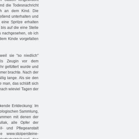
nd die Todesnachricht
ich an dem Kind. Die
ießend unterhalten und
ine Spritze erhalten
bis auf die eine Stelle
es nachgesehen, ob ich
 dem Kinde vorgefallen
eil sie "so niedlich"
als Zeugin vor dem
hr gefüttert wurde und
mmer brachte. Nach der
lig lange. Als sie den
e man, das schläft sich
 nach wieviel Tagen der
ckende Entdeckung: Im
thologischen Sammlung,
sammen mit denen der
lak, alle Opfer der
l- und Pflegeanstalt
 www.stolpersteine-