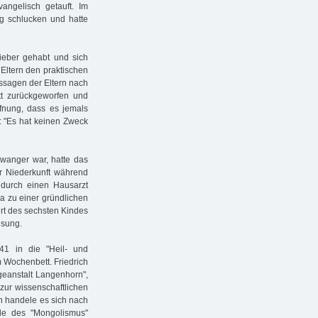
angelisch getauft. Im
tig schlucken und hatte
Fieber gehabt und sich
 Eltern den praktischen
ssagen der Eltern nach
tt zurückgeworfen und
fnung, dass es jemals
: "Es hat keinen Zweck
wanger war, hatte das
 Niederkunft während
durch einen Hausarzt
a zu einer gründlichen
rt des sechsten Kindes
isung.
41 in die "Heil- und
m Wochenbett. Friedrich
egeanstalt Langenhorn",
zur wissenschaftlichen
n handele es sich nach
le des "Mongolismus"