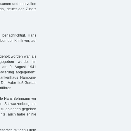
ngsamen und qualvollen
a, deutet der Zusatz
 benachrichtigt. Hans
n der Klinik vor, auf
geholt worden war, als
eigegeben wurde. Im
ist am 9. August 1941
servierung abgegeben".
krankenhaus Hamburg-
 Der Vater ließ Gerdas
rführen.
rte Hans Behrmann vor
r. Schwarzenberg als
e zu erkennen gegeben
nte, auch habe er nie
espräch mit den Eltern