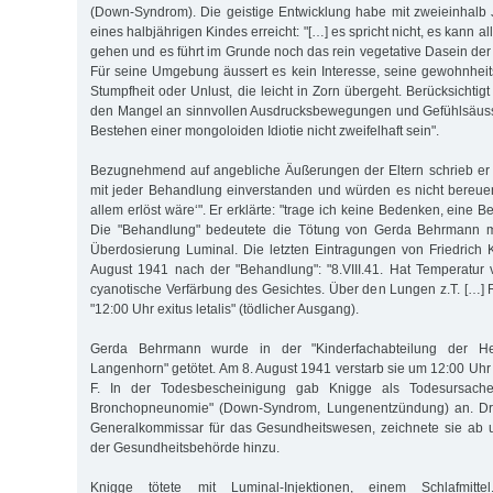
(Down-Syndrom). Die geistige Entwicklung habe mit zweieinhalb
eines halbjährigen Kindes erreicht: "[…] es spricht nicht, es kann 
gehen und es führt im Grunde noch das rein vegetative Dasein de
Für seine Umgebung äussert es kein Interesse, seine gewohnheits
Stumpfheit oder Unlust, die leicht in Zorn übergeht. Berücksichtig
den Mangel an sinnvollen Ausdrucksbewegungen und Gefühlsäus
Bestehen einer mongoloiden Idiotie nicht zweifelhaft sein".
Bezugnehmend auf angebliche Äußerungen der Eltern schrieb er we
mit jeder Behandlung einverstanden und würden es nicht bereue
allem erlöst wäre‘". Er erklärte: "trage ich keine Bedenken, eine B
Die "Behandlung" bedeutete die Tötung von Gerda Behrmann mit
Überdosierung Luminal. Die letzten Eintragungen von Friedrich 
August 1941 nach der "Behandlung": "8.VIII.41. Hat Temperatur
cyanotische Verfärbung des Gesichtes. Über den Lungen z.T. […] 
"12:00 Uhr exitus letalis" (tödlicher Ausgang).
Gerda Behrmann wurde in der "Kinderfachabteilung der Hei
Langenhorn" getötet. Am 8. August 1941 verstarb sie um 12:00 Uhr
F. In der Todesbescheinigung gab Knigge als Todesursache 
Bronchopneunomie" (Down-Syndrom, Lungenentzündung) an. Dr. F
Generalkommissar für das Gesundheitswesen, zeichnete sie ab 
der Gesundheitsbehörde hinzu.
Knigge tötete mit Luminal-Injektionen, einem Schlafmitt