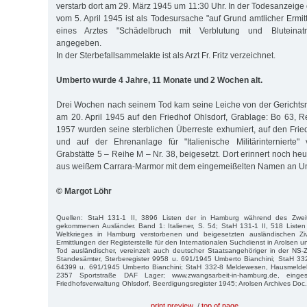
verstarb dort am 29. März 1945 um 11:30 Uhr. In der Todesanzeige
vom 5. April 1945 ist als Todesursache "auf Grund amtlicher Ermi
eines Arztes "Schädelbruch mit Verblutung und Bluteinatm
angegeben.
In der Sterbefallsammelakte ist als Arzt Fr. Fritz verzeichnet.
Umberto wurde 4 Jahre, 11 Monate und 2 Wochen alt.
Drei Wochen nach seinem Tod kam seine Leiche von der Gerichts
am 20. April 1945 auf den Friedhof Ohlsdorf, Grablage: Bo 63, Re
1957 wurden seine sterblichen Überreste exhumiert, auf den Fried
und auf der Ehrenanlage für "Italienische Militärinternierte"
Grabstätte 5 – Reihe M – Nr. 38, beigesetzt. Dort erinnert noch heu
aus weißem Carrara-Marmor mit dem eingemeißelten Namen an U
© Margot Löhr
Quellen: StaH 131-1 II, 3896 Listen der in Hamburg während des Zwei
gekommenen Ausländer. Band 1: Italiener, S. 54; StaH 131-1 II, 518 Liste
Weltkrieges in Hamburg verstorbenen und beigesetzten ausländischen Zivi
Ermittlungen der Registerstelle für den Internationalen Suchdienst in Arolsen 
Tod ausländischer, vereinzelt auch deutscher Staatsangehöriger in der NS-
Standesämter, Sterberegister 9958 u. 691/1945 Umberto Bianchini; StaH 332
64399 u. 691/1945 Umberto Bianchini; StaH 332-8 Meldewesen, Hausmeldeka
2357 Sportstraße DAF Lager; www.zwangsarbeit-in-hamburg.de, einge
Friedhofsverwaltung Ohlsdorf, Beerdigungsregister 1945; Arolsen Archives Do
print preview
/
top of page