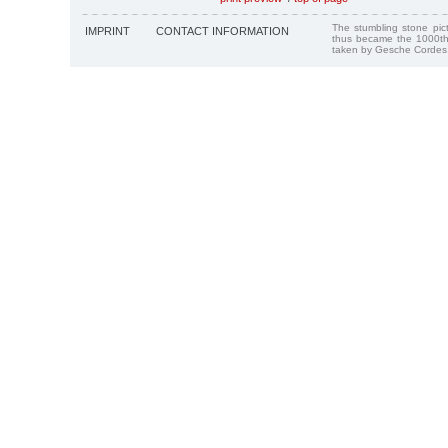
The stumbling stone pi
IMPRINT
CONTACT INFORMATION
thus became the 1000th
taken by Gesche Cordes