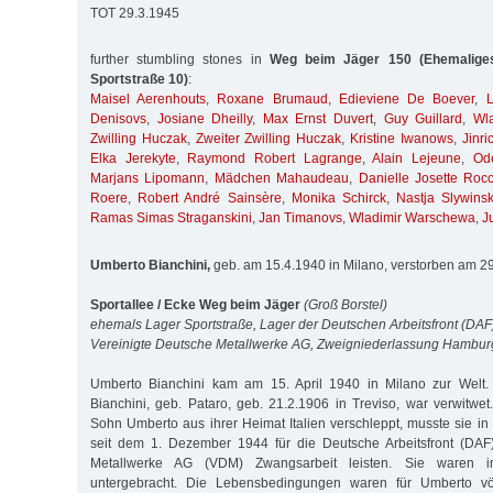
TOT 29.3.1945
further stumbling stones in
Weg beim Jäger 150 (Ehemaliges
Sportstraße 10)
:
Maisel Aerenhouts
,
Roxane Brumaud
,
Edieviene De Boever
,
L
Denisovs
,
Josiane Dheilly
,
Max Ernst Duvert
,
Guy Guillard
,
Wl
Zwilling Huczak
,
Zweiter Zwilling Huczak
,
Kristine Iwanows
,
Jinr
Elka Jerekyte
,
Raymond Robert Lagrange
,
Alain Lejeune
,
Od
Marjans Lipomann
,
Mädchen Mahaudeau
,
Danielle Josette Roc
Roere
,
Robert André Sainsère
,
Monika Schirck
,
Nastja Slywins
Ramas Simas Straganskini
,
Jan Timanovs
,
Wladimir Warschewa
,
J
Umberto Bianchini,
geb. am 15.4.1940 in Milano, verstorben am 2
Sportallee / Ecke Weg beim Jäger
(Groß Borstel)
ehemals Lager Sportstraße, Lager der Deutschen Arbeitsfront (DAF
Vereinigte Deutsche Metallwerke AG, Zweigniederlassung Hambu
Umberto Bianchini kam am 15. April 1940 in Milano zur Welt. 
Bianchini, geb. Pataro, geb. 21.2.1906 in Treviso, war verwitw
Sohn Umberto aus ihrer Heimat Italien verschleppt, musste sie i
seit dem 1. Dezember 1944 für die Deutsche Arbeitsfront (DAF)
Metallwerke AG (VDM) Zwangsarbeit leisten. Sie waren i
untergebracht. Die Lebensbedingungen waren für Umberto völ