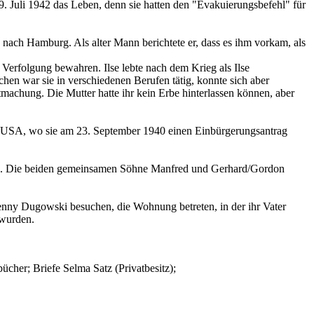
 Juli 1942 das Leben, denn sie hatten den "Evakuierungsbefehl" für
e nach Hamburg. Als alter Mann berichtete er, dass es ihm vorkam, als
r Verfolgung bewahren. Ilse lebte nach dem Krieg als Ilse
n war sie in verschiedenen Berufen tätig, konnte sich aber
utmachung. Die Mutter hatte ihr kein Erbe hinterlassen können, aber
ie USA, wo sie am 23. September 1940 einen Einbürgerungsantrag
hen. Die beiden gemeinsamen Söhne Manfred und Gerhard/Gordon
nny Dugowski besuchen, die Wohnung betreten, in der ihr Vater
 wurden.
cher; Briefe Selma Satz (Privatbesitz);