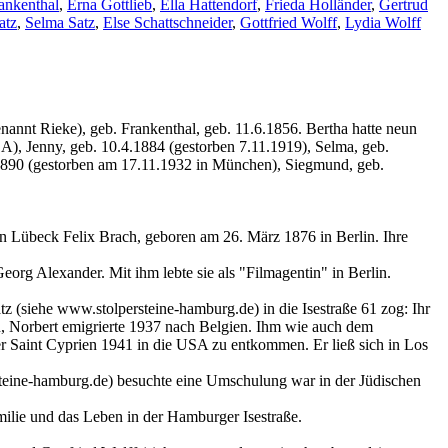
ankenthal
,
Erna Gottlieb
,
Ella Hattendorf
,
Frieda Holländer
,
Gertrud
atz
,
Selma Satz
,
Else Schattschneider
,
Gottfried Wolff
,
Lydia Wolff
annt Rieke), geb. Frankenthal, geb. 11.6.1856. Bertha hatte neun
A), Jenny, geb. 10.4.1884 (gestorben 7.11.1919), Selma, geb.
8.1890 (gestorben am 17.11.1932 in München), Siegmund, geb.
in Lübeck Felix Brach, geboren am 26. März 1876 in Berlin. Ihre
eorg Alexander. Mit ihm lebte sie als "Filmagentin" in Berlin.
 (siehe www.stolpersteine-hamburg.de) in die Isestraße 61 zog: Ihr
, Norbert emigrierte 1937 nach Belgien. Ihm wie auch dem
er Saint Cyprien 1941 in die USA zu entkommen. Er ließ sich in Los
teine-hamburg.de) besuchte eine Umschulung war in der Jüdischen
amilie und das Leben in der Hamburger Isestraße.