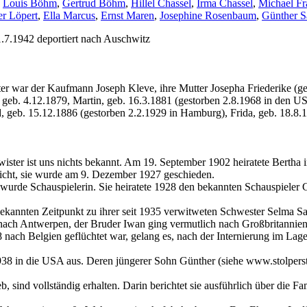
,
Louis Böhm
,
Gertrud Böhm
,
Hillel Chassel
,
Irma Chassel
,
Michael Fr
er Löpert
,
Ella Marcus
,
Ernst Maren
,
Josephine Rosenbaum
,
Günther S
.7.1942 deportiert nach Auschwitz
r war der Kaufmann Joseph Kleve, ihre Mutter Josepha Friederike (gen
 geb. 4.12.1879, Martin, geb. 16.3.1881 (gestorben 2.8.1968 in den US
ed, geb. 15.12.1886 (gestorben 2.2.1929 in Hamburg), Frida, geb. 18.
ister ist uns nichts bekannt. Am 19. September 1902 heiratete Bertha 
nicht, sie wurde am 9. Dezember 1927 geschieden.
, wurde Schauspielerin. Sie heiratete 1928 den bekannten Schauspieler G
annten Zeitpunkt zu ihrer seit 1935 verwitweten Schwester Selma Satz
nach Antwerpen, der Bruder Iwan ging vermutlich nach Großbritannien
 nach Belgien geflüchtet war, gelang es, nach der Internierung im Lag
938 in die USA aus. Deren jüngerer Sohn Günther (siehe www.stolpers
 sind vollständig erhalten. Darin berichtet sie ausführlich über die F