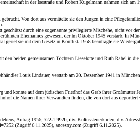
meinschaft in der Isestraße und Robert Kugelmann nahmen sich am 19.
gebracht. Von dort aus vermittelte sie den Jungen in eine Pflegefamili
n.
st geschützt durch eine sogenannte privilegierte Mischehe, nicht vor de
rühmten Ehemannes gewesen, der im Oktober 1945 verstarb. In Münche
mal geriet sie mit dem Gesetz in Konflikt. 1958 beantragte sie Wiederg
 mit den beiden gemeinsamen Töchtern Lieselotte und Ruth Rahel in d
 Viehhändler Louis Lindauer, verstarb am 20. Dezember 1941 in Münc
und konnte auf dem jüdischen Friedhof das Grab ihrer Großmutter Je
hnhof die Namen ihrer Verwandten finden, die von dort aus deportiert
kens, Antrag 1956; 522-1 992b, div. Kultussteuerkarten; div. Adressbü
252 (Zugriff 6.11.2025), ancestry.com (Zugriff 6.11.2025).