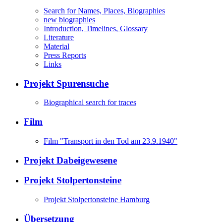
Search for Names, Places, Biographies
new biographies
Introduction, Timelines, Glossary
Literature
Material
Press Reports
Links
Projekt Spurensuche
Biographical search for traces
Film
Film "Transport in den Tod am 23.9.1940"
Projekt Dabeigewesene
Projekt Stolpertonsteine
Projekt Stolpertonsteine Hamburg
Übersetzung