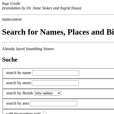
Inge Grolle
(translation by Dr. Anne Stokes and Ingrid Haas)
maincontent
Search for Names, Places and B
Already layed Stumbling Stones
Suche
search by name
search by street
search by Bezirk
search by area
with biographies only