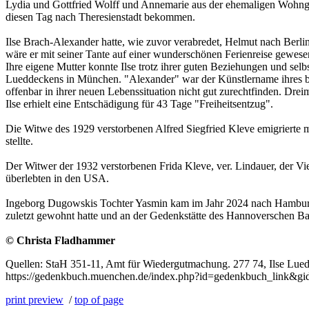
Lydia und Gottfried Wolff und Annemarie aus der ehemaligen Wohnge
diesen Tag nach Theresienstadt bekommen.
Ilse Brach-Alexander hatte, wie zuvor verabredet, Helmut nach Berlin 
wäre er mit seiner Tante auf einer wunderschönen Ferienreise gewese
Ihre eigene Mutter konnte Ilse trotz ihrer guten Beziehungen und selb
Lueddeckens in München. "Alexander" war der Künstlername ihres be
offenbar in ihrer neuen Lebenssituation nicht gut zurechtfinden. Drei
Ilse erhielt eine Entschädigung für 43 Tage "Freiheitsentzug".
Die Witwe des 1929 verstorbenen Alfred Siegfried Kleve emigrierte
stellte.
Der Witwer der 1932 verstorbenen Frida Kleve, ver. Lindauer, der
überlebten in den USA.
Ingeborg Dugowskis Tochter Yasmin kam im Jahr 2024 nach Hamburg 
zuletzt gewohnt hatte und an der Gedenkstätte des Hannoverschen Ba
© Christa Fladhammer
Quellen: StaH 351-11, Amt für Wiedergutmachung. 277 74, Ilse Luedde
https://gedenkbuch.muenchen.de/index.php?id=gedenkbuch_link&gid=7
print preview
/
top of page