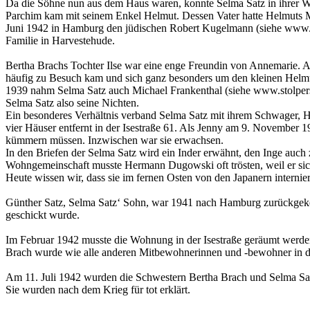
Da die Söhne nun aus dem Haus waren, konnte Selma Satz in ihrer 
Parchim kam mit seinem Enkel Helmut. Dessen Vater hatte Helmuts Mu
Juni 1942 in Hamburg den jüdischen Robert Kugelmann (siehe www.stol
Familie in Harvestehude.
Bertha Brachs Tochter Ilse war eine enge Freundin von Annemarie. Al
häufig zu Besuch kam und sich ganz besonders um den kleinen Helmut
1939 nahm Selma Satz auch Michael Frankenthal (siehe www.stolperst
Selma Satz also seine Nichten.
Ein besonderes Verhältnis verband Selma Satz mit ihrem Schwager, 
vier Häuser entfernt in der Isestraße 61. Als Jenny am 9. November 1
kümmern müssen. Inzwischen war sie erwachsen.
In den Briefen der Selma Satz wird ein Inder erwähnt, den Inge auch 
Wohngemeinschaft musste Hermann Dugowski oft trösten, weil er sich
Heute wissen wir, dass sie im fernen Osten von den Japanern interni
Günther Satz, Selma Satz‘ Sohn, war 1941 nach Hamburg zurückgekehr
geschickt wurde.
Im Februar 1942 musste die Wohnung in der Isestraße geräumt werde
Brach wurde wie alle anderen Mitbewohnerinnen und -bewohner in da
Am 11. Juli 1942 wurden die Schwestern Bertha Brach und Selma Satz
Sie wurden nach dem Krieg für tot erklärt.