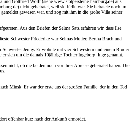
 und Gottfried Wolff (siehe www.stolpersteine-hamburg.de) aus
g.de) nicht geheiratet, weil sie Jüdin war. Sie heiratete noch im
gemeldet gewesen war, und zog mit ihm in die große Villa seiner
etreten. Aus den Briefen der Selma Satz erfahren wir, dass Ilse
teste Schwester Friederike war Selmas Mutter, Bertha Brach und
r Schwester Jenny. Er wohnte mit vier Schwestern und einem Bruder
e er sich um die damals 10jährige Tochter Ingeborg, Inge genannt,
en nicht, ob die beiden noch vor ihrer Abreise geheiratet haben. Die
us.
ch Minsk. Er war der erste aus der großen Familie, der in den Tod
ort offenbar kurz nach der Ankunft ermordet.