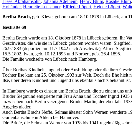
Liesel Abrahamsohn
,
Johanna Adelheim
,
Henry Blum
,
Rosalie Blum
Holländer
,
Henriette Leuschner
,
Elfriede Löpert
,
Helene Löpert
,
Walt
Bertha Brach,
geb. Kleve, geboren am 18.10.1878 in Lübeck, am 11
Isestraße 69
Bertha Brach wurde am 18. Oktober 1878 in Lübeck geboren. Ihr Vate
Geschwister, die wie sie in Lübeck geboren worden waren: Siegfried,
26.9.1883 (deportiert am 11.7.1942 nach Auschwitz), Alfred Siegfri
15.5.1892, Iwan, geb. 10.12.1893 und Norbert, geb. 26.4.1895.
Die Familie wechselte von Lübeck nach Hamburg.
Über Berthas Kindheit, Jugend oder Ausbildung oder die ihrer Geschw
Tochter Ilse kam am 25. Oktober 1903 zur Welt. Doch die Ehe hielt 
Ilse, über deren Kindheit und Jugend uns ebenfalls nichts bekannt ist
In Hamburg wurde es einsam um Bertha Brach, die zu einem uns unbek
Bruder Siegmund emigrierte mit Frau Anna und Tochter Ingrid 1935 
inzwischen nach Berlin verzogenen Bruder Martin, der ebenfalls 1938
Angeles nieder.
Auch Bertha Brachs Neffe, Selmas ältester Sohn Werner, wanderte 1
Gartenbauschule in Ahlem bei Hannover.
Die Briefe, die Selma an Werner von 1938 bis 1941 regelmäßig schrieb,