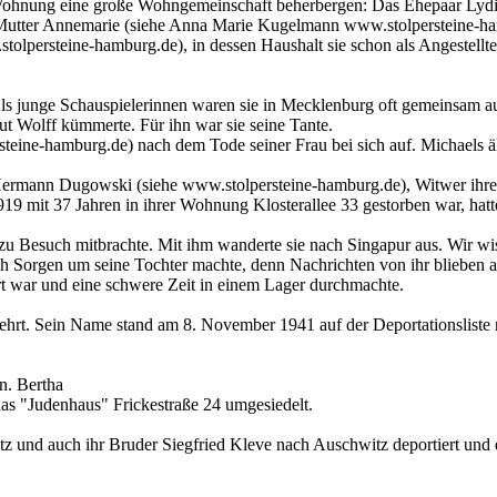
Wohnung eine große Wohngemeinschaft beherbergen: Das Ehepaar Lydia
tter Annemarie (siehe Anna Marie Kugelmann www.stolpersteine-hambur
persteine-hamburg.de), in dessen Haushalt sie schon als Angestellte 
s junge Schauspielerinnen waren sie in Mecklenburg oft gemeinsam aufg
 Wolff kümmerte. Für ihn war sie seine Tante.
eine-hamburg.de) nach dem Tode seiner Frau bei sich auf. Michaels äl
Hermann Dugowski (siehe www.stolpersteine-hamburg.de), Witwer ihre
919 mit 37 Jahren in ihrer Wohnung Klosterallee 33 gestorben war, hatt
zu Besuch mitbrachte. Mit ihm wanderte sie nach Singapur aus. Wir wiss
 Sorgen um seine Tochter machte, denn Nachrichten von ihr blieben a
ert war und eine schwere Zeit in einem Lager durchmachte.
t. Sein Name stand am 8. November 1941 auf der Deportationsliste na
n. Bertha
s "Judenhaus" Frickestraße 24 umgesiedelt.
 und auch ihr Bruder Siegfried Kleve nach Auschwitz deportiert und d