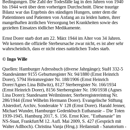
Bedingungen. Die Zahl der Todesfälle lag in den Jahren von 1940
bis 1944 weit über dem vorherigen Durchschnitt. Diese traurige
Bilanz war das Ergebnis des ständigen Hungers, unter dem die
Patientinnen und Patienten von Anfang an zu leiden hatten, ihrer
mangelhaften ärztlichen Versorgung bei Krankheiten sowie des
gezielten Einsatzes tödlicher Medikamente.
Ernst Dorer starb dort am 22. März 1944 im Alter von 34 Jahren.
Wir kennen die offizielle Sterbeursache zwar nicht, es ist aber sehr
wahrscheinlich, dass er nicht eines natürlichen Todes starb.
© Ingo Wille
Quellen: Hamburger Adressbuch (diverse Jahrgänge); StaH 332-5
Standesämter 9155 Geburtsregister Nr. 94/1880 (Ernst Heinrich
Dorer), 5794 Heiratsregister Nr. 188/1906 (Ernst Heinrich
Dorer/Agnes Lina Billwitz), 8127 Sterberegister Nr. 166/1934
(Ernst Heinrich Dorer), 8156 Sterberegister Nr. 190/1938 (Agnes
Lina Dorer); Standesamt Weilmünster, Sterberegistereintrag Nr.
286/1944 (Ernst Wilhelm Hermann Dorer). Evangelische Stiftung
Alsterdorf, Archiv, Sonderakte V 128 (Ernst Dorer). Harald Jenner,
Michael Wunder, Hamburger Gedenkbuch Euthanasie – Die Toten
1939-1945, Hamburg 2017, S. 156. Ernst Klee, "Euthanasie" im
NS-Staat, Frankfurt/M 12. Aufl. Mai 2009, S. 427 (Gespräch mit
Walter Adlhoch). Christina Vanja (Hrsg.): Heilanstalt - Sanatorium -