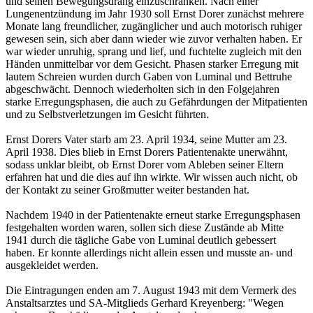
und seinen Bewegungsdrang einzuschränken. Nach einer
Lungenentzündung im Jahr 1930 soll Ernst Dorer zunächst mehrere
Monate lang freundlicher, zugänglicher und auch motorisch ruhiger
gewesen sein, sich aber dann wieder wie zuvor verhalten haben. Er
war wieder unruhig, sprang und lief, und fuchtelte zugleich mit den
Händen unmittelbar vor dem Gesicht. Phasen starker Erregung mit
lautem Schreien wurden durch Gaben von Luminal und Bettruhe
abgeschwächt. Dennoch wiederholten sich in den Folgejahren
starke Erregungsphasen, die auch zu Gefährdungen der Mitpatienten
und zu Selbstverletzungen im Gesicht führten.
Ernst Dorers Vater starb am 23. April 1934, seine Mutter am 23.
April 1938. Dies blieb in Ernst Dorers Patientenakte unerwähnt,
sodass unklar bleibt, ob Ernst Dorer vom Ableben seiner Eltern
erfahren hat und die dies auf ihn wirkte. Wir wissen auch nicht, ob
der Kontakt zu seiner Großmutter weiter bestanden hat.
Nachdem 1940 in der Patientenakte erneut starke Erregungsphasen
festgehalten worden waren, sollen sich diese Zustände ab Mitte
1941 durch die tägliche Gabe von Luminal deutlich gebessert
haben. Er konnte allerdings nicht allein essen und musste an- und
ausgekleidet werden.
Die Eintragungen enden am 7. August 1943 mit dem Vermerk des
Anstaltsarztes und SA-Mitglieds Gerhard Kreyenberg: "Wegen