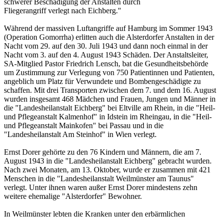
schwerer Beschädigung der Anstalten durch
Fliegerangriff verlegt nach Eichberg."
Während der massiven Luftangriffe auf Hamburg im Sommer 1943
(Operation Gomorrha) erlitten auch die Alsterdorfer Anstalten in der
Nacht vom 29. auf den 30. Juli 1943 und dann noch einmal in der
Nacht vom 3. auf den 4. August 1943 Schäden. Der Anstaltsleiter,
SA-Mitglied Pastor Friedrich Lensch, bat die Gesundheitsbehörde
um Zustimmung zur Verlegung von 750 Patientinnen und Patienten,
angeblich um Platz für Verwundete und Bombengeschädigte zu
schaffen. Mit drei Transporten zwischen dem 7. und dem 16. August
wurden insgesamt 468 Mädchen und Frauen, Jungen und Männer in
die "Landesheilanstalt Eichberg" bei Eltville am Rhein, in die "Heil-
und Pflegeanstalt Kalmenhof" in Idstein im Rheingau, in die "Heil-
und Pflegeanstalt Mainkofen" bei Passau und in die
"Landesheilanstalt Am Steinhof" in Wien verlegt.
Ernst Dorer gehörte zu den 76 Kindern und Männern, die am 7.
August 1943 in die "Landesheilanstalt Eichberg" gebracht wurden.
Nach zwei Monaten, am 13. Oktober, wurde er zusammen mit 421
Menschen in die "Landesheilanstalt Weilmünster am Taunus"
verlegt. Unter ihnen waren außer Ernst Dorer mindestens zehn
weitere ehemalige "Alsterdorfer" Bewohner.
In Weilmünster lebten die Kranken unter den erbärmlichen