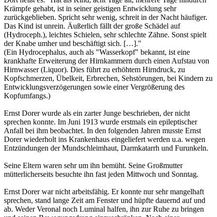
Krämpfe gehabt, ist in seiner geistigen Entwicklung sehr
zurückgeblieben. Spricht sehr wenig, schreit in der Nacht häufiger.
Das Kind ist unrein. Äußerlich fällt der große Schädel auf
(Hydroceph.), leichtes Schielen, sehr schlechte Zähne. Sonst spielt
der Knabe umher und beschäftigt sich. […]."
(Ein Hydrocephalus, auch als "Wasserkopf" bekannt, ist eine
krankhafte Erweiterung der Hirnkammern durch einen Aufstau von
Hirnwasser (Liquor). Dies führt zu erhöhtem Hirndruck, zu
Kopfschmerzen, Übelkeit, Erbrechen, Sehstörungen, bei Kindern zu
Entwicklungsverzögerungen sowie einer Vergrößerung des
Kopfumfangs.)
Ernst Dorer wurde als ein zarter Junge beschrieben, der nicht
sprechen konnte. Im Juni 1913 wurde erstmals ein epileptischer
Anfall bei ihm beobachtet. In den folgenden Jahren musste Ernst
Dorer wiederholt ins Krankenhaus eingeliefert werden u.a. wegen
Entzündungen der Mundschleimhaut, Darmkatarrh und Furunkeln.
Seine Eltern waren sehr um ihn bemüht. Seine Großmutter
mütterlicherseits besuchte ihn fast jeden Mittwoch und Sonntag.
Ernst Dorer war nicht arbeitsfähig. Er konnte nur sehr mangelhaft
sprechen, stand lange Zeit am Fenster und hüpfte dauernd auf und
ab. Weder Veronal noch Luminal halfen, ihn zur Ruhe zu bringen