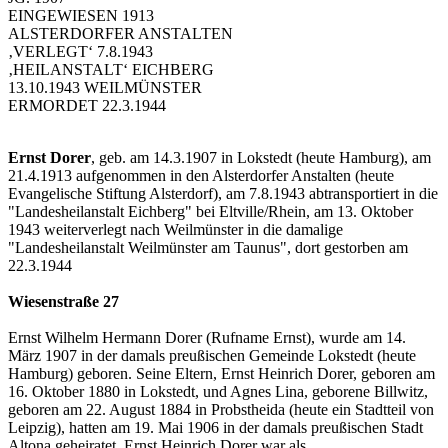
EINGEWIESEN 1913
ALSTERDORFER ANSTALTEN
‚VERLEGT‘ 7.8.1943
‚HEILANSTALT‘ EICHBERG
13.10.1943 WEILMÜNSTER
ERMORDET 22.3.1944
Ernst Dorer
, geb. am 14.3.1907 in Lokstedt (heute Hamburg), am
21.4.1913 aufgenommen in den Alsterdorfer Anstalten (heute
Evangelische Stiftung Alsterdorf), am 7.8.1943 abtransportiert in die
"Landesheilanstalt Eichberg" bei Eltville/Rhein, am 13. Oktober
1943 weiterverlegt nach Weilmünster in die damalige
"Landesheilanstalt Weilmünster am Taunus", dort gestorben am
22.3.1944
Wiesenstraße 27
Ernst Wilhelm Hermann Dorer (Rufname Ernst), wurde am 14.
März 1907 in der damals preußischen Gemeinde Lokstedt (heute
Hamburg) geboren. Seine Eltern, Ernst Heinrich Dorer, geboren am
16. Oktober 1880 in Lokstedt, und Agnes Lina, geborene Billwitz,
geboren am 22. August 1884 in Probstheida (heute ein Stadtteil von
Leipzig), hatten am 19. Mai 1906 in der damals preußischen Stadt
Altona geheiratet. Ernst Heinrich Dorer war als