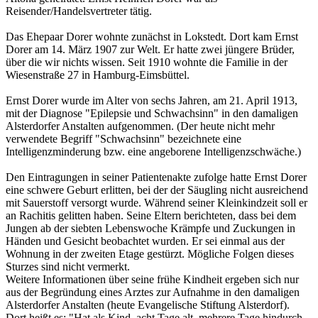
Reisender/Handelsvertreter tätig.
Das Ehepaar Dorer wohnte zunächst in Lokstedt. Dort kam Ernst
Dorer am 14. März 1907 zur Welt. Er hatte zwei jüngere Brüder,
über die wir nichts wissen. Seit 1910 wohnte die Familie in der
Wiesenstraße 27 in Hamburg-Eimsbüttel.
Ernst Dorer wurde im Alter von sechs Jahren, am 21. April 1913,
mit der Diagnose "Epilepsie und Schwachsinn" in den damaligen
Alsterdorfer Anstalten aufgenommen. (Der heute nicht mehr
verwendete Begriff "Schwachsinn" bezeichnete eine
Intelligenzminderung bzw. eine angeborene Intelligenzschwäche.)
Den Eintragungen in seiner Patientenakte zufolge hatte Ernst Dorer
eine schwere Geburt erlitten, bei der der Säugling nicht ausreichend
mit Sauerstoff versorgt wurde. Während seiner Kleinkindzeit soll er
an Rachitis gelitten haben. Seine Eltern berichteten, dass bei dem
Jungen ab der siebten Lebenswoche Krämpfe und Zuckungen in
Händen und Gesicht beobachtet wurden. Er sei einmal aus der
Wohnung in der zweiten Etage gestürzt. Mögliche Folgen dieses
Sturzes sind nicht vermerkt.
Weitere Informationen über seine frühe Kindheit ergeben sich nur
aus der Begründung eines Arztes zur Aufnahme in den damaligen
Alsterdorfer Anstalten (heute Evangelische Stiftung Alsterdorf).
Dort heißt es: "Hat als Kind, acht Tage alt, mehrere Tage hindurch