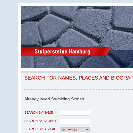
SEARCH FOR NAMES, PLACES AND BIOGRA
Already layed Stumbling Stones
SEARCH BY NAME
SEARCH BY STREET
SEARCH BY BEZIRK