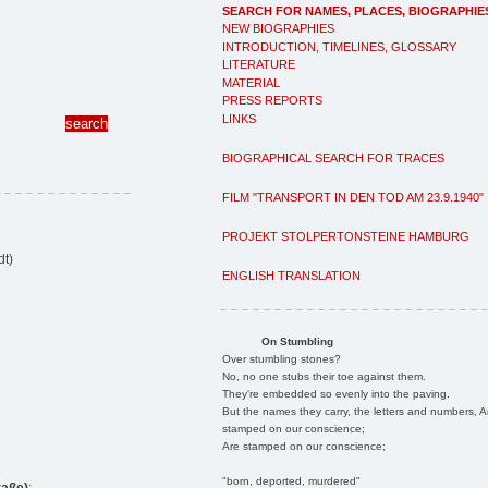
SEARCH FOR NAMES, PLACES, BIOGRAPHIE
NEW BIOGRAPHIES
INTRODUCTION, TIMELINES, GLOSSARY
LITERATURE
MATERIAL
PRESS REPORTS
LINKS
BIOGRAPHICAL SEARCH FOR TRACES
FILM "TRANSPORT IN DEN TOD AM 23.9.1940"
PROJEKT STOLPERTONSTEINE HAMBURG
dt)
ENGLISH TRANSLATION
On Stumbling
Over stumbling stones?
No, no one stubs their toe against them.
They're embedded so evenly into the paving.
But the names they carry, the letters and numbers, A
stamped on our conscience;
Are stamped on our conscience;
"born, deported, murdered"