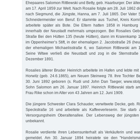
Ehepaares Salomon Rittlewski und Betty, geb. Haarburger. Der ält
am 17. April 1859 zur Welt. Nach Rosalie folgte am 28. Juli 1862 
nach Siegmund, die Jüngste, Hanna, am 7. Juli 1865. Der Vater 
Schneidermeister von Beruf. Er stammte aus Tuchel, Kreis Korn
arbeitete später als Bote. Die Eltern hatten 1858 in Hamburg
innerhalb der Neustadt mehrmals umgezogen. Bei Rosalies Gebu
Straße Bei den Hütten 135 (heute Hütten), dann im Kraienkamp 
im Oppenheimer’s Stift, in der ehemaligen 2. Jacobstraße 26 (heu
der ehemaligen Michaelisstraße 6, wo Salomon Rittlewski am 1
Seine Witwe verließ die Neustadt und zog in die Sternstraße
Dezember 1891.
Rosalies älterer Bruder Heinrich arbeitete im Hafen und lebte mit
Horwitz (geb. 24.6.1865), am Neuen Steinweg 78. Ihre Tochter B
30. Juni 1892 geboren (s. Rudi und John Dan Taeger, www.stolp
Sohn Salomon am 26. Januar 1897. Heinrich Rittlewski starb am
Frau Rike schon im Alter von 43 Jahren am 12. Juni 1909.
Die jüngere Schwester Clara Schauder, verwitwete Decke, geb. Rit
Speckstraße 16 und arbeitete als Kaffeeverleserin. Sie star
Versorgungsheim Oberaltenallee. Der Lebensweg der jüngsten
unbekannt.
Rosalie verdiente ihren Lebensunterhalt als Verkäuferin und wa
gemeldet. Am 30. Januar 1894 heiratete sie den "Handelsma