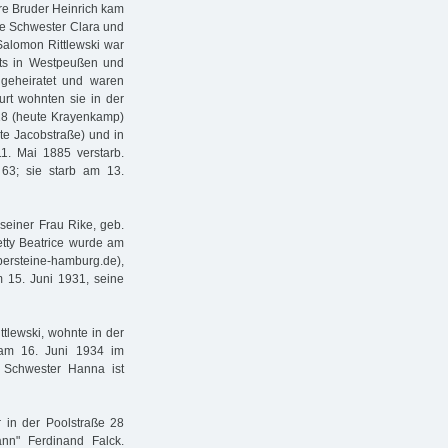
ere Bruder Heinrich kam
die Schwester Clara und
Salomon Rittlewski war
its in Westpeußen und
 geheiratet und waren
rt wohnten sie in der
18 (heute Krayenkamp)
te Jacobstraße) und in
1. Mai 1885 verstarb.
 63; sie starb am 13.
 seiner Frau Rike, geb.
etty Beatrice wurde am
ersteine-hamburg.de),
 15. Juni 1931, seine
tlewski, wohnte in der
b am 16. Juni 1934 im
 Schwester Hanna ist
r in der Poolstraße 28
nn" Ferdinand Falck.