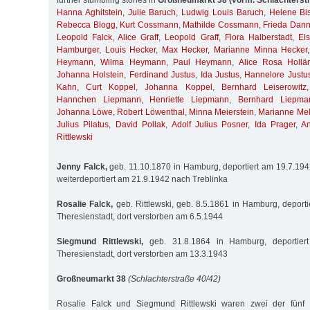
further stumbling stones in
Großneumarkt 38 (vorm. Schlachterst
Hanna Aghitstein
,
Julie Baruch
,
Ludwig Louis Baruch
,
Helene Bis
Rebecca Blogg
,
Kurt Cossmann
,
Mathilde Cossmann
,
Frieda Dan
Leopold Falck
,
Alice Graff
,
Leopold Graff
,
Flora Halberstadt
,
El
Hamburger
,
Louis Hecker
,
Max Hecker
,
Marianne Minna Hecker
Heymann
,
Wilma Heymann
,
Paul Heymann
,
Alice Rosa Hollä
Johanna Holstein
,
Ferdinand Justus
,
Ida Justus
,
Hannelore Justu
Kahn
,
Curt Koppel
,
Johanna Koppel
,
Bernhard Leiserowitz
Hannchen Liepmann
,
Henriette Liepmann
,
Bernhard Liepma
Johanna Löwe
,
Robert Löwenthal
,
Minna Meierstein
,
Marianne Me
Julius Pilatus
,
David Pollak
,
Adolf Julius Posner
,
Ida Prager
,
A
Rittlewski
Jenny Falck,
geb. 11.10.1870 in Hamburg, deportiert am 19.7.194
weiterdeportiert am 21.9.1942 nach Treblinka
Rosalie Falck,
geb. Rittlewski, geb. 8.5.1861 in Hamburg, deport
Theresienstadt, dort verstorben am 6.5.1944
Siegmund Rittlewski,
geb. 31.8.1864 in Hamburg, deportier
Theresienstadt, dort verstorben am 13.3.1943
Großneumarkt 38
(Schlachterstraße 40/42)
Rosalie Falck und Siegmund Rittlewski waren zwei der fünf 