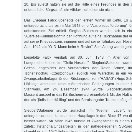
20. Bis zuletzt hatten sie auf die Hilfe eines Freundes in den
erforderliche Bürgschaft, ein Affidavit, erhielten sie nicht.
Das Ehepaar Falck überlebte den ersten Winter im Getto. Es w
untergebracht, als es im Mai 1942 eine "Ausreiseaufforderung" fü
unbekanntem Ziel erhielt. Siegbert/Salomon wandte sich in e
"Ausreise-Kommission" in der Hoffnung auf eine Rücknahme der Au
auf seine Kriegsauszeichnungen und auf seine Tätigkeit vom Nov
April 1942, als "O. D. Mann beim V. Revier". Sein Antrag wurde gen
Lieselotte Falck verstarb am 30. Juni 1943 im Alter von
Lungentuberkulose im "Getto-Hospital". Siegbert/Salomon wur
Gettos, angesichts des Vormarsches der Roten Armee, i
Tschenstochau (Czestochowa) südlich von Warschau in ein vo
Zwangsarbeiterlager für den Rüstungskonzern "HASAG" (Hugo Schn
Häftlinge arbeiteten unter mörderischen Bedingungen in einer 
Stahlwerk. Am 24. Dezember 1944 wurde Siegbert/Salom
Massentransport in das KZ Buchenwald eingeliefert. Mit der Haf
dort als "jüdischer Häftling" und der Berufsangabe "Krankenpfleger" r
Siegbert/Salomon wurde zunächst im "Kleinen Lager", ei
untergebracht und kam dann ins Hauptlager in den Block 47, wo
besser waren. Ab März 1945 musste er Zwangsarbeit in einem 
zuletzt Instandhaltungsarbeiten in der nahegelegenen SS-Sied
obwohl er seit 1942 linksseitig gehbehindert war. Siegbert/Salom