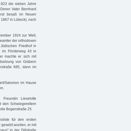
 1923 die sieben Jahre
 Deren Vater Bernhard
 und besaß im Neuen
. 1867 in Lübeck), nach
zember 1924 zur Welt,
beamter der orthodoxen
Jüdischen Friedhof in
g im Försterweg 43 in
er machte er sich mit
ndsetzung von Gräbern
lerstraße 685, dann im
bert/Salomon im Hause
en.
 Freundin Lieselotte
d den Schwiegereltern
 die Bogenstraße 25.
sliste für den ersten
 gesetzt wurden, er mit
aus" in der Dillstraße