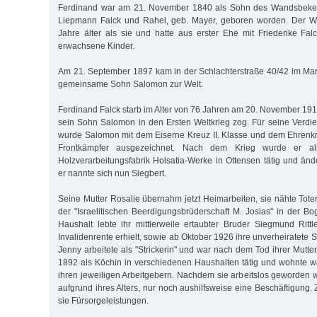
Ferdinand war am 21. November 1840 als Sohn des Wandsbek
Liepmann Falck und Rahel, geb. Mayer, geboren worden. Der Wi
Jahre älter als sie und hatte aus erster Ehe mit Friederike Falc
erwachsene Kinder.
Am 21. September 1897 kam in der Schlachterstraße 40/42 im Mar
gemeinsame Sohn Salomon zur Welt.
Ferdinand Falck starb im Alter von 76 Jahren am 20. November 1916
sein Sohn Salomon in den Ersten Weltkrieg zog. Für seine Verdien
wurde Salomon mit dem Eiserne Kreuz II. Klasse und dem Ehrenkr
Frontkämpfer ausgezeichnet. Nach dem Krieg wurde er al
Holzverarbeitungsfabrik Holsatia-Werke in Ottensen tätig und än
er nannte sich nun Siegbert.
Seine Mutter Rosalie übernahm jetzt Heimarbeiten, sie nähte Tote
der "Israelitischen Beerdigungsbrüderschaft M. Josias" in der Bo
Haushalt lebte ihr mittlerweile ertaubter Bruder Siegmund Rittl
Invalidenrente erhielt, sowie ab Oktober 1926 ihre unverheiratete S
Jenny arbeitete als "Strickerin" und war nach dem Tod ihrer Mutte
1892 als Köchin in verschiedenen Haushalten tätig und wohnte w
ihren jeweiligen Arbeitgebern. Nachdem sie arbeitslos geworden w
aufgrund ihres Alters, nur noch aushilfsweise eine Beschäftigung.
sie Fürsorgeleistungen.