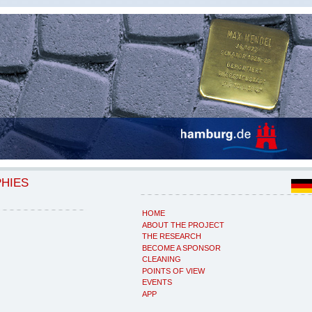
PHIES
HOME
ABOUT THE PROJECT
THE RESEARCH
BECOME A SPONSOR
CLEANING
POINTS OF VIEW
EVENTS
APP