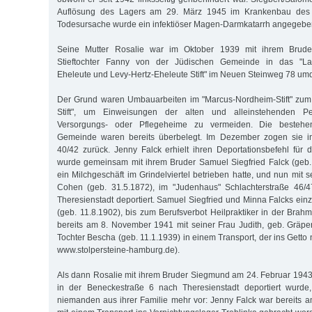
Auflösung des Lagers am 29. März 1945 im Krankenbau des "
Todesursache wurde ein infektiöser Magen-Darmkatarrh angegebe
Seine Mutter Rosalie war im Oktober 1939 mit ihrem Brud
Stieftochter Fanny von der Jüdischen Gemeinde in das "La
Eheleute und Levy-Hertz-Eheleute Stift" im Neuen Steinweg 78 umq
Der Grund waren Umbauarbeiten im "Marcus-Nordheim-Stift" zum
Stift", um Einweisungen der alten und alleinstehenden Pe
Versorgungs- oder Pflegeheime zu vermeiden. Die bestehe
Gemeinde waren bereits überbelegt. Im Dezember zogen sie in
40/42 zurück. Jenny Falck erhielt ihren Deportationsbefehl für 
wurde gemeinsam mit ihrem Bruder Samuel Siegfried Falck (geb. 
ein Milchgeschäft im Grindelviertel betrieben hatte, und nun mit 
Cohen (geb. 31.5.1872), im "Judenhaus" Schlachterstraße 46/
Theresienstadt deportiert. Samuel Siegfried und Minna Falcks ein
(geb. 11.8.1902), bis zum Berufsverbot Heilpraktiker in der Brah
bereits am 8. November 1941 mit seiner Frau Judith, geb. Gräpe
Tochter Bescha (geb. 11.1.1939) in einem Transport, der ins Getto
www.stolpersteine-hamburg.de).
Als dann Rosalie mit ihrem Bruder Siegmund am 24. Februar 194
in der Beneckestraße 6 nach Theresienstadt deportiert wurde
niemanden aus ihrer Familie mehr vor: Jenny Falck war bereits