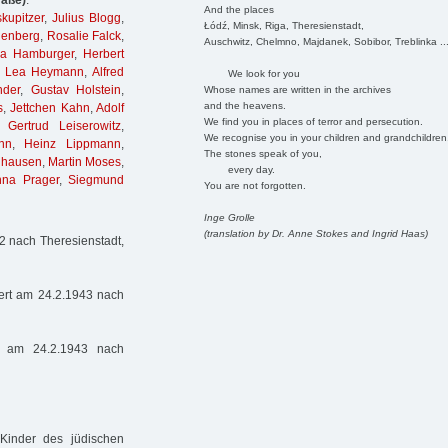
raße)
:
And the places
kupitzer
,
Julius Blogg
,
Łódź, Minsk, Riga, Theresienstadt,
nenberg
,
Rosalie Falck
,
Auschwitz, Chelmno, Majdanek, Sobibor, Treblinka ..
sa Hamburger
,
Herbert
,
Lea Heymann
,
Alfred
We look for you
nder
,
Gustav Holstein
,
Whose names are written in the archives
and the heavens.
s
,
Jettchen Kahn
,
Adolf
We find you in places of terror and persecution.
,
Gertrud Leiserowitz
,
We recognise you in your children and grandchildren
nn
,
Heinz Lippmann
,
The stones speak of you,
lhausen
,
Martin Moses
,
every day.
nna Prager
,
Siegmund
You are not forgotten.
Inge Grolle
(translation by Dr. Anne Stokes and Ingrid Haas)
2 nach Theresienstadt,
iert am 24.2.1943 nach
t am 24.2.1943 nach
Kinder des jüdischen