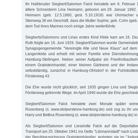
Ihr Halbbruder Siegbert/Salomon Falck heiratete am 6. Februar
ältere Schneiderin Lina Heimann, geboren am 29. Januar 1892.
Heimann (geb. 12.5.1860, gest. 5.10.1918) war Uhrmacher
Steinweg 36 ein Geschäft, dass die Mutter Sophie, geb. Cohn (geb
dem Tod ihres Mannes noch einige Jahre weiterführte.
Siegberts/Salomons und Linas erstes Kind Hilde kam am 16. De
Ruth folgte am 16. Juni 1929. Siegbert/Salomon wurde Gemeinde
Synagogengemeinde "Vereinigte Alte und Neue Klaus" auf dem 
Langenfelde und erhielt mit seiner Familie eine Dienstwohnun
Hamburg-Stellingen. Neben seiner Aufgabe als Friedhofsaufseh
einem Grabsteinhandel, einer kleinen Gärtnerei und der Insta
selbstständig, zunächst in Hamburg-Ohlsdorf in der Fuhlsbütte
Försterweg 43.
Die Ehe wurde nicht glücklich, seit 1935 gingen Lina und Sieg
Försterweg getrennte Wege. Im April 1940 wurde die Ehe geschied
Siegbert/Salomon Falck heiratete zwei Monate später seine
Rosenberg (s. www.stolpersteine-hamburg.de) und zog zu ihr un
Harry und Bettina Rosenberg (s. www.stolpersteine-hamburg.de) in
Als Siegbert/Salomon und Lieselotte Falck auf die Deportation
Transport am 25. Oktober 1941 ins Getto "Litzmannstadt" nach Lodz
der Berufsbezeichnung Grabsteinhändler, wohnten sie im "Judenh