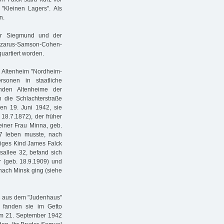
Kleinen Lagers". Als
n.
er Siegmund und der
zarus-Samson-Cohen-
uartiert worden.
 Altenheim "Nordheim-
rsonen in staatliche
nden Altenheime der
 die Schlachterstraße
den 19. Juni 1942, sie
18.7.1872), der früher
seiner Frau Minna, geb.
47 leben musste, nach
ziges Kind James Falck
msallee 32, befand sich
r (geb. 18.9.1909) und
 nach Minsk ging (siehe
3 aus dem "Judenhaus"
, fanden sie im Getto
 am 21. September 1942