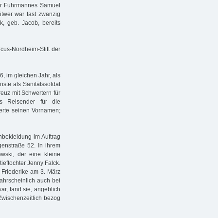
er Fuhrmannes Samuel
twer war fast zwanzig
k, geb. Jacob, bereits
cus-Nordheim-Stift der
, im gleichen Jahr, als
ste als Sanitätssoldat
euz mit Schwertern für
s Reisender für die
derte seinen Vornamen;
nbekleidung im Auftrag
genstraße 52. In ihrem
ewski, der eine kleine
tieftochter Jenny Falck.
r Friederike am 3. März
ahrscheinlich auch bei
ar, fand sie, angeblich
 Zwischenzeitlich bezog