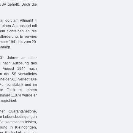
 USA gehofft. Doch die
ar dort am Altmarkt 4
r einen Abtransport mit
inem Schreiben an die
fforderung. Er verwies
ember 1941 bis zum 20.
ehmigt.
 31 Jahren an einer
de nach Auflösung des
m August 1944 nach
n der SS verwaltetes
eider AG) verlegt. Die
Munitionsfabrik und im
on Falck mit einem
tnummer 11874 wurde er
egistriert.
ner Quarantänezone,
 die Lebensbedingungen
Baukommando leisten,
lung in Kleinobrigen,
on Falck starb kurz vor