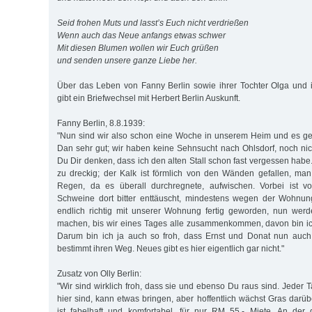
Seid frohen Muts und lasst’s Euch nicht verdrießen
Wenn auch das Neue anfangs etwas schwer
Mit diesen Blumen wollen wir Euch grüßen
und senden unsere ganze Liebe her.
Über das Leben von Fanny Berlin sowie ihrer Tochter Olga und 
gibt ein Briefwechsel mit Herbert Berlin Auskunft.
Fanny Berlin, 8.8.1939:
"Nun sind wir also schon eine Woche in unserem Heim und es gefä
Dan sehr gut; wir haben keine Sehnsucht nach Ohlsdorf, noch nic
Du Dir denken, dass ich den alten Stall schon fast vergessen habe.
zu dreckig; der Kalk ist förmlich von den Wänden gefallen, ma
Regen, da es überall durchregnete, aufwischen. Vorbei ist vo
Schweine dort bitter enttäuscht, mindestens wegen der Wohnun
endlich richtig mit unserer Wohnung fertig geworden, nun werd
machen, bis wir eines Tages alle zusammenkommen, davon bin ich
Darum bin ich ja auch so froh, dass Ernst und Donat nun auch 
bestimmt ihren Weg. Neues gibt es hier eigentlich gar nicht."
Zusatz von Olly Berlin:
"Wir sind wirklich froh, dass sie und ebenso Du raus sind. Jeder T
hier sind, kann etwas bringen, aber hoffentlich wächst Gras dar
ist fabelhaft und komfortabel, für nur RM 55,- Miete. An der