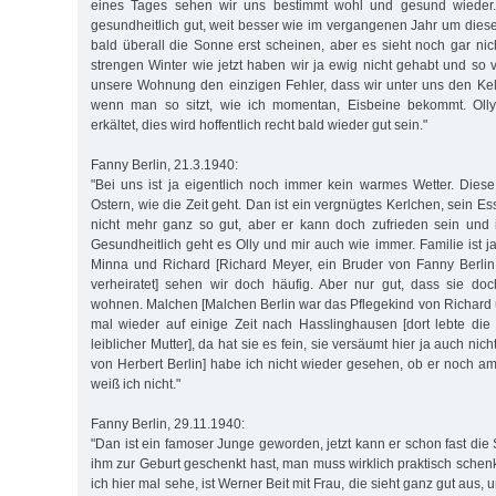
eines Tages sehen wir uns bestimmt wohl und gesund wieder. 
gesundheitlich gut, weit besser wie im vergangenen Jahr um diese
bald überall die Sonne erst scheinen, aber es sieht noch gar nic
strengen Winter wie jetzt haben wir ja ewig nicht gehabt und so 
unsere Wohnung den einzigen Fehler, dass wir unter uns den Ke
wenn man so sitzt, wie ich momentan, Eisbeine bekommt. Olly
erkältet, dies wird hoffentlich recht bald wieder gut sein."
Fanny Berlin, 21.3.1940:
"Bei uns ist ja eigentlich noch immer kein warmes Wetter. Die
Ostern, wie die Zeit geht. Dan ist ein vergnügtes Kerlchen, sein 
nicht mehr ganz so gut, aber er kann doch zufrieden sein und i
Gesundheitlich geht es Olly und mir auch wie immer. Familie ist j
Minna und Richard [Richard Meyer, ein Bruder von Fanny Berlin
verheiratet] sehen wir doch häufig. Aber nur gut, dass sie do
wohnen. Malchen [Malchen Berlin war das Pflegekind von Richard
mal wieder auf einige Zeit nach Hasslinghausen [dort lebte di
leiblicher Mutter], da hat sie es fein, sie versäumt hier ja auch nic
von Herbert Berlin] habe ich nicht wieder gesehen, ob er noch am
weiß ich nicht."
Fanny Berlin, 29.11.1940:
"Dan ist ein famoser Junge geworden, jetzt kann er schon fast die
ihm zur Geburt geschenkt hast, man muss wirklich praktisch schen
ich hier mal sehe, ist Werner Beit mit Frau, die sieht ganz gut aus, 