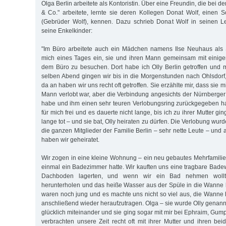
Olga Berlin arbeitete als Kontoristin. Über eine Freundin, die bei 
& Co." arbeitete, lernte sie deren Kollegen Donat Wolf, einen
(Gebrüder Wolf), kennen. Dazu schrieb Donat Wolf in seinen L
seine Enkelkinder:
"Im Büro arbeitete auch ein Mädchen namens Ilse Neuhaus als S
mich eines Tages ein, sie und ihren Mann gemeinsam mit einig
dem Büro zu besuchen. Dort habe ich Olly Berlin getroffen und mi
selben Abend gingen wir bis in die Morgenstunden nach Ohlsdorf,
da an haben wir uns recht oft getroffen. Sie erzählte mir, dass sie 
Mann verlobt war, aber die Verbindung angesichts der Nürnberg
habe und ihm einen sehr teuren Verlobungsring zurückgegeben h
für mich frei und es dauerte nicht lange, bis ich zu ihrer Mutter gi
lange tot – und sie bat, Olly heiraten zu dürfen. Die Verlobung wurde
die ganzen Mitglieder der Familie Berlin – sehr nette Leute – un
haben wir geheiratet.
Wir zogen in eine kleine Wohnung – ein neu gebautes Mehrfamilie
einmal ein Badezimmer hatte. Wir kauften uns eine tragbare Bade
Dachboden lagerten, und wenn wir ein Bad nehmen wollt
herunterholen und das heiße Wasser aus der Spüle in die Wanne l
waren noch jung und es machte uns nicht so viel aus, die Wanne
anschließend wieder heraufzutragen. Olga – sie wurde Olly genann
glücklich miteinander und sie ging sogar mit mir bei Ephraim, Gumpe
verbrachten unsere Zeit recht oft mit ihrer Mutter und ihren be