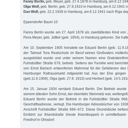
Fanny Berlin,
geb. Meyer, geb. 27.4.1878 in Hamburg, am 6.12.194
Olga Wolf,
geb. Berlin, geb. 27.8.1910 in Hamburg, am 6.12.1941 n
Dan Wolf,
geb. 22.2.1939 in Hamburg, am 6.12.1941 nach Riga dep
Eppendorfer Baum 10
Fanny Berlin wurde am 27. April 1878 als zweitältestes Kind von
Flora Meyer, geb. Jaffeé (geb. 1854), in Hamburg geboren. Sie hatt
Am 10. September 1905 heiratete sie Eduard Berlin (geb. 11.9.
der Talmud Tora Realschule im Beruf seines Großvaters mütterlic
ausgebildet wurde und unter seinem Namen eine Grabsteinfirm
Fuhlsbüttler Straße 679, betrieb. Seitens der Familie wird berich
von Ernst Barlach entworfenen Mahnmal für die Gefallenen des 
Hamburger Rathausmarkt mitgewirkt hat. Aus der Ehe gingen d
(geb.11.6.1906), Olga (geb. 27.8. 1910) und Herbert (geb. 14.5.1918
Am 15. Januar 1934 verstarb Eduard Berlin. Der Betrieb wurde
seinem ältesten Sohn Ernst, der ebenfalls Steinmetz war, weiterge
Eduard Berlin wurde der Betrieb in die Fuhlsbüttler Straße 66
Geschäftsadresse, verlegt. Die Hamburger Adressbücher von 193
Anschrift Fuhlsbüttler Straße 666–672. Diese Grundstücke befand
Einfahrt zur Ihlandstraße (heute Ihlandkoppel) in unmittelbar
Friedhof in Ohlsdorf.