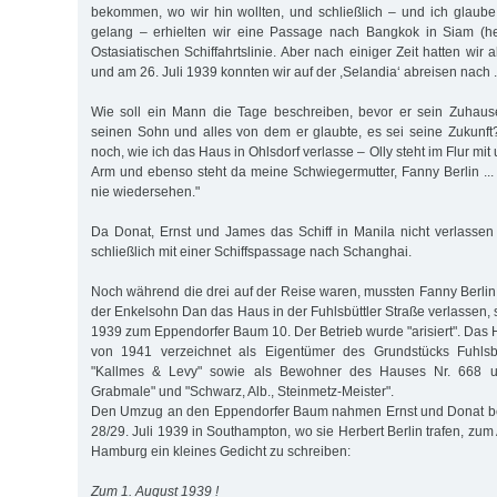
bekommen, wo wir hin wollten, und schließlich – und ich glaub
gelang – erhielten wir eine Passage nach Bangkok in Siam (he
Ostasiatischen Schiffahrtslinie. Aber nach einiger Zeit hatten wi
und am 26. Juli 1939 konnten wir auf der ,Selandia‘ abreisen nach ..
Wie soll ein Mann die Tage beschreiben, bevor er sein Zu­hause
seinen Sohn und alles von dem er glaubte, es sei seine Zukunf
noch, wie ich das Haus in Ohlsdorf verlasse – Olly steht im Flur m
Arm und ebenso steht da meine Schwiegermutter, Fanny Berlin ... 
nie wiedersehen."
Da Donat, Ernst und James das Schiff in Manila nicht verlassen 
schließlich mit einer Schiffspassage nach Schanghai.
Noch während die drei auf der Reise waren, mussten Fanny Berlin,
der Enkelsohn Dan das Haus in der Fuhlsbüttler Straße verlassen,
1939 zum Eppendorfer Baum 10. Der Betrieb wurde "arisiert". Da
von 1941 verzeichnet als Eigentümer des Grundstücks Fuhlsbü
"Kallmes & Levy" sowie als Bewohner des Hauses Nr. 668 u
Grabmale" und "Schwarz, Alb., Steinmetz-Meister".
Den Umzug an den Eppendorfer Baum nahmen Ernst und Donat be
28/29. Juli 1939 in Southampton, wo sie Herbert Berlin trafen, zum 
Hamburg ein kleines Gedicht zu schreiben:
Zum 1. August 1939 !