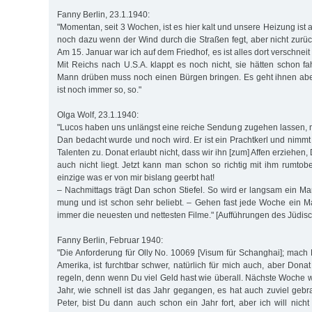
Fanny Berlin, 23.1.1940:
"Momentan, seit 3 Wochen, ist es hier kalt und unsere Heizung ist a
noch dazu wenn der Wind durch die Straßen fegt, aber nicht zurüc
Am 15. Januar war ich auf dem Friedhof, es ist alles dort verschnei
Mit Reichs nach U.S.A. klappt es noch nicht, sie hätten schon f
Mann drüben muss noch einen Bürgen bringen. Es geht ihnen abe
ist noch immer so, so."
Olga Wolf, 23.1.1940:
"Lucos haben uns unlängst eine reiche Sendung zugehen lassen, 
Dan bedacht wurde und noch wird. Er ist ein Prachtkerl und nimmt
Talenten zu. Donat erlaubt nicht, dass wir ihn [zum] Affen erziehen
auch nicht liegt. Jetzt kann man schon so richtig mit ihm rumtobe
einzige was er von mir bislang geerbt hat!
– Nachmittags trägt Dan schon Stiefel. So wird er langsam ein Ma
mung und ist schon sehr beliebt. – Gehen fast jede Woche ein Ma
immer die neuesten und nettesten Filme." [Aufführungen des Jüdis
Fanny Berlin, Februar 1940:
"Die Anforderung für Olly No. 10069 [Visum für Schanghai]; mach 
Amerika, ist furchtbar schwer, natürlich für mich auch, aber Don
regeln, denn wenn Du viel Geld hast wie überall. Nächste Woche 
Jahr, wie schnell ist das Jahr gegangen, es hat auch zuviel gebr
Peter, bist Du dann auch schon ein Jahr fort, aber ich will nich