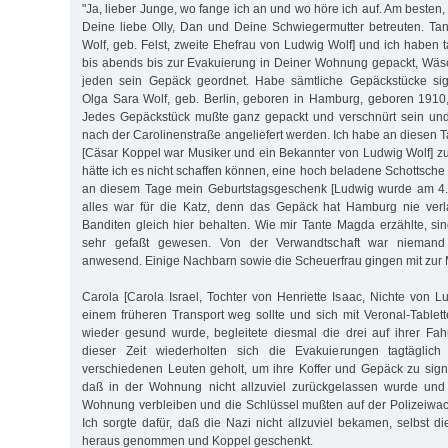
"Ja, lieber Junge, wo fange ich an und wo höre ich auf. Am besten,
Deine liebe Olly, Dan und Deine Schwiegermutter betreuten. T
Wolf, geb. Felst, zweite Ehefrau von Ludwig Wolf] und ich haben 
bis abends bis zur Evakuierung in Deiner Wohnung gepackt, Wäs
jeden sein Ge­päck geordnet. Habe sämtliche Gepäckstücke sig
Olga Sara Wolf, geb. Berlin, geboren in Hamburg, geboren 1910
Jedes Gepäckstück mußte ganz gepackt und verschnürt sein un
nach der Carolinenstraße angeliefert werden. Ich habe an diesen 
[Cäsar Koppel war Musiker und ein Bekannter von Ludwig Wolf] 
hätte ich es nicht schaffen können, eine hoch beladene Schottsch
an diesem Tage mein Geburtstagsgeschenk [Ludwig wurde am 4.
alles war für die Katz, denn das Gepäck hat Hamburg nie ver
Banditen gleich hier behalten. Wie mir Tante Magda erzählte, sin
sehr gefaßt gewesen. Von der Verwandtschaft war nieman
anwesend. Einige Nachbarn sowie die Scheuerfrau gingen mit zur
Carola [Carola Israel, Tochter von Henriette Isaac, Nichte von L
einem früheren Transport weg sollte und sich mit Veronal-Tablette
wieder gesund wurde, begleitete diesmal die drei auf ihrer Fah
dieser Zeit wiederholten sich die Evakuierungen tagtägli
verschiedenen Leuten geholt, um ihre Koffer und Gepäck zu signie
daß in der Wohnung nicht allzuviel zurückgelassen wurde und e
Wohnung verbleiben und die Schlüssel mußten auf der Polizeiwac
Ich sorgte dafür, daß die Nazi nicht allzuviel bekamen, selbst d
heraus genommen und Koppel geschenkt.