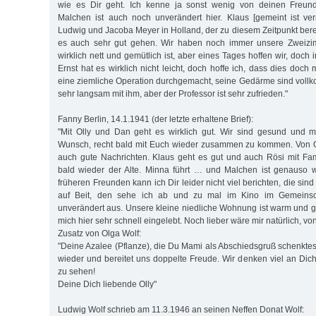
wie es Dir geht. Ich kenne ja sonst wenig von deinen Freun
Malchen ist auch noch unverändert hier. Klaus [gemeint ist ve
Ludwig und Jacoba Meyer in Holland, der zu diesem Zeitpunkt berei
es auch sehr gut gehen. Wir haben noch immer unsere Zweiz
wirklich nett und gemütlich ist, aber eines Tages hoffen wir, doch
Ernst hat es wirklich nicht leicht, doch hoffe ich, dass dies doch 
eine ziemliche Operation durchgemacht, seine Gedärme sind vollk
sehr langsam mit ihm, aber der Professor ist sehr zufrieden."
Fanny Berlin, 14.1.1941 (der letzte erhaltene Brief):
"Mit Olly und Dan geht es wirklich gut. Wir sind gesund und 
Wunsch, recht bald mit Euch wieder zusammen zu kommen. Von 
auch gute Nachrichten. Klaus geht es gut und auch Rösi mit Fam
bald wieder der Alte. Minna führt … und Malchen ist genauso w
früheren Freunden kann ich Dir leider nicht viel berichten, die sind 
auf Beit, den sehe ich ab und zu mal im Kino im Gemeinsch
unverändert aus. Unsere kleine niedliche Wohnung ist warm und g
mich hier sehr schnell eingelebt. Noch lieber wäre mir natürlich, von
Zusatz von Olga Wolf:
"Deine Azalee (Pflanze), die Du Mami als Abschiedsgruß schenktes
wieder und bereitet uns doppelte Freude. Wir denken viel an Dich
zu sehen!
Deine Dich liebende Olly"
Ludwig Wolf schrieb am 11.3.1946 an seinen Neffen Donat Wolf: