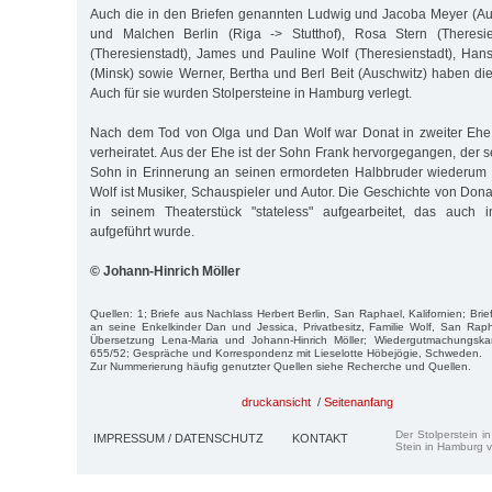
Auch die in den Briefen genannten Ludwig und Jacoba Meyer (Au
und Malchen Berlin (Riga -> Stutthof), Rosa Stern (Theresie
(Theresienstadt), James und Pauline Wolf (Theresienstadt), Ha
(Minsk) sowie Werner, Bertha und Berl Beit (Auschwitz) haben die
Auch für sie wurden Stolpersteine in Hamburg verlegt.
Nach dem Tod von Olga und Dan Wolf war Donat in zweiter Ehe 
verheiratet. Aus der Ehe ist der Sohn Frank hervorgegangen, der
Sohn in Erinnerung an seinen ermordeten Halbbruder wiederum
Wolf ist Musiker, Schauspieler und Autor. Die Geschichte von Don
in seinem Theaterstück "stateless" aufgearbeitet, das auch
aufgeführt wurde.
© Johann-Hinrich Möller
Quellen: 1; Briefe aus Nachlass Herbert Berlin, San Raphael, Kalifornien; Br
an seine Enkelkinder Dan und Jessica, Privatbesitz, Familie Wolf, San Raph
Übersetzung Lena-Maria und Johann-Hinrich Möller; Wiedergutmachungs
655/52; Gespräche und Korrespondenz mit Lieselotte Höbejögie, Schweden.
Zur Nummerierung häufig genutzter Quellen siehe Recherche und Quellen.
druckansicht
/
Seitenanfang
Der Stolperstein i
IMPRESSUM / DATENSCHUTZ
KONTAKT
Stein in Hamburg v