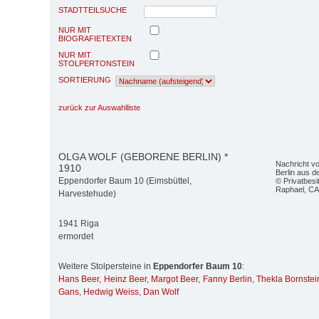
STADTTEILSUCHE
NUR MIT
BIOGRAFIETEXTEN
NUR MIT
STOLPERTONSTEIN
SORTIERUNG
zurück zur Auswahlliste
OLGA WOLF (GEBORENE BERLIN) *
Nachricht v
1910
Berlin aus 
Eppendorfer Baum 10 (Eimsbüttel,
© Privatbesi
Raphael, C
Harvestehude)
1941 Riga
ermordet
Weitere Stolpersteine in
Eppendorfer Baum 10
:
Hans Beer
,
Heinz Beer
,
Margot Beer
,
Fanny Berlin
,
Thekla Bornstei
Gans
,
Hedwig Weiss
,
Dan Wolf