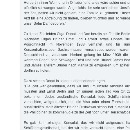
Herbert in ihrer Wohnung in Ohlsdorf und alles wäre schön und p
plötzlich schwanger wurde. Angesichts der sehr schlechten Umst
der Zeit, hatten wir nicht geplant, eine Familie zu gründen. Un
Arzt für eine Abtreibung zu finden, blieben fruchtlos und so wur
unser Sohn Dan geboren."
Zu dieser Zeit lebten Olga, Donat und Dan bereits bei Familie Berlin
Nachdem Olgas Brüder Ernst und Herbert sowie Donats Br
Pogromnacht im November 1938 verhaftet und für run
Konzentrationslager Sachsenhau­sen verschleppt worden waren, 
Deutschland zu verlassen. Herbert gelang im März 1939 die 
während Donat, sein Schwager Ernst und sein Bruder James beab
und James’ älterem Bruder nach Manila zu emigrieren, um später 
dorthin zu holen.
Dazu schrieb Donat in seinen Lebenserinnerungen:
"Die Zeit war gekommen, dass wir uns um unsere Ausreise 
mussten und Ernst Berlin und ich gingen jeden Tag von Ort z
bekommen. Jedes ausländische Konsulat, jede Schiffahrtslin
versuchten, weigerte sich, uns ein Visa oder einen Fahrschei
auszustellen. Mein ältester Bruder Gustav war schon fort in Manila 
die Philip­pinen zu kommen, die zu der Zeit noch unter Herrschaft 
Es gab kein einziges Konsulat, das wir nicht aufgesucht h
Schiffahrtsgesellschaft, bei der wir nicht versucht haben, eine 