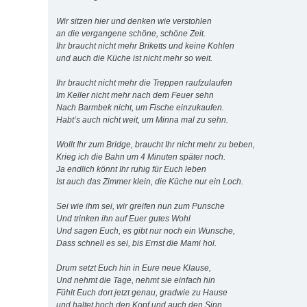
Wir sitzen hier und denken wie verstohlen
an die vergangene schöne, schöne Zeit.
Ihr braucht nicht mehr Briketts und keine Kohlen
und auch die Küche ist nicht mehr so weit.
Ihr braucht nicht mehr die Treppen raufzulaufen
Im Keller nicht mehr nach dem Feuer sehn
Nach Barmbek nicht, um Fische einzukaufen.
Habt’s auch nicht weit, um Minna mal zu sehn.
Wollt Ihr zum Bridge, braucht Ihr nicht mehr zu beben,
Krieg ich die Bahn um 4 Minuten später noch.
Ja endlich könnt Ihr ruhig für Euch leben
Ist auch das Zimmer klein, die Küche nur ein Loch.
Sei wie ihm sei, wir greifen nun zum Punsche
Und trinken ihn auf Euer gutes Wohl
Und sagen Euch, es gibt nur noch ein Wunsche,
Dass schnell es sei, bis Ernst die Mami hol.
Drum setzt Euch hin in Eure neue Klause,
Und nehmt die Tage, nehmt sie einfach hin
Fühlt Euch dort jetzt genau, gradwie zu Hause
und haltet hoch den Kopf und auch den Sinn.