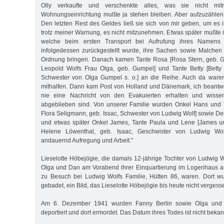
Olly verkaufte und verschenkte alles, was sie nicht mi
Wohnungseinrichtung mußte ja stehen bleiben. Aber aufzuzählen
Den letzten Rest des Geldes ließ sie sich von mir geben, um es 
trotz meiner Warnung, es nicht mitzunehmen. Etwas später mußte 
welche beim ersten Transport bei Aufrufung ihres Namen
infolgedessen zurückgestellt wurde, ihre Sachen sowie Malchen 
Ordnung bringen. Danach kamen Tante Rosa [Rosa Stern, geb. 
Leopold Wolfs Frau Olga, geb. Gumpel] und Tante Betty [Bett
Schwester von Olga Gumpel s. o.] an die Reihe. Auch da waren 
mithalfen. Dann kam Post von Holland und Dänemark, ich beantwo
nie eine Nachricht von den Evakuierten erhalten und wisse
abgeblieben sind. Von unserer Familie wurden Onkel Hans und 
Flora Se­lig­mann, geb. Issac, Schwester von Ludwig Wolf] sowie Dei
und etwas später Onkel James, Tante Paula und Lene [James u
Helene Löwenthal, geb. Isaac, Geschwister von Ludwig Wol
andauernd Aufregung und Arbeit."
Lieselotte Höbejögie, die damals 12-jährige Tochter von Ludwig Wo
Olga und Dan am Vorabend ihrer Einquartierung im Logenhaus 
zu Besuch bei Ludwig Wolfs Familie, Hütten 86, waren. Dort 
gebadet, ein Bild, das Lieselotte Höbejögie bis heute nicht vergess
Am 6. Dezember 1941 wurden Fanny Berlin sowie Olga und
deportiert und dort ermordet. Das Datum ihres Todes ist nicht bekan