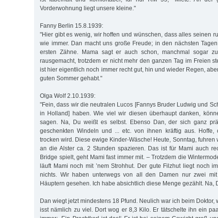
Vorderwohnung liegt unsere kleine."
Fanny Berlin 15.8.1939:
"Hier gibt es wenig, wir hoffen und wünschen, dass alles seinen 
wie immer. Dan macht uns große Freude; in den nächsten Tagen 
ersten Zähne. Mama sagt er auch schon, manchmal sogar zu m
rausgemacht, trotzdem er nicht mehr den ganzen Tag im Freien s
ist hier eigentlich noch immer recht gut, hin und wieder Regen, ab
guten Sommer gehabt."
Olga Wolf 2.10.1939:
"Fein, dass wir die neutralen Lucos [Fannys Bruder Ludwig und 
in Holland] haben. Wie viel wir diesen überhaupt danken, könne
sagen. Na, Du weißt es selbst. Ebenso Dan, der sich ganz präc
geschenkten Windeln und ... etc. von ihnen kräftig aus. Hoffe,
trocken wird. Diese ewige Kinder-Wäsche! Heute, Sonntag, fuhren 
an die Alster ca. 2 Stunden spazieren. Das ist für Mami auch re
Bridge spielt, geht Mami fast immer mit. – Trotzdem die Wintermod
läuft Mami noch mit ’nem Strohhut. Der gute Filzhut liegt noch im
nichts. Wir haben unterwegs von all den Damen nur zwei mit
Häuptern gesehen. Ich habe absichtlich diese Menge gezählt. Na, D
Dan wiegt jetzt mindestens 18 Pfund. Neulich war ich beim Doktor, w
isst nämlich zu viel. Dort wog er 8,3 Kilo. Er tätschelte ihn ein p