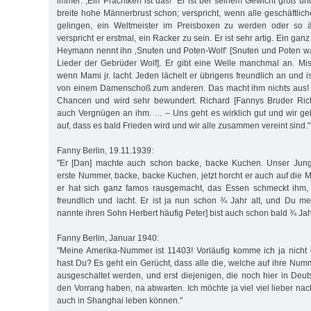
immer: ,Ein Prachtkerl ist das!‘ Er ist bei seinem Gewicht groß un
breite hohe Männerbrust schon; verspricht, wenn alle geschäftlic
gelingen, ein Weltmeister im Preisboxen zu werden oder so äh
verspricht er erstmal, ein Racker zu sein. Er ist sehr artig. Ein ganz
Heymann nennt ihn ‚Snuten und Poten-Wolf’ [Snuten und Poten w
Lieder der Gebrüder Wolf]. Er gibt eine Welle manchmal an. Mis
wenn Mami jr. lacht. Jeden lächelt er übrigens freundlich an und is
von einem Damenschoß zum anderen. Das macht ihm nichts aus! 
Chancen und wird sehr bewundert. Richard [Fannys Bruder Ric
auch Vergnügen an ihm. … – Uns geht es wirklich gut und wir ge
auf, dass es bald Frieden wird und wir alle zusammen vereint sind."
Fanny Berlin, 19.11.1939:
"Er [Dan] machte auch schon backe, backe Kuchen. Unser Jung
erste Nummer, backe, backe Kuchen, jetzt horcht er auch auf die 
er hat sich ganz famos rausgemacht, das Essen schmeckt ihm, 
freundlich und lacht. Er ist ja nun schon ¾ Jahr alt, und Du me
nannte ihren Sohn Herbert häufig Peter] bist auch schon bald ¾ Jahr
Fanny Berlin, Januar 1940:
"Meine Amerika-Nummer ist 11403! Vorläufig komme ich ja nich
hast Du? Es geht ein Gerücht, dass alle die, welche auf ihre Num
ausgeschaltet werden, und erst diejenigen, die noch hier in Deut
den Vorrang haben, na abwarten. Ich möchte ja viel viel lieber nach
auch in Shanghai leben können."