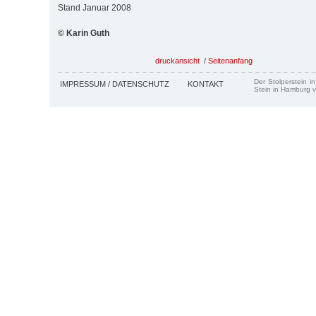
Stand Januar 2008
© Karin Guth
druckansicht
/
Seitenanfang
Der Stolperstein i
IMPRESSUM / DATENSCHUTZ
KONTAKT
Stein in Hamburg v