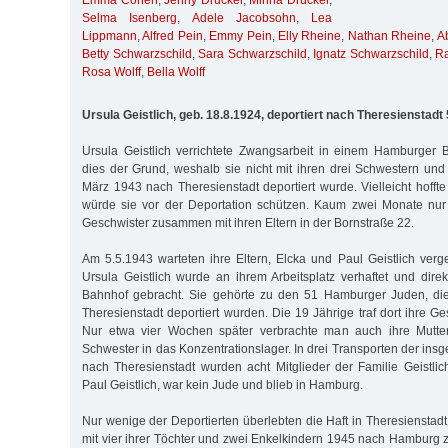
Emma Cohen
,
Jenny Drucker
,
Minna Drucker
,
Selma Isenberg
,
Adele Jacobsohn
,
Lea
Lippmann
,
Alfred Pein
,
Emmy Pein
,
Elly Rheine
,
Nathan Rheine
,
A
Betty Schwarzschild
,
Sara Schwarzschild
,
Ignatz Schwarzschild
,
R
Rosa Wolff
,
Bella Wolff
Ursula Geistlich, geb. 18.8.1924, deportiert nach Theresienstadt
Ursula Geistlich verrichtete Zwangsarbeit in einem Hamburger B
dies der Grund, weshalb sie nicht mit ihren drei Schwestern und
März 1943 nach Theresienstadt deportiert wurde. Vielleicht hoffte 
würde sie vor der Deportation schützen. Kaum zwei Monate nur
Geschwister zusammen mit ihren Eltern in der Bornstraße 22.
Am 5.5.1943 warteten ihre Eltern, Elcka und Paul Geistlich verge
Ursula Geistlich wurde an ihrem Arbeitsplatz verhaftet und di
Bahnhof gebracht. Sie gehörte zu den 51 Hamburger Juden, di
Theresienstadt deportiert wurden. Die 19 Jährige traf dort ihre G
Nur etwa vier Wochen später verbrachte man auch ihre Mutter
Schwester in das Konzentrationslager. In drei Transporten der in
nach Theresienstadt wurden acht Mitglieder der Familie Geistlich
Paul Geistlich, war kein Jude und blieb in Hamburg.
Nur wenige der Deportierten überlebten die Haft in Theresienstadt.
mit vier ihrer Töchter und zwei Enkelkindern 1945 nach Hamburg z