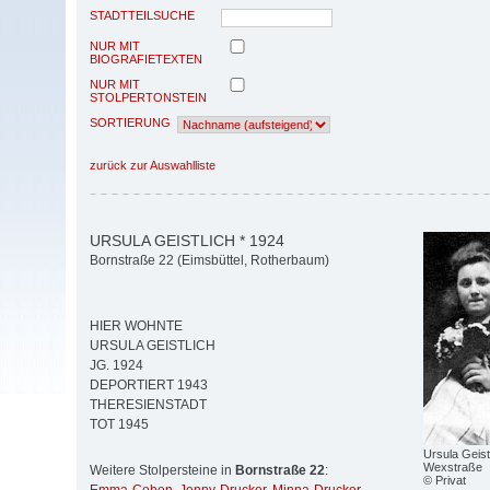
STADTTEILSUCHE
NUR MIT
BIOGRAFIETEXTEN
NUR MIT
STOLPERTONSTEIN
SORTIERUNG
zurück zur Auswahlliste
URSULA GEISTLICH * 1924
Bornstraße 22 (Eimsbüttel, Rotherbaum)
HIER WOHNTE
URSULA GEISTLICH
JG. 1924
DEPORTIERT 1943
THERESIENSTADT
TOT 1945
Ursula Geist
Wexstraße
Weitere Stolpersteine in
Bornstraße 22
:
© Privat