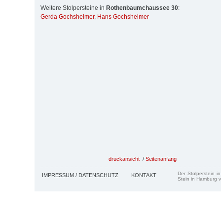
Weitere Stolpersteine in
Rothenbaumchaussee 30
:
Gerda Gochsheimer
,
Hans Gochsheimer
druckansicht
/
Seitenanfang
Der Stolperstein i
IMPRESSUM / DATENSCHUTZ
KONTAKT
Stein in Hamburg v