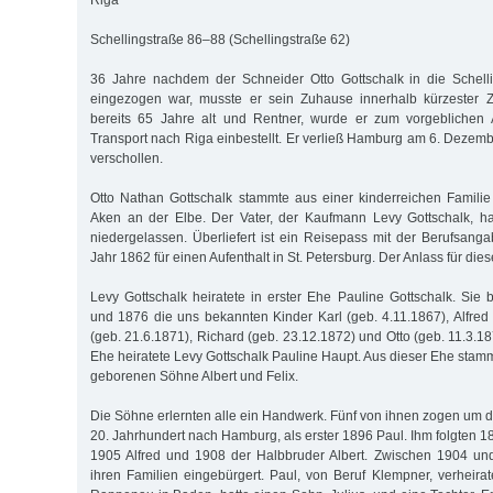
Riga
Schellingstraße 86–88 (Schellingstraße 62)
36 Jahre nachdem der Schneider Otto Gottschalk in die Schelli
eingezogen war, musste er sein Zuhause innerhalb kürzester Z
bereits 65 Jahre alt und Rentner, wurde er zum vorgeblichen
Transport nach Riga einbestellt. Er verließ Hamburg am 6. Dezemb
verschollen.
Otto Nathan Gottschalk stammte aus einer kinderreichen Familie 
Aken an der Elbe. Der Vater, der Kaufmann Levy Gottschalk, ha
niedergelassen. Überliefert ist ein Reisepass mit der Berufsang
Jahr 1862 für einen Aufenthalt in St. Petersburg. Der Anlass für die
Levy Gottschalk heiratete in erster Ehe Pauline Gottschalk. Sie
und 1876 die uns bekannten Kinder Karl (geb. 4.11.1867), Alfred 
(geb. 21.6.1871), Richard (geb. 23.12.1872) und Otto (geb. 11.3.187
Ehe heiratete Levy Gottschalk Pauline Haupt. Aus dieser Ehe sta
geborenen Söhne Albert und Felix.
Die Söhne erlernten alle ein Handwerk. Fünf von ihnen zogen um
20. Jahrhundert nach Hamburg, als erster 1896 Paul. Ihm folgten 1
1905 Alfred und 1908 der Halbbruder Albert. Zwischen 1904 un
ihren Familien eingebürgert. Paul, von Beruf Klempner, verheirat