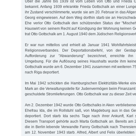
Über die Jahre bis 1939 ist vom Leben von Otto und Frieda G
bekannt. Anfang 1939 erkrankte Frieda Gottschalk an einer Lung
ihr Zustand verschlimmerte, wurde sie am 20. Februar in das Allg
Georg eingewiesen. Auf dem Weg dorthin starb sie an Herzschwä
Ehe verlor Otto Gottschalk den schützenden Status der "Mische
Hauswirt von seinem Recht auf Kündigung der Wohnung keinen 
trat Otto Gottschalk am 1. August 1940 dem Jüdischen Religionsver
Er war nun mittellos und erhielt ab Januar 1941 Wohlfahrtslei
Religionsverbandes. Der Deportationsbefehl, von der Gesta
Aufforderung zur "Abwanderung" bezeichnet, erreichte ihn 
Umgebung. Für die Auflösung seines Haushalts wurde ihm keine 
Gottschalk wurde am 6. Dezember 1941 zusammen mit weiteren 7
nach Riga deportiert.
Im Mai 1942 schickten die Hamburgischen Elektrizitäts-Werke e
Mark an die Verwaltungsstelle für Judenvermögen beim Finanzam
geschuldete Stromlieferungen. Otto Gottschalk war zu dieser Zeit ver
Am 2. Dezember 1942 wurde Otto Gottschalks in Aken verbliebener 
Ehefrau Ida, die im Rollstuhl saß, von Magdeburg aus in das Ge
deportiert. Dort starb Ida sechs Tage nach ihrer Ankunft, Karl
Diesem Transport gehörte auch Marta Gottschalk an. Bereits am
die in Berlin lebende Verwandte Fanny Gottschalk nach Theresiens
am 12. November 1943 starb. Alfred, Albert und Felix überlebten 