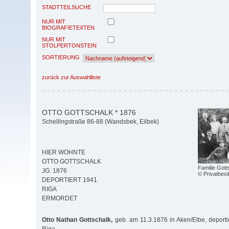
STADTTEILSUCHE
NUR MIT
BIOGRAFIETEXTEN
NUR MIT
STOLPERTONSTEIN
SORTIERUNG
zurück zur Auswahlliste
OTTO GOTTSCHALK * 1876
Schellingstraße 86-88 (Wandsbek, Eilbek)
HIER WOHNTE
OTTO GOTTSCHALK
Familie Gott
JG. 1876
© Privatbesi
DEPORTIERT 1941
RIGA
ERMORDET
Otto Nathan Gottschalk,
geb. am 11.3.1876 in Aken/Elbe, deport