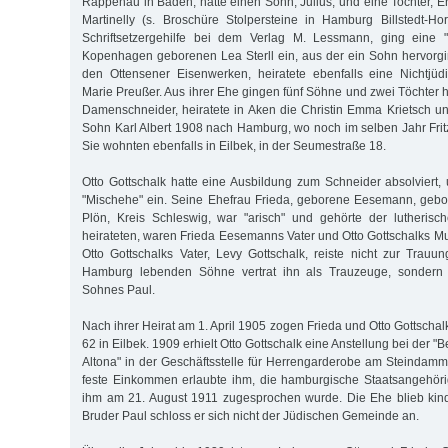
Rappenau in Baden, hatte einen Sohn, Julius, und eine Tochter, Er
Martinelly (s. Broschüre Stolpersteine in Hamburg Billstedt-Hor
Schriftsetzergehilfe bei dem Verlag M. Lessmann, ging eine 
Kopenhagen geborenen Lea Sterll ein, aus der ein Sohn hervorgin
den Ottensener Eisenwerken, heiratete ebenfalls eine Nichtjüd
Marie Preußer. Aus ihrer Ehe gingen fünf Söhne und zwei Töchter he
Damenschneider, heiratete in Aken die Christin Emma Krietsch u
Sohn Karl Albert 1908 nach Hamburg, wo noch im selben Jahr Frit
Sie wohnten ebenfalls in Eilbek, in der Seumestraße 18.
Otto Gottschalk hatte eine Ausbildung zum Schneider absolviert,
"Mischehe" ein. Seine Ehefrau Frieda, geborene Eesemann, gebo
Plön, Kreis Schleswig, war "arisch" und gehörte der lutherisc
heirateten, waren Frieda Eesemanns Vater und Otto Gottschalks Mut
Otto Gottschalks Vater, Levy Gottschalk, reiste nicht zur Trauun
Hamburg lebenden Söhne vertrat ihn als Trauzeuge, sondern
Sohnes Paul.
Nach ihrer Heirat am 1. April 1905 zogen Frieda und Otto Gottschalk
62 in Eilbek. 1909 erhielt Otto Gottschalk eine Anstellung bei der 
Altona" in der Geschäftsstelle für Herrengarderobe am Steindamm
feste Einkommen erlaubte ihm, die hamburgische Staatsangehöri
ihm am 21. August 1911 zugesprochen wurde. Die Ehe blieb kind
Bruder Paul schloss er sich nicht der Jüdischen Gemeinde an.