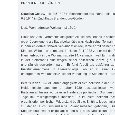
BRANDENBURG-GÖRDEN
Claudius Gosau,
geb. 9.5.1892 in Blankenmoor, Krs. Norderdithma
6.3.1944 im Zuchthaus Brandenburg-Görden
letzte Wohnadresse: Woltmannstraße 14
Claudius Gosau verbrachte die größte Zeit seines Lebens in seine
wo er überwiegend als Bauarbeiter tätig war. Nach seiner Teilnah
in dem er viermal schwer verwundet wurde, lebte er mit seiner 
Kindern, Wilhelm und Irmgard, in Heide. Erst 1938 zog er mit der
Hammerbrook in die Woltmannstraße 14, vermutlich weil für ihn d
in der Kleinstadt Heide wegen seiner politischen ‹berzeug au
unerträglich geworden waren. Er fand Arbeit als Lokführer a
Privatunternehmens in Bremen-Farge, wo er in einer Geme
untergebracht war und bis zu seiner Verhaftung im September 1943 
Bereits in den 1920er Jahren engagierte er sich politisch in der KP
Heide leitete, aus der er aber 1930 ausgeschlossen wu
Parteiausschlusses wurde er in Heide aus politischen Gründen im
Tage im Polizeigefängnis inhaftiert. Es ist nicht bekannt, d
organisierten politischen Widerstand betätigte. Er führte jedoch mit
zu denen auch ausländische Zwangsarbeiter gehörten, Di
Kriegsverlauf, wobei er gesagt haben soll, dass Deutschland de