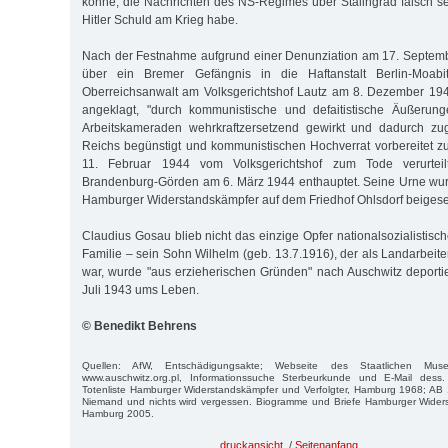
könne, die Nachrichten des NS-Regimes über Stalingrad falsch s
Hitler Schuld am Krieg habe.
Nach der Festnahme aufgrund einer Denunziation am 17. Septe
über ein Bremer Gefängnis in die Haftanstalt Berlin-Moab
Oberreichsanwalt am Volksgerichtshof Lautz am 8. Dezember 19
angeklagt, "durch kommunistische und defaitistische Äußerun
Arbeitskameraden wehrkraftzersetzend gewirkt und dadurch zu
Reichs begünstigt und kommunistischen Hochverrat vorbereitet 
11. Februar 1944 vom Volksgerichtshof zum Tode verurtei
Brandenburg-Görden am 6. März 1944 enthauptet. Seine Urne wu
Hamburger Widerstandskämpfer auf dem Friedhof Ohlsdorf beigeset
Claudius Gosau blieb nicht das einzige Opfer nationalsozialistisch
Familie – sein Sohn Wilhelm (geb. 13.7.1916), der als Landarbeite
war, wurde "aus erzieherischen Gründen" nach Auschwitz deporti
Juli 1943 ums Leben.
© Benedikt Behrens
Quellen: AfW, Entschädigungsakte; Webseite des Staatlichen Museu
www.auschwitz.org.pl, Informationssuche Sterbeurkunde und E-Mail dess.
Totenliste Hamburger Widerstandskämpfer und Verfolgter, Hamburg 1968; AB 
Niemand und nichts wird vergessen. Biogramme und Briefe Hamburger Wide
Hamburg 2005.
druckansicht
/
Seitenanfang