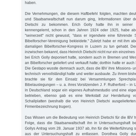
haben.
Die Vernehmungen, die diesem Haftbefehl folgten, machten deut
und Staatsanwaltschaft nun darum ging, Informationen über de
Dietschi zu bekommen. Erich Golly hatte ihn in seiner Bi
kennengelernt, schon in den Jahren 1924 oder 1925, habe abe
"seinerzeit" nicht gewusst, "dass er irgend­wie eine führende 
Bibelforscher-Vereinigung bekleidete." Zu­letzt habe er mit ihm 
damaligen Bibelforscher-Kongress in Luzern zu tun gehabt. D
inzwischen bekannt, dass Heinrich Dietschi nicht nur ein einzelnes 
bei Erich Golly deponiert hatte, sondern auch in Bremen und We
an Bibelforscher geliefert und verkauft hatte; dorthin hatte er auch
Die Gestapo wusste demnach auch, dass die IBV ihre Missions- un
technisch vervollständigt hatte und weiter ausbaute. Zu ihrem bish
brachte sie für den Einsatz bei Versammlungen Sprechpl
Bibelauslegungen – u. a. ihres Vorsitzenden J. F. Rutherford – in
in Deutschland sogar ein eigenes Aufnahmestudio und eine eige
betrieben, ebenso gab es eine Werkstatt zur Herstellung vo
Schallplatten (weshalb die von Heinrich Dietschi ausgeliefert
Firmenbezeichnung trugen).
Das Wissen um die Bedeutung von Heinrich Dietschi für die IBV ha
Folge, dass die Staatsanwaltschaft ihn in Untersuchungshaft be
Gollys Antrag vom 28. Januar 1937 ab, ihn für die Weiterführung 
aus der Untersuchungshaft zu entlassen. Dorothea Golly dur