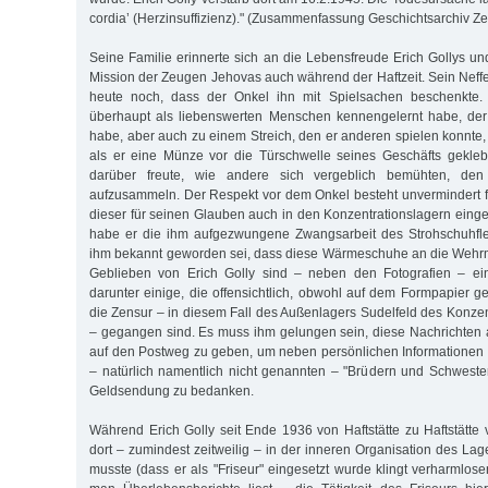
cordia’ (Herzinsuffizienz)." (Zusammenfassung Geschichtsarchiv 
Seine Familie erinnerte sich an die Lebensfreude Erich Gollys und
Mission der Zeugen Jehovas auch während der Haftzeit. Sein Neffe, 
heute noch, dass der Onkel ihn mit Spielsachen beschenkte.
überhaupt als liebenswerten Menschen kennengelernt habe, der
habe, aber auch zu einem Streich, den er anderen spielen konnte,
als er eine Münze vor die Türschwelle seines Geschäfts gekle
darüber freute, wie andere sich vergeblich bemühten, den
aufzusammeln. Der Respekt vor dem Onkel besteht unvermindert fo
dieser für seinen Glauben auch in den Konzentrationslagern einge
habe er die ihm aufgezwungene Zwangsarbeit des Strohschuhflec
ihm bekannt geworden sei, dass diese Wärmeschuhe an die Wehrm
Geblieben von Erich Golly sind – neben den Fotografien – ei
darunter einige, die offensichtlich, obwohl auf dem Formpapier g
die Zensur – in diesem Fall des Außenlagers Sudelfeld des Konze
– gegangen sind. Es muss ihm gelungen sein, diese Nachrichten a
auf den Postweg zu geben, um neben persönlichen Informationen a
– natürlich namentlich nicht genannten – "Brüdern und Schwester
Geldsendung zu bedanken.
Während Erich Golly seit Ende 1936 von Haftstätte zu Haftstätte
dort – zumindest zeitweilig – in der inneren Organisation des La
musste (dass er als "Friseur" eingesetzt wurde klingt verharmlos