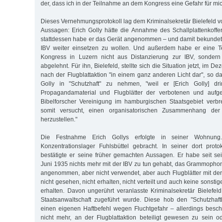
der, dass ich in der Teilnahme an dem Kongress eine Gefahr für mic
Dieses Vernehmungsprotokoll lag dem Kriminalsekretär Bielefeld vor
Aussagen: Erich Golly hätte die Annahme des Schallplattenkoff
stattdessen habe er das Gerät angenommen – und damit bekundet, 
IBV weiter einsetzen zu wollen. Und außerdem habe er eine T
Kongress in Luzern nicht aus Distanzierung zur IBV, sonder
abgelehnt. Für ihn, Bielefeld, stellte sich die Situation jetzt, im
nach der Flugblattaktion "in einem ganz anderen Licht dar", so d
Golly in "Schutzhaft" zu nehmen, "weil er [Erich Golly] dri
Propagandamaterial und Flugblätter der verbotenen und aufgel
Bibelforscher Vereinigung im hamburgischen Staatsgebiet verbr
somit versucht, einen organisatorischen Zusammenhang der 
herzustellen."
Die Festnahme Erich Gollys erfolgte in seiner Wohnun
Konzentrationslager Fuhlsbüttel gebracht. In seiner dort prot
bestätigte er seine früher gemachten Aussagen. Er habe seit se
Juni 1935 nichts mehr mit der IBV zu tun gehabt, das Grammophon
angenommen, aber nicht verwendet, aber auch Flugblätter mit der 
nicht gesehen, nicht erhalten, nicht verteilt und auch keine sonsti
erhalten. Davon ungerührt veranlasste Kriminalsekretär Bielefeld
Staatsanwaltschaft zugeführt wurde. Diese hob den "Schutzhaft
einen eigenen Haftbefehl wegen Fluchtgefahr – allerdings beschu
nicht mehr, an der Flugblattaktion beteiligt gewesen zu sein 