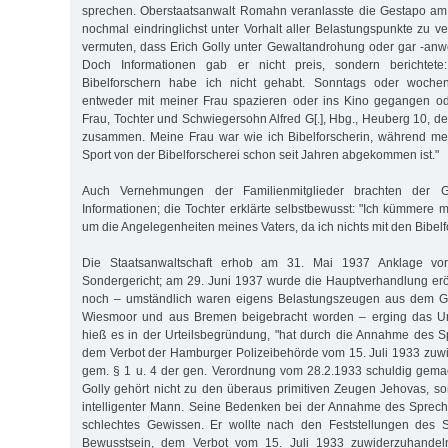
sprechen. Oberstaatsanwalt Romahn veranlasste die Gestapo am 
nochmal eindringlichst unter Vorhalt aller Belastungspunkte zu v
vermuten, dass Erich Golly unter Gewaltandrohung oder gar -an
Doch Informationen gab er nicht preis, sondern berichtete
Bibelforschern habe ich nicht gehabt. Sonntags oder woche
entweder mit meiner Frau spazieren oder ins Kino gegangen od
Frau, Tochter und Schwiegersohn Alfred G[.], Hbg., Heuberg 10, der 
zusammen. Meine Frau war wie ich Bibelforscherin, während me
Sport von der Bibelforscherei schon seit Jahren abgekommen ist."
Auch Vernehmungen der Familienmitglieder brachten der 
Informationen; die Tochter erklärte selbstbewusst: "Ich kümmere m
um die Angelegenheiten meines Vaters, da ich nichts mit den Bibelf
Die Staatsanwaltschaft erhob am 31. Mai 1937 Anklage vo
Sondergericht; am 29. Juni 1937 wurde die Hauptverhandlung erö
noch – umständlich waren eigens Belastungszeugen aus dem Ge
Wiesmoor und aus Bremen beigebracht worden – erging das Urte
hieß es in der Urteilsbegründung, "hat durch die Annahme des 
dem Verbot der Hamburger Polizeibehörde vom 15. Juli 1933 zuw
gem. § 1 u. 4 der gen. Verordnung vom 28.2.1933 schuldig gemach
Golly gehört nicht zu den überaus primitiven Zeugen Jehovas, so
intelligenter Mann. Seine Bedenken bei der Annahme des Sprech
schlechtes Gewissen. Er wollte nach den Feststellungen des 
Bewusstsein, dem Verbot vom 15. Juli 1933 zuwiderzuhandel