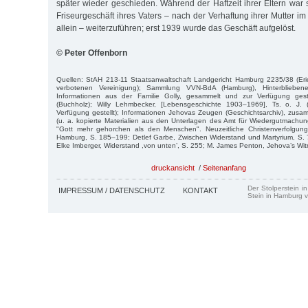
später wieder geschieden. Während der Haftzeit ihrer Eltern war s
Friseurgeschäft ihres Vaters – nach der Verhaftung ihrer Mutter 
allein – weiterzuführen; erst 1939 wurde das Geschäft aufgelöst.
© Peter Offenborn
Quellen: StAH 213-11 Staatsanwaltschaft Landgericht Hamburg 2235/38 (Eric
verbotenen Vereinigung); Sammlung VVN-BdA (Hamburg), Hinterblieben
Informationen aus der Familie Golly, gesammelt und zur Verfügung gest
(Buchholz); Willy Lehmbecker, [Lebensgeschichte 1903–1969], Ts. o. J. 
Verfügung gestellt); Informationen Jehovas Zeugen (Geschichtsarchiv), zus
(u. a. kopierte Materialien aus den Unterlagen des Amt für Wiedergutmachu
"Gott mehr gehorchen als den Menschen". Neuzeitliche Christenverfolgung i
Hamburg, S. 185–199; Detlef Garbe, Zwischen Widerstand und Martyrium, S. 
Elke Imberger, Widerstand ,von unten’, S. 255; M. James Penton, Jehova’s Witn
druckansicht
/
Seitenanfang
Der Stolperstein i
IMPRESSUM / DATENSCHUTZ
KONTAKT
Stein in Hamburg v