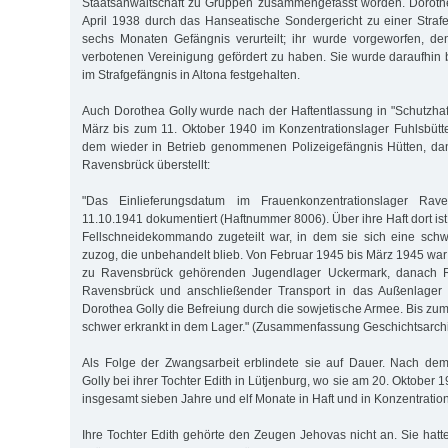
Staatsanwaltschaft zu Gruppen zusammengefasst worden. Doroth
April 1938 durch das Hanseatische Sondergericht zu einer Stra
sechs Monaten Gefängnis verurteilt; ihr wurde vorgeworfen, d
verbotenen Vereinigung gefördert zu haben. Sie wurde daraufhin
im Strafgefängnis in Altona festgehalten.
Auch Dorothea Golly wurde nach der Haftentlassung in "Schutzh
März bis zum 11. Oktober 1940 im Konzentrationslager Fuhlsbütt
dem wieder in Betrieb genommenen Polizeigefängnis Hütten, da
Ravensbrück überstellt:
"Das Einlieferungsdatum im Frauenkonzentrationslager Rav
11.10.1941 dokumentiert (Haftnummer 8006). Über ihre Haft dort is
Fellschneidekommando zugeteilt war, in dem sie sich eine sc
zuzog, die unbehandelt blieb. Von Februar 1945 bis März 1945 war
zu Ravensbrück gehörenden Jugendlager Uckermark, danach R
Ravensbrück und anschließender Transport in das Außenlager 
Dorothea Golly die Befreiung durch die sowjetische Armee. Bis zum
schwer erkrankt in dem Lager." (Zusammenfassung Geschichtsarch
Als Folge der Zwangsarbeit erblindete sie auf Dauer. Nach dem
Golly bei ihrer Tochter Edith in Lütjenburg, wo sie am 20. Oktober 1
insgesamt sieben Jahre und elf Monate in Haft und in Konzentratio
Ihre Tochter Edith gehörte den Zeugen Jehovas nicht an. Sie hatt