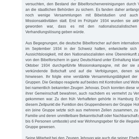
versuchten, den Bestand der Bibelforschervereinigungen durch
an die staatlichen Behörden zu sichern. Es fanden daher anfang
noch wenige Versammlungen mit Bibelstudien und auch 
Missionsaktivitäten statt. Erst im Frühjahr 1934 wurden sie akt
geworden war, dass es mit den nationalsozialistischen
Verhandlungslösung geben würde.
Aus Begegnungen, die deutsche Bibelforscher auf dem internatio
im September 1934 in der Schweiz hatten, entwickelte sich 
Aussichtslosigkeit, mit den Nationalsozialisten eine Übereinkunft z
von den Bibelforschern in ganz Deutschland unter Einhaltung kla
Oktober 1934 durch­geführte Missionskampagne, mit der sie 
verkündende Botschaft und auf die Verfolgungen, denen si
hinwiesen. Ihr folgte eine verstärkte Versammlungstätigkeit der 
Gruppen. Die Gestapo reagierte auf beides mit Kontrollen und 
bei namentlich bekannten Zeugen Jehovas. Doch konnten diese vor
ihrer Gemeinschaft bewahren, auch nachdem es vermehrt zu Ver
gekommen war. Zu den früh Verhafteten gehörte in Hamburg Er
diesem Zeitpunkt die Funktion des Gruppendieners der Gruppe Hohe
ein (eine Gruppe setzte sich aus mehreren Zellen zusammen, zu
Familie und deren unmittelbare Bekanntschaft oder Nachbarschaft 
bis 6 Personen umfasste) und war Wohnungsgeber für die illega
Gruppe gewesen.
Seine Mitarbeit bei den Zeugen Jehovas wie auch die seiner Ehefr