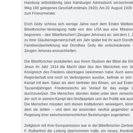
Hamburg selbstständig (das Hamburger Adressbuch verzeichnet
Weg 168 gelegenes Geschäft erstmals 1920). Am 20. August 1928 
zum Friseurmeister.
Erich Golly schloss sich wenige Jahre nach dem Ersten Weltkrie
Bibelforscher-Vereinigung hatte von den USA aus eine Missio
begonnen – den Bibelforschern (Zeugen Jehovas) an; seit dem 1. 
zu ihrer Glaubensgemeinschaft; ein Jahr später trat ihr auch Dorot
Familienüberlieferung war Dorothea Golly die entschiedenere
Zeugen Jehovas anzuschließen.
Die Bibelforscher postulierten aus ihrem Studium der Bibel die Er
Jesus im Jahr 1914 die Macht über das den Menschen von Je
Königreich des Friedens übertragen bekommen habe. Auch wenn
Regentschaft erst noch im Verborgenen ausübe, befinde er sich
Kampf mit dem Satan als dem Vertreter des Bösen, um auf Erden
Tausendjährigen Friedensreichs als Vorlauf für das ewige
durchzusetzen. Die Menschen stünden dabei unter dem versuche
der sich in seinem Kampf des Großkapitals und der Politik wie au
Die Menschen müssten sich diesen Institutionen verweigern, könn
dem sie lebten – und dem sie ansonsten neutral gegenüber zu
Regelung ihrer zwischenmenschlichen Beziehungen zu­gestehen.
Zeitgleich mit ihrer Europamission war in der Bibelforscher-Zentral
F. Rutherford die Leitung übernommen hatte, ein neues, theokrat