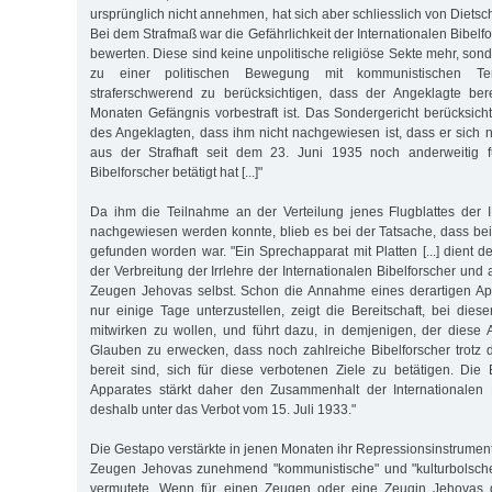
ursprünglich nicht annehmen, hat sich aber schliesslich von Dietsch
Bei dem Strafmaß war die Gefährlichkeit der Internationalen Bibel
bewerten. Diese sind keine unpolitische religiöse Sekte mehr, sond
zu einer politischen Bewegung mit kommunistischen T
straferschwerend zu berücksichtigen, dass der Angeklagte bere
Monaten Gefängnis vorbestraft ist. Das Sondergericht berücksich
des Angeklagten, dass ihm nicht nachgewiesen ist, dass er sich 
aus der Strafhaft seit dem 23. Juni 1935 noch anderweitig fü
Bibelforscher betätigt hat [...]"
Da ihm die Teilnahme an der Verteilung jenes Flugblattes der IB
nachgewiesen werden konnte, blieb es bei der Tatsache, dass b
gefunden worden war. "Ein Sprechapparat mit Platten [...] dient
der Verbreitung der Irrlehre der Internationalen Bibelforscher un
Zeugen Jehovas selbst. Schon die Annahme eines derartigen App
nur einige Tage unterzustellen, zeigt die Bereitschaft, bei di
mitwirken zu wollen, und führt dazu, in demjenigen, der diese A
Glauben zu erwecken, dass noch zahlreiche Bibelforscher trotz d
bereit sind, sich für diese verbotenen Ziele zu betätigen. Di
Apparates stärkt daher den Zusammenhalt der Internationalen B
deshalb unter das Verbot vom 15. Juli 1933."
Die Gestapo verstärkte in jenen Monaten ihr Repressionsinstrument
Zeugen Jehovas zunehmend "kommunistische" und "kulturbolsch
vermutete. Wenn für einen Zeugen oder eine Zeugin Jehovas d