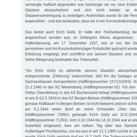
verhängte Haftzeit abgelaufen war, bedrängte sie sie, eine Erkl
Glauben abzuschwören und sich nicht wieder an den 
Glaubensvereinigung zu beteiligen. Andernfalls wurde für die Per
angeordnet – und das bedeutete, dass sie in ein Konzentrationsla
Das betraf auch Erich Golly. Er hatte den Freiheitsentzug, be
angerechnet worden war, im Gefängnis Altona abgesessen.
Haftentlassung, am 17. Dezember 1937, war er von der Ges
genommen und ins Konzentrationslager Fuhlsbüttel gebracht worde
Erklärung vorgelegt, sich schriftlich von seinem Glauben und v
Seine Weigerung bedeutete das Todesurteil.
"Als Erich Golly es ablehnte seinem Glauben abzuschwö
entsprechende ‚Erklärung’ unterschrieb, ließ ihn die Gestapo 
Sachsenhausen transportieren (Häftlingsnummer 1571/10293). Vo
21.2.1940 in das KZ Wewelsburg (Häftlingsnummer 62). Für den 1
Gollys Überstellung in das KZ Buchenwald belegt (Häftlingsnum
er am 9./12.5.1943 in das KZ Bergen-Belsen (Häftlingsnummer 256
genaue Haftdauer in Bergen-Belsen ist nicht bekannt, jedoch schri
am 6.2.1944 einen Brief an seine Schwester. Über da
(Häftlingsnummer 75891) gelangte Erich Golly am 20.6.19
(Häftlingsnummer 71263). Vom 4.10.1944 bis 14.10.1944 war er als
Sudelfeld eingesetzt, kam am selben Tag über das Stamm
Außenlager Fischbachau, von wo aus er am 21.1.1945 zurück in da
wurde. Erich Golly verstarb dort am 16.2.1945. Die Todesursache 