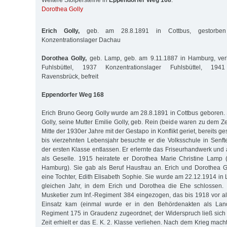
Weitere Stolpersteine in
Eppendorfer Weg 168
:
Dorothea Golly
Erich Golly,
geb. am 28.8.1891 in Cottbus, gestorbe
Konzentrationslager Dachau
Dorothea Golly,
geb. Lamp, geb. am 9.11.1887 in Hamburg, ver
Fuhlsbüttel, 1937 Konzentrationslager Fuhlsbüttel, 1941 
Ravensbrück, befreit
Eppendorfer Weg 168
Erich Bruno Georg Golly wurde am 28.8.1891 in Cottbus geboren.
Golly, seine Mutter Emilie Golly, geb. Rein (beide waren zu dem Zei
Mitte der 1930er Jahre mit der Gestapo in Konflikt geriet, bereits 
bis vierzehnten Lebensjahr besuchte er die Volksschule in Sen
der ersten Klasse entlassen. Er erlernte das Friseurhandwerk und a
als Geselle. 1915 heiratete er Dorothea Marie Christine Lamp 
Hamburg). Sie gab als Beruf Hausfrau an. Erich und Dorothea 
eine Tochter, Edith Elisabeth Sophie. Sie wurde am 22.12.1914 in
gleichen Jahr, in dem Erich und Dorothea die Ehe schlossen.
Musketier zum Inf.-Regiment 384 eingezogen, das bis 1918 vor a
Einsatz kam (einmal wurde er in den Behördenakten als Lan
Regiment 175 in Graudenz zugeordnet; der Widerspruch ließ sich n
Zeit erhielt er das E. K. 2. Klasse verliehen. Nach dem Krieg macht