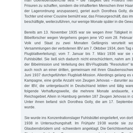
man Überlebensberichte liest – die Tätigkeit des Friseurs hie
Frisuren zu schaffen, sondern die inhaftierten Menschen ihrer Ha
der Lagerordnung anzupassen), geriet auch Dorothea Golly, d
Tochter und einer Cousine bemüht war, das Friseurgeschäft, das im
beschäftigte, weiterzuführen, nur wenige Monate später in die Gewa
Bereits am 13. November 1935 war sie wegen ihrer Tätigkeit in
Bibelforscher wegen Vergehens gegen jene VO vom 28. Februar
Volk und Staat zu zwei Monaten Gefängnis verurteilt w
Versammlungen der verbotenen IBV am 7. Oktober 1934, dem Tag d
Flugblattverteilung); vom 7. Januar bis 7. März 1936 war sie
Fuhlsbüttel. Sie ließ sich dadurch nicht einschüchtern, nahm a
der Bibelmission und Verteilung des IBV-Flugblatts "Resolution" t
auch noch an einer dritten, gemeinsam mit ihren Glaubensschwe
Juni 1937 durchgeführten Flugblatt-Mission. Allerdings gelang es
Kampagne, eine große Anzahl von Zeugen Jehovas – darunter auc
der IBV, die untergetaucht in Deutschland lebten und tätig war
folgende Verhaftungswelle, die mehrere Monate andauerte, 
Reichsgebiet. Allein in Hamburg gerieten 187 Zeugen Jehovas in 
Unter ihnen befand sich Dorothea Golly, die am 17. Septemb
wurde.
Sie wurde ins Konzentrationslager Fuhlsbüttel eingeliefert, von dor
1938 in Untersuchungshaft. Im Frühjahr 1938 wurde sie z
Glaubensbrüdern und -schwestern angeklagt. Die Gerichtsverhan