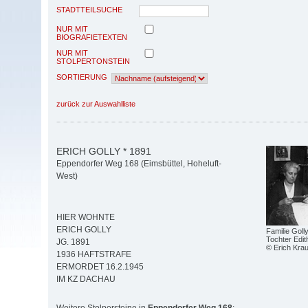
STADTTEILSUCHE
NUR MIT
BIOGRAFIETEXTEN
NUR MIT
STOLPERTONSTEIN
SORTIERUNG
zurück zur Auswahlliste
ERICH GOLLY * 1891
Eppendorfer Weg 168 (Eimsbüttel, Hoheluft-
West)
HIER WOHNTE
ERICH GOLLY
Familie Goll
Tochter Edit
JG. 1891
© Erich Kra
1936 HAFTSTRAFE
ERMORDET 16.2.1945
IM KZ DACHAU