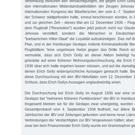
Verbindung zwischen den Verdächtigungen, die gegen Erich Goll
den internationalen Widerstandsaktivitäten der Zeugen Jehova
internationalen Kongress der Bibelforscher, der vom 4.–7. Septe
der Schweiz stattgefunden hatte, erneut beschlossen worden, in 
und zur gleichen Zeit – dieses Mal am 12. Dezember 1936 – Flugbl
dem Flugblatt ("Resolution") wurden jetzt jedoch nicht nur Glau
Jehovas vermittelt, sondern die Menschen in Deutschlan
"barbarischen Hitler-Staat" die Loyalität aufzukündigen. Das rief 
Plan, und in der Hamburger Gestapo notierte Kriminalsekretär Bie
Flugblättern "eine ungeheure Hetze gegen das Dritte Reich ent
vermutete, dass sich Erich Golly an dieser Aktion beteiligt h
gründete auf einer früheren Wohnungsdurchsuchung, die Erich G
1936 über sich hatte ergehen lassen müssen, und auf die damalige
denen Erich Golly widersprüchliche Aussagen gemacht hatte. Bie
diese Durchsuchung mit den IBV-Aktivitäten vom 12. Dezember
Schluss, dass Erich Gollys Aussagen unglaubwürdig seien.
Die Durchsuchung bei Erich Golly im August 1936 war eine vo
Gestapo bei "mehreren früheren Funktionären" der IBV in Hambur
Insgesamt blieben sie für die Gestapo zwar unergiebig, wurden 
Gesamtprotokoll vom 4. September 1936 festhielt, nur ältere Bi
Jahrbücher der IBV und Zeitungen gefunden und keine neue Literatu
Verbindungen der Verdächtigten zur IBV hingewiesen hätten; aber:
zwar bei dem Friseurmeister Erich Golly wurde ein Grammophon gef