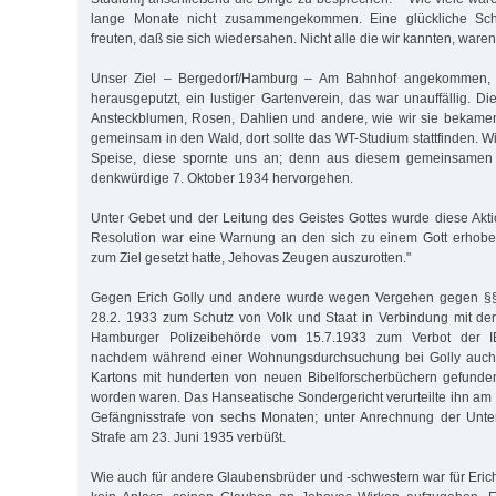
lange Monate nicht zusammengekommen. Eine glückliche Scha
freuten, daß sie sich wiedersahen. Nicht alle die wir kannten, waren
Unser Ziel – Bergedorf/Hamburg – Am Bahnhof angekommen, 
herausgeputzt, ein lustiger Gartenverein, das war unauffällig. D
Ansteckblumen, Rosen, Dahlien und andere, wie wir sie bekame
gemeinsam in den Wald, dort sollte das WT-Studium stattfinden. Wir
Speise, diese spornte uns an; denn aus diesem gemeinsamen N
denkwürdige 7. Oktober 1934 hervorgehen.
Unter Gebet und der Leitung des Geistes Gottes wurde diese Akti
Resolution war eine Warnung an den sich zu einem Gott erhoben
zum Ziel gesetzt hatte, Jehovas Zeugen auszurotten."
Gegen Erich Golly und andere wurde wegen Vergehen gegen §
28.2. 1933 zum Schutz von Volk und Staat in Verbindung mit d
Hamburger Polizeibehörde vom 15.7.1933 zum Verbot der I
nachdem während einer Wohnungsdurchsuchung bei Golly auch
Kartons mit hunderten von neuen Bibelforscherbüchern gefund
worden waren. Das Hanseatische Sondergericht verurteilte ihn am 
Gefängnisstrafe von sechs Monaten; unter Anrechnung der Unte
Strafe am 23. Juni 1935 verbüßt.
Wie auch für andere Glaubensbrüder und -schwestern war für Erich