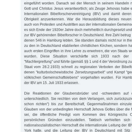
eingeführt worden. Danach sei der Mensch in seinem Handeln ni
Gott und Christus Jesus verantwortlich; als Zeuge Jehovas habe e
Internationalen Bibelforschervereinigung (IBV) und damit deren
Obrigkeit anzuerkennen. War die Herausbildung dieses neuen 
auch von Protesten und Austritten aus der internationalen Gemeinsch
es sich Ende der 1920er Jahre doch mehrheitlich durchgesetzt und 
zur IBV gehörenden Bibelforscher in Deutschland. Ihre Zahl betru
denen 546 in Hamburg lebten. Sie standen damals nicht nur in th
zu den in Deutschland etablierten christlichen Kirchen, sondern hat
auch ersten Eingriffen in ihre Lehre zu erwehren, die von Staats we
wurden. Diese Situation verschärfte sich 1933 nach der nat
"Machtergreifung" und führte (gemäß §§ 1 und 4 der Verordnung z
Staat vom 28.2.1933) schnell zu regionalen Verboten der Bibelf
denen "kulturbolschewistische Zersetzungsarbeit" und Kampf "g
völkischen Gemeinschaftslebens" vorgehalten wurden. Für Ham
der IBV am 15. Juli 1933 erlassen.
Die Reaktionen der Glaubensbrüder und -schwestern auf 
unterschiedlich. Sie reichten von dem Verlangen, sich zurückzuz
schon richten") bis zur Bereitschaft, Gegenmaßnahmen einzule
Glauben von der unbedingten Herrschaft Jehova Gottes über die
sei, die öffentliche Predigt vom Kommen des Königreichs C
persönlichen Gründen einzustellen. Taktisch verhielten sic
nationalsozialistischen Herrschaft die internationale Leitung der IB
York hatte, und die Leitung der IBV in Deutschland mit Sitz