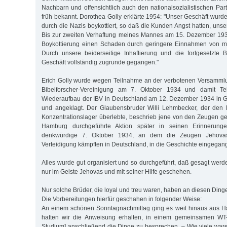
Nachbarn und offensichtlich auch den nationalsozialistischen Par
früh bekannt. Dorothea Golly erklärte 1954: "Unser Geschäft wurd
durch die Nazis boykottiert, so daß die Kunden Angst hatten, unse
Bis zur zweiten Verhaftung meines Mannes am 15. Dezember 1936
Boykottierung einen Schaden durch geringere Einnahmen von mo
Durch unsere beiderseitige Inhaftierung und die fortgesetzte B
Geschäft vollständig zugrunde gegangen."
Erich Golly wurde wegen Teilnahme an der verbotenen Versammlu
Bibelforscher-Vereinigung am 7. Oktober 1934 und damit Te
Wiederaufbau der IBV in Deutschland am 12. Dezember 1934 i
und angeklagt. Der Glaubensbruder Willi Lehmbecker, der den
Konzentrationslager überlebte, beschrieb jene von den Zeugen ge
Hamburg durchgeführte Aktion später in seinen Erinnerung
denkwürdige 7. Oktober 1934, an dem die Zeugen Jehovas 
Verteidigung kämpften in Deutschland, in die Geschichte eingegan
Alles wurde gut organisiert und so durchgeführt, daß gesagt werd
nur im Geiste Jehovas und mit seiner Hilfe geschehen.
Nur solche Brüder, die loyal und treu waren, haben an diesen Dinge
Die Vorbereitungen hierfür geschahen in folgender Weise:
An einem schönen Sonntagnachmittag ging es weit hinaus aus H
hatten wir die Anweisung erhalten, in einem gemeinsamen WT-
Studium] anschließend die Dinge zu besprechen. – Wie viele ware