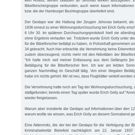
kein Anlass, seinen Glauben an Jehovas Wirken aufzugeben. Er
Bibelforschergruppe verbunden, auch wenn kaum Informationen ü
bzw. die der Hamburger Bezirksgruppe überliefert sind.
Der Gestapo war die Haltung der Zeugen Jehovas bekannt, als
1936 erneut zu einer Wohnungsdurchsuchung bei Erich Golly ersc
6 Uhr 30. Im späteren Durchsuchungsprotokoll hielt sie allerding
ohne Ergebnis verlaufen sei. Trotzdem wurde Erich Golly unter dem
für die Bibelforscher betätigt zu haben, in Polizeihaft genommen u
34 gebracht. Auch hier erbrachte die Vernehmung keine Erkenntniss
zudem überzeugend, nichts mehr mit den Aktivitäten der Bibelfor
"Ich halte mich seit meiner Entlassung aus dem Gefängnis [im
Betätigung für die Bibelforscher fern. Ich war am letzten Son
ganzen Nachmittag im Geschäft tätig. Von einer illegalen Betäti
habe ich nichts gehört. Mir ist neu, dass Flugblätter verteilt worden s
Die Vernehmung hatte noch am Tag der Wohnungsdurchsuchung, 
stattgefunden; bereits einen Tag später wurde Erich Golly auf "Anor
wieder freigelassen.
Warum aber insistierte die Gestapo auf Informationen über den 
warum wollte sie wissen, was Erich Golly an diesem Sonnabend 
Eine Aktennotiz, die der bei der Gestapo für die Verfolgung der B
Kriminalsekretär Bielefeld nachträglich am 22. Januar 1937 an