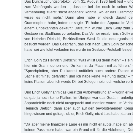
Das Durchsuchungsprotokoll vom 31. August 1936 hielt fest – und 
zum Verhängnis werden –, dass er bei der noch in seiner Wo
Vernehmung zuerst "nicht angeben" konnte, wo er das Grammoph
wisse es nicht mehr." Dann aber habe er gleich darauf ge
Grammophon habe, indem er sagte: "Er habe den Apparat im Verl
einem Unbekannten gekauft." Daraufhin wurde Erich Golly zum 
Gestapo ins Stadthaus vorgeladen. Das Verhör ergab: Erich Golly 
von Heinrich Dietschi, Bezirksdiener West für die neuorganisier
besucht worden. Das Gespräch, das sich nach Erich Golly zwisc
hatte, sei wie folgt verlaufen (es wurde im Gestapo-Protokoll festgeh
Erich Golly zu Heinrich Dietschi: "Was willst Du denn hier?" – Hein
hier ein Grammophon und Du kannst da Platten mit aufführen." 
"Sprechplatten, aber Du kannst natürlich auch andere Platten d
Sache ist mir zu gefährlich und ich habe keine Meinung dazu." – 
keine Platten, aber ich werde Dir bei Gelegenheit noch welche vorb
Und Erich Golly nahm das Gerät zur Aufbewahrung an – worin er k
es gab ja noch keine Platten. Im Übrigen war das Gerät in unfert
Apparateteile noch nicht ausgepackt und montiert waren. Im Verl
Heinrich Dietschi dann aber auch auf den bevorstehenden Kongr
hingewiesen und gefragt, ob er, Erich Golly, nicht Lust habe, daran
"Da aber meine finanzielle Lage es mir nicht erlaubte, habe ich a
keinen Pass mehr habe, war ein Grund mit für die Ablehnung. D