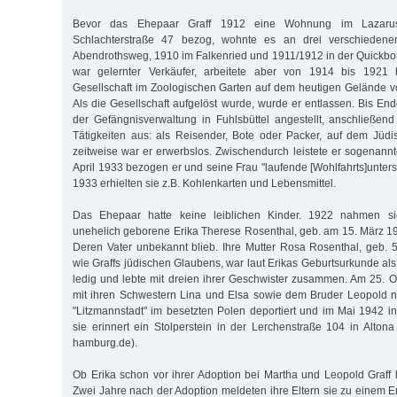
Bevor das Ehepaar Graff 1912 eine Wohnung im Lazarus-
Schlachterstraße 47 bezog, wohnte es an drei verschieden
Abendrothsweg, 1910 im Falkenried und 1911/1912 in der Quickbor
war gelernter Verkäufer, arbeitete aber von 1914 bis 1921 
Gesellschaft im Zoologischen Garten auf dem heutigen Gelände 
Als die Gesellschaft aufgelöst wurde, wurde er entlassen. Bis En
der Gefängnisverwaltung in Fuhlsbüttel angestellt, anschließen
Tätigkeiten aus: als Reisender, Bote oder Packer, auf dem Jüdi
zeitweise war er erwerbslos. Zwischendurch leistete er sogenannt
April 1933 bezogen er und seine Frau "laufende [Wohlfahrts]unter
1933 erhielten sie z.B. Kohlenkarten und Lebensmittel.
Das Ehepaar hatte keine leiblichen Kinder. 1922 nahmen sie
unehelich geborene Erika Therese Rosenthal, geb. am 15. März 190
Deren Vater unbekannt blieb. Ihre Mutter Rosa Rosenthal, geb. 5
wie Graffs jüdischen Glaubens, war laut Erikas Geburtsurkunde als V
ledig und lebte mit dreien ihrer Geschwister zusammen. Am 25. 
mit ihren Schwestern Lina und Elsa sowie dem Bruder Leopold n
"Litzmannstadt" im besetzten Polen deportiert und im Mai 1942 i
sie erinnert ein Stolperstein in der Lerchenstraße 104 in Altona
hamburg.de).
Ob Erika schon vor ihrer Adoption bei Martha und Leopold Graff l
Zwei Jahre nach der Adoption meldeten ihre Eltern sie zu einem E