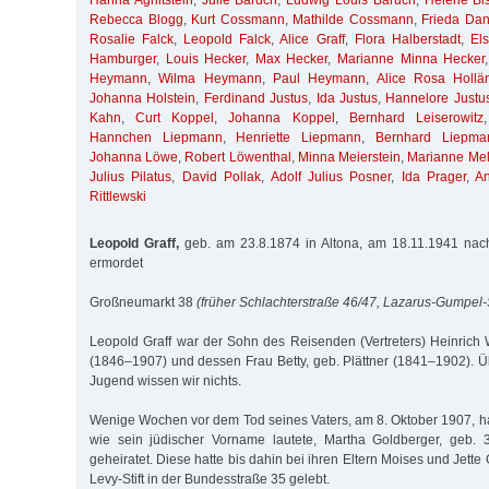
Hanna Aghitstein
,
Julie Baruch
,
Ludwig Louis Baruch
,
Helene Bis
Rebecca Blogg
,
Kurt Cossmann
,
Mathilde Cossmann
,
Frieda Da
Rosalie Falck
,
Leopold Falck
,
Alice Graff
,
Flora Halberstadt
,
El
Hamburger
,
Louis Hecker
,
Max Hecker
,
Marianne Minna Hecker
Heymann
,
Wilma Heymann
,
Paul Heymann
,
Alice Rosa Hollä
Johanna Holstein
,
Ferdinand Justus
,
Ida Justus
,
Hannelore Justu
Kahn
,
Curt Koppel
,
Johanna Koppel
,
Bernhard Leiserowitz
Hannchen Liepmann
,
Henriette Liepmann
,
Bernhard Liepma
Johanna Löwe
,
Robert Löwenthal
,
Minna Meierstein
,
Marianne Me
Julius Pilatus
,
David Pollak
,
Adolf Julius Posner
,
Ida Prager
,
A
Rittlewski
Leopold Graff,
geb. am 23.8.1874 in Altona, am 18.11.1941 nach
ermordet
Großneumarkt 38
(früher Schlachterstraße 46/47, Lazarus-Gumpel-S
Leopold Graff war der Sohn des Reisenden (Vertreters) Heinrich
(1846–1907) und dessen Frau Betty, geb. Plättner (1841–1902). Ü
Jugend wissen wir nichts.
Wenige Wochen vor dem Tod seines Vaters, am 8. Oktober 1907, ha
wie sein jüdischer Vorname lautete, Martha Goldberger, geb.
geheiratet. Diese hatte bis dahin bei ihren Eltern Moises und Jett
Levy-Stift in der Bundesstraße 35 gelebt.