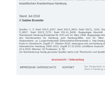
Israelitischen Krankenhaus Hamburg.
Stand: Juli 2018
© Sabine Brunotte
Quellen: 1; 5; StaH 332-5_6207, StaH 332-5_8651; StaH 332-5_ 1103; St
5_9837; StaH 332-5_7170; StaH 351-11_9436; Beglaubigte Abschrift 
Standesamt Hamburg-Eimsbüttel Nr. 679 vom 24. März 1908; Beglaubigte Absc
des Standesamtes 3a Hamburg, jetzt Hamburg-Mitte, vom 23. März 1
Stolpersteine; zu Lungenheilanstalt Edmundsthal-Siemerswald s. http://www
Kultur in Geesthacht, Zugriff 27. Oktober 2016; www.agora.sub.uni-hamburg.de
Adressbücher Hamburg 1909–1913, Zugriff 27.10.2016; schriftliche Auskunft 
22.4.2015; Wächter: 32 Postkarten, S. 58.
Zur Nummerierung häufig genutzter Quellen siehe Link "Recherche und Quelle
druckansicht
/
Seitenanfang
Der Stolperstein i
IMPRESSUM / DATENSCHUTZ
KONTAKT
Stein in Hamburg v