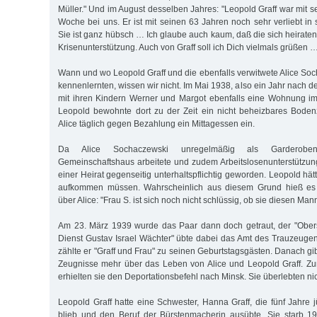
Müller." Und im August desselben Jahres: "Leopold Graff war mit s
Woche bei uns. Er ist mit seinen 63 Jahren noch sehr verliebt in 
Sie ist ganz hübsch … Ich glaube auch kaum, daß die sich heirate
Krisenunterstützung. Auch von Graff soll ich Dich vielmals grüßen 
Wann und wo Leopold Graff und die ebenfalls verwitwete Alice Soch
kennenlernten, wissen wir nicht. Im Mai 1938, also ein Jahr nach d
mit ihren Kindern Werner und Margot ebenfalls eine Wohnung im
Leopold bewohnte dort zu der Zeit ein nicht beheizbares Bod
Alice täglich gegen Bezahlung ein Mittagessen ein.
Da Alice Sochaczewski unregelmäßig als Garderoben
Gemeinschaftshaus arbeitete und zudem Arbeitslosenunterstützun
einer Heirat gegenseitig unterhaltspflichtig geworden. Leopold hät
aufkommen müssen. Wahrscheinlich aus diesem Grund hieß es i
über Alice: "Frau S. ist sich noch nicht schlüssig, ob sie diesen Mann
Am 23. März 1939 wurde das Paar dann doch getraut, der "Obers
Dienst Gustav Israel Wächter" übte dabei das Amt des Trauzeuge
zählte er "Graff und Frau" zu seinen Geburtstagsgästen. Danach gibt
Zeugnisse mehr über das Leben von Alice und Leopold Graff. 
erhielten sie den Deportationsbefehl nach Minsk. Sie überlebten nic
Leopold Graff hatte eine Schwester, Hanna Graff, die fünf Jahre j
blieb und den Beruf der Bürstenmacherin ausübte. Sie starb 19