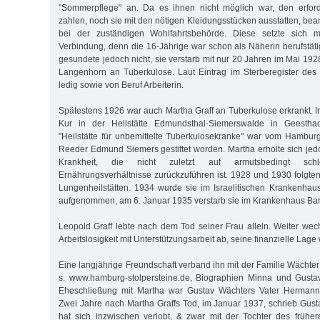
"Sommerpflege" an. Da es ihnen nicht möglich war, den erfor
zahlen, noch sie mit den nötigen Kleidungsstücken ausstatten, beant
bei der zuständigen Wohlfahrtsbehörde. Diese setzte sich m
Verbindung, denn die 16-Jährige war schon als Näherin berufstäti
gesundete jedoch nicht, sie verstarb mit nur 20 Jahren im Mai 192
Langenhorn an Tuberkulose. Laut Eintrag im Sterberegister des
ledig sowie von Beruf Arbeiterin.
Spätestens 1926 war auch Martha Graff an Tuberkulose erkrankt. I
Kur in der Heilstätte Edmundsthal-Siemerswalde in Geesthac
"Heilstätte für unbemittelte Tuberkulosekranke" war vom Hambu
Reeder Edmund Siemers gestiftet worden. Martha erholte sich jed
Krankheit, die nicht zuletzt auf armutsbedingt sc
Ernährungsverhältnisse zurückzuführen ist. 1928 und 1930 folgten
Lungenheilstätten. 1934 wurde sie im Israelitischen Krankenha
aufgenommen, am 6. Januar 1935 verstarb sie im Krankenhaus Ba
Leopold Graff lebte nach dem Tod seiner Frau allein. Weiter wech
Arbeitslosigkeit mit Unterstützungsarbeit ab, seine finanzielle Lage 
Eine langjährige Freundschaft verband ihn mit der Familie Wächte
s. www.hamburg-stolpersteine.de, Biographien Minna und Gustav
Eheschließung mit Martha war Gustav Wächters Vater Herman
Zwei Jahre nach Martha Graffs Tod, im Januar 1937, schrieb Gusta
hat sich inzwischen verlobt, & zwar mit der Tochter des früher