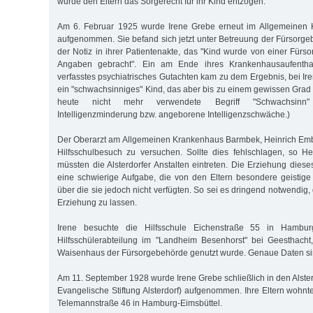
wurde den Eltern das Sorgerecht für ihr Kind entzogen.
Am 6. Februar 1925 wurde Irene Grebe erneut im Allgemeinen
aufgenommen. Sie befand sich jetzt unter Betreuung der Fürsorgeb
der Notiz in ihrer Patientenakte, das "Kind wurde von einer Für
Angaben gebracht". Ein am Ende ihres Krankenhausaufentha
verfasstes psychiatrisches Gutachten kam zu dem Ergebnis, bei Ir
ein "schwachsinniges" Kind, das aber bis zu einem gewissen Grad 
heute nicht mehr verwendete Begriff "Schwachsinn"
Intelligenzminderung bzw. angeborene Intelligenzschwäche.)
Der Oberarzt am Allgemeinen Krankenhaus Barmbek, Heinrich Emb
Hilfsschulbesuch zu versuchen. Sollte dies fehlschlagen, so H
müssten die Alsterdorfer Anstalten eintreten. Die Erziehung diese
eine schwierige Aufgabe, die von den Eltern besondere geistige 
über die sie jedoch nicht verfügten. So sei es dringend notwendig, 
Erziehung zu lassen.
Irene besuchte die Hilfsschule Eichenstraße 55 in Hambur
Hilfsschülerabteilung im "Landheim Besenhorst" bei Geesthac
Waisenhaus der Fürsorgebehörde genutzt wurde. Genaue Daten sin
Am 11. September 1928 wurde Irene Grebe schließlich in den Alster
Evangelische Stiftung Alsterdorf) aufgenommen. Ihre Eltern wohnte
Telemannstraße 46 in Hamburg-Eimsbüttel.