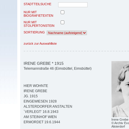
STADTTEILSUCHE
NUR MIT
BIOGRAFIETEXTEN
NUR MIT
STOLPERTONSTEIN
SORTIERUNG
zurück zur Auswahlliste
IRENE GREBE * 1915
Telemannstraße 46 (Eimsbüttel, Eimsbüttel)
HIER WOHNTE
IRENE GREBE
JG. 1915
EINGEWIESEN 1928
ALSTERDORFER ANSTALTEN
´VERLEGT‘ 16.8.1943
AM STEINHOF WIEN
Irene Grebe
ERMORDET 19.6.1944
© Archiv Eva
Alsterdorf