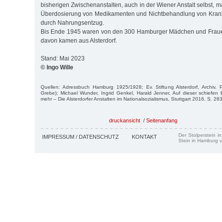
bisherigen Zwischenanstalten, auch in der Wiener Anstalt selbst, m
Überdosierung von Medikamenten und Nichtbehandlung von Krankh
durch Nahrungsentzug.
Bis Ende 1945 waren von den 300 Hamburger Mädchen und Fraue
davon kamen aus Alsterdorf.
Stand: Mai 2023
© Ingo Wille
Quellen: Adressbuch Hamburg 1925/1928; Ev. Stiftung Alsterdorf, Archiv, 
Grebe); Michael Wunder, Ingrid Genkel, Harald Jenner, Auf dieser schiefen
mehr – Die Alsterdorfer Anstalten im Nationalsozialismus, Stuttgart 2016, S. 283 f
druckansicht
/
Seitenanfang
Der Stolperstein i
IMPRESSUM / DATENSCHUTZ
KONTAKT
Stein in Hamburg v