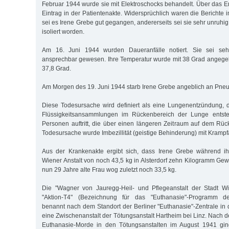
Februar 1944 wurde sie mit Elektroschocks behandelt. Über das Er
Eintrag in der Patientenakte. Widersprüchlich waren die Berichte 
sei es Irene Grebe gut gegangen, andererseits sei sie sehr unruh
isoliert worden.
Am 16. Juni 1944 wurden Daueranfälle notiert. Sie sei se
ansprechbar gewesen. Ihre Temperatur wurde mit 38 Grad angege
37,8 Grad.
Am Morgen des 19. Juni 1944 starb Irene Grebe angeblich an Pneu
Diese Todesursache wird definiert als eine Lungenentzündung, 
Flüssigkeitsansammlungen im Rückenbereich der Lunge entste
Personen auftritt, die über einen längeren Zeitraum auf dem Rück
Todesursache wurde Imbezillität (geistige Behinderung) mit Kramp
Aus der Krankenakte ergibt sich, dass Irene Grebe während ihr
Wiener Anstalt von noch 43,5 kg in Alsterdorf zehn Kilogramm Gewi
nun 29 Jahre alte Frau wog zuletzt noch 33,5 kg.
Die "Wagner von Jauregg-Heil- und Pflegeanstalt der Stadt W
"Aktion-T4" (Bezeichnung für das "Euthanasie"-Programm der 
benannt nach dem Standort der Berliner "Euthanasie"-Zentrale in 
eine Zwischenanstalt der Tötungsanstalt Hartheim bei Linz. Nach d
Euthanasie-Morde in den Tötungsanstalten im August 1941 gi