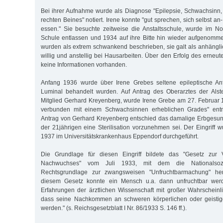
Bei ihrer Aufnahme wurde als Diagnose "Epilepsie, Schwachsinn
rechten Beines" notiert. Irene konnte "gut sprechen, sich selbst an
essen." Sie besuchte zeitweise die Anstaltsschule, wurde im 
Schule entlassen und 1934 auf ihre Bitte hin wieder aufgenomm
wurden als extrem schwankend beschrieben, sie galt als anhänglich
willig und anstellig bei Hausarbeiten. Über den Erfolg des erneu
keine Informationen vorhanden.
Anfang 1936 wurde über Irene Grebes seltene epileptische Anfä
Luminal behandelt wurden. Auf Antrag des Oberarztes der Alste
Mitglied Gerhard Kreyenberg, wurde Irene Grebe am 27. Februar
verbunden mit einem Schwachsinnen erheblichen Grades" entmü
Antrag von Gerhard Kreyenberg entschied das damalige Erbgesund
der 21jährigen eine Sterilisation vorzunehmen sei. Der Eingriff
1937 im Universitätskrankenhaus Eppendorf durchgeführt.
Die Grundlage für diesen Eingriff bildete das "Gesetz zur 
Nachwuchses" vom Juli 1933, mit dem die Nationalsozia
Rechtsgrundlage zur zwangsweisen "Unfruchtbarmachung" herg
diesem Gesetz konnte ein Mensch u.a. dann unfruchtbar we
Erfahrungen der ärztlichen Wissenschaft mit großer Wahrscheinlic
dass seine Nachkommen an schweren körperlichen oder geistig
werden." (s. Reichsgesetzblatt I Nr. 86/1933 S. 146 ff.).