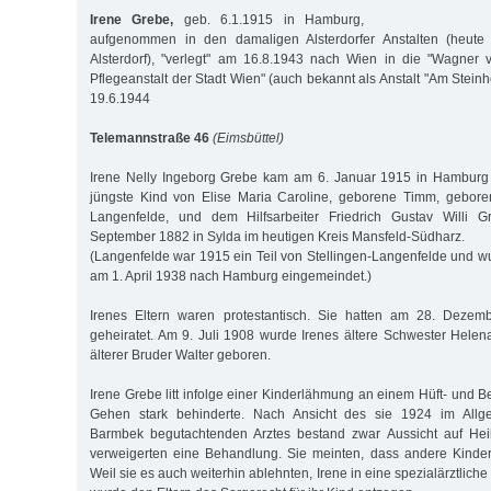
Irene Grebe,
geb. 6.1.1915 in Hamburg,
aufgenommen in den damaligen Alsterdorfer Anstalten (heute 
Alsterdorf), "verlegt" am 16.8.1943 nach Wien in die "Wagner 
Pflegeanstalt der Stadt Wien" (auch bekannt als Anstalt "Am Steinh
19.6.1944
Telemannstraße 46
(Eimsbüttel)
Irene Nelly Ingeborg Grebe kam am 6. Januar 1915 in Hamburg 
jüngste Kind von Elise Maria Caroline, geborene Timm, gebore
Langenfelde, und dem Hilfsarbeiter Friedrich Gustav Willi 
September 1882 in Sylda im heutigen Kreis Mansfeld-Südharz.
(Langenfelde war 1915 ein Teil von Stellingen-Langenfelde und w
am 1. April 1938 nach Hamburg eingemeindet.)
Irenes Eltern waren protestantisch. Sie hatten am 28. Deze
geheiratet. Am 9. Juli 1908 wurde Irenes ältere Schwester Helena
älterer Bruder Walter geboren.
Irene Grebe litt infolge einer Kinderlähmung an einem Hüft- und B
Gehen stark behinderte. Nach Ansicht des sie 1924 im All
Barmbek begutachtenden Arztes bestand zwar Aussicht auf Heil
verweigerten eine Behandlung. Sie meinten, dass andere Kinder
Weil sie es auch weiterhin ablehnten, Irene in eine spezialärztlic