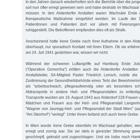
In den Jahren danach wiederholten sich die Berichte über die jun
soll nun öfter erregt gewesen sein und habe deshalb im Wachsa
müssen. In den Alsterdorfer Anstalten waren Wachsäle Ende 
therapeutische Maßnahme eingeführt worden. Im Laufe der 
Patientinnen und Patienten dort vor allem mit Fixierung
ruhiggestellt. Die Betroffenen empfanden dies oft als Strafe.
Anscheinend hatte Irene Grebe nach ihrer Aufnahme in den Alsterd
überhaupt, nur sporadisch Kontakt mit ihren Eltern. Ob sie erfahre
am 24. Juli 1941 gestorben war, wissen wir nicht.
Während der schweren Luftangriffe auf Hamburg Ende Juli
("Operation Gomorrha") erlitten auch die Alsterdorfer Anstalt
Anstaltsleiter, SA-Mitglied Pastor Friedrich Lensch, nutzte die
Zustimmung der Gesundheitsbehörde eines Teils der Bewohnerin
als "arbeitsschwach, pflegeaufwendig oder als besonders sch
Abtransporte in andere Heil- und Pflegeanstalten zu entledi
Transporte wurden am 16. August 1943 aus Alsterdorf 228 Fraue
Mädchen und Frauen aus der Heil- und Pflegeanstalt Langenh
"Wagner von Jauregg-Heil- und Pflegeanstalt der Stadt Wien" (au
"Am Steinhof") "verlegt". Unter ihnen befand sich auch Irene Grebe.
In Wien wurde Irene Grebe ebenfalls im Wachsaal gehalten, wei
erregt und zornig war. Sie sei stets in gereizter Stimmung ge
geschimpft, gekratzt und zugeschlagen. Und sie habe nach Hamb