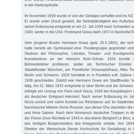
in der Hartungstraße.
Im November 1938 wurde er von der Gestapo verhaftet und ins KZ
Er wurde unter Druck gesetzt, die Selbstständigkeit des Kultur
seiner Entlassung emigrierte er am 21. Juli 1939 nach Schweden u
1940, weiter in die USA. Ferdinand Gowa starb 1972 in Nashville/
Sein jüngerer Bruder Hermann Gowa (geb. 25.5.1902), der sich
hatte bereits als Gymnasiast eine Theatergruppe gegründet u
Studium der Philosophie, Literatur, Theater- und Kunstgesch
Kunststudium an der Heinrich Knirr-Schule. 1924 konnte e
Bühnenbildner profilieren, später als Technischer Direkto
Staatstheater München, am Frankfurter Schauspielhaus, Altes Th
Berlin und Schwerin. 1929 heiratete er in Frankfurt a.M. Sabine
1936 geschieden. Zuletzt war Hermann Gowa am Stadttheater S
tätig. Am 31. März 1933 emigrierte er über Berlin und die Schwei
erfolgte ein Umzug von Paris nach Nizza. 1939 bei Kriegsbeginn 
als deutscher Emigrant interniert. Nach seiner Entlassung im Ju
Nizza zurück und nahm Kontakt zur Résistance auf. Im September
französische Malerin Annie Roussel, aus dieser Ehe stammten die 
und Anne Sabine. Nach dem Vormarsch deutscher Truppen in di
der Freien Zone flüchtete er 1943 in das kleine Bergdorf Le Broc,
des dortigen Bürgermeisters das Kriegsende erlebte. Von 195
Direktor der Werkschule (heute Hochschule für Gestaltung) in 