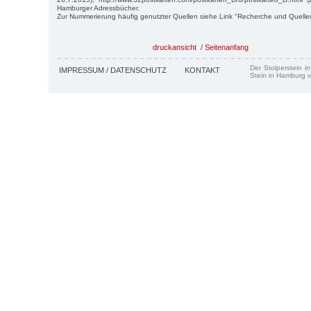
Hamburger Adressbücher.
Zur Nummerierung häufig genutzter Quellen siehe Link "Recherche und Quelle
druckansicht
/
Seitenanfang
Der Stolperstein i
IMPRESSUM / DATENSCHUTZ
KONTAKT
Stein in Hamburg v