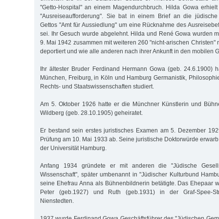
"Getto-Hospital" an einem Magendurchbruch. Hilda Gowa erhielt
"Ausreiseaufforderung". Sie bat in einem Brief an die jüdisch
Gettos "Amt für Aussiedlung" um eine Rücknahme des Ausreisebefe
sei. Ihr Gesuch wurde abgelehnt. Hilda und René Gowa wurden m
9. Mai 1942 zusammen mit weiteren 260 "nicht-arischen Christen
deportiert und wie alle anderen nach ihrer Ankunft in den mobilen
Ihr ältester Bruder Ferdinand Hermann Gowa (geb. 24.6.1900) hat
München, Freiburg, in Köln und Hamburg Germanistik, Philosophi
Rechts- und Staatswissenschaften studiert.
Am 5. Oktober 1926 hatte er die Münchner Künstlerin und Bühn
Wildberg (geb. 28.10.1905) geheiratet.
Er bestand sein erstes juristisches Examen am 5. Dezember 192
Prüfung am 10. Mai 1933 ab. Seine juristische Doktorwürde erwarb
der Universität Hamburg.
Anfang 1934 gründete er mit anderen die "Jüdische Gesell
Wissenschaft", später umbenannt in "Jüdischer Kulturbund Hambu
seine Ehefrau Anna als Bühnenbildnerin betätigte. Das Ehepaar 
Peter (geb.1927) und Ruth (geb.1931) in der Graf-Spee-S
Nienstedten.
1937 wurde Ferdinand Gowa Geschäftsführer des "Jüdischen Ge