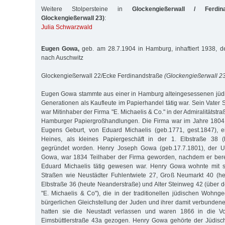
Weitere Stolpersteine in
Glockengießerwall / Ferdin
Glockengießerwall 23)
:
Julia Schwarzwald
Eugen Gowa,
geb. am 28.7.1904 in Hamburg, inhaftiert 1938, de
nach Auschwitz
Glockengießerwall 22/Ecke Ferdinandstraße
(Glockengießerwall 2
Eugen Gowa stammte aus einer in Hamburg alteingesessenen jüdis
Generationen als Kaufleute im Papierhandel tätig war. Sein Vat
war Mitinhaber der Firma "E. Michaelis & Co." in der Admiralitätstra
Hamburger Papiergroßhandlungen. Die Firma war im Jahre 1804
Eugens Geburt, von Eduard Michaelis (geb.1771, gest.1847), 
Heines, als kleines Papiergeschäft in der 1. Elbstraße 38 (
gegründet worden. Henry Joseph Gowa (geb.17.7.1801), der U
Gowa, war 1834 Teilhaber der Firma geworden, nachdem er bereit
Eduard Michaelis tätig gewesen war. Henry Gowa wohnte mit s
Straßen wie Neustädter Fuhlentwiete 27, Groß Neumarkt 40 (he
Elbstraße 36 (heute Neanderstraße) und Alter Steinweg 42 (über
"E. Michaelis & Co"), die in der traditionellen jüdischen Wohn
bürgerlichen Gleichstellung der Juden und ihrer damit verbunden
hatten sie die Neustadt verlassen und waren 1866 in die Vor
Eimsbüttlerstraße 43a gezogen. Henry Gowa gehörte der Jüdis