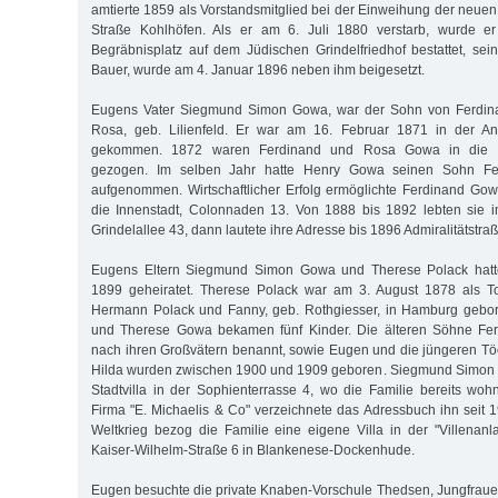
amtierte 1859 als Vorstandsmitglied bei der Einweihung der neue
Straße Kohlhöfen. Als er am 6. Juli 1880 verstarb, wurde e
Begräbnisplatz auf dem Jüdischen Grindelfriedhof bestattet, sei
Bauer, wurde am 4. Januar 1896 neben ihm beigesetzt.
Eugens Vater Siegmund Simon Gowa, war der Sohn von Ferdin
Rosa, geb. Lilienfeld. Er war am 16. Februar 1871 in der An
gekommen. 1872 waren Ferdinand und Rosa Gowa in die W
gezogen. Im selben Jahr hatte Henry Gowa seinen Sohn Fer
aufgenommen. Wirtschaftlicher Erfolg ermöglichte Ferdinand G
die Innenstadt, Colonnaden 13. Von 1888 bis 1892 lebten sie im
Grindelallee 43, dann lautete ihre Adresse bis 1896 Admiralitätstra
Eugens Eltern Siegmund Simon Gowa und Therese Polack hat
1899 geheiratet. Therese Polack war am 3. August 1878 als T
Hermann Polack und Fanny, geb. Rothgiesser, in Hamburg gebo
und Therese Gowa bekamen fünf Kinder. Die älteren Söhne Fe
nach ihren Großvätern benannt, sowie Eugen und die jüngeren Tö
Hilda wurden zwischen 1900 und 1909 geboren. Siegmund Simon
Stadtvilla in der Sophienterrasse 4, wo die Familie bereits wohn
Firma "E. Michaelis & Co" verzeichnete das Adressbuch ihn seit
Weltkrieg bezog die Familie eine eigene Villa in der "Villena
Kaiser-Wilhelm-Straße 6 in Blankenese-Dockenhude.
Eugen besuchte die private Knaben-Vorschule Thedsen, Jungfrauen