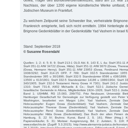
Gowa, Träger des Bundesverdienstkreuzes, starb am 23. Mai 1
Nachlass, der über 1200 eigene künstlerische Werke umfasst, b
Jüdischen Museum in Frankfurt.
Zu welchem Zeitpunkt seine Schwester Ilse, verheiratete Brignone
Frankreich emigrierte, ließ sich nicht ermitteln. 1994 hinterlegte
Brignone Gedenkblätter in der Gedenkstätte Yad Vashem in Israel fü
Stand: September 2018
© Susanne Rosendahl
Quellen: 1; 2; 4; 5; 8; 9; StaH 213-1 OLG Abl. 8, 143 E, L 4a; StaH 351-1
StaH 351-11 AfW 34722 (Gowa, Hilda); StaH 351-11 AfW 3670 (Gowa, Theres
(Gowa, Hermann Henry); StaH 351-11 AfW 23953 (Gowa, Ferdinand Herma
1938/3292; StaH 314-15 OFP, F 789; StaH 332-5 Standesämter 1955
Standesämter 395 u 30/1896; StaH 332-5 Standesämter 8596 u 438/1899;
13500 u 613/1901; StaH 332-5 Standesämter 14186 u 1986/1904; StaH 3
340/1905; StaH 232-3 Testament Henry Gowa H 7301; StaH 241-2 Justizv
1310; StaH 731-8, A902 Michaelis & Co.; StaH 522-1 Jüdische Geme
Israelitische Gemeinde in Altona, Mitgliederliste 1924–1926; StaH 522-1 Jüd
Band 1; USHMM, RG 15.083, 299/752, Fritz Neubauer, Universität Biele
Hamburger Gesellschaft für Genealogie zur Verfügung gestellt von Pete
Washington, bearbeitet von Margot Löhr; Yad Vashem, Zentrale D
Holocaustopfer Eugen Gowa (Gedenkblatt); Yad Vashem, Zentrale D
Holocaustopfer Therese Gowa (Gedenkblatt); Yad Vashem, Zentrale 
Holocaustopfer René Gowa (Gedenkblatt); Yad Vashem, Zentrale D
Holocaustopfer Hilda Gowa (Gedenkblatt); Das Buch der alten Firmen d
Hamburg, S. 22 IV; Bruhns: Kunst, Band 2, S. 161; Ritter (Hrsg.): Kü
Papierverkäufer, S. 31; Morisse: Ausgrenzung, Bd. 2: Juristen, S. 119;
www.exilarchiv.de (Zugriff 5.3.2015); http://www.alemannia-judaica.de/konsta
26.7.2015); http://www.32postkarten.com/postkarten_D/8/postkarte8_D.html (Z