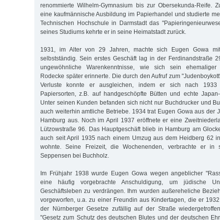
renommierte Wilhelm-Gymnasium bis zur Obersekunda-Reife. Zu
eine kaufmännische Ausbildung im Papierhandel und studierte m
Technischen Hochschule in Darmstadt das "Papieringenieurwes
seines Studiums kehrte er in seine Heimatstadt zurück.
1931, im Alter von 29 Jahren, machte sich Eugen Gowa mit
selbstständig. Sein erstes Geschäft lag in der Ferdinandstraß
ungewöhnliche Warenkenntnisse, wie sich sein ehemaliger
Rodecke später erinnerte. Die durch den Aufruf zum "Judenboykott" 
Verluste konnte er ausgleichen, indem er sich nach 1933 
Papiersorten, z.B. auf handgeschöpfte Bütten und echte Japan-P
Unter seinen Kunden befanden sich nicht nur Buchdrucker und B
auch weiterhin amtliche Betriebe. 1934 trat Eugen Gowa aus der
Hamburg aus. Noch im April 1937 eröffnete er eine Zweitniederla
Lützowstraße 96. Das Hauptgeschäft blieb in Hamburg am Glocke
auch seit April 1935 nach einem Umzug aus dem Heidberg 62 i
wohnte. Seine Freizeit, die Wochenenden, verbrachte er in
Seppensen bei Buchholz.
Im Frühjahr 1938 wurde Eugen Gowa wegen angeblicher "Rasse
eine häufig vorgebrachte Anschuldigung, um jüdische U
Geschäftsleben zu verdrängen. Ihm wurden außereheliche Bezieh
vorgeworfen, u.a. zu einer Freundin aus Kindertagen, die er 1932
der Nürnberger Gesetze zufällig auf der Straße wiedergetroff
"Gesetz zum Schutz des deutschen Blutes und der deutschen Eh