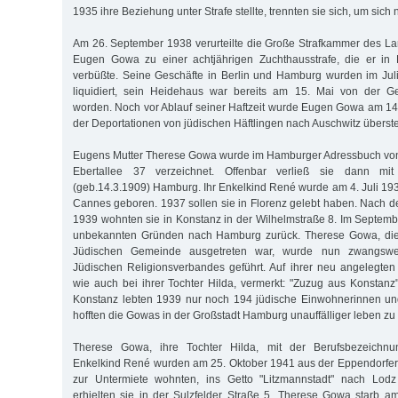
1935 ihre Beziehung unter Strafe stellte, trennten sie sich, um sich 
Am 26. September 1938 verurteilte die Große Strafkammer des L
Eugen Gowa zu einer achtjährigen Zuchthausstrafe, die er in
verbüßte. Seine Geschäfte in Berlin und Hamburg wurden im Ju
liquidiert, sein Heidehaus war bereits am 15. Mai von der G
worden. Noch vor Ablauf seiner Haftzeit wurde Eugen Gowa am 1
der Deportationen von jüdischen Häftlingen nach Auschwitz überstel
Eugens Mutter Therese Gowa wurde im Hamburger Adressbuch von 
Ebertallee 37 verzeichnet. Offenbar verließ sie dann mit
(geb.14.3.1909) Hamburg. Ihr Enkelkind René wurde am 4. Juli 19
Cannes geboren. 1937 sollen sie in Florenz gelebt haben. Nach d
1939 wohnten sie in Konstanz in der Wilhelmstraße 8. Im Septemb
unbekannten Gründen nach Hamburg zurück. Therese Gowa, die 
Jüdischen Gemeinde ausgetreten war, wurde nun zwangswei
Jüdischen Religionsverbandes geführt. Auf ihrer neu angelegten 
wie auch bei ihrer Tochter Hilda, vermerkt: "Zuzug aus Konstanz"
Konstanz lebten 1939 nur noch 194 jüdische Einwohnerinnen und
hofften die Gowas in der Großstadt Hamburg unauffälliger leben zu
Therese Gowa, ihre Tochter Hilda, mit der Berufsbezeichnu
Enkelkind René wurden am 25. Oktober 1941 aus der Eppendorfer
zur Untermiete wohnten, ins Getto "Litzmannstadt" nach Lodz d
erhielten sie in der Sulzfelder Straße 5. Therese Gowa starb 