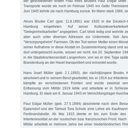
der geschiedenen ersten Frau ihres Bruders Paul Edgar unter. 
Transporte wurde sie noch im Februar 1945 ins Getto Theresienst
Juni 1945 kehrte sie nach Hamburg zurück. Ihr Mann starb 1966, si
Alices Bruder Carl (geb. 11.8.1891) war 1920 in die Deutsch-I
Hamburg eingetreten. Auf seiner Kultussteuerkarteik
"Gelegenheitsarbeiter" angegeben. Carl blieb ledig und wohnte zei
aber auch unter diversen Adressen zur Untermiete. Seit Jan
"Versorgungsheim" Farmsen. Ob der Tod seiner Mutter einen Mona
seiner Aufnahme in diese Anstalt im Zusammenhang stand und a
dort untergebracht wurde, wissen wir nicht. Am 20. September 194
in die Staatskrankenanstalt Langenhorn, von wo er drei Tage späte
Brandenburg an der Havel transportiert und ermordet wurde.
Hans Josef Müller (geb. 2.1.1893), der nächstjüngere Bruder, h
absolviert und in seinem Beruf gearbeitet, bis er 1914 zur Infanter
kämpfte an verschiedenen Fronten und wurde zweimal versc
Entlassung vom Militär 1919 lebte und arbeitete er in Schlesi
Hamburg. Er starb am 6. Januar 1943 im Vernichtungslager Auschwi
Paul Edgar Müller (geb. 27.5.1894) absolvierte nach dem Besu
Eppendorf und der Talmud Tora Schule eine Lehre als Kaufmann 
Ferdinandstraße. Ab Mai 1915 diente er bis zum Ende des E
Infanteriesoldat an der russischen bzw. französischen Front. Nac
Militär arbeitete er mehrere Jahre bei einer niederländischen Fi