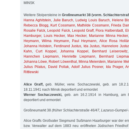
MINSK
Weitere Stolpersteine in
Großneumarkt 38 (vorm. Schlachterstra
Hanna Aghitstein
,
Julie Baruch
,
Ludwig Louis Baruch
,
Helene Bis
Rebecca Blogg
,
Kurt Cossmann
,
Mathilde Cossmann
,
Frieda Da
Rosalie Falck
,
Leopold Falck
,
Leopold Graff
,
Flora Halberstadt
,
El
Hamburger
,
Louis Hecker
,
Max Hecker
,
Marianne Minna Hecker
Heymann
,
Wilma Heymann
,
Paul Heymann
,
Alice Rosa Hollä
Johanna Holstein
,
Ferdinand Justus
,
Ida Justus
,
Hannelore Justu
Kahn
,
Curt Koppel
,
Johanna Koppel
,
Bernhard Leiserowitz
Hannchen Liepmann
,
Henriette Liepmann
,
Bernhard Liepma
Johanna Löwe
,
Robert Löwenthal
,
Minna Meierstein
,
Marianne Me
Julius Pilatus
,
David Pollak
,
Adolf Julius Posner
,
Ida Prager
,
A
Rittlewski
Alice Graff,
geb. Müller, verw. Sochaczewski, geb. am 18.2
18.11.1941 nach Minsk deportiert und ermordet
Werner Sochaczewski,
geb. am 16.2.1914 in Hamburg, am 8
deportiert und ermordet
Großneumarkt 38
(früher Schlachterstraße 46/47, Lazarus-Gumpel-S
Alice Graffs Großvater Siegmund Sußmann Haarburger war der erst
bzw. Verwalter auf dem 1883 neu eröffneten Jüdischen Friedhof