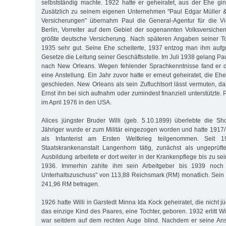
selbstständig machte. 1922 hatte er geheiratet, aus der Ehe gin
Zusätzlich zu seinem eigenen Unternehmen "Paul Edgar Müller 
Versicherungen" übernahm Paul die General-Agentur für die Vic
Berlin, Vorreiter auf dem Gebiet der sogenannten Volksversicher
größte deutsche Versicherung. Nach späteren Angaben seiner To
1935 sehr gut. Seine Ehe scheiterte, 1937 entzog man ihm aufg
Gesetze die Leitung seiner Geschäftsstelle. Im Juli 1938 gelang Pau
nach New Orleans. Wegen fehlender Sprachkenntnisse fand er d
eine Anstellung. Ein Jahr zuvor hatte er erneut geheiratet, die E
geschieden. New Orleans als sein Zufluchtsort lässt vermuten, da
Ernst ihn bei sich aufnahm oder zumindest finanziell unterstützte. 
im April 1976 in den USA.
Alices jüngster Bruder Willi (geb. 5.10.1899) überlebte die Sh
Jähriger wurde er zum Militär eingezogen worden und hatte 1917
als Infanterist am Ersten Weltkrieg teilgenommen. Seit
Staatskrankenanstalt Langenhorn tätig, zunächst als ungeprüft
Ausbildung arbeitete er dort weiter in der Krankenpflege bis zu se
1936. Immerhin zahlte ihm sein Arbeitgeber bis 1939 noch e
Unterhaltszuschuss" von 113,88 Reichsmark (RM) monatlich. Sein G
241,96 RM betragen.
1926 hatte Willi in Garstedt Minna Ida Kock geheiratet, die nicht 
das einzige Kind des Paares, eine Tochter, geboren. 1932 erlitt Wi
war seitdem auf dem rechten Auge blind. Nachdem er seine Anst