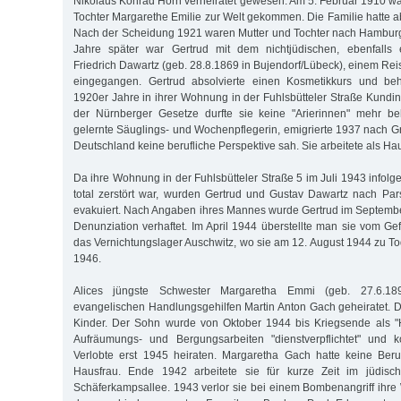
Nikolaus Konrad Horn verheiratet gewesen. Am 5. Februar 1910 war
Tochter Margarethe Emilie zur Welt gekommen. Die Familie hatte ab
Nach der Scheidung 1921 waren Mutter und Tochter nach Hambur
Jahre später war Gertrud mit dem nichtjüdischen, ebenfalls 
Friedrich Dawartz (geb. 28.8.1869 in Bujendorf/Lübeck), einem Re
eingegangen. Gertrud absolvierte einen Kosmetikkurs und beh
1920er Jahre in ihrer Wohnung in der Fuhlsbütteler Straße Kundin
der Nürnberger Gesetze durfte sie keine "Arierinnen" mehr beh
gelernte Säuglings- und Wochenpflegerin, emigrierte 1937 nach Gr
Deutschland keine berufliche Perspektive sah. Sie arbeitete als Hau
Da ihre Wohnung in der Fuhlsbütteler Straße 5 im Juli 1943 infol
total zerstört war, wurden Gertrud und Gustav Dawartz nach Pa
evakuiert. Nach Angaben ihres Mannes wurde Gertrud im Septemb
Denunziation verhaftet. Im April 1944 überstellte man sie vom G
das Vernichtungslager Auschwitz, wo sie am 12. August 1944 zu To
1946.
Alices jüngste Schwester Margaretha Emmi (geb. 27.6.1
evangelischen Handlungsgehilfen Martin Anton Gach geheiratet. 
Kinder. Der Sohn wurde von Oktober 1944 bis Kriegsende als "H
Aufräumungs- und Bergungsarbeiten "dienstverpflichtet" und k
Verlobte erst 1945 heiraten. Margaretha Gach hatte keine Ber
Hausfrau. Ende 1942 arbeitete sie für kurze Zeit im jüdisch
Schäferkampsallee. 1943 verlor sie bei einem Bombenangriff ih