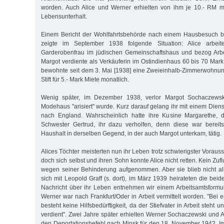
worden. Auch Alice und Werner erhielten von ihm je 10.- RM mo
Lebensunterhalt.
Einem Bericht der Wohlfahrtsbehörde nach einem Hausbesuch b
zeigte im September 1938 folgende Situation: Alice arbeit
Garderobenfrau im jüdischen Gemeinschaftshaus und bezog Arbei
Margot verdiente als Verkäuferin im Ostindienhaus 60 bis 70 Mark
bewohnte seit dem 3. Mai [1938] eine Zweieinhalb-Zimmerwohnu
Stift für 5.- Mark Miete monatlich.
Wenig später, im Dezember 1938, verlor Margot Sochaczewski
Modehaus "arisiert" wurde. Kurz darauf gelang ihr mit einem Dien
nach England. Wahrscheinlich hatte ihre Kusine Margarethe, d
Schwester Gertrud, ihr dazu verholfen, denn diese war bereit
Haushalt in derselben Gegend, in der auch Margot unterkam, tätig.
Alices Töchter meisterten nun ihr Leben trotz schwierigster Voraus
doch sich selbst und ihren Sohn konnte Alice nicht retten. Kein Zuf
wegen seiner Behinderung aufgenommen. Aber sie blieb nicht all
sich mit Leopold Graff (s. dort), im März 1939 heirateten die beiden
Nachricht über ihr Leben entnehmen wir einem Arbeitsamtsformu
Werner war nach Frankfurt/Oder in Arbeit vermittelt worden. "Bei er
besteht keine Hilfsbedürftigkeit, da der Stiefvater in Arbeit steht
verdient". Zwei Jahre später erhielten Werner Sochaczewski und A
den Deportationsbefehl nach Minsk für den 18. November 1942. Im 