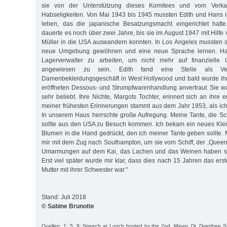
sie von der Unterstützung dieses Komitees und vom Verkau
Habseligkeiten. Von Mai 1943 bis 1945 mussten Edith und Hans 
leben, das die japanische Besatzungsmacht eingerichtet hatt
dauerte es noch über zwei Jahre, bis sie im August 1947 mit Hilfe 
Müller in die USA auswandern konnten. In Los Angeles mussten s
neue Umgebung gewöhnen und eine neue Sprache lernen. Han
Lagerverwalter zu arbeiten, um nicht mehr auf finanzielle U
angewiesen zu sein. Edith fand eine Stelle als Ver
Damenbekleidungsgeschäft in West Hollywood und bald wurde ihr
eröffneten Dessous- und Strumpfwarenhandlung anvertraut. Sie w
sehr beliebt. Ihre Nichte, Margots Tochter, erinnert sich an ihre
meiner frühesten Erinnerungen stammt aus dem Jahr 1953, als ich f
In unserem Haus herrschte große Aufregung. Meine Tante, die Sc
sollte aus den USA zu Besuch kommen. Ich bekam ein neues Klei
Blumen in die Hand gedrückt, den ich meiner Tante geben sollte. 
mir mit dem Zug nach Southampton, um sie vom Schiff, der ,Queen
Umarmungen auf dem Kai, das Lachen und das Weinen haben sich
Erst viel später wurde mir klar, dass dies nach 15 Jahren das er
Mutter mit ihrer Schwester war."
Stand: Juli 2018
© Sabine Brunotte
Quellen: 1; 5; 9; Speech at Lunch hosted by the 2nd. Mayor, Dr. Dorothee Sta