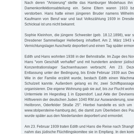
Nach deren "Arisierung" stellte das Hamburger Modehaus ihn a
Damenkonfektionsabteilung ein. Seine Eltern waren 1933 b
verstorben. Hans hatte einen jüngeren Bruder namens Wilhelm 
Kaufmann von Beruf war und laut Volkszählung 1939 in Dresden
Schicksal ist uns nicht bekannt.
Sophie Kleinhon, die jüngere Schwester (geb. 18.12.1898), war
Dresdener Sammellager Hellerberg inhaftiert. Am 2. März 1943 
Vernichtungslager Auschwitz deportiert und einen Tag später ermor
Edith und Hans wohnten 1938 in der Behnstraße. Im Zuge des 
Hans "vom Geschäft verhaftet" und mit hunderten anderer jüdis
Konzentrationslager Sachsenhausen verbracht. Am 23. Deze
Entlassung unter der Bedingung, bis Ende Februar 1939 aus Deu
Wie in der Familie erzählt wurde, bestach Edith einen Wachma
Schulzeit kannte. Außerdem gelang es ihr, zwei Schiffspassa
organisieren. Die eigene Wohnung gab sie auf, bis zur Flucht woh
Untermiete im Hegestieg 1 in Eppendorf. Laut Akte der Devisenst
Hilfsverein der deutschen Juden 1040 RM zur Auswanderung, sow
Heilbronn, Oderfelder Straße 25". Hierbei handelte es sich um 
www.stolpersteine-hamburg.de), die damit zum Überleben des Paar
wurde später aus den Niederlanden deportiert und ermordet.
Am 23. Februar 1939 traten Edith und Hans die Reise nach Shangha
nahm das jüdische Flüchtlingskomitee sie in Empfang. In den k