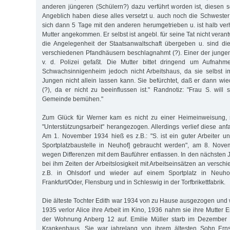
anderen jüngeren (Schülern?) dazu verführt worden ist, diesen s
Angeblich haben diese alles versetzt u. auch noch die Schwester 
sich dann 5 Tage mit den anderen herumgetrieben u. ist halb ver
Mutter angekommen. Er selbst ist angebl. für seine Tat nicht verant
die Angelegenheit der Staatsanwaltschaft übergeben u. sind di
verschiedenen Pfandhäusern beschlagnahmt (?). Einer der jungen 
v. d. Polizei gefaßt. Die Mutter bittet dringend um Aufnah
Schwachsinnigenheim jedoch nicht Arbeitshaus, da sie selbst i
Jungen nicht allein lassen kann. Sie befürchtet, daß er dann wi
(?), da er nicht zu beeinflussen ist." Randnotiz: "Frau S. will 
Gemeinde bemühen."
Zum Glück für Werner kam es nicht zu einer Heimeinweisung, 
"Unterstützungsarbeit" herangezogen. Allerdings verlief diese anf
Am 1. November 1934 hieß es z.B.: "S. ist ein guter Arbeiter un
Sportplatzbaustelle in Neuhof] gebraucht werden", am 8. Nov
wegen Differenzen mit dem Bauführer entlassen. In den nächsten 
bei ihm Zeiten der Arbeitslosigkeit mit Arbeitseinsätzen an versc
z.B. in Ohlsdorf und wieder auf einem Sportplatz in Neuh
Frankfurt/Oder, Flensburg und in Schleswig in der Torfbrikettfabrik.
Die älteste Tochter Edith war 1934 von zu Hause ausgezogen und 
1935 verlor Alice ihre Arbeit im Kino, 1936 nahm sie ihre Mutter Em
der Wohnung Anberg 12 auf. Emilie Müller starb im Dezember 1
Krankenhaus. Sie war jahrelang von ihrem ältesten Sohn Ernst 