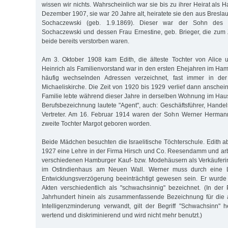
wissen wir nichts. Wahrscheinlich war sie bis zu ihrer Heirat als H
Dezember 1907, sie war 20 Jahre alt, heiratete sie den aus Bresl
Sochaczewski (geb. 1.9.1869). Dieser war der Sohn des
Sochaczewski und dessen Frau Ernestine, geb. Brieger, die zum 
beide bereits verstorben waren.
Am 3. Oktober 1908 kam Edith, die älteste Tochter von Alice u
Heinrich als Familienvorstand war in den ersten Ehejahren im Ha
häufig wechselnden Adressen verzeichnet, fast immer in d
Michaeliskirche. Die Zeit von 1920 bis 1929 verlief dann anschei
Familie lebte während dieser Jahre in derselben Wohnung im Haus 
Berufsbezeichnung lautete "Agent", auch: Geschäftsführer, Hand
Vertreter. Am 16. Februar 1914 waren der Sohn Werner Hermann
zweite Tochter Margot geboren worden.
Beide Mädchen besuchten die Israelitische Töchterschule. Edith a
1927 eine Lehre in der Firma Hirsch und Co. Reesendamm und arb
verschiedenen Hamburger Kauf- bzw. Modehäusern als Verkäuferin,
im Ostindienhaus am Neuen Wall. Werner muss durch eine L
Entwicklungsverzögerung beeinträchtigt gewesen sein. Er wurde
Akten verschiedentlich als "schwachsinnig" bezeichnet. (In der P
Jahrhundert hinein als zusammenfassende Bezeichnung für die 
Intelligenzminderung verwandt, gilt der Begriff "Schwachsinn" he
wertend und diskriminierend und wird nicht mehr benutzt.)