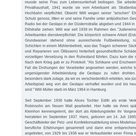
musste seine Frau zum Lebensunterhalt beitragen. Sie arbeit
Privathaushalt, 1941 wurde sie vom Arbeitsamt als Straßenba
Hochbahn verpflichtet. Obwohl Willi wegen seiner "arischen" E
Schutz genoss, litten er und seine Familie unter antijüdischen Ge
Radio bei der Gestapo in der Düsternstraße abgeben und 1944 in 
Dillstraße ziehen. Willi war seit 1939 im Rahmen des "Judenei
Arbeitsamtes dienstverpflichtet. Die körperlich schwere Arbeit (Erd
Grundwasser stehend ohne ausreichende Fußbekleidung, näc
Schichten in einem Mühlenbetrieb, was das Tragen schwerer Säc
und Reparieren von Ölfässern) hinterließ gesundheitliche Schäd
vorzeitigen Versetzung in den Ruhestand führten. Dazu kam die
Nach dem Krieg gab er zu Protokoll: "Als Schikane und Erschwe
Fall die Drohungen der Vorarbeiter angesehen werden, welche b
ungenügender Arbeitsleistung die Gestapo zu rufen drohten.
besonders stark zutage, da wir es verschiedentlich erlebten, wie
Arbeitsplatz weg von der Gestapo verhaftet wurden und bis heu
sind." Willi Müller starb im März 1964 in Hamburg.
Seit September 1936 hatte Alices Tochter Edith als erste Ve
Robinsohn am Neuen Wall gearbeitet. Hier hatte sie ihren s
Kleinhon kennengelernt, der dort als Abteilungsleiter ihr Vorges
heirateten im September 1937. Hans, geboren am 14. Juli 1895 
Geschäftsleiter der Pelz- und Konfektionsabteilung eines Modehau
berufliche Erfahrungen gesammelt und dann eine entsprechend
angetreten, von 1929 bis 1936 war er Verkaufsleiter einer Firma 