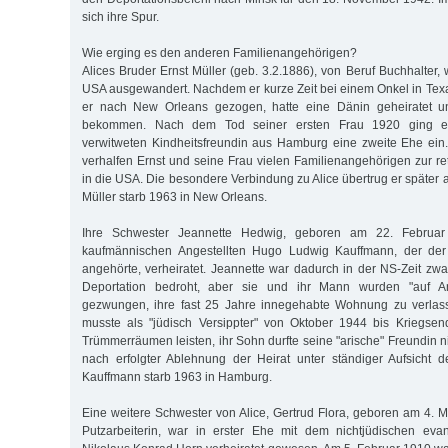
sich ihre Spur.
Wie erging es den anderen Familienangehörigen?
Alices Bruder Ernst Müller (geb. 3.2.1886), von Beruf Buchhalter, 
USA ausgewandert. Nachdem er kurze Zeit bei einem Onkel in Texas
er nach New Orleans gezogen, hatte eine Dänin geheiratet un
bekommen. Nach dem Tod seiner ersten Frau 1920 ging er 
verwitweten Kindheitsfreundin aus Hamburg eine zweite Ehe ein.
verhalfen Ernst und seine Frau vielen Familienangehörigen zur 
in die USA. Die besondere Verbindung zu Alice übertrug er später a
Müller starb 1963 in New Orleans.
Ihre Schwester Jeannette Hedwig, geboren am 22. Februa
kaufmännischen Angestellten Hugo Ludwig Kauffmann, der der 
angehörte, verheiratet. Jeannette war dadurch in der NS-Zeit zwa
Deportation bedroht, aber sie und ihr Mann wurden "auf A
gezwungen, ihre fast 25 Jahre innegehabte Wohnung zu verlas
musste als "jüdisch Versippter" von Oktober 1944 bis Kriegse
Trümmerräumen leisten, ihr Sohn durfte seine "arische" Freundin n
nach erfolgter Ablehnung der Heirat unter ständiger Aufsicht 
Kauffmann starb 1963 in Hamburg.
Eine weitere Schwester von Alice, Gertrud Flora, geboren am 4. 
Putzarbeiterin, war in erster Ehe mit dem nichtjüdischen evan