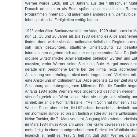
Werner wurde 1928, mit 14 Jahren, aus der "Hilfsschule" Mühl
Danach arbeitete er als Bote, später setzte man ihn im Rahmen
Programmen innerhalb und außerhalb Hamburgs ein. Demzufolge 
lebenspraktische Fertigkeiten verfügt haben.
1923 verlor Alice Sochaczewski ihren Vater, 1929 starb auch ihr 
nun 11, 15 und 20 Jahre alt. Bis 1933 gelang es Alice anschei
finden, dann wirkte sich das nationalsozialistische Regime auch 
sah sich gezwungen, staatliche Unterstützung zu beantr
Informationen ergeben sich aus der entsprechenden Akte. Da jüdi
größere wirtschaftliche Schwierigkeiten getrieben wurden und 
mussten, verlor Werner seine Stelle als Bote. Margot musste n
gerade erst begonnene Lehre bei der Firma Texta abbrechen,
Ausbildung von Lehrlingen nicht mehr tragen kann". Vielleicht mit
eine Anstellung im Ostindienhaus. Alice arbeitete zu der Zeit als
Schauburg am nahegelegenen Millerntor. Für die Familie bega
Anfang 1934 sollte Werners Arbeitslosengeld gestrichen werden
sich erfolgreich zur Wehr setzte. Aber sie sorgte sich ständig u
schrieb sie an die Wohlfahrtsstelle I: "Mein Sohn hat nun seit 8 Tag
Woche. Da er aber leider die Hilfsschule besucht hat deshalb auc
ein ‚normaler Junge’ so bin ich täglich wieder auf seine Entlassung
kleine Tochter, die 7.- Mark verdient, Ausgang März wieder arbeitsl
im März 1934 muss Alice am Ende ihrer Kräfte gewesen sein, sie 
mehr fertig. In einem handgeschriebenen Bericht der Wohlfahrtsbeh
leserlich ist, heißt es: "Frau S. teilt mit, daß Sohn Werner, der sc