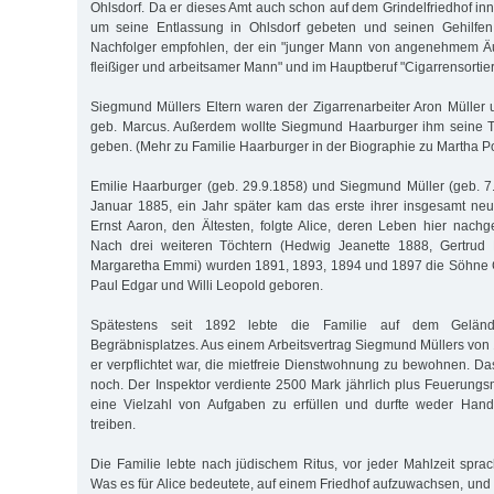
Ohlsdorf. Da er dieses Amt auch schon auf dem Grindelfriedhof inn
um seine Entlassung in Ohlsdorf gebeten und seinen Gehilfen
Nachfolger empfohlen, der ein "junger Mann von angenehmem Äuß
fleißiger und arbeitsamer Mann" und im Hauptberuf "Cigarrensortiere
Siegmund Müllers Eltern waren der Zigarrenarbeiter Aron Müller 
geb. Marcus. Außerdem wollte Siegmund Haarburger ihm seine To
geben. (Mehr zu Familie Haarburger in der Biographie zu Martha P
Emilie Haarburger (geb. 29.9.1858) und Siegmund Müller (geb. 7.
Januar 1885, ein Jahr später kam das erste ihrer insgesamt neu
Ernst Aaron, den Ältesten, folgte Alice, deren Leben hier nachg
Nach drei weiteren Töchtern (Hedwig Jeanette 1888, Gertrud
Margaretha Emmi) wurden 1891, 1893, 1894 und 1897 die Söhne C
Paul Edgar und Willi Leopold geboren.
Spätestens seit 1892 lebte die Familie auf dem Gelände
Begräbnisplatzes. Aus einem Arbeitsvertrag Siegmund Müllers von 
er verpflichtet war, die mietfreie Dienstwohnung zu bewohnen. D
noch. Der Inspektor verdiente 2500 Mark jährlich plus Feuerungsm
eine Vielzahl von Aufgaben zu erfüllen und durfte weder Han
treiben.
Die Familie lebte nach jüdischem Ritus, vor jeder Mahlzeit sprac
Was es für Alice bedeutete, auf einem Friedhof aufzuwachsen, und