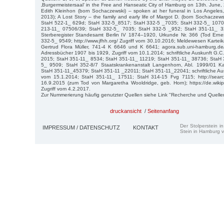
‚Burgermeistersaal‘ in the Free and Hanseatic City of Hamburg on 13th. June, 
Edith Kleinhon (born Sochaczewski) – spoken at her funeral in Los Angeles,
2013); A Lost Story – the family and early life of Margot D. (born Sochaczew
StaH 522-1_ 629d; StaH 332-5_8517; StaH 332-5 _7035; StaH 332-5_ 1070
213-11_ 07506/39; StaH 332-5_ 7035; StaH 332-5 _952; StaH 351-11_ 3
Sterberegister Standesamt Berlin IV 1874–1920, Urkunde Nr. 366 (Tod Erne
332-5_ 9549; http://www.jfhh.org/ Zugriff vom 30.10.2016; Meldewesen Kartei
Gertrud Flora Müller, 741-4 K 6646 und K 6641; agora.sub.uni-hamburg.d
Adressbücher 1907 bis 1929, Zugriff vom 10.1.2014; schriftliche Auskunft G.C
2015; StaH 351-11_ 8534; StaH 351-11_ 11219; StaH 351-11_ 38736; StaH 
5_ 9509; StaH 352-8/7 Staatskrankenanstalt Langenhorn, Abl. 1999/01 Ka
StaH 351-11_45379; StaH 351-11 _22011; StaH 351-11_22041; schriftliche Au
vom 15.1.2014; StaH 351-11_ 17511; StaH 314-15 Fvg 7115; http://search
16.9.2015 (zum Tod von Margaretha Wooldridge, geb. Horn); https://de.wikip
Zugriff vom 4.2.2017.
Zur Nummerierung häufig genutzter Quellen siehe Link "Recherche und Quelle
druckansicht
/
Seitenanfang
Der Stolperstein i
IMPRESSUM / DATENSCHUTZ
KONTAKT
Stein in Hamburg v