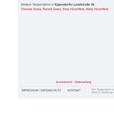
Weitere Stolpersteine in
Eppendorfer Landstraße 36
:
Therese Gowa
,
Reneé Gowa
,
Elise Hirschfeld
,
Wally Hirschfeld
druckansicht
/
Seitenanfang
Der Stolperstein i
IMPRESSUM / DATENSCHUTZ
KONTAKT
Stein in Hamburg v