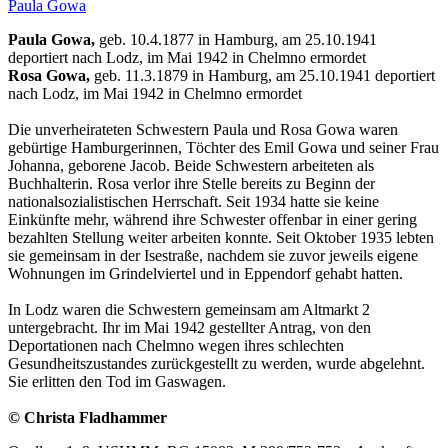
Paula Gowa
Paula Gowa,
geb. 10.4.1877 in Hamburg, am 25.10.1941
deportiert nach Lodz, im Mai 1942 in Chelmno ermordet
Rosa Gowa,
geb. 11.3.1879 in Hamburg, am 25.10.1941 deportiert
nach Lodz, im Mai 1942 in Chelmno ermordet
Die unverheirateten Schwestern Paula und Rosa Gowa waren
gebürtige Hamburgerinnen, Töchter des Emil Gowa und seiner Frau
Johanna, geborene Jacob. Beide Schwestern arbeiteten als
Buchhalterin. Rosa verlor ihre Stelle bereits zu Beginn der
nationalsozialistischen Herrschaft. Seit 1934 hatte sie keine
Einkünfte mehr, während ihre Schwester offenbar in einer gering
bezahlten Stellung weiter arbeiten konnte. Seit Oktober 1935 lebten
sie gemeinsam in der Isestraße, nachdem sie zuvor jeweils eigene
Wohnungen im Grindelviertel und in Eppendorf gehabt hatten.
In Lodz waren die Schwestern gemeinsam am Altmarkt 2
untergebracht. Ihr im Mai 1942 gestellter Antrag, von den
Deportationen nach Chelmno wegen ihres schlech­ten
Gesundheitszustandes zurückgestellt zu werden, wurde abgelehnt.
Sie erlitten den Tod im Gaswagen.
© Christa Fladhammer