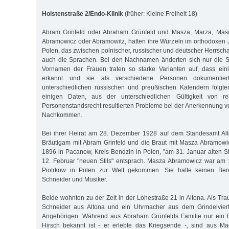
Holstenstraße 2/Endo-Klinik
(früher: Kleine Freiheit 18)
Abram Grinfeld oder Abraham Grünfeld und Masza, Marza, Masc
Abramowicz oder Abramowitz, hatten ihre Wurzeln im orthodoxen
Polen, das zwischen polnischer, russischer und deutscher Herrsch
auch die Sprachen. Bei den Nachnamen änderten sich nur die S
Vornamen der Frauen traten so starke Varianten auf, dass eini
erkannt und sie als verschiedene Personen dokumentie
unterschiedlichen russischen und preußischen Kalendern folgte
einigen Daten, aus der unterschiedlichen Gültigkeit von re
Personenstandsrecht resultierten Probleme bei der Anerkennung 
Nachkommen.
Bei ihrer Heirat am 28. Dezember 1928 auf dem Standesamt Alto
Bräutigam mit Abram Grinfeld und die Braut mit Masza Abramowi
1896 in Pacanow, Kreis Bendzin in Polen, "am 31. Januar alten S
12. Februar "neuen Stils" entsprach. Masza Abramowicz war am
Piotrkow in Polen zur Welt gekommen. Sie hatte keinen Beru
Schneider und Musiker.
Beide wohnten zu der Zeit in der Lohestraße 21 in Altona. Als Tr
Schneider aus Altona und ein Uhrmacher aus dem Grindelviert
Angehörigen. Während aus Abraham Grünfelds Familie nur ein 
Hirsch bekannt ist - er erlebte das Kriegsende -, sind aus Ma