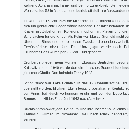
Jahre), Lotte (12 Jahre) und Hilde (9 Jahre) im Dezember 1938
während Abraham mit Fanny und Benno zurückblieb. Sie meldete s
Wohlersallee 58 in Altona an und betrieb offiziell ihre Auswanderu
Ihr wurde am 15. Mai 1939 die Mitnahme ihres Hausrats ohne Auf
sich um gebrauchte Gegenstände handelte. Darunter befanden si
Klavier mit Zubehör, ein Koffergrammophon mit Platten und di
Schulsachen für die Kinder. Als Polin war Masza Grünfeld nicht ver
Uhren und Ringe und die religiösen Zwecken dienenden zwei sil
Gewürzbüchse abzuliefern. Das Umzugsgut wurde nach Pol
Grünbergs Pass wurde per 23. Mai 1939 gesperrt.
Grünbergs blieben neun Monate in Zbaszyn/ Bentschen, bevor s
Kattowitz zogen. 1940 wurde dort ein jüdisches Sperrgebiet einge
jüdisches Ghetto. Dort heiratete Fanny 1943.
Schon zuvor war Lotte Grünfeld in das KZ Oberaltstadt bei Tr
überstellt worden. Mit ihren Eltern bestand postalischer Kontakt, 
von Annis Tod durch Verhungern erfuhr und von der Deportatio
Bennos und Hildes Ende Juni 1943 nach Auschwitz.
Ruchla Abramowicz, geb. Gelbaum, und ihre Tochter Kajlja Minka K
Karmasin, wurden im November 1941 nach Minsk deportiert,
verlieren.