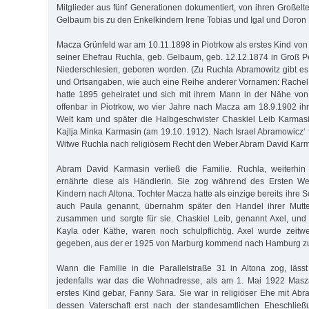
Mitglieder aus fünf Generationen dokumentiert, von ihren Großel
Gelbaum bis zu den Enkelkindern Irene Tobias und Igal und Doron
Macza Grünfeld war am 10.11.1898 in Piotrkow als erstes Kind von
seiner Ehefrau Ruchla, geb. Gelbaum, geb. 12.12.1874 in Groß Pet
Niederschlesien, geboren worden. (Zu Ruchla Abramowitz gibt e
und Ortsangaben, wie auch eine Reihe anderer Vornamen: Rachel,
hatte 1895 geheiratet und sich mit ihrem Mann in der Nähe von
offenbar in Piotrkow, wo vier Jahre nach Macza am 18.9.1902 ih
Welt kam und später die Halbgeschwister Chaskiel Leib Karmas
Kajlja Minka Karmasin (am 19.10. 1912). Nach Israel Abramowicz‘ 
Witwe Ruchla nach religiösem Recht den Weber Abram David Karma
Abram David Karmasin verließ die Familie. Ruchla, weiterhin
ernährte diese als Händlerin. Sie zog während des Ersten Welt
Kindern nach Altona. Tochter Macza hatte als einzige bereits ihre Schu
auch Paula genannt, übernahm später den Handel ihrer Mutter
zusammen und sorgte für sie. Chaskiel Leib, genannt Axel, und
Kayla oder Käthe, waren noch schulpflichtig. Axel wurde zeitw
gegeben, aus der er 1925 von Marburg kommend nach Hamburg zu
Wann die Familie in die Parallelstraße 31 in Altona zog, lässt s
jedenfalls war das die Wohnadresse, als am 1. Mai 1922 Masz
erstes Kind gebar, Fanny Sara. Sie war in religiöser Ehe mit Abra
dessen Vaterschaft erst nach der standesamtlichen Eheschlie