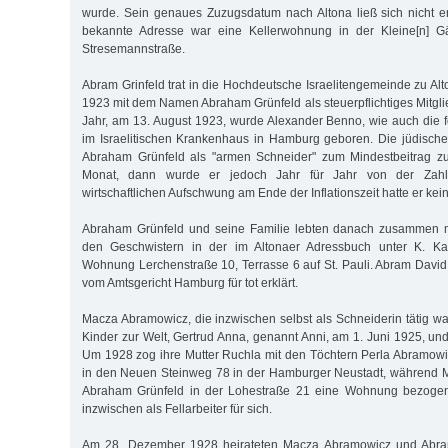
wurde. Sein genaues Zuzugsdatum nach Altona ließ sich nicht erm
bekannte Adresse war eine Kellerwohnung in der Kleine[n] Gä
Stresemannstraße.
Abram Grinfeld trat in die Hochdeutsche Israelitengemeinde zu Al
1923 mit dem Namen Abraham Grünfeld als steuerpflichtiges Mitglied
Jahr, am 13. August 1923, wurde Alexander Benno, wie auch die 
im Israelitischen Krankenhaus in Hamburg geboren. Die jüdisch
Abraham Grünfeld als "armen Schneider" zum Mindestbeitrag z
Monat, dann wurde er jedoch Jahr für Jahr von der Zahl
wirtschaftlichen Aufschwung am Ende der Inflationszeit hatte er kein
Abraham Grünfeld und seine Familie lebten danach zusammen m
den Geschwistern in der im Altonaer Adressbuch unter K. Ka
Wohnung Lerchenstraße 10, Terrasse 6 auf St. Pauli. Abram Dav
vom Amtsgericht Hamburg für tot erklärt.
Macza Abramowicz, die inzwischen selbst als Schneiderin tätig wa
Kinder zur Welt, Gertrud Anna, genannt Anni, am 1. Juni 1925, und
Um 1928 zog ihre Mutter Ruchla mit den Töchtern Perla Abramow
in den Neuen Steinweg 78 in der Hamburger Neustadt, während
Abraham Grünfeld in der Lohestraße 21 eine Wohnung bezogen.
inzwischen als Fellarbeiter für sich.
Am 28. Dezember 1928 heirateten Macza Abramowicz und Abram 