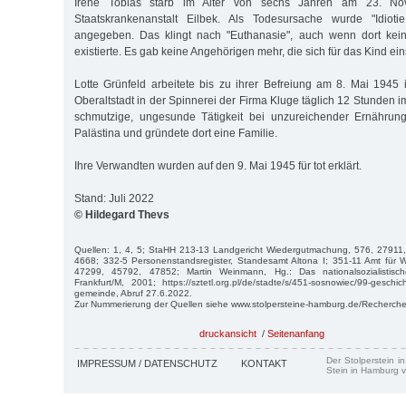
Irene Tobias starb im Alter von sechs Jahren am 23. N
Staatskrankenanstalt Eilbek. Als Todesursache wurde "Idioti
angegeben. Das klingt nach "Euthanasie", auch wenn dort kein
existierte. Es gab keine Angehörigen mehr, die sich für das Kind ein
Lotte Grünfeld arbeitete bis zu ihrer Befreiung am 8. Mai 1945
Oberaltstadt in der Spinnerei der Firma Kluge täglich 12 Stunden i
schmutzige, ungesunde Tätigkeit bei unzureichender Ernährung
Palästina und gründete dort eine Familie.
Ihre Verwandten wurden auf den 9. Mai 1945 für tot erklärt.
Stand: Juli 2022
© Hildegard Thevs
Quellen: 1, 4, 5; StaHH 213-13 Landgericht Wiedergutmachung, 576, 2791
4668; 332-5 Personenstandsregister, Standesamt Altona I; 351-11 Amt für
47299, 45792, 47852; Martin Weinmann, Hg.: Das nationalsozialistisch
Frankfurt/M, 2001; https://sztetl.org.pl/de/stadte/s/451-sosnowiec/99-geschi
gemeinde, Abruf 27.6.2022.
Zur Nummerierung der Quellen siehe www.stolpersteine-hamburg.de/Recherche
druckansicht
/
Seitenanfang
Der Stolperstein i
IMPRESSUM / DATENSCHUTZ
KONTAKT
Stein in Hamburg v