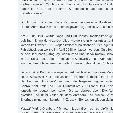
Käthe Karmasin, 22 Jahre alt, wurde am 22. November 1934
Lageristen Curt Tobias getraut. Sie lebten danach bei seine
Bartelsstraße 26.
Durch ihre Ehe erhielt Katja Karmasin die deutsche Staatsange
Ruchla Abramowicz war staatenlos geworden, Familie Grünfeld blie
Am 1. Juni 1935 wurde Katja und Curt Tobias‘ Tochter Irene ge
geistigen Entwicklung zurück blieb, wurde sie in einer Anstalt unt
kamen im Oktober 1937 wegen kritischer politischer Äußerungen i
Fuhlsbüttel, von wo sie im April 1938 entlassen wurden. Curt Tob
selben Jahr nach Paraguay, wohin Perla und Berka Kactow sch
waren. Katja Tobias zog in den Neuen Steinweg 78, die Wohnung 
auch für ihre Schwiegermutter Bella Tobias und ihre Mutter Ruchla
Da auch Axel Karmasin ausgewandert war, blieben nur seine Mut
seine Schwester Katja Tobias und ihre kranke Tochter Irene un
Hamburg zurück. Ohne Vorwarnung oder Registrierung wurden A
Benno, Anni, Lotte und Hilde Grünfeld am 28. Oktober 1938 na
jenseits der deutsch-polnischen Grenze abgeschoben. Die Abs
plötzlich und unter Zeitdruck, dass Abraham und Macza Grünf
Eheringe mitnehmen konnten. In Zbaszyn/ Bentschen blieben sie int
Macza/ Martha Grünberg flüchtete mit den drei noch schulpflichti