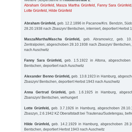
Weitere Stolpersteine in
Holstenstraße 2
:
Abraham Grünfeld
,
Masza Martha Grünfeld
,
Fanny Sara Grünfeld
Lotte Grünfeld
,
Hilde Grünfeld
Abraham Grünfeld,
geb. 12.2.1896 in Pacanow/Krs. Bendzin, Süd
28.20.1938 nach Zbaszyn/ Bentschen, interniert, deportiert Herbst
Masza/Martha/Mascha Grünfeld,
geb. Abramowicz, geb. 10.1
Zentralpolen; abgeschoben 28.10.1938 nach Zbaszyn/ Bentschen, 
nach Auschwitz
Fanny Sara Grünfeld,
geb. 1.5.1922 in Altona, abgeschoben 
Bentschen, deportiert nach Auschwitz
Alexander Benno Grünfeld,
geb. 13.8.1923 in Hamburg, abgesc
Zbaszyn/ Bentschen, deportiert Herbst 1943 nach Auschwitz
Anna Gertrud Grünfeld,
geb. 1.6.1925 in Hamburg, abgesc
Zbanszyn/ Bentschen, verhungert
Lotte Grünfeld,
geb. 3.7.1926 in Hamburg, abgeschoben 28.10.
Zbaszyn, 2.6.1942 KZ Oberaltstadt bei Trautenau/Sudetengau, befr
Hilde Grünfeld,
geb. 14.2.1929 in Hamburg, abgeschoben 28.1
Bentschen, deportiert Herbst 1943 nach Auschwitz