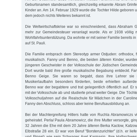
Geburtsnamen standesamtlich, gleichzeitig erkannte Abram Grinfel
Kinder an. Am 14. Februar 1929 wurde die Tochter Hilde geboren 
dem jedoch nichts Weiteres bekannt ist.
Die Weltwirtschaftskrise war so einschneidend, dass Abraham G
mehr zur Gemeindesteuer veranlagt wurde. Als er 1938 völlig mit
Wohlfahrtsunterstützung. Da wohnte er mit seiner Familie bereits in
auf St. Pauli.
Die Familie entsprach dem Stereotyp armer Ostjuden: orthodox, 
musikalisch. Fanny und Benno, die beiden älteren Kinder, wurde
jüngeren Geschwister in der Volksschule der Jüdischen Gemeinde 
Dort wurde bald ihre große musikalische Begabung entdeckt. Fan
Benno Geige. Sie waren so begabt, dass ihre Lehrer sie i
Musikerlaufbahn besonders förderten, beide erhielten außerdem
Benno war der begabtere und trat gelegentlich öffentlich auf. Er 
mit der Volksschule ab und studierte privat weiter Geige. Die Töcht
Volksschuljahren auf die Realschule für Mädchen in der Caroline
Fanny den Abschluss, schloss aber keine Berufsausbildung an.
Bei der Machtergreifung Hitlers hatte von Ruchla Abramowiczs 
geheiratet. Perla/ Paula Abramowicz, die ihre Mutter versorgte, gi
32 Jahren die Ehe mit dem 20 Jahre älteren Berka Kactow, Katzow
Elbstraße 28 ein. Er war von Beruf "Borstenzurichter" (d.h. er lief
und Pinsel) wie sein Schwager Axel Karmasin. Ihre Halbschwest